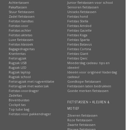
Achtertassen
Junior fietstassen voor school
Pakaftassen
Senioren fietstassen
Stuur fietstassen
Uniseks fietstassen
Zadel fietstassen
Fietstas hond
Fietstas handtas
Fietstas Stella
Fietstas voor
Fietstas Amslod
Fietstas achter
Fietstas Gazelle
Fietstas aktetas
Fietstas Koga
Luxe fietstassen
Fietstas Sparta
Fietstas klassiek
Fietstas Batavus
Bagagedragertas
Fietstas Cortina
Krantentas
Fietstas Giant
Fietsrugzak
Fietstas Qwic
Rugzak USB
Moederdag cadeau: tips en
Rugzak LED
ideeën!
Rugzak laptop
Ideeën voor origineel Vaderdag
Rugzak school
cadeau!
Fietsrugzak met rugventilatie
Goedkope fietstassen
Fietsrugzak met waterzak
Fietstassen laten bedrukken
Fietstas voordrager
Goede merken fietstassen
Zadeltas
Bovenbuistas
FIETSTASSEN > KLEUREN &
Cockpit tas
MOTIEF
Top tube bag
Fietstas voor pakkendrager
Zilveren fietstassen
Roze fietstassen
Zwarte fietstassen
Blauwe fietstassen