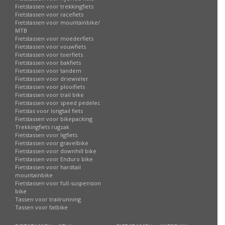
Fietstassen voor trekkingfiets
Fietstassen voor racefiets
Fietstassen voor mountainbike/
MTB
Fietstassen voor moederfiets
Fietstassen voor vouwfiets
Fietstassen voor toerfiets
Fietstassen voor bakfiets
Fietstassen voor tandem
Fietstassen voor driewieler
Fietstassen voor plooifiets
Fietstassen voor trail bike
Fietstassen voor speed pedelec
Fietstas voor longtail fiets
Fietstassen voor bikepacking
Trekkingfiets rugzak
Fietstassen voor ligfiets
Fietstassen voor gravelbike
Fietstassen voor downhill bike
Fietstassen voor Enduro bike
Fietstassen voor hardtail
mountainbike
Fietstassen voor full-suspension
bike
Tassen voor trailrunning
Tassen voor fatbike