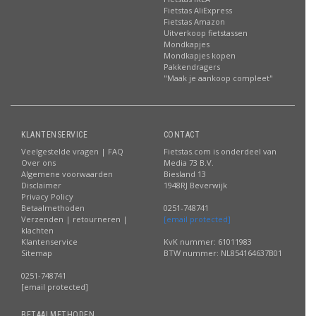
Fietstas AliExpress
Fietstas Amazon
Uitverkoop fietstassen
Mondkapjes
Mondkapjes kopen
Pakkendragers
"Maak je aankoop compleet"
KLANTENSERVICE
CONTACT
Veelgestelde vragen | FAQ
Fietstas.com is onderdeel van
Over ons
Media 73 B.V.
Algemene voorwaarden
Biesland 13
Disclaimer
1948RJ Beverwijk
Privacy Policy
Betaalmethoden
0251-748741
Verzenden | retourneren |
[email protected]
klachten
Klantenservice
KvK nummer: 61011983
Sitemap
BTW nummer: NL854164637B01
0251-748741
[email protected]
BETAALMETHODEN