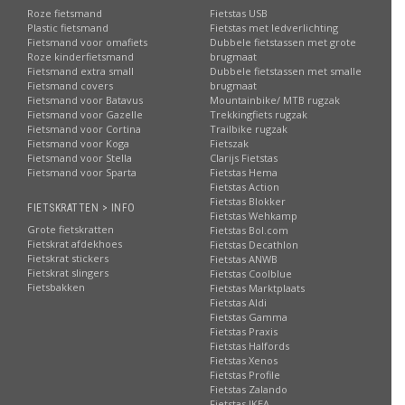
Roze fietsmand
Fietstas USB
Plastic fietsmand
Fietstas met ledverlichting
Fietsmand voor omafiets
Dubbele fietstassen met grote
Roze kinderfietsmand
brugmaat
Fietsmand extra small
Dubbele fietstassen met smalle
Fietsmand covers
brugmaat
Fietsmand voor Batavus
Mountainbike/ MTB rugzak
Fietsmand voor Gazelle
Trekkingfiets rugzak
Fietsmand voor Cortina
Trailbike rugzak
Fietsmand voor Koga
Fietszak
Fietsmand voor Stella
Clarijs Fietstas
Fietsmand voor Sparta
Fietstas Hema
Fietstas Action
Fietstas Blokker
FIETSKRATTEN > INFO
Fietstas Wehkamp
Grote fietskratten
Fietstas Bol.com
Fietskrat afdekhoes
Fietstas Decathlon
Fietskrat stickers
Fietstas ANWB
Fietskrat slingers
Fietstas Coolblue
Fietsbakken
Fietstas Marktplaats
Fietstas Aldi
Fietstas Gamma
Fietstas Praxis
Fietstas Halfords
Fietstas Xenos
Fietstas Profile
Fietstas Zalando
Fietstas IKEA