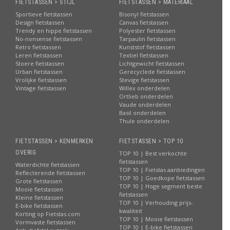
FIETSTASSEN > STIJL
FIETSTASSEN > MATERIAAL
Sportieve fietstassen
Bisonyl fietstassen
Design fietstassen
Canvas fietstassen
Trendy en hippe fietstassen
Polyester fietstassen
No-nonsense fietstassen
Tarpaulin fietstassen
Retro fietstassen
Kunststof fietstassen
Leren fietstassen
Textiel fietstassen
Stoere fietstassen
Lichtgewicht fietstassen
Urban fietstassen
Gerecyclede fietstassen
Vrolijke fietstassen
Stevige fietstassen
Vintage fietstassen
Willex onderdelen
Ortlieb onderdelen
Vaude onderdelen
Basil onderdelen
Thule onderdelen
FIETSTASSEN > KENMERKEN
FIETSTASSEN > TOP 10
OVERIG
TOP 10 | Best verkochte
fietstassen
Waterdichte fietstassen
TOP 10 | Fietstas aanbiedingen
Reflecterende fietstassen
TOP 10 | Goedkope fietstassen
Grote fietstassen
TOP 10 | Hoge segment beste
Mooie fietstassen
fietstassen
Kleine fietstassen
TOP 10 | Verhouding prijs-
E-bike fietstassen
kwaliteit
Korting op Fietstas.com
TOP 10 | Mooie fietstassen
Vormvaste fietstassen
TOP 10 | E-bike fietstassen