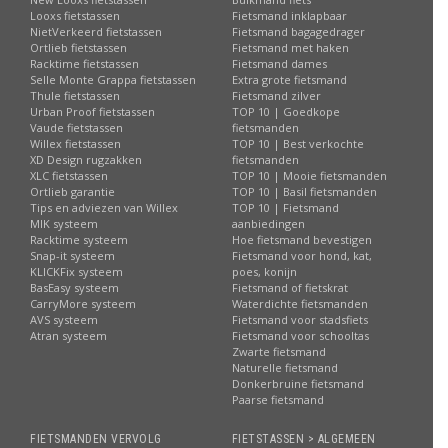
Looxs fietstassen
Fietsmand inklapbaar
NietVerkeerd fietstassen
Fietsmand bagagedrager
Ortlieb fietstassen
Fietsmand met haken
Racktime fietstassen
Fietsmand dames
Selle Monte Grappa fietstassen
Extra grote fietsmand
Thule fietstassen
Fietsmand zilver
Urban Proof fietstassen
TOP 10 | Goedkope
Vaude fietstassen
fietsmanden
Willex fietstassen
TOP 10 | Best verkochte
XD Design rugzakken
fietsmanden
XLC fietstassen
TOP 10 | Mooie fietsmanden
Ortlieb garantie
TOP 10 | Basil fietsmanden
Tips en adviezen van Willex
TOP 10 | Fietsmand
MIK systeem
aanbiedingen
Racktime systeem
Hoe fietsmand bevestigen
Snap-it systeem
Fietsmand voor hond, kat,
KLICKFix systeem
poes, konijn
BasEasy systeem
Fietsmand of fietskrat
CarryMore systeem
Waterdichte fietsmanden
AVS systeem
Fietsmand voor stadsfiets
Atran systeem
Fietsmand voor schooltas
Zwarte fietsmand
Naturelle fietsmand
Donkerbruine fietsmand
Paarse fietsmand
FIETSMANDEN VERVOLG
FIETSTASSEN > ALGEMEEN