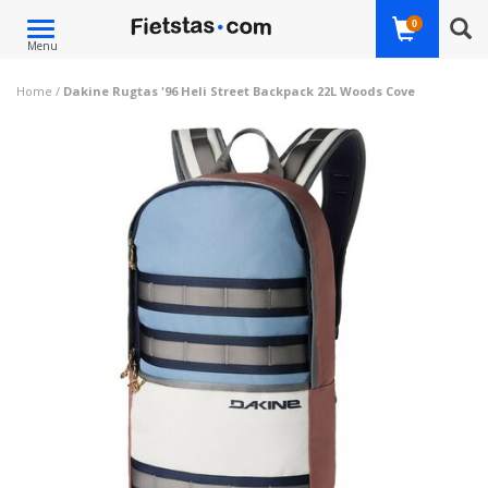
Toggle
0
Menu
navigation
Home
/
Dakine Rugtas '96 Heli Street Backpack 22L Woods Cove