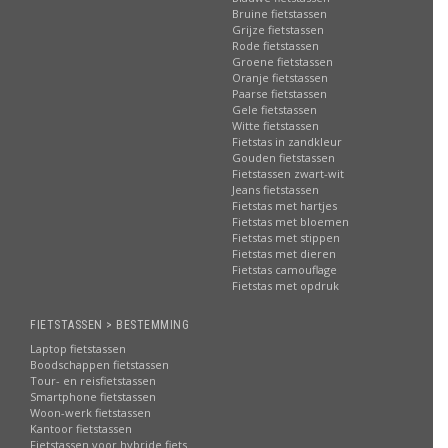
Bruine fietstassen
Grijze fietstassen
Rode fietstassen
Groene fietstassen
Oranje fietstassen
Paarse fietstassen
Gele fietstassen
Witte fietstassen
Fietstas in zandkleur
Gouden fietstassen
Fietstassen zwart-wit
Jeans fietstassen
Fietstas met hartjes
Fietstas met bloemen
Fietstas met stippen
Fietstas met dieren
Fietstas camouflage
Fietstas met opdruk
FIETSTASSEN > BESTEMMING
Laptop fietstassen
Boodschappen fietstassen
Tour- en reisfietstassen
Smartphone fietstassen
Woon-werk fietstassen
Kantoor fietstassen
Fietstassen voor hybride fiets