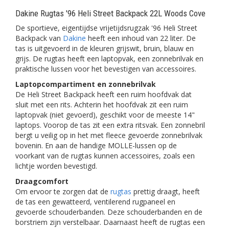
Dakine Rugtas '96 Heli Street Backpack 22L Woods Cove
De sportieve, eigentijdse vrijetijdsrugzak '96 Heli Street
Backpack van
Dakine
heeft een inhoud van 22 liter. De
tas is uitgevoerd in de kleuren grijswit, bruin, blauw en
grijs. De rugtas heeft een laptopvak, een zonnebrilvak en
praktische lussen voor het bevestigen van accessoires.
Laptopcompartiment en zonnebrilvak
De Heli Street Backpack heeft een ruim hoofdvak dat
sluit met een rits. Achterin het hoofdvak zit een ruim
laptopvak (niet gevoerd), geschikt voor de meeste 14"
laptops. Voorop de tas zit een extra ritsvak. Een zonnebril
bergt u veilig op in het met fleece gevoerde zonnebrilvak
bovenin. En aan de handige MOLLE-lussen op de
voorkant van de rugtas kunnen accessoires, zoals een
lichtje worden bevestigd.
Draagcomfort
Om ervoor te zorgen dat de
rugtas
prettig draagt, heeft
de tas een gewatteerd, ventilerend rugpaneel en
gevoerde schouderbanden. Deze schouderbanden en de
borstriem zijn verstelbaar. Daarnaast heeft de rugtas een