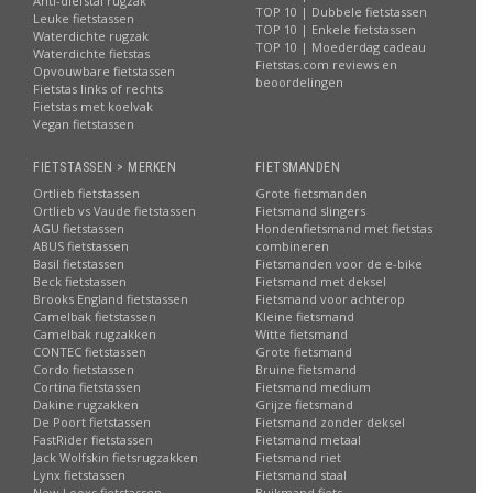
Anti-diefstal rugzak
TOP 10 | Dubbele fietstassen
Leuke fietstassen
TOP 10 | Enkele fietstassen
Waterdichte rugzak
TOP 10 | Moederdag cadeau
Waterdichte fietstas
Fietstas.com reviews en
Opvouwbare fietstassen
beoordelingen
Fietstas links of rechts
Fietstas met koelvak
Vegan fietstassen
FIETSTASSEN > MERKEN
FIETSMANDEN
Ortlieb fietstassen
Grote fietsmanden
Ortlieb vs Vaude fietstassen
Fietsmand slingers
AGU fietstassen
Hondenfietsmand met fietstas
ABUS fietstassen
combineren
Basil fietstassen
Fietsmanden voor de e-bike
Beck fietstassen
Fietsmand met deksel
Brooks England fietstassen
Fietsmand voor achterop
Camelbak fietstassen
Kleine fietsmand
Camelbak rugzakken
Witte fietsmand
CONTEC fietstassen
Grote fietsmand
Cordo fietstassen
Bruine fietsmand
Cortina fietstassen
Fietsmand medium
Dakine rugzakken
Grijze fietsmand
De Poort fietstassen
Fietsmand zonder deksel
FastRider fietstassen
Fietsmand metaal
Jack Wolfskin fietsrugzakken
Fietsmand riet
Lynx fietstassen
Fietsmand staal
New Looxs fietstassen
Buikmand fiets