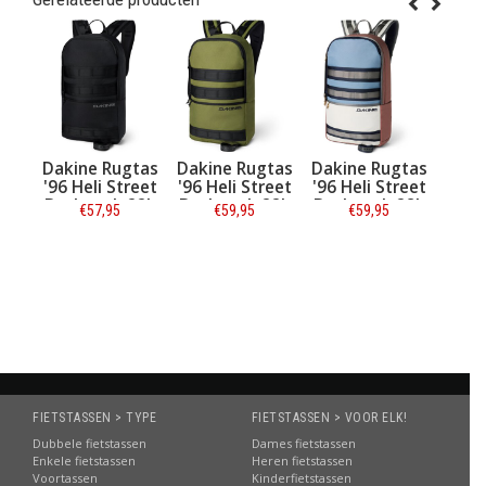
 Rugtas
Dakine Rugtas
Dakine Rugtas
Dakine Rugtas
i Street
'96 Heli Street
'96 Heli Street
Educated
ack 22L
Backpack 22L
Backpack 28L
Backpack 30L
7,95
€59,95
€59,95
€44,95
€69,95
ack
Cypress
Woods Cove
Rubber
rmatie
Informatie
Informatie
Informatie
FIETSTASSEN > TYPE
FIETSTASSEN > VOOR ELK!
Dubbele fietstassen
Dames fietstassen
Enkele fietstassen
Heren fietstassen
Voortassen
Kinderfietstassen