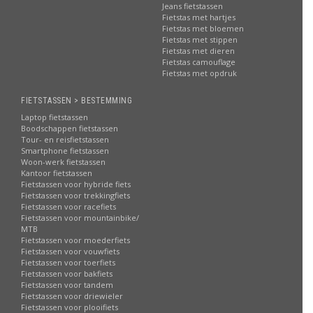
Jeans fietstassen
Fietstas met hartjes
Fietstas met bloemen
Fietstas met stippen
Fietstas met dieren
Fietstas camouflage
Fietstas met opdruk
FIETSTASSEN > BESTEMMING
Laptop fietstassen
Boodschappen fietstassen
Tour- en reisfietstassen
Smartphone fietstassen
Woon-werk fietstassen
Kantoor fietstassen
Fietstassen voor hybride fiets
Fietstassen voor trekkingfiets
Fietstassen voor racefiets
Fietstassen voor mountainbike/
MTB
Fietstassen voor moederfiets
Fietstassen voor vouwfiets
Fietstassen voor toerfiets
Fietstassen voor bakfiets
Fietstassen voor tandem
Fietstassen voor driewieler
Fietstassen voor plooifiets