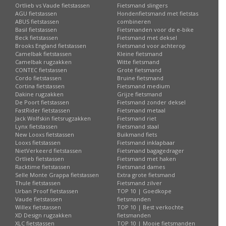
Ortlieb vs Vaude fietstassen
Fietsmand slingers
AGU fietstassen
Hondenfietsmand met fietstas
ABUS fietstassen
combineren
Basil fietstassen
Fietsmanden voor de e-bike
Beck fietstassen
Fietsmand met deksel
Brooks England fietstassen
Fietsmand voor achterop
Camelbak fietstassen
Kleine fietsmand
Camelbak rugzakken
Witte fietsmand
CONTEC fietstassen
Grote fietsmand
Cordo fietstassen
Bruine fietsmand
Cortina fietstassen
Fietsmand medium
Dakine rugzakken
Grijze fietsmand
De Poort fietstassen
Fietsmand zonder deksel
FastRider fietstassen
Fietsmand metaal
Jack Wolfskin fietsrugzakken
Fietsmand riet
Lynx fietstassen
Fietsmand staal
New Looxs fietstassen
Buikmand fiets
Looxs fietstassen
Fietsmand inklapbaar
NietVerkeerd fietstassen
Fietsmand bagagedrager
Ortlieb fietstassen
Fietsmand met haken
Racktime fietstassen
Fietsmand dames
Selle Monte Grappa fietstassen
Extra grote fietsmand
Thule fietstassen
Fietsmand zilver
Urban Proof fietstassen
TOP 10 | Goedkope
Vaude fietstassen
fietsmanden
Willex fietstassen
TOP 10 | Best verkochte
XD Design rugzakken
fietsmanden
XLC fietstassen
TOP 10 | Mooie fietsmanden