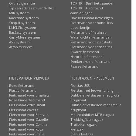
Ortlieb garantie
TOP 10 | Basil fietsmanden
Tips en adviezen van Willex
TOP 10 | Fietsmand
MIK systeem
aanbiedingen
Racktime systeem
Hoe fietsmand bevestigen
Snap-it systeem
Fietsmand voor hond, kat,
KLICKFix systeem
poes, konijn
BasEasy systeem
Fietsmand of fietskrat
CarryMore systeem
Waterdichte fietsmanden
AVS systeem
Fietsmand voor stadsfiets
Atran systeem
Fietsmand voor schooltas
Zwarte fietsmand
Naturelle fietsmand
Donkerbruine fietsmand
Paarse fietsmand
FIETSMANDEN VERVOLG
FIETSTASSEN > ALGEMEEN
Roze fietsmand
Fietstas USB
Plastic fietsmand
Fietstas met ledverlichting
Fietsmand voor omafiets
Dubbele fietstassen met grote
Roze kinderfietsmand
brugmaat
Fietsmand extra small
Dubbele fietstassen met smalle
Fietsmand covers
brugmaat
Fietsmand voor Batavus
Mountainbike/ MTB rugzak
Fietsmand voor Gazelle
Trekkingfiets rugzak
Fietsmand voor Cortina
Trailbike rugzak
Fietsmand voor Koga
Fietszak
Fietsmand voor Stella
Clarijs Fietstas