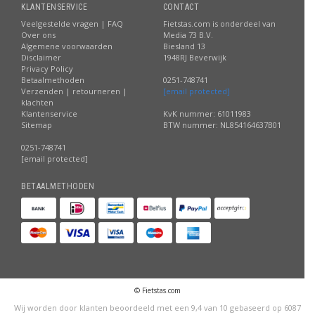
KLANTENSERVICE
CONTACT
Veelgestelde vragen | FAQ
Fietstas.com is onderdeel van
Over ons
Media 73 B.V.
Algemene voorwaarden
Biesland 13
Disclaimer
1948RJ Beverwijk
Privacy Policy
Betaalmethoden
0251-748741
Verzenden | retourneren |
[email protected]
klachten
Klantenservice
KvK nummer: 61011983
Sitemap
BTW nummer: NL854164637B01
0251-748741
[email protected]
BETAALMETHODEN
© Fietstas.com
Wij worden door klanten beoordeeld met een
9,4
van
10
gebaseerd op
6087