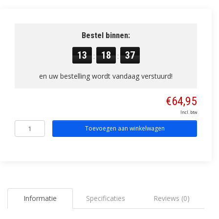
Bestel binnen:
13
18
36
:
:
en uw bestelling wordt vandaag verstuurd!
€64,95
Incl. btw
Toevoegen aan winkelwagen
Informatie
Specificaties
Reviews (0)