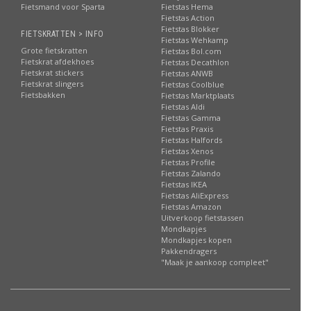
Fietsmand voor Sparta
Fietstas Hema
Fietstas Action
Fietstas Blokker
FIETSKRATTEN > INFO
Fietstas Wehkamp
Grote fietskratten
Fietstas Bol.com
Fietskrat afdekhoes
Fietstas Decathlon
Fietskrat stickers
Fietstas ANWB
Fietskrat slingers
Fietstas Coolblue
Fietsbakken
Fietstas Marktplaats
Fietstas Aldi
Fietstas Gamma
Fietstas Praxis
Fietstas Halfords
Fietstas Xenos
Fietstas Profile
Fietstas Zalando
Fietstas IKEA
Fietstas AliExpress
Fietstas Amazon
Uitverkoop fietstassen
Mondkapjes
Mondkapjes kopen
Pakkendragers
"Maak je aankoop compleet"