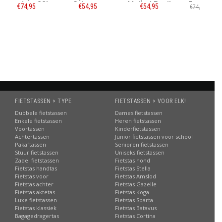
28L
Odyssey
Mulled Basil
Forest Pond
€54,95
€54,95
€64,95
€74,95
Informatie
Informatie
Informatie
FIETSTASSEN > TYPE
FIETSTASSEN > VOOR ELK!
Dubbele fietstassen
Dames fietstassen
Enkele fietstassen
Heren fietstassen
Voortassen
Kinderfietstassen
Achtertassen
Junior fietstassen voor school
Pakaftassen
Senioren fietstassen
Stuur fietstassen
Uniseks fietstassen
Zadel fietstassen
Fietstas hond
Fietstas handtas
Fietstas Stella
Fietstas voor
Fietstas Amslod
Fietstas achter
Fietstas Gazelle
Fietstas aktetas
Fietstas Koga
Luxe fietstassen
Fietstas Sparta
Fietstas klassiek
Fietstas Batavus
Bagagedragertas
Fietstas Cortina