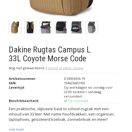
Dakine Rugtas Campus L
33L Coyote Morse Code
Nog niet gewaardeerd
|
Schrijf je eigen review
Artikelnummer:
D10004336-19
EAN:
194626603100
Levertijd:
Op werkdagen en zondag voor
22:00 besteld = vandaag
verzonden!
Beschikbaarheid:
Op voorraad
Een praktische, slijtvaste back to school-rugzak met een
inhoud van 33 liter. Met ruime hoofdvakken, een organiser,
laptophoes, geïsoleerd koelvak, zonnebrilvak en meer!
Lees meer