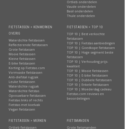
Ortlieb onderdelen
Vaude onderdelen
Basil onderdelen
Thule onderdelen
FIETSTASSEN > KENMERKEN
FIETSTASSEN > TOP 10
OVERIG
TOP 10 | Best verkochte
fietstassen
Waterdichte fietstassen
TOP 10 | Fietstas aanbiedingen
Reflecterende fietstassen
TOP 10 | Goedkope fietstassen
Grote fietstassen
TOP 10 | Hoge segment beste
Mooie fietstassen
fietstassen
Kleine fietstassen
TOP 10 | Verhouding prijs-
E-bike fietstassen
kwaliteit
Korting op Fietstas.com
TOP 10 | Mooie fietstassen
Vormvaste fietstassen
TOP 10 | E-bike fietstassen
Anti-diefstal rugzak
TOP 10 | Dubbele fietstassen
Leuke fietstassen
TOP 10 | Enkele fietstassen
Waterdichte rugzak
TOP 10 | Moederdag cadeau
Waterdichte fietstas
Fietstas.com reviews en
Opvouwbare fietstassen
beoordelingen
Fietstas links of rechts
Fietstas met koelvak
Vegan fietstassen
FIETSTASSEN > MERKEN
FIETSMANDEN
Ortlieb fietstassen
Grote fietsmanden