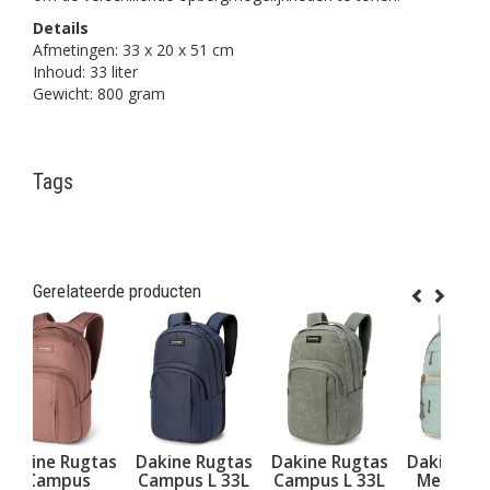
Details
Afmetingen: 33 x 20 x 51 cm
Inhoud: 33 liter
Gewicht: 800 gram
Tags
Gerelateerde producten
tas
Dakine Rugtas
Dakine Rugtas
Dakine Rugtas
s
Campus L 33L
Campus L 33L
Method 32L