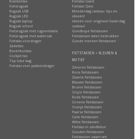
Krantentas
Fietstas Giant
Fietsrugzak
Fietstas Qwic
Rugzak USB
Moederdag cadeau: tips en
Rugzak LED
ideeën!
Rugzak laptop
Ideeën voor origineel Vaderdag
Rugzak school
cadeau!
Fietsrugzak met rugventilatie
Goedkope fietstassen
Fietsrugzak met waterzak
Fietstassen laten bedrukken
Fietstas voordrager
Goede merken fietstassen
Zadeltas
Bovenbuistas
FIETSTASSEN > KLEUREN &
Cockpit tas
MOTIEF
Top tube bag
Fietstas voor pakkendrager
Zilveren fietstassen
Roze fietstassen
Zwarte fietstassen
Blauwe fietstassen
Bruine fietstassen
Grijze fietstassen
Rode fietstassen
Groene fietstassen
Oranje fietstassen
Paarse fietstassen
Gele fietstassen
Witte fietstassen
Fietstas in zandkleur
Gouden fietstassen
Fietstassen zwart-wit