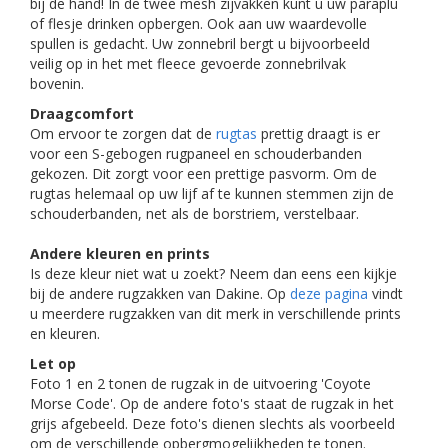
bij de hand! In de twee mesh zijvakken kunt u uw paraplu
of flesje drinken opbergen. Ook aan uw waardevolle
spullen is gedacht. Uw zonnebril bergt u bijvoorbeeld
veilig op in het met fleece gevoerde zonnebrilvak
bovenin.
Draagcomfort
Om ervoor te zorgen dat de
rugtas
prettig draagt is er
voor een S-gebogen rugpaneel en schouderbanden
gekozen. Dit zorgt voor een prettige pasvorm. Om de
rugtas helemaal op uw lijf af te kunnen stemmen zijn de
schouderbanden, net als de borstriem, verstelbaar.
Andere kleuren en prints
Is deze kleur niet wat u zoekt? Neem dan eens een kijkje
bij de andere rugzakken van Dakine. Op
deze pagina
vindt
u meerdere rugzakken van dit merk in verschillende prints
en kleuren.
Let op
Foto 1 en 2 tonen de rugzak in de uitvoering 'Coyote
Morse Code'. Op de andere foto's staat de rugzak in het
grijs afgebeeld. Deze foto's dienen slechts als voorbeeld
om de verschillende opbergmogelijkheden te tonen.