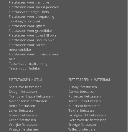
Fietstassen voor trail bike
Fietstassen voor speed pedelec
Fietstas voor longtail fiets
Fietstassen voor bikepacking
Trekkingfiets rugzak
Fietstassen voor ligfiets
Fietstassen voor gravelbike
Fietstassen voor downhill bike
Fietstassen voor Enduro bike
Fietstassen voor hardtail
mountainbike
Fietstassen voor full-suspension
bike
Tassen voor trailrunning
Tassen voor fatbike
FIETSTASSEN > STIJL
FIETSTASSEN > MATERIAAL
Sportieve fietstassen
Bisonyl fietstassen
Design fietstassen
Canvas fietstassen
Trendy en hippe fietstassen
Polyester fietstassen
No-nonsense fietstassen
Tarpaulin fietstassen
Retro fietstassen
Kunststof fietstassen
Leren fietstassen
Textiel fietstassen
Stoere fietstassen
Lichtgewicht fietstassen
Urban fietstassen
Gerecyclede fietstassen
Vrolijke fietstassen
Stevige fietstassen
Vintage fietstassen
Willex onderdelen