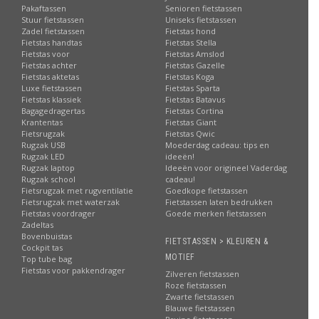
Pakaftassen
Senioren fietstassen
Stuur fietstassen
Uniseks fietstassen
Zadel fietstassen
Fietstas hond
Fietstas handtas
Fietstas Stella
Fietstas voor
Fietstas Amslod
Fietstas achter
Fietstas Gazelle
Fietstas aktetas
Fietstas Koga
Luxe fietstassen
Fietstas Sparta
Fietstas klassiek
Fietstas Batavus
Bagagedragertas
Fietstas Cortina
Krantentas
Fietstas Giant
Fietsrugzak
Fietstas Qwic
Rugzak USB
Moederdag cadeau: tips en
Rugzak LED
ideeën!
Rugzak laptop
Ideeën voor origineel Vaderdag
Rugzak school
cadeau!
Fietsrugzak met rugventilatie
Goedkope fietstassen
Fietsrugzak met waterzak
Fietstassen laten bedrukken
Fietstas voordrager
Goede merken fietstassen
Zadeltas
Bovenbuistas
FIETSTASSEN > KLEUREN &
Cockpit tas
MOTIEF
Top tube bag
Fietstas voor pakkendrager
Zilveren fietstassen
Roze fietstassen
Zwarte fietstassen
Blauwe fietstassen