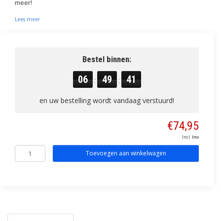
meer!
Lees meer
Bestel binnen:
06
49
40
:
:
en uw bestelling wordt vandaag verstuurd!
€74,95
Incl. btw
Toevoegen aan winkelwagen