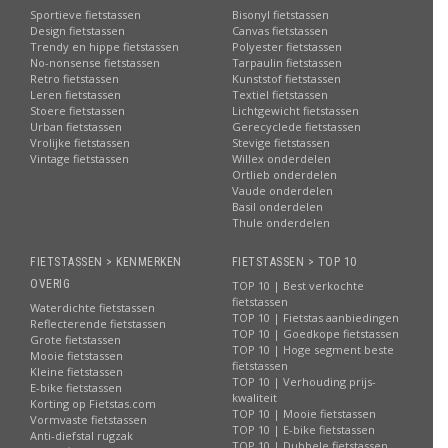
Sportieve fietstassen
Bisonyl fietstassen
Design fietstassen
Canvas fietstassen
Trendy en hippe fietstassen
Polyester fietstassen
No-nonsense fietstassen
Tarpaulin fietstassen
Retro fietstassen
Kunststof fietstassen
Leren fietstassen
Textiel fietstassen
Stoere fietstassen
Lichtgewicht fietstassen
Urban fietstassen
Gerecyclede fietstassen
Vrolijke fietstassen
Stevige fietstassen
Vintage fietstassen
Willex onderdelen
Ortlieb onderdelen
Vaude onderdelen
Basil onderdelen
Thule onderdelen
FIETSTASSEN > KENMERKEN
FIETSTASSEN > TOP 10
OVERIG
TOP 10 | Best verkochte
fietstassen
Waterdichte fietstassen
TOP 10 | Fietstas aanbiedingen
Reflecterende fietstassen
TOP 10 | Goedkope fietstassen
Grote fietstassen
TOP 10 | Hoge segment beste
Mooie fietstassen
fietstassen
Kleine fietstassen
TOP 10 | Verhouding prijs-
E-bike fietstassen
kwaliteit
Korting op Fietstas.com
TOP 10 | Mooie fietstassen
Vormvaste fietstassen
TOP 10 | E-bike fietstassen
Anti-diefstal rugzak
TOP 10 | Dubbele fietstassen