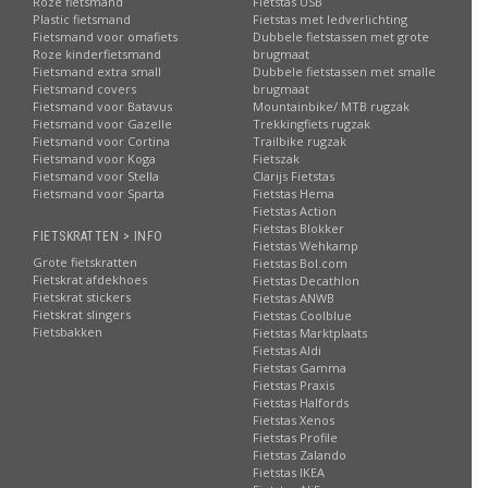
Roze fietsmand
Fietstas USB
Plastic fietsmand
Fietstas met ledverlichting
Fietsmand voor omafiets
Dubbele fietstassen met grote
Roze kinderfietsmand
brugmaat
Fietsmand extra small
Dubbele fietstassen met smalle
Fietsmand covers
brugmaat
Fietsmand voor Batavus
Mountainbike/ MTB rugzak
Fietsmand voor Gazelle
Trekkingfiets rugzak
Fietsmand voor Cortina
Trailbike rugzak
Fietsmand voor Koga
Fietszak
Fietsmand voor Stella
Clarijs Fietstas
Fietsmand voor Sparta
Fietstas Hema
Fietstas Action
Fietstas Blokker
FIETSKRATTEN > INFO
Fietstas Wehkamp
Grote fietskratten
Fietstas Bol.com
Fietskrat afdekhoes
Fietstas Decathlon
Fietskrat stickers
Fietstas ANWB
Fietskrat slingers
Fietstas Coolblue
Fietsbakken
Fietstas Marktplaats
Fietstas Aldi
Fietstas Gamma
Fietstas Praxis
Fietstas Halfords
Fietstas Xenos
Fietstas Profile
Fietstas Zalando
Fietstas IKEA