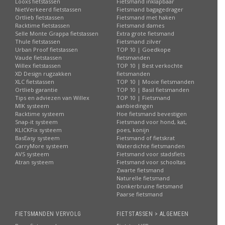
Looxs fietstassen
Fietsmand inklapbaar
NietVerkeerd fietstassen
Fietsmand bagagedrager
Ortlieb fietstassen
Fietsmand met haken
Racktime fietstassen
Fietsmand dames
Selle Monte Grappa fietstassen
Extra grote fietsmand
Thule fietstassen
Fietsmand zilver
Urban Proof fietstassen
TOP 10 | Goedkope
Vaude fietstassen
fietsmanden
Willex fietstassen
TOP 10 | Best verkochte
XD Design rugzakken
fietsmanden
XLC fietstassen
TOP 10 | Mooie fietsmanden
Ortlieb garantie
TOP 10 | Basil fietsmanden
Tips en adviezen van Willex
TOP 10 | Fietsmand
MIK systeem
aanbiedingen
Racktime systeem
Hoe fietsmand bevestigen
Snap-it systeem
Fietsmand voor hond, kat,
KLICKFix systeem
poes, konijn
BasEasy systeem
Fietsmand of fietskrat
CarryMore systeem
Waterdichte fietsmanden
AVS systeem
Fietsmand voor stadsfiets
Atran systeem
Fietsmand voor schooltas
Zwarte fietsmand
Naturelle fietsmand
Donkerbruine fietsmand
Paarse fietsmand
FIETSMANDEN VERVOLG
FIETSTASSEN > ALGEMEEN