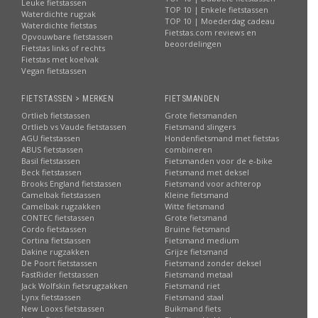
Leuke fietstassen
TOP 10 | Enkele fietstassen
Waterdichte rugzak
TOP 10 | Moederdag cadeau
Waterdichte fietstas
Fietstas.com reviews en
Opvouwbare fietstassen
beoordelingen
Fietstas links of rechts
Fietstas met koelvak
Vegan fietstassen
FIETSTASSEN > MERKEN
FIETSMANDEN
Ortlieb fietstassen
Grote fietsmanden
Ortlieb vs Vaude fietstassen
Fietsmand slingers
AGU fietstassen
Hondenfietsmand met fietstas
ABUS fietstassen
combineren
Basil fietstassen
Fietsmanden voor de e-bike
Beck fietstassen
Fietsmand met deksel
Brooks England fietstassen
Fietsmand voor achterop
Camelbak fietstassen
Kleine fietsmand
Camelbak rugzakken
Witte fietsmand
CONTEC fietstassen
Grote fietsmand
Cordo fietstassen
Bruine fietsmand
Cortina fietstassen
Fietsmand medium
Dakine rugzakken
Grijze fietsmand
De Poort fietstassen
Fietsmand zonder deksel
FastRider fietstassen
Fietsmand metaal
Jack Wolfskin fietsrugzakken
Fietsmand riet
Lynx fietstassen
Fietsmand staal
New Looxs fietstassen
Buikmand fiets