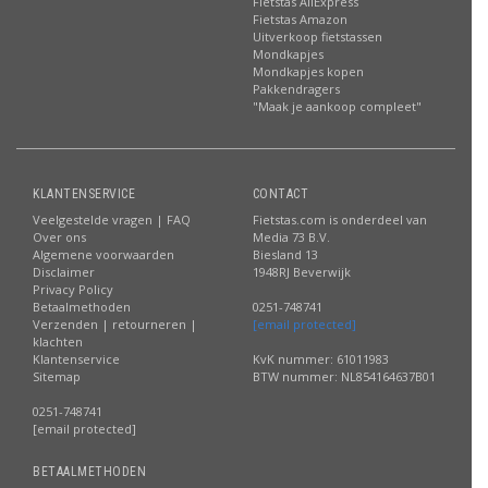
Fietstas AliExpress
Fietstas Amazon
Uitverkoop fietstassen
Mondkapjes
Mondkapjes kopen
Pakkendragers
"Maak je aankoop compleet"
KLANTENSERVICE
CONTACT
Veelgestelde vragen | FAQ
Fietstas.com is onderdeel van
Over ons
Media 73 B.V.
Algemene voorwaarden
Biesland 13
Disclaimer
1948RJ Beverwijk
Privacy Policy
Betaalmethoden
0251-748741
Verzenden | retourneren |
[email protected]
klachten
Klantenservice
KvK nummer: 61011983
Sitemap
BTW nummer: NL854164637B01
0251-748741
[email protected]
BETAALMETHODEN