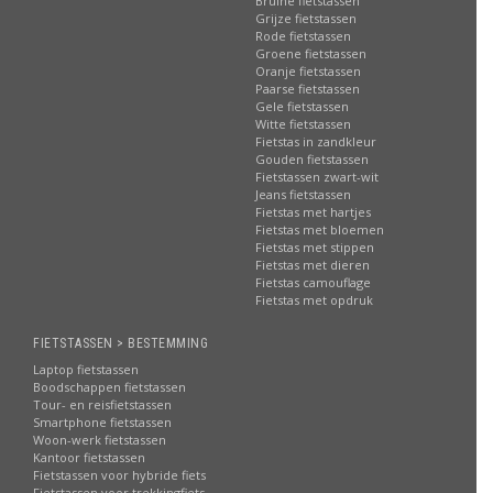
Bruine fietstassen
Grijze fietstassen
Rode fietstassen
Groene fietstassen
Oranje fietstassen
Paarse fietstassen
Gele fietstassen
Witte fietstassen
Fietstas in zandkleur
Gouden fietstassen
Fietstassen zwart-wit
Jeans fietstassen
Fietstas met hartjes
Fietstas met bloemen
Fietstas met stippen
Fietstas met dieren
Fietstas camouflage
Fietstas met opdruk
FIETSTASSEN > BESTEMMING
Laptop fietstassen
Boodschappen fietstassen
Tour- en reisfietstassen
Smartphone fietstassen
Woon-werk fietstassen
Kantoor fietstassen
Fietstassen voor hybride fiets
Fietstassen voor trekkingfiets