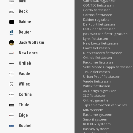
Camelbak rugzakken
Basil
CONTEC fietstassen
Cordo fietstassen
Beck
Cortina fietstassen
Dakine rugzakken
Dakine
De Poort fietstassen
FastRider fietstassen
Deuter
Jack Wolfskin fietsrugzakken
Lynx fietstassen
Jack Wolfskin
New Looxs fietstassen
Looxs fietstassen
NietVerkeerd fietstassen
New Looxs
Ortlieb fietstassen
Racktime fietstassen
Ortlieb
Selle Monte Grappa fietstassen
Thule fietstassen
Vaude
Urban Proof fietstassen
Vaude fietstassen
Willex
Willex fietstassen
XD Design rugzakken
Cortina
XLC fietstassen
Ortlieb garantie
Thule
Tips en adviezen van Willex
MIK systeem
Racktime systeem
Edge
Snap-it systeem
KLICKFix systeem
Büchel
BasEasy systeem