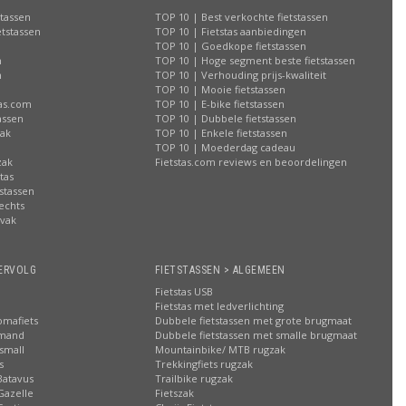
stassen
TOP 10 | Best verkochte fietstassen
etstassen
TOP 10 | Fietstas aanbiedingen
TOP 10 | Goedkope fietstassen
n
TOP 10 | Hoge segment beste fietstassen
n
TOP 10 | Verhouding prijs-kwaliteit
n
TOP 10 | Mooie fietstassen
tas.com
TOP 10 | E-bike fietstassen
assen
TOP 10 | Dubbele fietstassen
zak
TOP 10 | Enkele fietstassen
n
TOP 10 | Moederdag cadeau
zak
Fietstas.com reviews en beoordelingen
tas
stassen
rechts
lvak
n
ERVOLG
FIETSTASSEN > ALGEMEEN
Fietstas USB
Fietstas met ledverlichting
omafiets
Dubbele fietstassen met grote brugmaat
smand
Dubbele fietstassen met smalle brugmaat
small
Mountainbike/ MTB rugzak
s
Trekkingfiets rugzak
Batavus
Trailbike rugzak
Gazelle
Fietszak