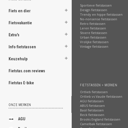
Sportieve fietstassen
Design fietstassen
Fiets en dier
Trendy en hippe fietstassen
No-nonsense fietstassen
Fietsvakantie
Retro fietstassen
Leren fietstassen
Stoere fietstassen
Extra's
Urban fietstassen
Vrolijke fietstassen
Vintage fietstassen
Info fietstassen
Keuzehulp
Fietstas.com reviews
Fietstas E-bike
FIETSTASSEN > MERKEN
Ortlieb fietstassen
Ortlieb vs Vaude fietstassen
AGU fietstassen
ONZE MERKEN
ABUS fietstassen
Basil fietstassen
Beck fietstassen
AGU
Brooks England fietstassen
Camelbak fietstassen