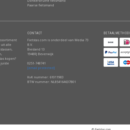
Donkerbruine fietsmand
Paarse fietsmand
CONTACT
BETAALMETHOD
assortiment
Fietstas.com is onderdeel van Media 73
uit alle
B.V.
tstassen,
Biesland 13
n,
1948RJ Beverwijk
stas kopen?
juiste
0251-748741
[email protected]
KvK nummer: 61011983
BTW nummer: NL854164637B01
© Fietstas.com