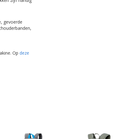
kken zijn handig
e, gevoerde
schouderbanden,
Dakine. Op
deze