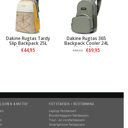
Dakine Rugtas Tardy
Dakine Rugtas 365
Slip Backpack 25L
Backpack Cooler 24L
Playground
Mulled Basil
€44,95
€69,95
€84,95
Bestellen
Bestellen
KLEUREN & MOTIEF
FIETSTASSEN > BESTEMMING
sen
Laptop fietstassen
Boodschappen fietstassen
en
Tour- en reisfietstassen
en
Smartphone fietstassen