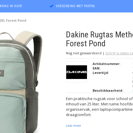
NDAG IN HUIS!
VERZENDING MET POSTNL
5L Forest Pond
Dakine Rugtas Meth
Forest Pond
Nog niet gewaardeerd
|
Schrijf je eigen 
Artikelnummer:
EAN:
Levertijd:
Beschikbaarheid:
Een praktische rugzak voor school of v
inhoud van 25 liter. Met ruime hoofd
organiservak, een laptopcompartime
draagcomfort.
Lees meer