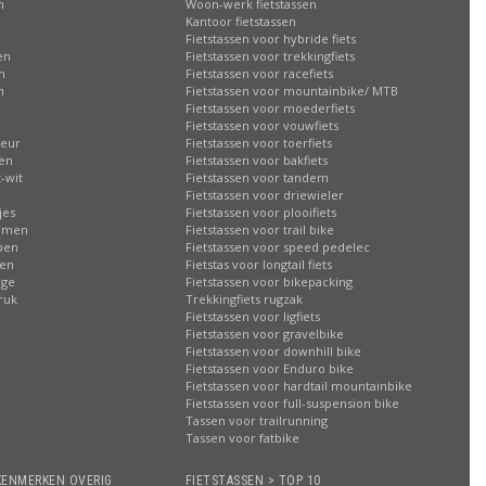
n
Woon-werk fietstassen
n
Kantoor fietstassen
Fietstassen voor hybride fiets
en
Fietstassen voor trekkingfiets
n
Fietstassen voor racefiets
n
Fietstassen voor mountainbike/ MTB
Fietstassen voor moederfiets
Fietstassen voor vouwfiets
leur
Fietstassen voor toerfiets
sen
Fietstassen voor bakfiets
-wit
Fietstassen voor tandem
Fietstassen voor driewieler
jes
Fietstassen voor plooifiets
oemen
Fietstassen voor trail bike
ppen
Fietstassen voor speed pedelec
ren
Fietstas voor longtail fiets
age
Fietstassen voor bikepacking
ruk
Trekkingfiets rugzak
Fietstassen voor ligfiets
Fietstassen voor gravelbike
Fietstassen voor downhill bike
Fietstassen voor Enduro bike
Fietstassen voor hardtail mountainbike
Fietstassen voor full-suspension bike
Tassen voor trailrunning
Tassen voor fatbike
KENMERKEN OVERIG
FIETSTASSEN > TOP 10