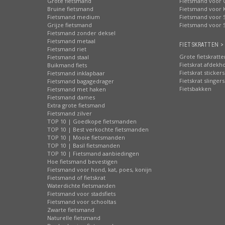
Grote fietsmand
Fietsmand voor 
Bruine fietsmand
Fietsmand voor 
Fietsmand medium
Fietsmand voor S
Grijze fietsmand
Fietsmand voor 
Fietsmand zonder deksel
Fietsmand metaal
FIETSKRATTEN >
Fietsmand riet
Grote fietskratte
Fietsmand staal
Fietskrat afdekh
Buikmand fiets
Fietskrat stickers
Fietsmand inklapbaar
Fietskrat slingers
Fietsmand bagagedrager
Fietsbakken
Fietsmand met haken
Fietsmand dames
Extra grote fietsmand
Fietsmand zilver
TOP 10 | Goedkope fietsmanden
TOP 10 | Best verkochte fietsmanden
TOP 10 | Mooie fietsmanden
TOP 10 | Basil fietsmanden
TOP 10 | Fietsmand aanbiedingen
Hoe fietsmand bevestigen
Fietsmand voor hond, kat, poes, konijn
Fietsmand of fietskrat
Waterdichte fietsmanden
Fietsmand voor stadsfiets
Fietsmand voor schooltas
Zwarte fietsmand
Naturelle fietsmand