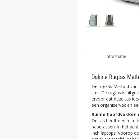
ghost
ghost
ghost
ghost
ghost
Informatie
ghost
Dakine Rugtas Meth
ghost
De rugzak Method van h
ghost
liter. De rugtas is uit
ervoor dat deze tas idea
een organiservak en ee
ghost
Ruime hoofdvakken 
ghost
De tas heeft een ruim 
paperassen. In het acht
ghost
inch laptops. Voorop de