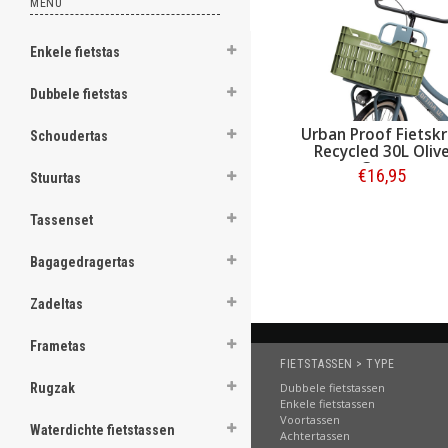
MENU
ghost
Enkele fietstas
Dubbele fietstas
Urban Proof Fietskr
.
Schoudertas
Recycled 30L Oliv
Green
.
€16,95
Stuurtas
.
Bestellen
Tassenset
.
Bagagedragertas
.
Zadeltas
.
.
Frametas
FIETSTASSEN > TYPE
.
Dubbele fietstassen
Rugzak
Enkele fietstassen
.
Voortassen
Waterdichte fietstassen
Achtertassen