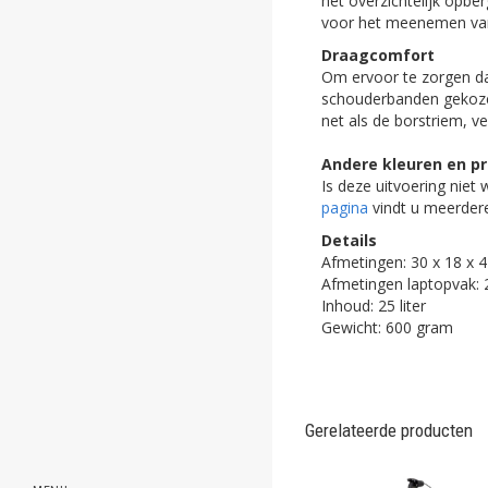
het overzichtelijk opbe
ghost
voor het meenemen van
Draagcomfort
ghost
Om ervoor te zorgen d
schouderbanden gekozen
ghost
net als de borstriem, v
ghost
Andere kleuren en pr
Is deze uitvoering niet
ghost
pagina
vindt u meerdere
Details
ghost
Afmetingen: 30 x 18 x 
Afmetingen laptopvak: 
ghost
Inhoud: 25 liter
Gewicht: 600 gram
ghost
ghost
Gerelateerde producten
ghost
ghost