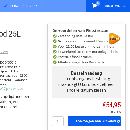
0
30 DAGEN BEDENKTIJD
WINKELWAGEN
od 25L
review
10004355-6
194626581996
Op werkdagen en
Bestel vandaag
zondag voor 22:00
en ontvang uw bestelling
besteld = vandaag
maandag! U kunt ook zelf een
verzonden!
Op voorraad
andere datum kiezen.
rije tijd, met een
vakken, een
€54,95
nt en veel
Incl. btw
Toevoegen aan winkelwagen