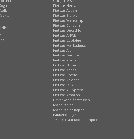
Cortina
Clarijs Fietstas
Koga
Fietstas Hema
tella
Fietstas Action
Sparta
Fietstas Blokker
Fietstas Wehkamp
Fietstas Bol.com
 INFO
Fietstas Decathlon
n
Fietstas ANWB
oes
Fietstas Coolblue
Fietstas Marktplaats
Fietstas Aldi
Fietstas Gamma
Fietstas Praxis
Fietstas Halfords
Fietstas Xenos
Fietstas Profile
Fietstas Zalando
Fietstas IKEA
Fietstas AliExpress
Fietstas Amazon
Uitverkoop fietstassen
Mondkapjes
Mondkapjes kopen
Pakkendragers
"Maak je aankoop compleet"