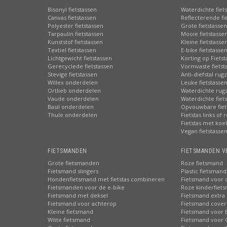
Bisonyl fietstassen
Waterdichte fiet
Canvas fietstassen
Reflecterende fi
Polyester fietstassen
Grote fietstassen
Tarpaulin fietstassen
Mooie fietstasse
Kunststof fietstassen
Kleine fietstasse
Textiel fietstassen
E-bike fietstasse
Lichtgewicht fietstassen
Korting op Fiets
Gerecyclede fietstassen
Vormvaste fietst
Stevige fietstassen
Anti-diefstal rug
Willex onderdelen
Leuke fietstasse
Ortlieb onderdelen
Waterdichte rug
Vaude onderdelen
Waterdichte fiets
Basil onderdelen
Opvouwbare fiet
Thule onderdelen
Fietstas links of 
Fietstas met koe
Vegan fietstasse
FIETSMANDEN
FIETSMANDEN V
Grote fietsmanden
Roze fietsmand
Fietsmand slingers
Plastic fietsmand
Hondenfietsmand met fietstas combineren
Fietsmand voor 
Fietsmanden voor de e-bike
Roze kinderfiet
Fietsmand met deksel
Fietsmand extra 
Fietsmand voor achterop
Fietsmand cover
Kleine fietsmand
Fietsmand voor 
Witte fietsmand
Fietsmand voor 