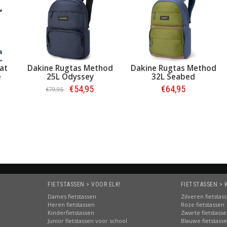
at
Dakine Rugtas Method
Dakine Rugtas Method
e
25L Odyssey
32L Seabed
€54,95
€64,95
€79,95
Bestellen
Bestellen
FIETSTASSEN > VOOR ELK!
FIETSTASSEN > 
Dames fietstassen
Zilveren fietstas
Heren fietstassen
Roze fietstassen
Kinderfietstassen
Zwarte fietstass
Junior fietstassen voor school
Blauwe fietstass