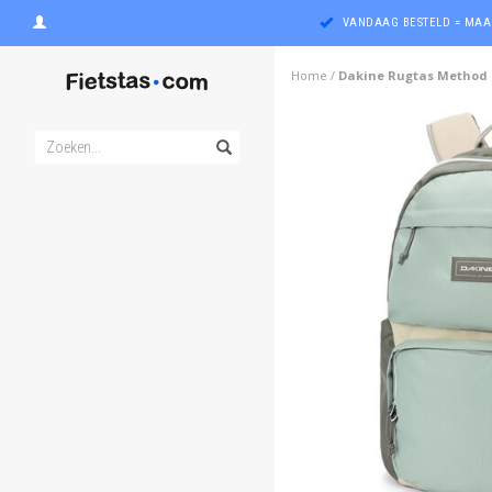
VANDAAG BESTELD = MAA
Home
/
Dakine Rugtas Method 2
ghost
ghost
ghost
ghost