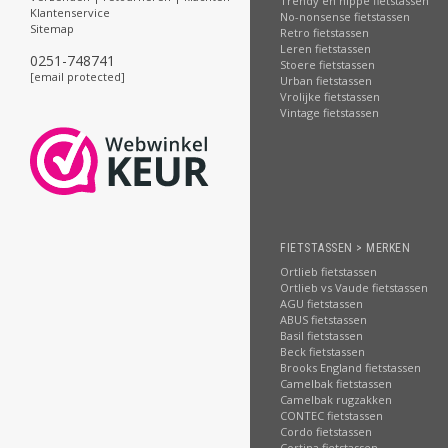
Trendy en hippe fietstassen
Klantenservice
No-nonsense fietstassen
Sitemap
Retro fietstassen
Leren fietstassen
0251-748741
Stoere fietstassen
[email protected]
Urban fietstassen
Vrolijke fietstassen
Vintage fietstassen
FIETSTASSEN > MERKEN
Ortlieb fietstassen
Ortlieb vs Vaude fietstassen
AGU fietstassen
ABUS fietstassen
Basil fietstassen
Beck fietstassen
Brooks England fietstassen
Camelbak fietstassen
Camelbak rugzakken
CONTEC fietstassen
Cordo fietstassen
Cortina fietstassen