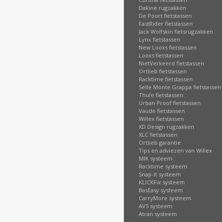
Dakine rugzakken
De Poort fietstassen
FastRider fietstassen
Jack Wolfskin fietsrugzakken
Lynx fietstassen
New Looxs fietstassen
Looxs fietstassen
NietVerkeerd fietstassen
Ortlieb fietstassen
Racktime fietstassen
Selle Monte Grappa fietstassen
Thule fietstassen
Urban Proof fietstassen
Vaude fietstassen
Willex fietstassen
XD Design rugzakken
XLC fietstassen
Ortlieb garantie
Tips en adviezen van Willex
MIK systeem
Racktime systeem
Snap-it systeem
KLICKFix systeem
BasEasy systeem
CarryMore systeem
AVS systeem
Atran systeem