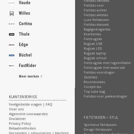
.
Fietstas handtas
Vaude
Fietstas voor
Fietstas achter
Willex
Fietstas aktetas
Luxe fietstassen
Cortina
Fietstas klassiek
.
Bagagedragertas
.
Krantentas
Thule
.
Fietsrugzak
.
Rugzak USB
Edge
.
Rugzak LED
.
Rugzak laptop
Büchel
.
Rugzak school
.
Fietsrugzak met rugventilatie
FastRider
.
Fietsrugzak met waterzak
Fietstas voordrager
Meer merken
Zadeltas
[email protected]
Bovenbuistas
Cockpit tas
Top tube bag
Fietstas voor pakkendrager
KLANTENSERVICE
Veelgestelde vragen | FAQ
Over ons
Algemene voorwaarden
FIETSTASSEN > STIJL
Disclaimer
Privacy Policy
Sportieve fietstassen
Betaalmethoden
Design fietstassen
Verzenden | retourneren | klachten