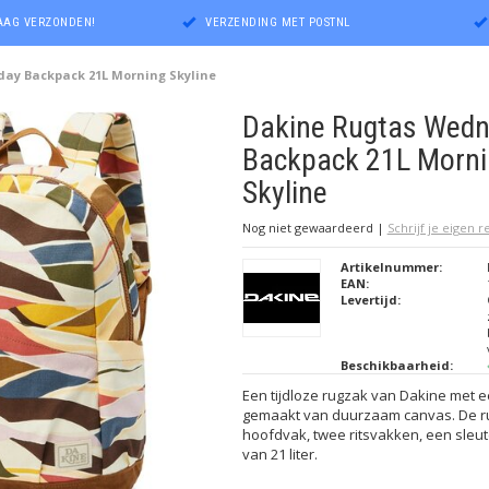
DAAG VERZONDEN!
VERZENDING MET POSTNL
ay Backpack 21L Morning Skyline
Dakine Rugtas Wed
Backpack 21L Morni
Skyline
Nog niet gewaardeerd
|
Schrijf je eigen 
Artikelnummer:
EAN:
Levertijd:
Beschikbaarheid:
Een tijdloze rugzak van Dakine met ee
gemaakt van duurzaam canvas. De ru
hoofdvak, twee ritsvakken, een sleut
van 21 liter.