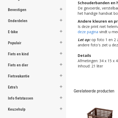
Schouderbanden en 
ghost
De gevoerde, verstelb
Bevestigen
het handige handvat b
ghost
Andere kleuren en pr
Onderdelen
Is deze print niet hele
ghost
deze pagina
vindt u mee
E-bike
ghost
Let op:
op foto 1 en 2 
Populair
andere foto's ziet u dez
ghost
Fiets en kind
Details
ghost
Afmetingen: 34 x 15 x 
Fiets en dier
Inhoud: 21 liter
ghost
Fietsvakantie
ghost
Extra's
Gerelateerde producten
ghost
Info fietstassen
ghost
Keuzehulp
ghost