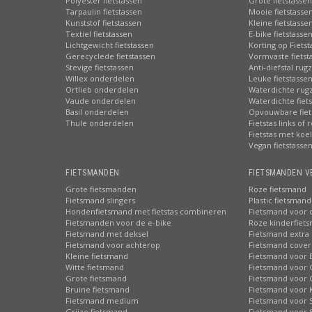
Polyester fietstassen
Grote fietstassen
Tarpaulin fietstassen
Mooie fietstasse
Kunststof fietstassen
Kleine fietstasse
Textiel fietstassen
E-bike fietstasse
Lichtgewicht fietstassen
Korting op Fiets
Gerecyclede fietstassen
Vormvaste fietst
Stevige fietstassen
Anti-diefstal rug
Willex onderdelen
Leuke fietstasse
Ortlieb onderdelen
Waterdichte rug
Vaude onderdelen
Waterdichte fiets
Basil onderdelen
Opvouwbare fiet
Thule onderdelen
Fietstas links of 
Fietstas met koe
Vegan fietstasse
FIETSMANDEN
FIETSMANDEN V
Grote fietsmanden
Roze fietsmand
Fietsmand slingers
Plastic fietsmand
Hondenfietsmand met fietstas combineren
Fietsmand voor 
Fietsmanden voor de e-bike
Roze kinderfiet
Fietsmand met deksel
Fietsmand extra 
Fietsmand voor achterop
Fietsmand cover
Kleine fietsmand
Fietsmand voor 
Witte fietsmand
Fietsmand voor 
Grote fietsmand
Fietsmand voor 
Bruine fietsmand
Fietsmand voor 
Fietsmand medium
Fietsmand voor S
Grijze fietsmand
Fietsmand voor 