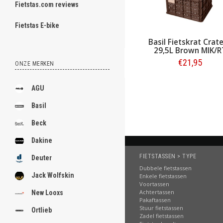
Fietstas.com reviews
ghost
Fietstas E-bike
Basil Fietskrat Crat
29,5L Brown MIK/R
€21,95
ONZE MERKEN
.
Bestellen
.
AGU
.
Basil
.
Beck
.
Dakine
.
FIETSTASSEN > TYPE
Deuter
Dubbele fietstassen
.
Jack Wolfskin
Enkele fietstassen
Voortassen
.
Achtertassen
New Looxs
Pakaftassen
.
Stuur fietstassen
Ortlieb
Zadel fietstassen