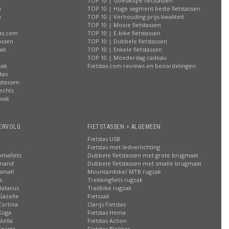
TOP 10 | Goedkope fietstassen
n
TOP 10 | Hoge segment beste fietstassen
n
TOP 10 | Verhouding prijs-kwaliteit
n
TOP 10 | Mooie fietstassen
tas.com
TOP 10 | E-bike fietstassen
assen
TOP 10 | Dubbele fietstassen
zak
TOP 10 | Enkele fietstassen
n
TOP 10 | Moederdag cadeau
zak
Fietstas.com reviews en beoordelingen
tas
stassen
rechts
lvak
n
ERVOLG
FIETSTASSEN > ALGEMEEN
Fietstas USB
Fietstas met ledverlichting
omafiets
Dubbele fietstassen met grote brugmaat
smand
Dubbele fietstassen met smalle brugmaat
small
Mountainbike/ MTB rugzak
s
Trekkingfiets rugzak
Batavus
Trailbike rugzak
Gazelle
Fietszak
Cortina
Clarijs Fietstas
Koga
Fietstas Hema
tella
Fietstas Action
Sparta
Fietstas Blokker