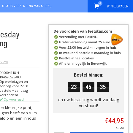
0
GRATIS VERZENDING VANAF €75,-
WINKELWAGEN
nesday
ng
review
D10004118-4
Bestel binnen:
194626528403
Op werkdagen en
23
45
34
zondag voor 22:00
:
:
besteld = vandaag
verzonden!
en uw bestelling wordt vandaag
Op voorraad
verstuurd!
n kleurrijke print,
gtas heeft een ruim
elclip en een inhoud
€44,95
Incl. btw