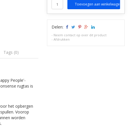
Toevoegen aan winkelwagen
Delen:
-
Neem contact op over dit product
-
Afdrukken
Tags (0)
Happy People'-
nonsense rugtas is
 voor het opbergen
 spullen. Voorop
 kunnen worden
.