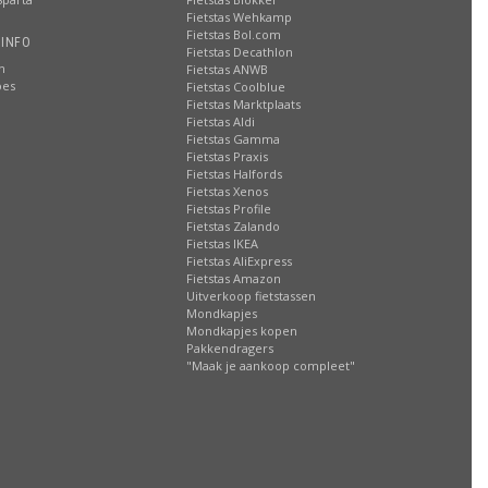
Fietstas Wehkamp
Fietstas Bol.com
 INFO
Fietstas Decathlon
n
Fietstas ANWB
oes
Fietstas Coolblue
Fietstas Marktplaats
Fietstas Aldi
Fietstas Gamma
Fietstas Praxis
Fietstas Halfords
Fietstas Xenos
Fietstas Profile
Fietstas Zalando
Fietstas IKEA
Fietstas AliExpress
Fietstas Amazon
Uitverkoop fietstassen
Mondkapjes
Mondkapjes kopen
Pakkendragers
"Maak je aankoop compleet"