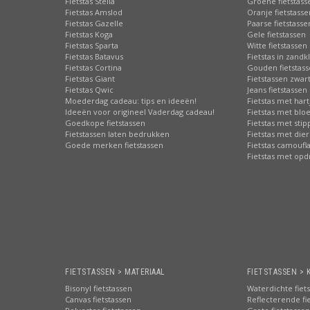
Fietstas Stella
Groene fietstass
Fietstas Amslod
Oranje fietstasse
Fietstas Gazelle
Paarse fietstasse
Fietstas Koga
Gele fietstassen
Fietstas Sparta
Witte fietstassen
Fietstas Batavus
Fietstas in zandk
Fietstas Cortina
Gouden fietstas
Fietstas Giant
Fietstassen zwart
Fietstas Qwic
Jeans fietstassen
Moederdag cadeau: tips en ideeën!
Fietstas met hart
Ideeën voor origineel Vaderdag cadeau!
Fietstas met bl
Goedkope fietstassen
Fietstas met sti
Fietstassen laten bedrukken
Fietstas met die
Goede merken fietstassen
Fietstas camoufl
Fietstas met opd
FIETSTASSEN > MATERIAAL
FIETSTASSEN > 
Bisonyl fietstassen
Waterdichte fiet
Canvas fietstassen
Reflecterende fi