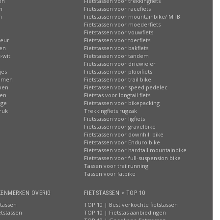
en
Fietstassen voor trekkingfiets
n
Fietstassen voor racefiets
n
Fietstassen voor mountainbike/ MTB
Fietstassen voor moederfiets
Fietstassen voor vouwfiets
leur
Fietstassen voor toerfiets
sen
Fietstassen voor bakfiets
-wit
Fietstassen voor tandem
Fietstassen voor driewieler
jes
Fietstassen voor plooifiets
oemen
Fietstassen voor trail bike
ppen
Fietstassen voor speed pedelec
ren
Fietstas voor longtail fiets
age
Fietstassen voor bikepacking
ruk
Trekkingfiets rugzak
Fietstassen voor ligfiets
Fietstassen voor gravelbike
Fietstassen voor downhill bike
Fietstassen voor Enduro bike
Fietstassen voor hardtail mountainbike
Fietstassen voor full-suspension bike
Tassen voor trailrunning
Tassen voor fatbike
KENMERKEN OVERIG
FIETSTASSEN > TOP 10
stassen
TOP 10 | Best verkochte fietstassen
etstassen
TOP 10 | Fietstas aanbiedingen