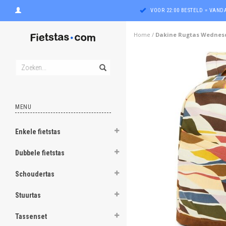
VOOR 22:00 BESTELD = VAN
Home
/
Dakine Rugtas Wednesd
MENU
Enkele fietstas
ghost
Dubbele fietstas
ghost
Schoudertas
ghost
Stuurtas
ghost
Tassenset