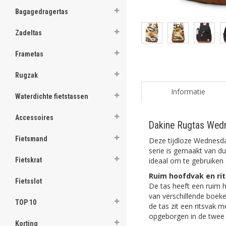
ghost
Bagagedragertas
ghost
Zadeltas
ghost
Frametas
ghost
Rugzak
ghost
Informatie
Waterdichte fietstassen
ghost
Accessoires
Dakine Rugtas Wedn
ghost
Fietsmand
Deze tijdloze Wednesd
ghost
serie is gemaakt van du
ideaal om te gebruiken a
Fietskrat
ghost
Ruim hoofdvak en ri
Fietsslot
De tas heeft een ruim h
ghost
van verschillende boeke
TOP 10
de tas zit een ritsvak m
ghost
opgeborgen in de twee 
Korting