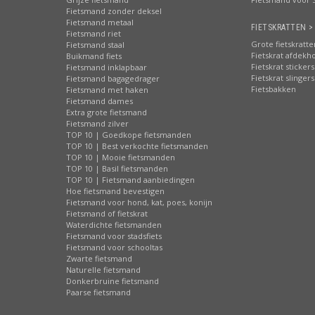
Fietsmand zonder deksel
Fietsmand metaal
FIETSKRATTEN >
Fietsmand riet
Grote fietskratte
Fietsmand staal
Fietskrat afdekh
Buikmand fiets
Fietskrat stickers
Fietsmand inklapbaar
Fietskrat slingers
Fietsmand bagagedrager
Fietsbakken
Fietsmand met haken
Fietsmand dames
Extra grote fietsmand
Fietsmand zilver
TOP 10 | Goedkope fietsmanden
TOP 10 | Best verkochte fietsmanden
TOP 10 | Mooie fietsmanden
TOP 10 | Basil fietsmanden
TOP 10 | Fietsmand aanbiedingen
Hoe fietsmand bevestigen
Fietsmand voor hond, kat, poes, konijn
Fietsmand of fietskrat
Waterdichte fietsmanden
Fietsmand voor stadsfiets
Fietsmand voor schooltas
Zwarte fietsmand
Naturelle fietsmand
Donkerbruine fietsmand
Paarse fietsmand