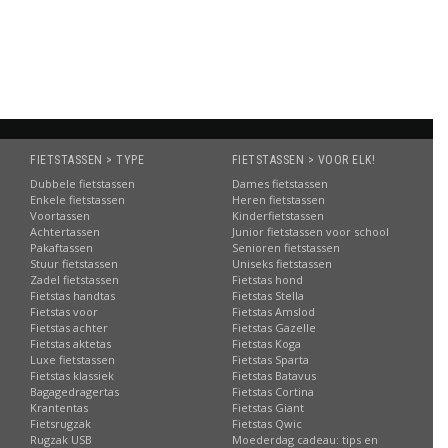
Informatie
Informatie
Informatie
Informa
FIETSTASSEN > TYPE
FIETSTASSEN > VOOR ELK!
Dubbele fietstassen
Dames fietstassen
Enkele fietstassen
Heren fietstassen
Voortassen
Kinderfietstassen
Achtertassen
Junior fietstassen voor school
Pakaftassen
Senioren fietstassen
Stuur fietstassen
Uniseks fietstassen
Zadel fietstassen
Fietstas hond
Fietstas handtas
Fietstas Stella
Fietstas voor
Fietstas Amslod
Fietstas achter
Fietstas Gazelle
Fietstas aktetas
Fietstas Koga
Luxe fietstassen
Fietstas Sparta
Fietstas klassiek
Fietstas Batavus
Bagagedragertas
Fietstas Cortina
Krantentas
Fietstas Giant
Fietsrugzak
Fietstas Qwic
Rugzak USB
Moederdag cadeau: tips en