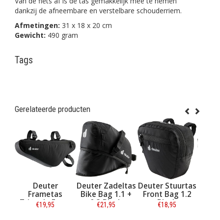
Van de fiets af is de tas gemakkelijk mee te nemen
dankzij de afneembare en verstelbare schouderriem.
Afmetingen:
31 x 18 x 20 cm
Gewicht:
490 gram
Tags
Gerelateerde producten
Deuter
Deuter Zadeltas
Deuter Stuurtas
Deuter P
Frametas
Bike Bag 1.1 +
Front Bag 1.2
Bag 0.7 
Triangle Front
0.3 Black
Black
€19,95
€21,95
€18,95
€34,9
Bag 1,5L Black