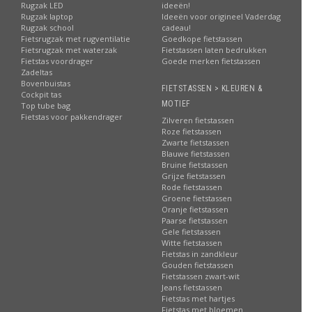
Rugzak LED
ideeën!
Rugzak laptop
Ideeën voor origineel Vaderdag
Rugzak school
cadeau!
Fietsrugzak met rugventilatie
Goedkope fietstassen
Fietsrugzak met waterzak
Fietstassen laten bedrukken
Fietstas voordrager
Goede merken fietstassen
Zadeltas
Bovenbuistas
FIETSTASSEN > KLEUREN &
Cockpit tas
MOTIEF
Top tube bag
Fietstas voor pakkendrager
Zilveren fietstassen
Roze fietstassen
Zwarte fietstassen
Blauwe fietstassen
Bruine fietstassen
Grijze fietstassen
Rode fietstassen
Groene fietstassen
Oranje fietstassen
Paarse fietstassen
Gele fietstassen
Witte fietstassen
Fietstas in zandkleur
Gouden fietstassen
Fietstassen zwart-wit
Jeans fietstassen
Fietstas met hartjes
Fietstas met bloemen