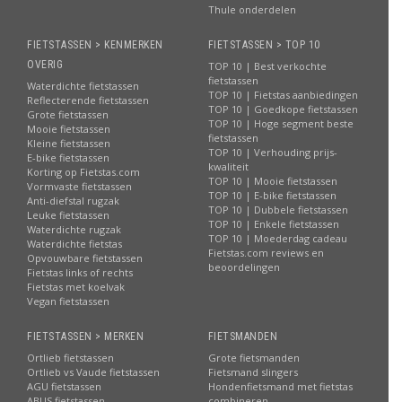
Thule onderdelen
FIETSTASSEN > KENMERKEN
FIETSTASSEN > TOP 10
OVERIG
TOP 10 | Best verkochte
fietstassen
Waterdichte fietstassen
TOP 10 | Fietstas aanbiedingen
Reflecterende fietstassen
TOP 10 | Goedkope fietstassen
Grote fietstassen
TOP 10 | Hoge segment beste
Mooie fietstassen
fietstassen
Kleine fietstassen
TOP 10 | Verhouding prijs-
E-bike fietstassen
kwaliteit
Korting op Fietstas.com
TOP 10 | Mooie fietstassen
Vormvaste fietstassen
TOP 10 | E-bike fietstassen
Anti-diefstal rugzak
TOP 10 | Dubbele fietstassen
Leuke fietstassen
TOP 10 | Enkele fietstassen
Waterdichte rugzak
TOP 10 | Moederdag cadeau
Waterdichte fietstas
Fietstas.com reviews en
Opvouwbare fietstassen
beoordelingen
Fietstas links of rechts
Fietstas met koelvak
Vegan fietstassen
FIETSTASSEN > MERKEN
FIETSMANDEN
Ortlieb fietstassen
Grote fietsmanden
Ortlieb vs Vaude fietstassen
Fietsmand slingers
AGU fietstassen
Hondenfietsmand met fietstas
ABUS fietstassen
combineren