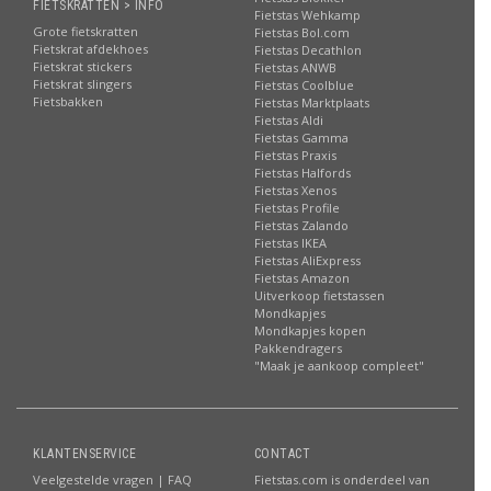
FIETSKRATTEN > INFO
Fietstas Wehkamp
Grote fietskratten
Fietstas Bol.com
Fietskrat afdekhoes
Fietstas Decathlon
Fietskrat stickers
Fietstas ANWB
Fietskrat slingers
Fietstas Coolblue
Fietsbakken
Fietstas Marktplaats
Fietstas Aldi
Fietstas Gamma
Fietstas Praxis
Fietstas Halfords
Fietstas Xenos
Fietstas Profile
Fietstas Zalando
Fietstas IKEA
Fietstas AliExpress
Fietstas Amazon
Uitverkoop fietstassen
Mondkapjes
Mondkapjes kopen
Pakkendragers
"Maak je aankoop compleet"
KLANTENSERVICE
CONTACT
Veelgestelde vragen | FAQ
Fietstas.com is onderdeel van