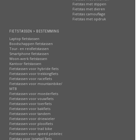
Fietstas met stippen
Fietstas met dieren
Fietstas camouflage
Fietstas met opdruk
FIETSTASSEN > BESTEMMING
Laptop fietstassen
Boodschappen fietstassen
Tour- en reisfietstassen
Smartphone fietstassen
Woon-werk fietstassen
Kantoor fietstassen
Fietstassen voor hybride fiets
Fietstassen voor trekkingfiets
Fietstassen voor racefiets
Fietstassen voor mountainbike/
MTB
Fietstassen voor moederfiets
Fietstassen voor vouwfiets
Fietstassen voor toerfiets
Fietstassen voor bakfiets
Fietstassen voor tandem
Fietstassen voor driewieler
Fietstassen voor plooifiets
Fietstassen voor trail bike
Fietstassen voor speed pedelec
Fietstas voor longtail fiets