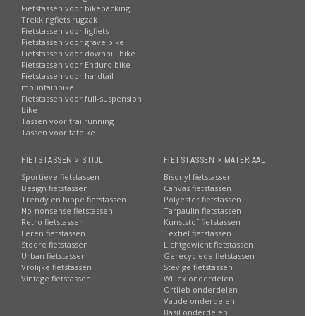
Fietstassen voor bikepacking
Trekkingfiets rugzak
Fietstassen voor ligfiets
Fietstassen voor gravelbike
Fietstassen voor downhill bike
Fietstassen voor Enduro bike
Fietstassen voor hardtail
mountainbike
Fietstassen voor full-suspension
bike
Tassen voor trailrunning
Tassen voor fatbike
FIETSTASSEN > STIJL
FIETSTASSEN > MATERIAAL
Sportieve fietstassen
Bisonyl fietstassen
Design fietstassen
Canvas fietstassen
Trendy en hippe fietstassen
Polyester fietstassen
No-nonsense fietstassen
Tarpaulin fietstassen
Retro fietstassen
Kunststof fietstassen
Leren fietstassen
Textiel fietstassen
Stoere fietstassen
Lichtgewicht fietstassen
Urban fietstassen
Gerecyclede fietstassen
Vrolijke fietstassen
Stevige fietstassen
Vintage fietstassen
Willex onderdelen
Ortlieb onderdelen
Vaude onderdelen
Basil onderdelen