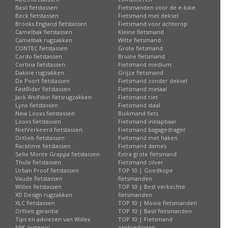
Basil fietstassen
Fietsmanden voor de e-bike
Beck fietstassen
Fietsmand met deksel
Brooks England fietstassen
Fietsmand voor achterop
Camelbak fietstassen
Kleine fietsmand
Camelbak rugzakken
Witte fietsmand
CONTEC fietstassen
Grote fietsmand
Cordo fietstassen
Bruine fietsmand
Cortina fietstassen
Fietsmand medium
Dakine rugzakken
Grijze fietsmand
De Poort fietstassen
Fietsmand zonder deksel
FastRider fietstassen
Fietsmand metaal
Jack Wolfskin fietsrugzakken
Fietsmand riet
Lynx fietstassen
Fietsmand staal
New Looxs fietstassen
Buikmand fiets
Looxs fietstassen
Fietsmand inklapbaar
NietVerkeerd fietstassen
Fietsmand bagagedrager
Ortlieb fietstassen
Fietsmand met haken
Racktime fietstassen
Fietsmand dames
Selle Monte Grappa fietstassen
Extra grote fietsmand
Thule fietstassen
Fietsmand zilver
Urban Proof fietstassen
TOP 10 | Goedkope
Vaude fietstassen
fietsmanden
Willex fietstassen
TOP 10 | Best verkochte
XD Design rugzakken
fietsmanden
XLC fietstassen
TOP 10 | Mooie fietsmanden
Ortlieb garantie
TOP 10 | Basil fietsmanden
Tips en adviezen van Willex
TOP 10 | Fietsmand
MIK systeem
aanbiedingen