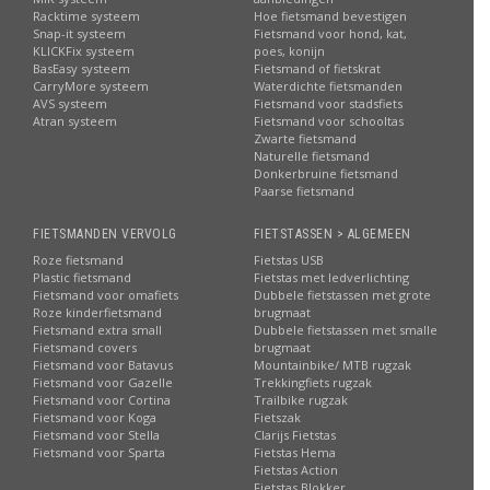
Racktime systeem
Hoe fietsmand bevestigen
Snap-it systeem
Fietsmand voor hond, kat,
KLICKFix systeem
poes, konijn
BasEasy systeem
Fietsmand of fietskrat
CarryMore systeem
Waterdichte fietsmanden
AVS systeem
Fietsmand voor stadsfiets
Atran systeem
Fietsmand voor schooltas
Zwarte fietsmand
Naturelle fietsmand
Donkerbruine fietsmand
Paarse fietsmand
FIETSMANDEN VERVOLG
FIETSTASSEN > ALGEMEEN
Roze fietsmand
Fietstas USB
Plastic fietsmand
Fietstas met ledverlichting
Fietsmand voor omafiets
Dubbele fietstassen met grote
Roze kinderfietsmand
brugmaat
Fietsmand extra small
Dubbele fietstassen met smalle
Fietsmand covers
brugmaat
Fietsmand voor Batavus
Mountainbike/ MTB rugzak
Fietsmand voor Gazelle
Trekkingfiets rugzak
Fietsmand voor Cortina
Trailbike rugzak
Fietsmand voor Koga
Fietszak
Fietsmand voor Stella
Clarijs Fietstas
Fietsmand voor Sparta
Fietstas Hema
Fietstas Action
Fietstas Blokker