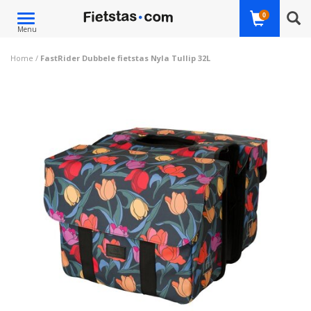
Toggle
0
Menu
navigation
Home
/
FastRider Dubbele fietstas Nyla Tullip 32L