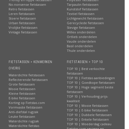
No-nonsense fietstassen
Tarpaulin fietstassen
Retro fietstassen
Kunststof fietstassen
Leren fietstassen
Textiel fietstassen
Stoere fietstassen
Lichtgewicht fietstassen
Urban fietstassen
Gerecyclede fietstassen
Vrolijke fietstassen
Stevige fietstassen
Vintage fietstassen
Willex onderdelen
Ortlieb onderdelen
Vaude onderdelen
Basil onderdelen
Thule onderdelen
FIETSTASSEN > KENMERKEN
FIETSTASSEN > TOP 10
OVERIG
TOP 10 | Best verkochte
fietstassen
Waterdichte fietstassen
TOP 10 | Fietstas aanbiedingen
Reflecterende fietstassen
TOP 10 | Goedkope fietstassen
Grote fietstassen
TOP 10 | Hoge segment beste
Mooie fietstassen
fietstassen
Kleine fietstassen
TOP 10 | Verhouding prijs-
E-bike fietstassen
kwaliteit
Korting op Fietstas.com
TOP 10 | Mooie fietstassen
Vormvaste fietstassen
TOP 10 | E-bike fietstassen
Anti-diefstal rugzak
TOP 10 | Dubbele fietstassen
Leuke fietstassen
TOP 10 | Enkele fietstassen
Waterdichte rugzak
TOP 10 | Moederdag cadeau
Waterdichte fietstas
Fietstas.com reviews en