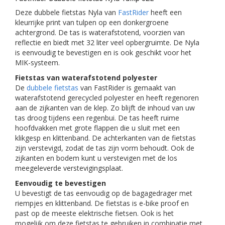
Deze dubbele fietstas Nyla van
FastRider
heeft een
kleurrijke print van tulpen op een donkergroene
achtergrond. De tas is waterafstotend, voorzien van
reflectie en biedt met 32 liter veel opbergruimte. De Nyla
is eenvoudig te bevestigen en is ook geschikt voor het
MIK-systeem.
Fietstas van waterafstotend polyester
De
dubbele fietstas
van FastRider is gemaakt van
waterafstotend gerecycled polyester en heeft regenoren
aan de zijkanten van de klep. Zo blijft de inhoud van uw
tas droog tijdens een regenbui. De tas heeft ruime
hoofdvakken met grote flappen die u sluit met een
klikgesp en klittenband. De achterkanten van de fietstas
zijn verstevigd, zodat de tas zijn vorm behoudt. Ook de
zijkanten en bodem kunt u verstevigen met de los
meegeleverde verstevigingsplaat.
Eenvoudig te bevestigen
U bevestigt de tas eenvoudig op de bagagedrager met
riempjes en klittenband. De fietstas is e-bike proof en
past op de meeste elektrische fietsen. Ook is het
mogelijk om deze fietstas te gebruiken in combinatie met