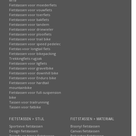
MTB
Fietstassen voor moederfiets
Fietstassen voor vouwfiets
Fietstassen voor toerfiets
Fietstassen voor bakfiets
Fietstassen voor tandem
Fietstassen voor driewieler
Fietstassen voor plooifiets
Fietstassen voor trail bike
Fietstassen voor speed pedelec
Fietstas voor longtail fiets
Fietstassen voor bikepacking
Trekkingfiets rugzak
Fietstassen voor ligfiets
Fietstassen voor gravelbike
Fietstassen voor downhill bike
Fietstassen voor Enduro bike
Fietstassen voor hardtail
mountainbike
Fietstassen voor full-suspension
bike
Tassen voor trailrunning
Tassen voor fatbike
FIETSTASSEN > STIJL
FIETSTASSEN > MATERIAAL
Sportieve fietstassen
Bisonyl fietstassen
Design fietstassen
Canvas fietstassen
Trendy en hippe fietstassen
Polyester fietstassen