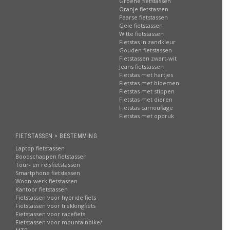
Groene fietstassen
Oranje fietstassen
Paarse fietstassen
Gele fietstassen
Witte fietstassen
Fietstas in zandkleur
Gouden fietstassen
Fietstassen zwart-wit
Jeans fietstassen
Fietstas met hartjes
Fietstas met bloemen
Fietstas met stippen
Fietstas met dieren
Fietstas camouflage
Fietstas met opdruk
FIETSTASSEN > BESTEMMING
Laptop fietstassen
Boodschappen fietstassen
Tour- en reisfietstassen
Smartphone fietstassen
Woon-werk fietstassen
Kantoor fietstassen
Fietstassen voor hybride fiets
Fietstassen voor trekkingfiets
Fietstassen voor racefiets
Fietstassen voor mountainbike/