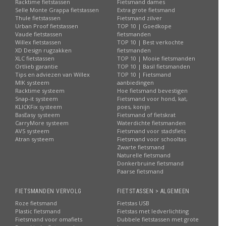
Racktime fietstassen
Fietsmand dames
Selle Monte Grappa fietstassen
Extra grote fietsmand
Thule fietstassen
Fietsmand zilver
Urban Proof fietstassen
TOP 10 | Goedkope
Vaude fietstassen
fietsmanden
Willex fietstassen
TOP 10 | Best verkochte
XD Design rugzakken
fietsmanden
XLC fietstassen
TOP 10 | Mooie fietsmanden
Ortlieb garantie
TOP 10 | Basil fietsmanden
Tips en adviezen van Willex
TOP 10 | Fietsmand
MIK systeem
aanbiedingen
Racktime systeem
Hoe fietsmand bevestigen
Snap-it systeem
Fietsmand voor hond, kat,
KLICKFix systeem
poes, konijn
BasEasy systeem
Fietsmand of fietskrat
CarryMore systeem
Waterdichte fietsmanden
AVS systeem
Fietsmand voor stadsfiets
Atran systeem
Fietsmand voor schooltas
Zwarte fietsmand
Naturelle fietsmand
Donkerbruine fietsmand
Paarse fietsmand
FIETSMANDEN VERVOLG
FIETSTASSEN > ALGEMEEN
Roze fietsmand
Fietstas USB
Plastic fietsmand
Fietstas met ledverlichting
Fietsmand voor omafiets
Dubbele fietstassen met grote