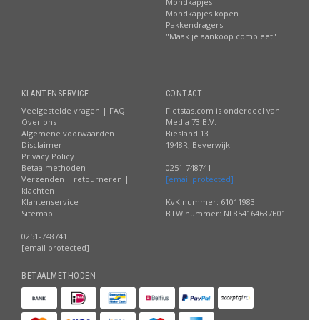
Mondkapjes
Mondkapjes kopen
Pakkendragers
"Maak je aankoop compleet"
KLANTENSERVICE
CONTACT
Veelgestelde vragen | FAQ
Fietstas.com is onderdeel van
Over ons
Media 73 B.V.
Algemene voorwaarden
Biesland 13
Disclaimer
1948RJ Beverwijk
Privacy Policy
Betaalmethoden
0251-748741
Verzenden | retourneren |
[email protected]
klachten
Klantenservice
KvK nummer: 61011983
Sitemap
BTW nummer: NL854164637B01
0251-748741
[email protected]
BETAALMETHODEN