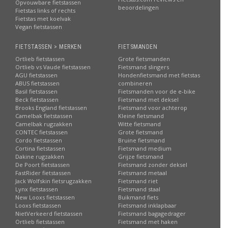
Opvouwbare fietstassen
beoordelingen
Fietstas links of rechts
Fietstas met koelvak
Vegan fietstassen
FIETSTASSEN > MERKEN
FIETSMANDEN
Ortlieb fietstassen
Grote fietsmanden
Ortlieb vs Vaude fietstassen
Fietsmand slingers
AGU fietstassen
Hondenfietsmand met fietstas
ABUS fietstassen
combineren
Basil fietstassen
Fietsmanden voor de e-bike
Beck fietstassen
Fietsmand met deksel
Brooks England fietstassen
Fietsmand voor achterop
Camelbak fietstassen
Kleine fietsmand
Camelbak rugzakken
Witte fietsmand
CONTEC fietstassen
Grote fietsmand
Cordo fietstassen
Bruine fietsmand
Cortina fietstassen
Fietsmand medium
Dakine rugzakken
Grijze fietsmand
De Poort fietstassen
Fietsmand zonder deksel
FastRider fietstassen
Fietsmand metaal
Jack Wolfskin fietsrugzakken
Fietsmand riet
Lynx fietstassen
Fietsmand staal
New Looxs fietstassen
Buikmand fiets
Looxs fietstassen
Fietsmand inklapbaar
NietVerkeerd fietstassen
Fietsmand bagagedrager
Ortlieb fietstassen
Fietsmand met haken