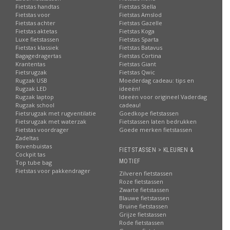
Fietstas handtas
Fietstas Stella
Fietstas voor
Fietstas Amslod
Fietstas achter
Fietstas Gazelle
Fietstas aktetas
Fietstas Koga
Luxe fietstassen
Fietstas Sparta
Fietstas klassiek
Fietstas Batavus
Bagagedragertas
Fietstas Cortina
Krantentas
Fietstas Giant
Fietsrugzak
Fietstas Qwic
Rugzak USB
Moederdag cadeau: tips en
Rugzak LED
ideeën!
Rugzak laptop
Ideeën voor origineel Vaderdag
Rugzak school
cadeau!
Fietsrugzak met rugventilatie
Goedkope fietstassen
Fietsrugzak met waterzak
Fietstassen laten bedrukken
Fietstas voordrager
Goede merken fietstassen
Zadeltas
Bovenbuistas
FIETSTASSEN > KLEUREN &
Cockpit tas
MOTIEF
Top tube bag
Fietstas voor pakkendrager
Zilveren fietstassen
Roze fietstassen
Zwarte fietstassen
Blauwe fietstassen
Bruine fietstassen
Grijze fietstassen
Rode fietstassen