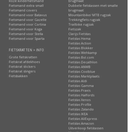
Roze kinderfietsmand
brugmaat
Fietsmand extra small
Dubbele fietstassen met smalle
Fietsmand covers
brugmaat
Fietsmand voor Batavus
Mountainbike/ MTB rugzak
Fietsmand voor Gazelle
Trekkingfiets rugzak
Fietsmand voor Cortina
Trailbike rugzak
Fietsmand voor Koga
Fietszak
Fietsmand voor Stella
Clarijs Fietstas
Fietsmand voor Sparta
Fietstas Hema
Fietstas Action
Fietstas Blokker
FIETSKRATTEN > INFO
Fietstas Wehkamp
Grote fietskratten
Fietstas Bol.com
Fietskrat afdekhoes
Fietstas Decathlon
Fietskrat stickers
Fietstas ANWB
Fietskrat slingers
Fietstas Coolblue
Fietsbakken
Fietstas Marktplaats
Fietstas Aldi
Fietstas Gamma
Fietstas Praxis
Fietstas Halfords
Fietstas Xenos
Fietstas Profile
Fietstas Zalando
Fietstas IKEA
Fietstas AliExpress
Fietstas Amazon
Uitverkoop fietstassen