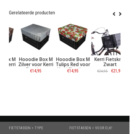
Gerelateerde producten
Hooodie Box M
Hooodie Box M
Hooodie Box M
Kerri 
Bruin voor Kerri
Zilver voor Kerri
Tulips Red voor
Zw
Fietskrat
Fietskrat
Kerri Fietskrat
€14,95
€14,95
€14,95
€24,95
Informatie
Informatie
Informatie
Info
FIETSTASSEN > TYPE
FIETSTASSEN > VOOR ELK!