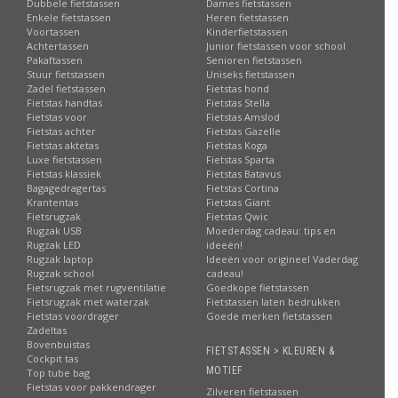
Dubbele fietstassen
Dames fietstassen
Enkele fietstassen
Heren fietstassen
Voortassen
Kinderfietstassen
Achtertassen
Junior fietstassen voor school
Pakaftassen
Senioren fietstassen
Stuur fietstassen
Uniseks fietstassen
Zadel fietstassen
Fietstas hond
Fietstas handtas
Fietstas Stella
Fietstas voor
Fietstas Amslod
Fietstas achter
Fietstas Gazelle
Fietstas aktetas
Fietstas Koga
Luxe fietstassen
Fietstas Sparta
Fietstas klassiek
Fietstas Batavus
Bagagedragertas
Fietstas Cortina
Krantentas
Fietstas Giant
Fietsrugzak
Fietstas Qwic
Rugzak USB
Moederdag cadeau: tips en
Rugzak LED
ideeën!
Rugzak laptop
Ideeën voor origineel Vaderdag
Rugzak school
cadeau!
Fietsrugzak met rugventilatie
Goedkope fietstassen
Fietsrugzak met waterzak
Fietstassen laten bedrukken
Fietstas voordrager
Goede merken fietstassen
Zadeltas
Bovenbuistas
FIETSTASSEN > KLEUREN &
Cockpit tas
MOTIEF
Top tube bag
Fietstas voor pakkendrager
Zilveren fietstassen