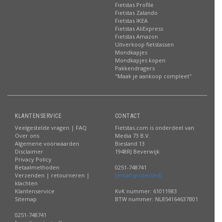
Fietstas Profile
Fietstas Zalando
Fietstas IKEA
Fietstas AliExpress
Fietstas Amazon
Uitverkoop fietstassen
Mondkapjes
Mondkapjes kopen
Pakkendragers
"Maak je aankoop compleet"
KLANTENSERVICE
CONTACT
Veelgestelde vragen | FAQ
Fietstas.com is onderdeel van
Over ons
Media 73 B.V.
Algemene voorwaarden
Biesland 13
Disclaimer
1948RJ Beverwijk
Privacy Policy
Betaalmethoden
0251-748741
Verzenden | retourneren |
[email protected]
klachten
Klantenservice
KvK nummer: 61011983
Sitemap
BTW nummer: NL854164637B01
0251-748741