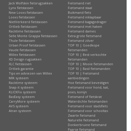
Jack Wolfskin fietsrugzakken
Fietsmand riet
Lynx fietstassen
Fietsmand staal
New Looxs fietstassen
Buikmand fiets
Looxs fietstassen
Fietsmand inklapbaar
NietVerkeerd fietstassen
Fietsmand bagagedrager
Ortlieb fietstassen
Fietsmand met haken
Racktime fietstassen
Fietsmand dames
Selle Monte Grappa fietstassen
Extra grote fietsmand
Thule fietstassen
Fietsmand zilver
Urban Proof fietstassen
TOP 10 | Goedkope
Vaude fietstassen
fietsmanden
Willex fietstassen
TOP 10 | Best verkochte
XD Design rugzakken
fietsmanden
XLC fietstassen
TOP 10 | Mooie fietsmanden
Ortlieb garantie
TOP 10 | Basil fietsmanden
Tips en adviezen van Willex
TOP 10 | Fietsmand
MIK systeem
aanbiedingen
Racktime systeem
Hoe fietsmand bevestigen
Snap-it systeem
Fietsmand voor hond, kat,
KLICKFix systeem
poes, konijn
BasEasy systeem
Fietsmand of fietskrat
CarryMore systeem
Waterdichte fietsmanden
AVS systeem
Fietsmand voor stadsfiets
Atran systeem
Fietsmand voor schooltas
Zwarte fietsmand
Naturelle fietsmand
Donkerbruine fietsmand
Paarse fietsmand