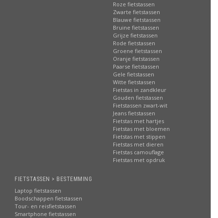
Roze fietstassen
Zwarte fietstassen
Blauwe fietstassen
Bruine fietstassen
Grijze fietstassen
Rode fietstassen
Groene fietstassen
Oranje fietstassen
Paarse fietstassen
Gele fietstassen
Witte fietstassen
Fietstas in zandkleur
Gouden fietstassen
Fietstassen zwart-wit
Jeans fietstassen
Fietstas met hartjes
Fietstas met bloemen
Fietstas met stippen
Fietstas met dieren
Fietstas camouflage
Fietstas met opdruk
FIETSTASSEN > BESTEMMING
Laptop fietstassen
Boodschappen fietstassen
Tour- en reisfietstassen
Smartphone fietstassen