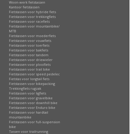
Woon-werk fietstassen
Kantoor fietstassen
Fietstassen voor hybride fiets
Fietstassen voor trekkingfiets
Fietstassen voor racefiets
Fietstassen voor mountainbike/
MTB
Fietstassen voor moederfiets
Fietstassen voor vouwfiets
Fietstassen voor toerfiets
Fietstassen voor bakfiets
Fietstassen voor tandem
Fietstassen voor driewieler
Fietstassen voor plooifiets
Fietstassen voor trail bike
Fietstassen voor speed pedelec
Fietstas voor longtail fiets
Fietstassen voor bikepacking
Trekkingfiets rugzak
Fietstassen voor ligfiets
Fietstassen voor gravelbike
Fietstassen voor downhill bike
Fietstassen voor Enduro bike
Fietstassen voor hardtail
mountainbike
Fietstassen voor full-suspension
bike
Tassen voor trailrunning