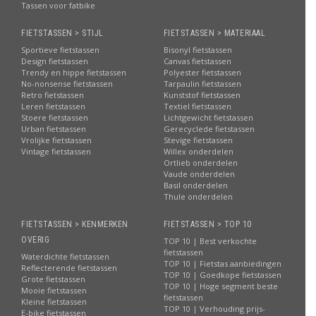
Tassen voor fatbike
FIETSTASSEN > STIJL
FIETSTASSEN > MATERIAAL
Sportieve fietstassen
Bisonyl fietstassen
Design fietstassen
Canvas fietstassen
Trendy en hippe fietstassen
Polyester fietstassen
No-nonsense fietstassen
Tarpaulin fietstassen
Retro fietstassen
Kunststof fietstassen
Leren fietstassen
Textiel fietstassen
Stoere fietstassen
Lichtgewicht fietstassen
Urban fietstassen
Gerecyclede fietstassen
Vrolijke fietstassen
Stevige fietstassen
Vintage fietstassen
Willex onderdelen
Ortlieb onderdelen
Vaude onderdelen
Basil onderdelen
Thule onderdelen
FIETSTASSEN > KENMERKEN
FIETSTASSEN > TOP 10
OVERIG
TOP 10 | Best verkochte
fietstassen
Waterdichte fietstassen
TOP 10 | Fietstas aanbiedingen
Reflecterende fietstassen
TOP 10 | Goedkope fietstassen
Grote fietstassen
TOP 10 | Hoge segment beste
Mooie fietstassen
fietstassen
Kleine fietstassen
TOP 10 | Verhouding prijs-
E-bike fietstassen