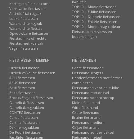
kwaliteit
Korting op Fietstas.com
TOP 10 | Mooie fietstassen
Vormvaste fietstassen
TOP 10 | E-bike fietstassen
Anti-diefstal rugzak
TOP 10 | Dubbele fietstassen
Leuke fietstassen
TOP 10 | Enkele fietstassen
Waterdichte rugzak
TOP 10 | Moederdag cadeau
Waterdichte fietstas
Fietstas.com reviews en
Opvouwbare fietstassen
beoordelingen
Fietstas links of rechts
Fietstas met koelvak
Vegan fietstassen
FIETSTASSEN > MERKEN
FIETSMANDEN
Ortlieb fietstassen
Grote fietsmanden
Ortlieb vs Vaude fietstassen
Fietsmand slingers
AGU fietstassen
Hondenfietsmand met fietstas
ABUS fietstassen
combineren
Basil fietstassen
Fietsmanden voor de e-bike
Beck fietstassen
Fietsmand met deksel
Brooks England fietstassen
Fietsmand voor achterop
Camelbak fietstassen
Kleine fietsmand
Camelbak rugzakken
Witte fietsmand
CONTEC fietstassen
Grote fietsmand
Cordo fietstassen
Bruine fietsmand
Cortina fietstassen
Fietsmand medium
Dakine rugzakken
Grijze fietsmand
De Poort fietstassen
Fietsmand zonder deksel
FastRider fietstassen
Fietsmand metaal