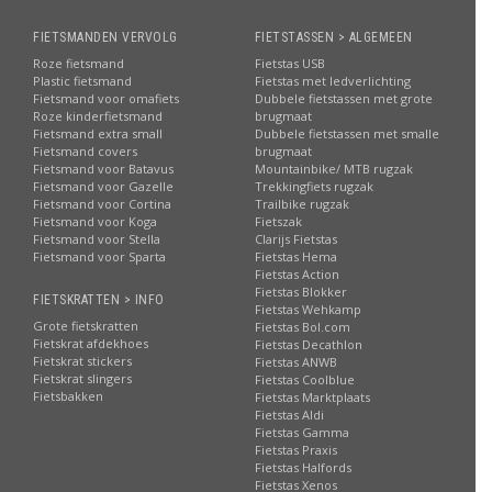
FIETSMANDEN VERVOLG
FIETSTASSEN > ALGEMEEN
Roze fietsmand
Fietstas USB
Plastic fietsmand
Fietstas met ledverlichting
Fietsmand voor omafiets
Dubbele fietstassen met grote
Roze kinderfietsmand
brugmaat
Fietsmand extra small
Dubbele fietstassen met smalle
Fietsmand covers
brugmaat
Fietsmand voor Batavus
Mountainbike/ MTB rugzak
Fietsmand voor Gazelle
Trekkingfiets rugzak
Fietsmand voor Cortina
Trailbike rugzak
Fietsmand voor Koga
Fietszak
Fietsmand voor Stella
Clarijs Fietstas
Fietsmand voor Sparta
Fietstas Hema
Fietstas Action
Fietstas Blokker
FIETSKRATTEN > INFO
Fietstas Wehkamp
Grote fietskratten
Fietstas Bol.com
Fietskrat afdekhoes
Fietstas Decathlon
Fietskrat stickers
Fietstas ANWB
Fietskrat slingers
Fietstas Coolblue
Fietsbakken
Fietstas Marktplaats
Fietstas Aldi
Fietstas Gamma
Fietstas Praxis
Fietstas Halfords
Fietstas Xenos