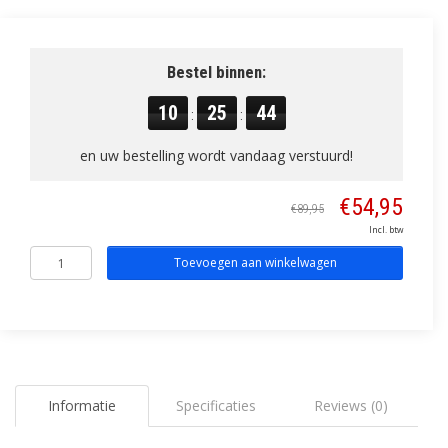
Bestel binnen:
10
25
44
:
:
en uw bestelling wordt vandaag verstuurd!
€54,95
€89,95
Incl. btw
Toevoegen aan winkelwagen
Informatie
Specificaties
Reviews (0)