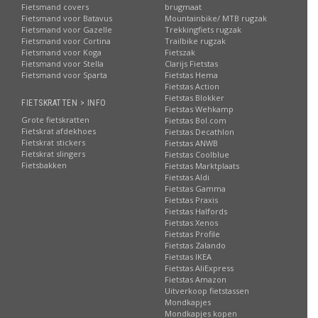
Fietsmand covers
brugmaat
Fietsmand voor Batavus
Mountainbike/ MTB rugzak
Fietsmand voor Gazelle
Trekkingfiets rugzak
Fietsmand voor Cortina
Trailbike rugzak
Fietsmand voor Koga
Fietszak
Fietsmand voor Stella
Clarijs Fietstas
Fietsmand voor Sparta
Fietstas Hema
Fietstas Action
Fietstas Blokker
FIETSKRATTEN > INFO
Fietstas Wehkamp
Grote fietskratten
Fietstas Bol.com
Fietskrat afdekhoes
Fietstas Decathlon
Fietskrat stickers
Fietstas ANWB
Fietskrat slingers
Fietstas Coolblue
Fietsbakken
Fietstas Marktplaats
Fietstas Aldi
Fietstas Gamma
Fietstas Praxis
Fietstas Halfords
Fietstas Xenos
Fietstas Profile
Fietstas Zalando
Fietstas IKEA
Fietstas AliExpress
Fietstas Amazon
Uitverkoop fietstassen
Mondkapjes
Mondkapjes kopen