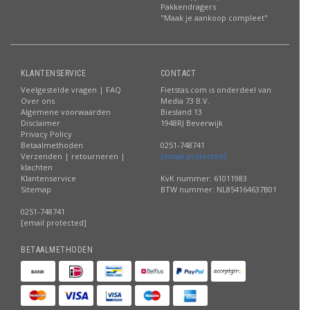
Pakkendragers
"Maak je aankoop compleet"
KLANTENSERVICE
CONTACT
Veelgestelde vragen | FAQ
Fietstas.com is onderdeel van
Over ons
Media 73 B.V.
Algemene voorwaarden
Biesland 13
Disclaimer
1948RJ Beverwijk
Privacy Policy
Betaalmethoden
0251-748741
Verzenden | retourneren |
[email protected]
klachten
Klantenservice
KvK nummer: 61011983
Sitemap
BTW nummer: NL854164637B01
0251-748741
[email protected]
BETAALMETHODEN