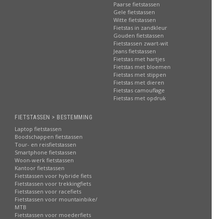
Paarse fietstassen
Gele fietstassen
Witte fietstassen
Fietstas in zandkleur
Gouden fietstassen
Fietstassen zwart-wit
Jeans fietstassen
Fietstas met hartjes
Fietstas met bloemen
Fietstas met stippen
Fietstas met dieren
Fietstas camouflage
Fietstas met opdruk
FIETSTASSEN > BESTEMMING
Laptop fietstassen
Boodschappen fietstassen
Tour- en reisfietstassen
Smartphone fietstassen
Woon-werk fietstassen
Kantoor fietstassen
Fietstassen voor hybride fiets
Fietstassen voor trekkingfiets
Fietstassen voor racefiets
Fietstassen voor mountainbike/
MTB
Fietstassen voor moederfiets