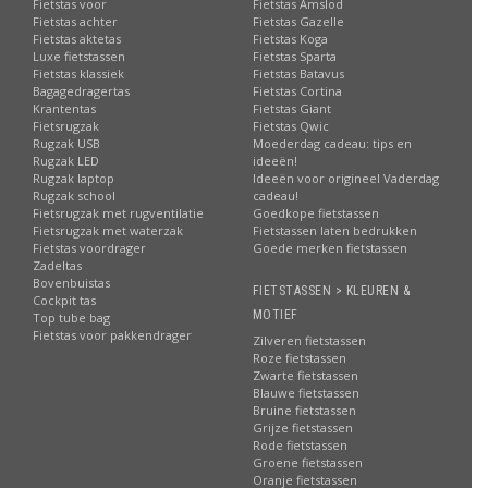
Fietstas voor
Fietstas Amslod
Fietstas achter
Fietstas Gazelle
Fietstas aktetas
Fietstas Koga
Luxe fietstassen
Fietstas Sparta
Fietstas klassiek
Fietstas Batavus
Bagagedragertas
Fietstas Cortina
Krantentas
Fietstas Giant
Fietsrugzak
Fietstas Qwic
Rugzak USB
Moederdag cadeau: tips en
Rugzak LED
ideeën!
Rugzak laptop
Ideeën voor origineel Vaderdag
Rugzak school
cadeau!
Fietsrugzak met rugventilatie
Goedkope fietstassen
Fietsrugzak met waterzak
Fietstassen laten bedrukken
Fietstas voordrager
Goede merken fietstassen
Zadeltas
Bovenbuistas
FIETSTASSEN > KLEUREN &
Cockpit tas
MOTIEF
Top tube bag
Fietstas voor pakkendrager
Zilveren fietstassen
Roze fietstassen
Zwarte fietstassen
Blauwe fietstassen
Bruine fietstassen
Grijze fietstassen
Rode fietstassen
Groene fietstassen
Oranje fietstassen