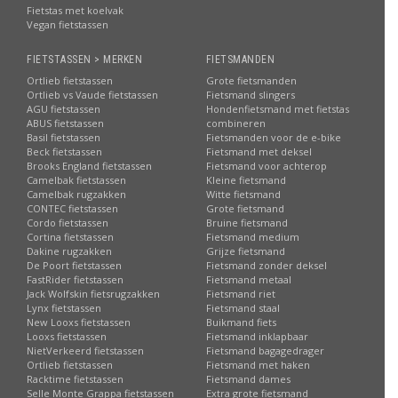
Fietstas met koelvak
Vegan fietstassen
FIETSTASSEN > MERKEN
FIETSMANDEN
Ortlieb fietstassen
Grote fietsmanden
Ortlieb vs Vaude fietstassen
Fietsmand slingers
AGU fietstassen
Hondenfietsmand met fietstas
ABUS fietstassen
combineren
Basil fietstassen
Fietsmanden voor de e-bike
Beck fietstassen
Fietsmand met deksel
Brooks England fietstassen
Fietsmand voor achterop
Camelbak fietstassen
Kleine fietsmand
Camelbak rugzakken
Witte fietsmand
CONTEC fietstassen
Grote fietsmand
Cordo fietstassen
Bruine fietsmand
Cortina fietstassen
Fietsmand medium
Dakine rugzakken
Grijze fietsmand
De Poort fietstassen
Fietsmand zonder deksel
FastRider fietstassen
Fietsmand metaal
Jack Wolfskin fietsrugzakken
Fietsmand riet
Lynx fietstassen
Fietsmand staal
New Looxs fietstassen
Buikmand fiets
Looxs fietstassen
Fietsmand inklapbaar
NietVerkeerd fietstassen
Fietsmand bagagedrager
Ortlieb fietstassen
Fietsmand met haken
Racktime fietstassen
Fietsmand dames
Selle Monte Grappa fietstassen
Extra grote fietsmand