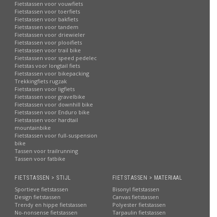
Fietstassen voor vouwfiets
Fietstassen voor toerfiets
Fietstassen voor bakfiets
Fietstassen voor tandem
Fietstassen voor driewieler
Fietstassen voor plooifiets
Fietstassen voor trail bike
Fietstassen voor speed pedelec
Fietstas voor longtail fiets
Fietstassen voor bikepacking
Trekkingfiets rugzak
Fietstassen voor ligfiets
Fietstassen voor gravelbike
Fietstassen voor downhill bike
Fietstassen voor Enduro bike
Fietstassen voor hardtail
mountainbike
Fietstassen voor full-suspension
bike
Tassen voor trailrunning
Tassen voor fatbike
FIETSTASSEN > STIJL
FIETSTASSEN > MATERIAAL
Sportieve fietstassen
Bisonyl fietstassen
Design fietstassen
Canvas fietstassen
Trendy en hippe fietstassen
Polyester fietstassen
No-nonsense fietstassen
Tarpaulin fietstassen