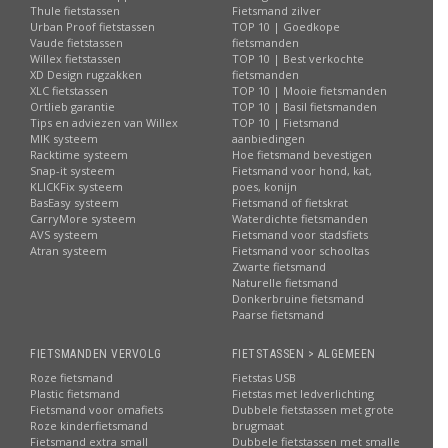
Thule fietstassen
Fietsmand zilver
Urban Proof fietstassen
TOP 10 | Goedkope
Vaude fietstassen
fietsmanden
Willex fietstassen
TOP 10 | Best verkochte
XD Design rugzakken
fietsmanden
XLC fietstassen
TOP 10 | Mooie fietsmanden
Ortlieb garantie
TOP 10 | Basil fietsmanden
Tips en adviezen van Willex
TOP 10 | Fietsmand
MIK systeem
aanbiedingen
Racktime systeem
Hoe fietsmand bevestigen
Snap-it systeem
Fietsmand voor hond, kat,
KLICKFix systeem
poes, konijn
BasEasy systeem
Fietsmand of fietskrat
CarryMore systeem
Waterdichte fietsmanden
AVS systeem
Fietsmand voor stadsfiets
Atran systeem
Fietsmand voor schooltas
Zwarte fietsmand
Naturelle fietsmand
Donkerbruine fietsmand
Paarse fietsmand
FIETSMANDEN VERVOLG
FIETSTASSEN > ALGEMEEN
Roze fietsmand
Fietstas USB
Plastic fietsmand
Fietstas met ledverlichting
Fietsmand voor omafiets
Dubbele fietstassen met grote
Roze kinderfietsmand
brugmaat
Fietsmand extra small
Dubbele fietstassen met smalle