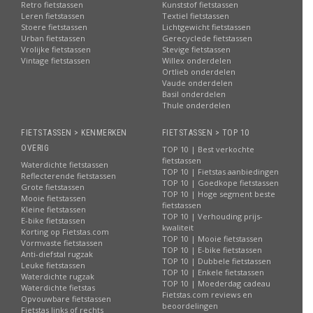
Retro fietstassen
Kunststof fietstassen
Leren fietstassen
Textiel fietstassen
Stoere fietstassen
Lichtgewicht fietstassen
Urban fietstassen
Gerecyclede fietstassen
Vrolijke fietstassen
Stevige fietstassen
Vintage fietstassen
Willex onderdelen
Ortlieb onderdelen
Vaude onderdelen
Basil onderdelen
Thule onderdelen
FIETSTASSEN > KENMERKEN
FIETSTASSEN > TOP 10
OVERIG
TOP 10 | Best verkochte
fietstassen
Waterdichte fietstassen
TOP 10 | Fietstas aanbiedingen
Reflecterende fietstassen
TOP 10 | Goedkope fietstassen
Grote fietstassen
TOP 10 | Hoge segment beste
Mooie fietstassen
fietstassen
Kleine fietstassen
TOP 10 | Verhouding prijs-
E-bike fietstassen
kwaliteit
Korting op Fietstas.com
TOP 10 | Mooie fietstassen
Vormvaste fietstassen
TOP 10 | E-bike fietstassen
Anti-diefstal rugzak
TOP 10 | Dubbele fietstassen
Leuke fietstassen
TOP 10 | Enkele fietstassen
Waterdichte rugzak
TOP 10 | Moederdag cadeau
Waterdichte fietstas
Fietstas.com reviews en
Opvouwbare fietstassen
beoordelingen
Fietstas links of rechts