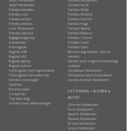
Stuur fietstassen
Uniseks fietstassen
Zadel fietstassen
Fietstas hond
Fietstas handtas
Fietstas Stella
Fietstas voor
Fietstas Amslod
Fietstas achter
Fietstas Gazelle
Fietstas aktetas
Fietstas Koga
Luxe fietstassen
Fietstas Sparta
Fietstas klassiek
Fietstas Batavus
Bagagedragertas
Fietstas Cortina
Krantentas
Fietstas Giant
Fietsrugzak
Fietstas Qwic
Rugzak USB
Moederdag cadeau: tips en
Rugzak LED
ideeën!
Rugzak laptop
Ideeën voor origineel Vaderdag
Rugzak school
cadeau!
Fietsrugzak met rugventilatie
Goedkope fietstassen
Fietsrugzak met waterzak
Fietstassen laten bedrukken
Fietstas voordrager
Goede merken fietstassen
Zadeltas
Bovenbuistas
FIETSTASSEN > KLEUREN &
Cockpit tas
MOTIEF
Top tube bag
Fietstas voor pakkendrager
Zilveren fietstassen
Roze fietstassen
Zwarte fietstassen
Blauwe fietstassen
Bruine fietstassen
Grijze fietstassen