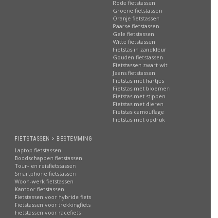
Rode fietstassen
Groene fietstassen
Oranje fietstassen
Paarse fietstassen
Gele fietstassen
Witte fietstassen
Fietstas in zandkleur
Gouden fietstassen
Fietstassen zwart-wit
Jeans fietstassen
Fietstas met hartjes
Fietstas met bloemen
Fietstas met stippen
Fietstas met dieren
Fietstas camouflage
Fietstas met opdruk
FIETSTASSEN > BESTEMMING
Laptop fietstassen
Boodschappen fietstassen
Tour- en reisfietstassen
Smartphone fietstassen
Woon-werk fietstassen
Kantoor fietstassen
Fietstassen voor hybride fiets
Fietstassen voor trekkingfiets
Fietstassen voor racefiets