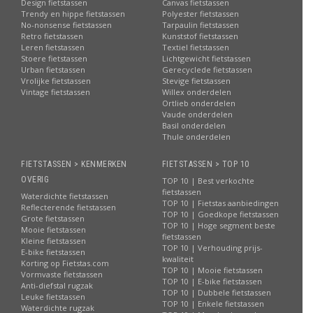
Design fietstassen
Canvas fietstassen
Trendy en hippe fietstassen
Polyester fietstassen
No-nonsense fietstassen
Tarpaulin fietstassen
Retro fietstassen
Kunststof fietstassen
Leren fietstassen
Textiel fietstassen
Stoere fietstassen
Lichtgewicht fietstassen
Urban fietstassen
Gerecyclede fietstassen
Vrolijke fietstassen
Stevige fietstassen
Vintage fietstassen
Willex onderdelen
Ortlieb onderdelen
Vaude onderdelen
Basil onderdelen
Thule onderdelen
FIETSTASSEN > KENMERKEN
FIETSTASSEN > TOP 10
OVERIG
TOP 10 | Best verkochte
fietstassen
Waterdichte fietstassen
TOP 10 | Fietstas aanbiedingen
Reflecterende fietstassen
TOP 10 | Goedkope fietstassen
Grote fietstassen
TOP 10 | Hoge segment beste
Mooie fietstassen
fietstassen
Kleine fietstassen
TOP 10 | Verhouding prijs-
E-bike fietstassen
kwaliteit
Korting op Fietstas.com
TOP 10 | Mooie fietstassen
Vormvaste fietstassen
TOP 10 | E-bike fietstassen
Anti-diefstal rugzak
TOP 10 | Dubbele fietstassen
Leuke fietstassen
TOP 10 | Enkele fietstassen
Waterdichte rugzak