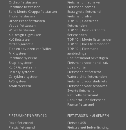
Ortlieb fietstassen
Fietsmand met haken
Racktime fietstassen
Fietsmand dames
Selle Monte Grappa fietstassen
Extra grote fietsmand
Thule fietstassen
Fietsmand zilver
Urban Proof fietstassen
TOP 10 | Goedkope
Vaude fietstassen
fietsmanden
Willex fietstassen
TOP 10 | Best verkochte
XD Design rugzakken
fietsmanden
XLC fietstassen
TOP 10 | Mooie fietsmanden
Ortlieb garantie
TOP 10 | Basil fietsmanden
Tips en adviezen van Willex
TOP 10 | Fietsmand
MIK systeem
aanbiedingen
Racktime systeem
Hoe fietsmand bevestigen
Snap-it systeem
Fietsmand voor hond, kat,
KLICKFix systeem
poes, konijn
BasEasy systeem
Fietsmand of fietskrat
CarryMore systeem
Waterdichte fietsmanden
AVS systeem
Fietsmand voor stadsfiets
Atran systeem
Fietsmand voor schooltas
Zwarte fietsmand
Naturelle fietsmand
Donkerbruine fietsmand
Paarse fietsmand
FIETSMANDEN VERVOLG
FIETSTASSEN > ALGEMEEN
Roze fietsmand
Fietstas USB
Plastic fietsmand
Fietstas met ledverlichting