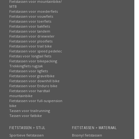
Fietstassen voor mountainbike/
MTB
Fietstassen voor moederfiets
Fietstassen voor vouwfiets
Fietstassen voor toerfiets
Fietstassen voor bakfiets
Fietstassen voor tandem
Fietstassen voor driewieler
Fietstassen voor plooifiets
Fietstassen voor trail bike
Fietstassen voor speed pedelec
Fietstas voor longtail fiets
Fietstassen voor bikepacking
Trekkingfiets rugzak
Fietstassen voor ligfiets
Fietstassen voor gravelbike
Fietstassen voor downhill bike
Fietstassen voor Enduro bike
Fietstassen voor hardtail
mountainbike
Fietstassen voor full-suspension
bike
Tassen voor trailrunning
Tassen voor fatbike
FIETSTASSEN > STIJL
FIETSTASSEN > MATERIAAL
Sportieve fietstassen
Bisonyl fietstassen