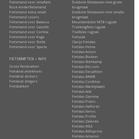
Fietsmand voor omafiets
Dubbele fietstassen met grote
Roze kinderfietsmand
brugmaat
Fietsmand extra small
Dubbele fietstassen met smalle
Fietsmand covers
brugmaat
Fietsmand voor Batavus
Mountainbike/ MTB rugzak
Fietsmand voor Gazelle
Trekkingfiets rugzak
Fietsmand voor Cortina
Trailbike rugzak
Fietsmand voor Koga
Fietszak
Fietsmand voor Stella
Clarijs Fietstas
Fietsmand voor Sparta
Fietstas Hema
Fietstas Action
Fietstas Blokker
FIETSKRATTEN > INFO
Fietstas Wehkamp
Grote fietskratten
Fietstas Bol.com
Fietskrat afdekhoes
Fietstas Decathlon
Fietskrat stickers
Fietstas ANWB
Fietskrat slingers
Fietstas Coolblue
Fietsbakken
Fietstas Marktplaats
Fietstas Aldi
Fietstas Gamma
Fietstas Praxis
Fietstas Halfords
Fietstas Xenos
Fietstas Profile
Fietstas Zalando
Fietstas IKEA
Fietstas AliExpress
Fietstas Amazon