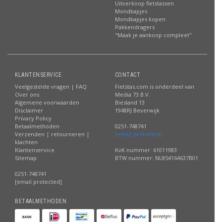
Uitverkoop fietstassen
Mondkapjes
Mondkapjes kopen
Pakkendragers
"Maak je aankoop compleet"
KLANTENSERVICE
CONTACT
Veelgestelde vragen | FAQ
Fietstas.com is onderdeel van
Over ons
Media 73 B.V.
Algemene voorwaarden
Biesland 13
Disclaimer
1948RJ Beverwijk
Privacy Policy
Betaalmethoden
0251-748741
Verzenden | retourneren |
[email protected]
klachten
Klantenservice
KvK nummer: 61011983
Sitemap
BTW nummer: NL854164637B01
0251-748741
[email protected]
BETAALMETHODEN