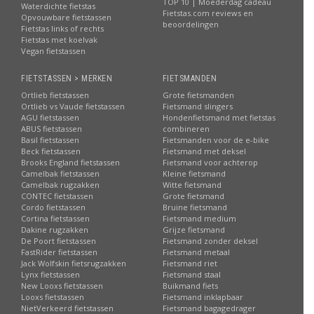
TOP 10 | Moederdag cadeau
Waterdichte fietstas
Fietstas.com reviews en
Opvouwbare fietstassen
beoordelingen
Fietstas links of rechts
Fietstas met koelvak
Vegan fietstassen
FIETSTASSEN > MERKEN
FIETSMANDEN
Ortlieb fietstassen
Grote fietsmanden
Ortlieb vs Vaude fietstassen
Fietsmand slingers
AGU fietstassen
Hondenfietsmand met fietstas
ABUS fietstassen
combineren
Basil fietstassen
Fietsmanden voor de e-bike
Beck fietstassen
Fietsmand met deksel
Brooks England fietstassen
Fietsmand voor achterop
Camelbak fietstassen
Kleine fietsmand
Camelbak rugzakken
Witte fietsmand
CONTEC fietstassen
Grote fietsmand
Cordo fietstassen
Bruine fietsmand
Cortina fietstassen
Fietsmand medium
Dakine rugzakken
Grijze fietsmand
De Poort fietstassen
Fietsmand zonder deksel
FastRider fietstassen
Fietsmand metaal
Jack Wolfskin fietsrugzakken
Fietsmand riet
Lynx fietstassen
Fietsmand staal
New Looxs fietstassen
Buikmand fiets
Looxs fietstassen
Fietsmand inklapbaar
NietVerkeerd fietstassen
Fietsmand bagagedrager