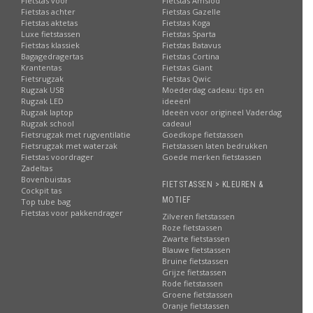
Fietstas voor
Fietstas Amslod
Fietstas achter
Fietstas Gazelle
Fietstas aktetas
Fietstas Koga
Luxe fietstassen
Fietstas Sparta
Fietstas klassiek
Fietstas Batavus
Bagagedragertas
Fietstas Cortina
Krantentas
Fietstas Giant
Fietsrugzak
Fietstas Qwic
Rugzak USB
Moederdag cadeau: tips en
Rugzak LED
ideeën!
Rugzak laptop
Ideeën voor origineel Vaderdag
Rugzak school
cadeau!
Fietsrugzak met rugventilatie
Goedkope fietstassen
Fietsrugzak met waterzak
Fietstassen laten bedrukken
Fietstas voordrager
Goede merken fietstassen
Zadeltas
Bovenbuistas
FIETSTASSEN > KLEUREN &
Cockpit tas
MOTIEF
Top tube bag
Fietstas voor pakkendrager
Zilveren fietstassen
Roze fietstassen
Zwarte fietstassen
Blauwe fietstassen
Bruine fietstassen
Grijze fietstassen
Rode fietstassen
Groene fietstassen
Oranje fietstassen