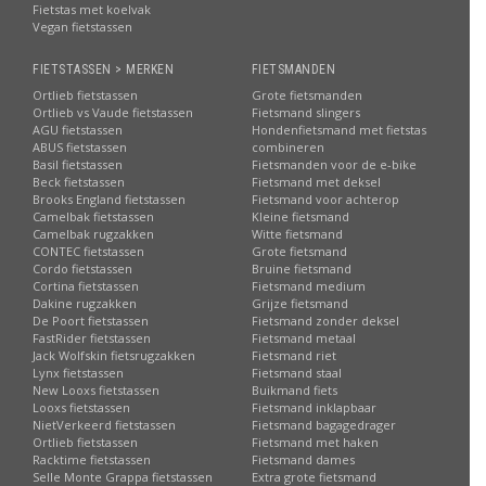
Fietstas met koelvak
Vegan fietstassen
FIETSTASSEN > MERKEN
FIETSMANDEN
Ortlieb fietstassen
Grote fietsmanden
Ortlieb vs Vaude fietstassen
Fietsmand slingers
AGU fietstassen
Hondenfietsmand met fietstas
ABUS fietstassen
combineren
Basil fietstassen
Fietsmanden voor de e-bike
Beck fietstassen
Fietsmand met deksel
Brooks England fietstassen
Fietsmand voor achterop
Camelbak fietstassen
Kleine fietsmand
Camelbak rugzakken
Witte fietsmand
CONTEC fietstassen
Grote fietsmand
Cordo fietstassen
Bruine fietsmand
Cortina fietstassen
Fietsmand medium
Dakine rugzakken
Grijze fietsmand
De Poort fietstassen
Fietsmand zonder deksel
FastRider fietstassen
Fietsmand metaal
Jack Wolfskin fietsrugzakken
Fietsmand riet
Lynx fietstassen
Fietsmand staal
New Looxs fietstassen
Buikmand fiets
Looxs fietstassen
Fietsmand inklapbaar
NietVerkeerd fietstassen
Fietsmand bagagedrager
Ortlieb fietstassen
Fietsmand met haken
Racktime fietstassen
Fietsmand dames
Selle Monte Grappa fietstassen
Extra grote fietsmand