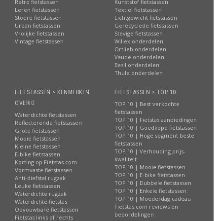
Retro fietstassen
Kunststof fietstassen
Leren fietstassen
Textiel fietstassen
Stoere fietstassen
Lichtgewicht fietstassen
Urban fietstassen
Gerecyclede fietstassen
Vrolijke fietstassen
Stevige fietstassen
Vintage fietstassen
Willex onderdelen
Ortlieb onderdelen
Vaude onderdelen
Basil onderdelen
Thule onderdelen
FIETSTASSEN > KENMERKEN
FIETSTASSEN > TOP 10
OVERIG
TOP 10 | Best verkochte
fietstassen
Waterdichte fietstassen
TOP 10 | Fietstas aanbiedingen
Reflecterende fietstassen
TOP 10 | Goedkope fietstassen
Grote fietstassen
TOP 10 | Hoge segment beste
Mooie fietstassen
fietstassen
Kleine fietstassen
TOP 10 | Verhouding prijs-
E-bike fietstassen
kwaliteit
Korting op Fietstas.com
TOP 10 | Mooie fietstassen
Vormvaste fietstassen
TOP 10 | E-bike fietstassen
Anti-diefstal rugzak
TOP 10 | Dubbele fietstassen
Leuke fietstassen
TOP 10 | Enkele fietstassen
Waterdichte rugzak
TOP 10 | Moederdag cadeau
Waterdichte fietstas
Fietstas.com reviews en
Opvouwbare fietstassen
beoordelingen
Fietstas links of rechts