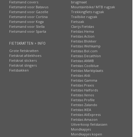
Fietsmand covers
brugmaat
Fietsmand voor Batavus
Mountainbike/ MTB rugzak
Fietsmand voor Gazelle
Trekkingfiets rugzak
Fietsmand voor Cortina
Trailbike rugzak
Fietsmand voor Koga
Fietszak
Fietsmand voor Stella
Clarijs Fietstas
Fietsmand voor Sparta
Fietstas Hema
Fietstas Action
Fietstas Blokker
FIETSKRATTEN > INFO
Fietstas Wehkamp
Grote fietskratten
Fietstas Bol.com
Fietskrat afdekhoes
Fietstas Decathlon
Fietskrat stickers
Fietstas ANWB
Fietskrat slingers
Fietstas Coolblue
Fietsbakken
Fietstas Marktplaats
Fietstas Aldi
Fietstas Gamma
Fietstas Praxis
Fietstas Halfords
Fietstas Xenos
Fietstas Profile
Fietstas Zalando
Fietstas IKEA
Fietstas AliExpress
Fietstas Amazon
Uitverkoop fietstassen
Mondkapjes
Mondkapjes kopen