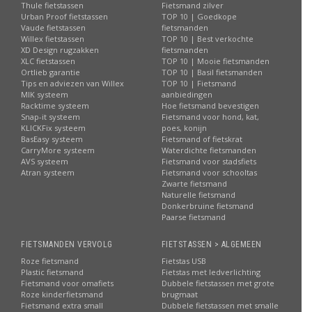
Thule fietstassen
Fietsmand zilver
Urban Proof fietstassen
TOP 10 | Goedkope
Vaude fietstassen
fietsmanden
Willex fietstassen
TOP 10 | Best verkochte
XD Design rugzakken
fietsmanden
XLC fietstassen
TOP 10 | Mooie fietsmanden
Ortlieb garantie
TOP 10 | Basil fietsmanden
Tips en adviezen van Willex
TOP 10 | Fietsmand
MIK systeem
aanbiedingen
Racktime systeem
Hoe fietsmand bevestigen
Snap-it systeem
Fietsmand voor hond, kat,
KLICKFix systeem
poes, konijn
BasEasy systeem
Fietsmand of fietskrat
CarryMore systeem
Waterdichte fietsmanden
AVS systeem
Fietsmand voor stadsfiets
Atran systeem
Fietsmand voor schooltas
Zwarte fietsmand
Naturelle fietsmand
Donkerbruine fietsmand
Paarse fietsmand
FIETSMANDEN VERVOLG
FIETSTASSEN > ALGEMEEN
Roze fietsmand
Fietstas USB
Plastic fietsmand
Fietstas met ledverlichting
Fietsmand voor omafiets
Dubbele fietstassen met grote
Roze kinderfietsmand
brugmaat
Fietsmand extra small
Dubbele fietstassen met smalle