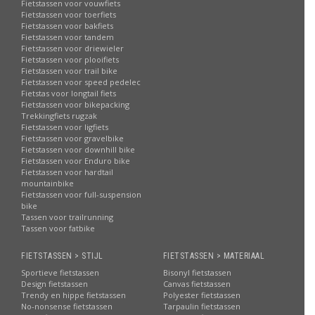
Fietstassen voor vouwfiets
Fietstassen voor toerfiets
Fietstassen voor bakfiets
Fietstassen voor tandem
Fietstassen voor driewieler
Fietstassen voor plooifiets
Fietstassen voor trail bike
Fietstassen voor speed pedelec
Fietstas voor longtail fiets
Fietstassen voor bikepacking
Trekkingfiets rugzak
Fietstassen voor ligfiets
Fietstassen voor gravelbike
Fietstassen voor downhill bike
Fietstassen voor Enduro bike
Fietstassen voor hardtail
mountainbike
Fietstassen voor full-suspension
bike
Tassen voor trailrunning
Tassen voor fatbike
FIETSTASSEN > STIJL
FIETSTASSEN > MATERIAAL
Sportieve fietstassen
Bisonyl fietstassen
Design fietstassen
Canvas fietstassen
Trendy en hippe fietstassen
Polyester fietstassen
No-nonsense fietstassen
Tarpaulin fietstassen