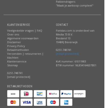
Pakkendragers
"Maak je aankoop compleet"
KLANTENSERVICE
CONTACT
Veelgestelde vragen | FAQ
Fietstas.com is onderdeel van
Over ons
Media 73 B.V.
Algemene voorwaarden
Biesland 13
Disclaimer
1948RJ Beverwijk
Privacy Policy
Betaalmethoden
0251-748741
Verzenden | retourneren |
[email protected]
klachten
Klantenservice
KvK nummer: 61011983
Sitemap
BTW nummer: NL854164637B01
0251-748741
[email protected]
BETAALMETHODEN