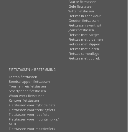
Paarse fietstassen
Gele fietstassen
Witte fietstassen
Fietstas in zandkleur
Gouden fietstassen
Fietstassen zwart-wit
Jeans fietstassen
Fietstas met hartjes
Fietstas met bloemen
Fietstas met stippen
Fietstas met dieren
Fietstas camouflage
Fietstas met opdruk
FIETSTASSEN > BESTEMMING
Laptop fietstassen
Boodschappen fietstassen
Tour- en reisfietstassen
Smartphone fietstassen
Woon-werk fietstassen
Kantoor fietstassen
Fietstassen voor hybride fiets
Fietstassen voor trekkingfiets
Fietstassen voor racefiets
Fietstassen voor mountainbike/
MTB
Fietstassen voor moederfiets