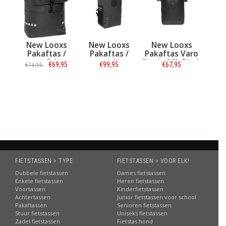
New Looxs
New Looxs
New Looxs
Pakaftas /
Pakaftas /
Pakaftas Varo
rugtas Odense
rugzak Varo
Single 20L Black
€69,95
€99,95
€67,95
€74,95
Backpack 18L
Backpack 22L
Black
Grey
Informatie
Informatie
Informatie
FIETSTASSEN > TYPE
FIETSTASSEN > VOOR ELK!
Dubbele fietstassen
Dames fietstassen
Enkele fietstassen
Heren fietstassen
Voortassen
Kinderfietstassen
Achtertassen
Junior fietstassen voor school
Pakaftassen
Senioren fietstassen
Stuur fietstassen
Uniseks fietstassen
Zadel fietstassen
Fietstas hond