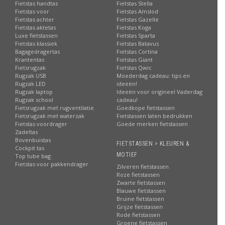
Fietstas handtas
Fietstas Stella
Fietstas voor
Fietstas Amslod
Fietstas achter
Fietstas Gazelle
Fietstas aktetas
Fietstas Koga
Luxe fietstassen
Fietstas Sparta
Fietstas klassiek
Fietstas Batavus
Bagagedragertas
Fietstas Cortina
Krantentas
Fietstas Giant
Fietsrugzak
Fietstas Qwic
Rugzak USB
Moederdag cadeau: tips en
Rugzak LED
ideeën!
Rugzak laptop
Ideeën voor origineel Vaderdag
Rugzak school
cadeau!
Fietsrugzak met rugventilatie
Goedkope fietstassen
Fietsrugzak met waterzak
Fietstassen laten bedrukken
Fietstas voordrager
Goede merken fietstassen
Zadeltas
Bovenbuistas
FIETSTASSEN > KLEUREN &
Cockpit tas
MOTIEF
Top tube bag
Fietstas voor pakkendrager
Zilveren fietstassen
Roze fietstassen
Zwarte fietstassen
Blauwe fietstassen
Bruine fietstassen
Grijze fietstassen
Rode fietstassen
Groene fietstassen