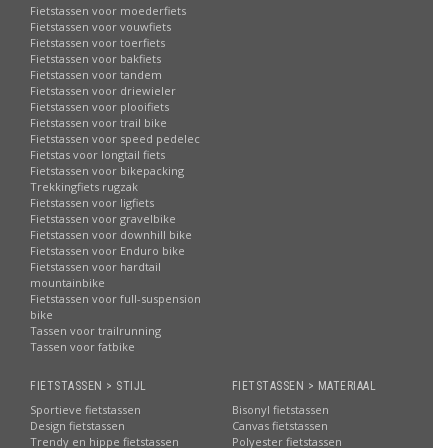
Fietstassen voor moederfiets
Fietstassen voor vouwfiets
Fietstassen voor toerfiets
Fietstassen voor bakfiets
Fietstassen voor tandem
Fietstassen voor driewieler
Fietstassen voor plooifiets
Fietstassen voor trail bike
Fietstassen voor speed pedelec
Fietstas voor longtail fiets
Fietstassen voor bikepacking
Trekkingfiets rugzak
Fietstassen voor ligfiets
Fietstassen voor gravelbike
Fietstassen voor downhill bike
Fietstassen voor Enduro bike
Fietstassen voor hardtail
mountainbike
Fietstassen voor full-suspension
bike
Tassen voor trailrunning
Tassen voor fatbike
FIETSTASSEN > STIJL
FIETSTASSEN > MATERIAAL
Sportieve fietstassen
Bisonyl fietstassen
Design fietstassen
Canvas fietstassen
Trendy en hippe fietstassen
Polyester fietstassen