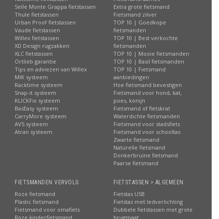
Selle Monte Grappa fietstassen
Extra grote fietsmand
Thule fietstassen
Fietsmand zilver
Urban Proof fietstassen
TOP 10 | Goedkope
Vaude fietstassen
fietsmanden
Willex fietstassen
TOP 10 | Best verkochte
XD Design rugzakken
fietsmanden
XLC fietstassen
TOP 10 | Mooie fietsmanden
Ortlieb garantie
TOP 10 | Basil fietsmanden
Tips en adviezen van Willex
TOP 10 | Fietsmand
MIK systeem
aanbiedingen
Racktime systeem
Hoe fietsmand bevestigen
Snap-it systeem
Fietsmand voor hond, kat,
KLICKFix systeem
poes, konijn
BasEasy systeem
Fietsmand of fietskrat
CarryMore systeem
Waterdichte fietsmanden
AVS systeem
Fietsmand voor stadsfiets
Atran systeem
Fietsmand voor schooltas
Zwarte fietsmand
Naturelle fietsmand
Donkerbruine fietsmand
Paarse fietsmand
FIETSMANDEN VERVOLG
FIETSTASSEN > ALGEMEEN
Roze fietsmand
Fietstas USB
Plastic fietsmand
Fietstas met ledverlichting
Fietsmand voor omafiets
Dubbele fietstassen met grote
Roze kinderfietsmand
brugmaat