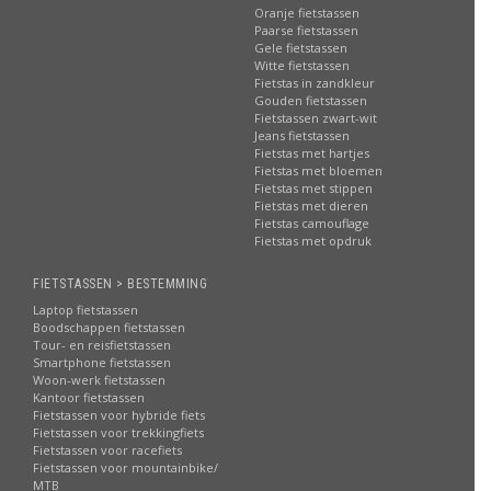
Oranje fietstassen
Paarse fietstassen
Gele fietstassen
Witte fietstassen
Fietstas in zandkleur
Gouden fietstassen
Fietstassen zwart-wit
Jeans fietstassen
Fietstas met hartjes
Fietstas met bloemen
Fietstas met stippen
Fietstas met dieren
Fietstas camouflage
Fietstas met opdruk
FIETSTASSEN > BESTEMMING
Laptop fietstassen
Boodschappen fietstassen
Tour- en reisfietstassen
Smartphone fietstassen
Woon-werk fietstassen
Kantoor fietstassen
Fietstassen voor hybride fiets
Fietstassen voor trekkingfiets
Fietstassen voor racefiets
Fietstassen voor mountainbike/
MTB