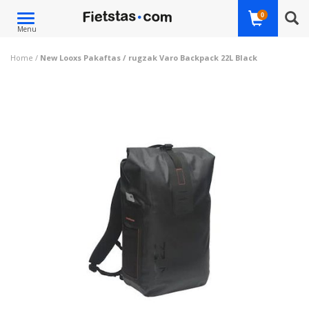
Toggle
0
Menu
navigation
Home
/
New Looxs Pakaftas / rugzak Varo Backpack 22L Black