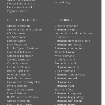
beoordelingen
Fietstas links of rechts
Fietstas met koelvak
Vegan fietstassen
FIETSTASSEN > MERKEN
FIETSMANDEN
Ortlieb fietstassen
Grote fietsmanden
Ortlieb vs Vaude fietstassen
Fietsmand slingers
AGU fietstassen
Hondenfietsmand met fietstas
ABUS fietstassen
combineren
Basil fietstassen
Fietsmanden voor de e-bike
Beck fietstassen
Fietsmand met deksel
Brooks England fietstassen
Fietsmand voor achterop
Camelbak fietstassen
Kleine fietsmand
Camelbak rugzakken
Witte fietsmand
CONTEC fietstassen
Grote fietsmand
Cordo fietstassen
Bruine fietsmand
Cortina fietstassen
Fietsmand medium
Dakine rugzakken
Grijze fietsmand
De Poort fietstassen
Fietsmand zonder deksel
FastRider fietstassen
Fietsmand metaal
Jack Wolfskin fietsrugzakken
Fietsmand riet
Lynx fietstassen
Fietsmand staal
New Looxs fietstassen
Buikmand fiets
Looxs fietstassen
Fietsmand inklapbaar
NietVerkeerd fietstassen
Fietsmand bagagedrager
Ortlieb fietstassen
Fietsmand met haken
Racktime fietstassen
Fietsmand dames