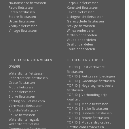
No-nonsense fietstassen
Tarpaulin fietstassen
Retro fietstassen
Kunststof fietstassen
Leren fietstassen
Textiel fietstassen
Stoere fietstassen
Lichtgewicht fietstassen
Urban fietstassen
Gerecyclede fietstassen
Vrolijke fietstassen
Stevige fietstassen
Vintage fietstassen
Willex onderdelen
Ortlieb onderdelen
Vaude onderdelen
Basil onderdelen
Thule onderdelen
FIETSTASSEN > KENMERKEN
FIETSTASSEN > TOP 10
OVERIG
TOP 10 | Best verkochte
fietstassen
Waterdichte fietstassen
TOP 10 | Fietstas aanbiedingen
Reflecterende fietstassen
TOP 10 | Goedkope fietstassen
Grote fietstassen
TOP 10 | Hoge segment beste
Mooie fietstassen
fietstassen
Kleine fietstassen
TOP 10 | Verhouding prijs-
E-bike fietstassen
kwaliteit
Korting op Fietstas.com
TOP 10 | Mooie fietstassen
Vormvaste fietstassen
TOP 10 | E-bike fietstassen
Anti-diefstal rugzak
TOP 10 | Dubbele fietstassen
Leuke fietstassen
TOP 10 | Enkele fietstassen
Waterdichte rugzak
TOP 10 | Moederdag cadeau
Waterdichte fietstas
Fietstas.com reviews en
Opvouwbare fietstassen