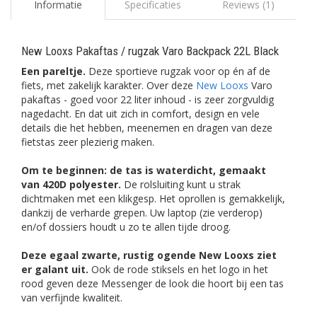
Informatie
Specificaties
Reviews (1)
New Looxs Pakaftas / rugzak Varo Backpack 22L Black
Een pareltje.
Deze sportieve rugzak voor op én af de
fiets, met zakelijk karakter. Over deze
New Looxs
Varo
pakaftas - goed voor 22 liter inhoud - is zeer zorgvuldig
nagedacht. En dat uit zich in comfort, design en vele
details die het hebben, meenemen en dragen van deze
fietstas zeer plezierig maken.
Om te beginnen: de tas is waterdicht, gemaakt
van 420D polyester.
De rolsluiting kunt u strak
dichtmaken met een klikgesp. Het oprollen is gemakkelijk,
dankzij de verharde grepen. Uw laptop (zie verderop)
en/of dossiers houdt u zo te allen tijde droog.
Deze egaal zwarte, rustig ogende New Looxs ziet
er galant uit.
Ook de rode stiksels en het logo in het
rood geven deze Messenger de look die hoort bij een tas
van verfijnde kwaliteit.