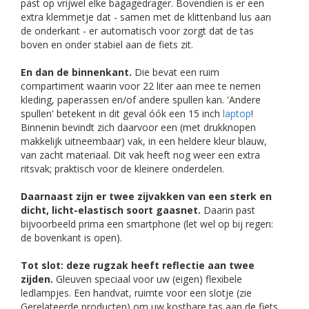
past op vrijwel elke bagagedrager. Bovendien is er een
extra klemmetje dat - samen met de klittenband lus aan
de onderkant - er automatisch voor zorgt dat de tas
boven en onder stabiel aan de fiets zit.
En dan de binnenkant.
Die bevat een ruim
compartiment waarin voor 22 liter aan mee te nemen
kleding, paperassen en/of andere spullen kan. 'Andere
spullen' betekent in dit geval óók een 15 inch
laptop
!
Binnenin bevindt zich daarvoor een (met drukknopen
makkelijk uitneembaar) vak, in een heldere kleur blauw,
van zacht materiaal. Dit vak heeft nog weer een extra
ritsvak; praktisch voor de kleinere onderdelen.
Daarnaast zijn er twee zijvakken van een sterk en
dicht, licht-elastisch soort gaasnet.
Daarin past
bijvoorbeeld prima een smartphone (let wel op bij regen:
de bovenkant is open).
Tot slot: deze rugzak heeft reflectie aan twee
zijden.
Gleuven speciaal voor uw (eigen) flexibele
ledlampjes. Een handvat, ruimte voor een slotje (zie
Gerelateerde producten) om uw kostbare tas aan de fiets