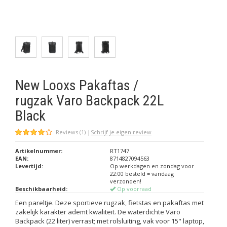
New Looxs Pakaftas /
rugzak Varo Backpack 22L
Black
Reviews (1)
|
Schrijf je eigen review
Artikelnummer:
RT1747
EAN:
8714827094563
Levertijd:
Op werkdagen en zondag voor
22:00 besteld = vandaag
verzonden!
Beschikbaarheid:
Op voorraad
Een pareltje. Deze sportieve rugzak, fietstas en pakaftas met
zakelijk karakter ademt kwaliteit. De waterdichte Varo
Backpack (22 liter) verrast; met rolsluiting, vak voor 15" laptop,