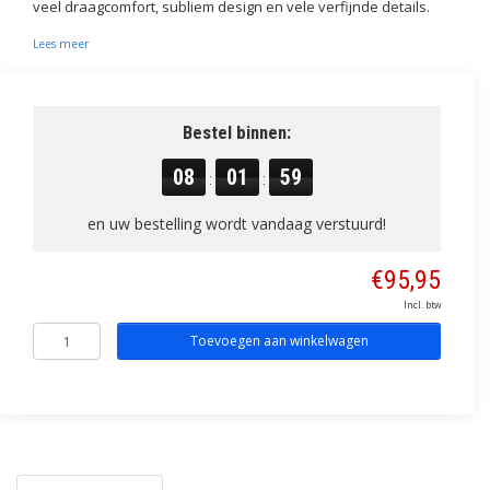
veel draagcomfort, subliem design en vele verfijnde details.
Lees meer
Bestel binnen:
08
01
59
:
:
en uw bestelling wordt vandaag verstuurd!
€95,95
Incl. btw
Toevoegen aan winkelwagen