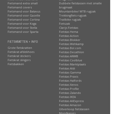
Fietsmand extra small
Dubbele fietstassen met smalle
Fietsmand covers
brugmaat
Fietsmand voor Batavus
Mountainbike/ MTB rugzak
Fietsmand voor Gazelle
Trekkingfiets rugzak
Fietsmand voor Cortina
Trailbike rugzak
Fietsmand voor Koga
Fietszak
Fietsmand voor Stella
Clarijs Fietstas
Fietsmand voor Sparta
Fietstas Hema
Fietstas Action
Fietstas Blokker
FIETSKRATTEN > INFO
Fietstas Wehkamp
Grote fietskratten
Fietstas Bol.com
Fietskrat afdekhoes
Fietstas Decathlon
Fietskrat stickers
Fietstas ANWB
Fietskrat slingers
Fietstas Coolblue
Fietsbakken
Fietstas Marktplaats
Fietstas Aldi
Fietstas Gamma
Fietstas Praxis
Fietstas Halfords
Fietstas Xenos
Fietstas Profile
Fietstas Zalando
Fietstas IKEA
Fietstas AliExpress
Fietstas Amazon
Uitverkoop fietstassen
Mondkapjes