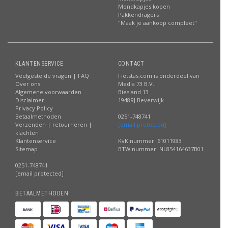
Mondkapjes kopen
Pakkendragers
"Maak je aankoop compleet"
KLANTENSERVICE
CONTACT
Veelgestelde vragen | FAQ
Fietstas.com is onderdeel van
Over ons
Media 73 B.V.
Algemene voorwaarden
Biesland 13
Disclaimer
1948RJ Beverwijk
Privacy Policy
Betaalmethoden
0251-748741
Verzenden | retourneren |
[email protected]
klachten
Klantenservice
KvK nummer: 61011983
Sitemap
BTW nummer: NL854164637B01
0251-748741
[email protected]
BETAALMETHODEN