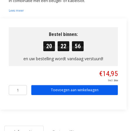
in combinatie met een beugel- of kabelslot.
Lees meer
Bestel binnen:
20
22
55
:
:
en uw bestelling wordt vandaag verstuurd!
€14,95
Incl. btw
Toevoegen aan winkelwagen