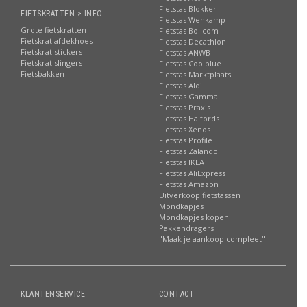
Fietstas Blokker
FIETSKRATTEN > INFO
Fietstas Wehkamp
Grote fietskratten
Fietstas Bol.com
Fietskrat afdekhoes
Fietstas Decathlon
Fietskrat stickers
Fietstas ANWB
Fietskrat slingers
Fietstas Coolblue
Fietsbakken
Fietstas Marktplaats
Fietstas Aldi
Fietstas Gamma
Fietstas Praxis
Fietstas Halfords
Fietstas Xenos
Fietstas Profile
Fietstas Zalando
Fietstas IKEA
Fietstas AliExpress
Fietstas Amazon
Uitverkoop fietstassen
Mondkapjes
Mondkapjes kopen
Pakkendragers
"Maak je aankoop compleet"
KLANTENSERVICE
CONTACT