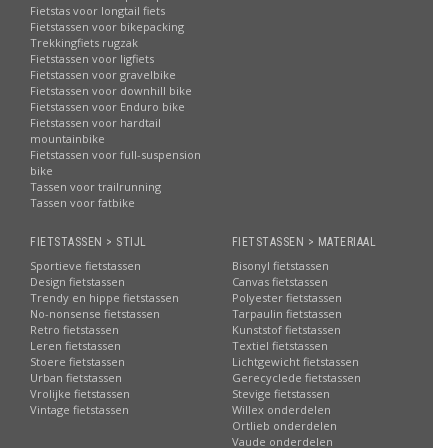
Fietstas voor longtail fiets
Fietstassen voor bikepacking
Trekkingfiets rugzak
Fietstassen voor ligfiets
Fietstassen voor gravelbike
Fietstassen voor downhill bike
Fietstassen voor Enduro bike
Fietstassen voor hardtail
mountainbike
Fietstassen voor full-suspension
bike
Tassen voor trailrunning
Tassen voor fatbike
FIETSTASSEN > STIJL
FIETSTASSEN > MATERIAAL
Sportieve fietstassen
Bisonyl fietstassen
Design fietstassen
Canvas fietstassen
Trendy en hippe fietstassen
Polyester fietstassen
No-nonsense fietstassen
Tarpaulin fietstassen
Retro fietstassen
Kunststof fietstassen
Leren fietstassen
Textiel fietstassen
Stoere fietstassen
Lichtgewicht fietstassen
Urban fietstassen
Gerecyclede fietstassen
Vrolijke fietstassen
Stevige fietstassen
Vintage fietstassen
Willex onderdelen
Ortlieb onderdelen
Vaude onderdelen