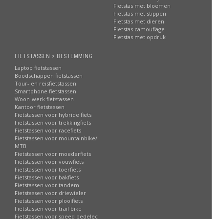
Fietstas met bloemen
Fietstas met stippen
Fietstas met dieren
Fietstas camouflage
Fietstas met opdruk
FIETSTASSEN > BESTEMMING
Laptop fietstassen
Boodschappen fietstassen
Tour- en reisfietstassen
Smartphone fietstassen
Woon-werk fietstassen
Kantoor fietstassen
Fietstassen voor hybride fiets
Fietstassen voor trekkingfiets
Fietstassen voor racefiets
Fietstassen voor mountainbike/
MTB
Fietstassen voor moederfiets
Fietstassen voor vouwfiets
Fietstassen voor toerfiets
Fietstassen voor bakfiets
Fietstassen voor tandem
Fietstassen voor driewieler
Fietstassen voor plooifiets
Fietstassen voor trail bike
Fietstassen voor speed pedelec