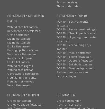
Basil onderdelen
Thule onderdelen
FIETSTASSEN > KENMERKEN
FIETSTASSEN > TOP 10
OVERIG
TOP 10 | Best verkochte
fietstassen
Waterdichte fietstassen
TOP 10 | Fietstas aanbiedingen
Reflecterende fietstassen
TOP 10 | Goedkope fietstassen
Grote fietstassen
TOP 10 | Hoge segment beste
Mooie fietstassen
fietstassen
Kleine fietstassen
TOP 10 | Verhouding prijs-
E-bike fietstassen
kwaliteit
Korting op Fietstas.com
TOP 10 | Mooie fietstassen
Vormvaste fietstassen
TOP 10 | E-bike fietstassen
Anti-diefstal rugzak
TOP 10 | Dubbele fietstassen
Leuke fietstassen
TOP 10 | Enkele fietstassen
Waterdichte rugzak
TOP 10 | Moederdag cadeau
Waterdichte fietstas
Fietstas.com reviews en
Opvouwbare fietstassen
beoordelingen
Fietstas links of rechts
Fietstas met koelvak
Vegan fietstassen
FIETSTASSEN > MERKEN
FIETSMANDEN
Ortlieb fietstassen
Grote fietsmanden
Ortlieb vs Vaude fietstassen
Fietsmand slingers
AGU fietstassen
Hondenfietsmand met fietstas