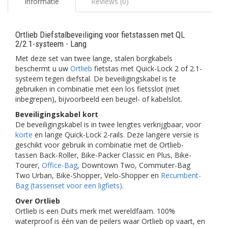
Informatie
Reviews (0)
Ortlieb Diefstalbeveiliging voor fietstassen met QL
2/2.1-systeem - Lang
Met deze set van twee lange, stalen borgkabels
beschermt u uw
Ortlieb
fietstas met Quick-Lock 2 of 2.1-
systeem tegen diefstal. De beveiligingskabel is te
gebruiken in combinatie met een los fietsslot (niet
inbegrepen), bijvoorbeeld een beugel- of kabelslot.
Beveiligingskabel kort
De beveiligingskabel is in twee lengtes verkrijgbaar, voor
korte
en lange Quick-Lock 2-rails. Deze langere versie is
geschikt voor gebruik in combinatie met de Ortlieb-
tassen Back-Roller, Bike-Packer Classic en Plus, Bike-
Tourer,
Office-Bag
, Downtown Two, Commuter-Bag
Two Urban, Bike-Shopper, Velo-Shopper en
Recumbent-
Bag (tassenset voor een ligfiets)
.
Over Ortlieb
Ortlieb is een Duits merk met wereldfaam. 100%
waterproof is één van de peilers waar Ortlieb op vaart, en