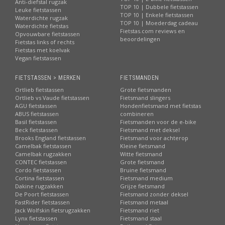
Anti-diefstal rugzak
TOP 10 | Dubbele fietstassen
Leuke fietstassen
TOP 10 | Enkele fietstassen
Waterdichte rugzak
TOP 10 | Moederdag cadeau
Waterdichte fietstas
Fietstas.com reviews en
Opvouwbare fietstassen
beoordelingen
Fietstas links of rechts
Fietstas met koelvak
Vegan fietstassen
FIETSTASSEN > MERKEN
FIETSMANDEN
Ortlieb fietstassen
Grote fietsmanden
Ortlieb vs Vaude fietstassen
Fietsmand slingers
AGU fietstassen
Hondenfietsmand met fietstas
ABUS fietstassen
combineren
Basil fietstassen
Fietsmanden voor de e-bike
Beck fietstassen
Fietsmand met deksel
Brooks England fietstassen
Fietsmand voor achterop
Camelbak fietstassen
Kleine fietsmand
Camelbak rugzakken
Witte fietsmand
CONTEC fietstassen
Grote fietsmand
Cordo fietstassen
Bruine fietsmand
Cortina fietstassen
Fietsmand medium
Dakine rugzakken
Grijze fietsmand
De Poort fietstassen
Fietsmand zonder deksel
FastRider fietstassen
Fietsmand metaal
Jack Wolfskin fietsrugzakken
Fietsmand riet
Lynx fietstassen
Fietsmand staal