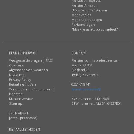
Fietstas AliExpress
Fietstas Amazon
Uitverkoop fietstassen
Mondkapjes
Mondkapjes kopen
Pakkendragers
"Maak je aankoop compleet"
KLANTENSERVICE
CONTACT
Veelgestelde vragen | FAQ
Fietstas.com is onderdeel van
Over ons
Media 73 B.V.
Algemene voorwaarden
Biesland 13
Disclaimer
1948RJ Beverwijk
Privacy Policy
Betaalmethoden
0251-748741
Verzenden | retourneren |
[email protected]
klachten
Klantenservice
KvK nummer: 61011983
Sitemap
BTW nummer: NL854164637B01
0251-748741
[email protected]
BETAALMETHODEN