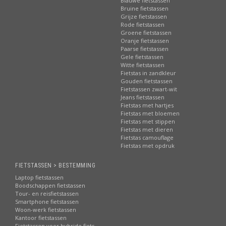
Blauwe fietstassen
Bruine fietstassen
Grijze fietstassen
Rode fietstassen
Groene fietstassen
Oranje fietstassen
Paarse fietstassen
Gele fietstassen
Witte fietstassen
Fietstas in zandkleur
Gouden fietstassen
Fietstassen zwart-wit
Jeans fietstassen
Fietstas met hartjes
Fietstas met bloemen
Fietstas met stippen
Fietstas met dieren
Fietstas camouflage
Fietstas met opdruk
FIETSTASSEN > BESTEMMING
Laptop fietstassen
Boodschappen fietstassen
Tour- en reisfietstassen
Smartphone fietstassen
Woon-werk fietstassen
Kantoor fietstassen
Fietstassen voor hybride fiets