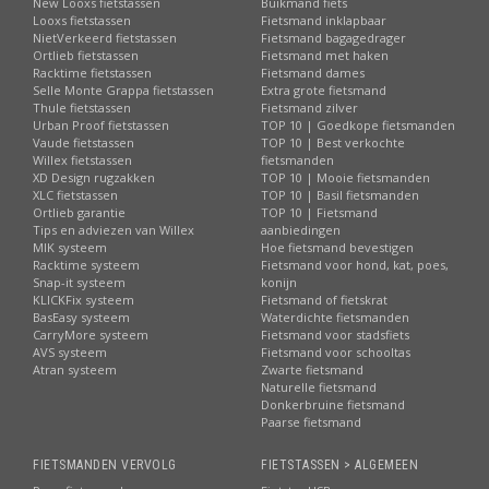
New Looxs fietstassen
Buikmand fiets
Looxs fietstassen
Fietsmand inklapbaar
NietVerkeerd fietstassen
Fietsmand bagagedrager
Ortlieb fietstassen
Fietsmand met haken
Racktime fietstassen
Fietsmand dames
Selle Monte Grappa fietstassen
Extra grote fietsmand
Thule fietstassen
Fietsmand zilver
Urban Proof fietstassen
TOP 10 | Goedkope fietsmanden
Vaude fietstassen
TOP 10 | Best verkochte
Willex fietstassen
fietsmanden
XD Design rugzakken
TOP 10 | Mooie fietsmanden
XLC fietstassen
TOP 10 | Basil fietsmanden
Ortlieb garantie
TOP 10 | Fietsmand
Tips en adviezen van Willex
aanbiedingen
MIK systeem
Hoe fietsmand bevestigen
Racktime systeem
Fietsmand voor hond, kat, poes,
Snap-it systeem
konijn
KLICKFix systeem
Fietsmand of fietskrat
BasEasy systeem
Waterdichte fietsmanden
CarryMore systeem
Fietsmand voor stadsfiets
AVS systeem
Fietsmand voor schooltas
Atran systeem
Zwarte fietsmand
Naturelle fietsmand
Donkerbruine fietsmand
Paarse fietsmand
FIETSMANDEN VERVOLG
FIETSTASSEN > ALGEMEEN