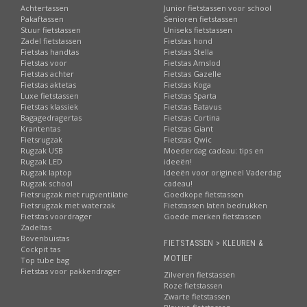
Achtertassen
Junior fietstassen voor school
Pakaftassen
Senioren fietstassen
Stuur fietstassen
Uniseks fietstassen
Zadel fietstassen
Fietstas hond
Fietstas handtas
Fietstas Stella
Fietstas voor
Fietstas Amslod
Fietstas achter
Fietstas Gazelle
Fietstas aktetas
Fietstas Koga
Luxe fietstassen
Fietstas Sparta
Fietstas klassiek
Fietstas Batavus
Bagagedragertas
Fietstas Cortina
Krantentas
Fietstas Giant
Fietsrugzak
Fietstas Qwic
Rugzak USB
Moederdag cadeau: tips en
Rugzak LED
ideeën!
Rugzak laptop
Ideeën voor origineel Vaderdag
Rugzak school
cadeau!
Fietsrugzak met rugventilatie
Goedkope fietstassen
Fietsrugzak met waterzak
Fietstassen laten bedrukken
Fietstas voordrager
Goede merken fietstassen
Zadeltas
Bovenbuistas
FIETSTASSEN > KLEUREN &
Cockpit tas
MOTIEF
Top tube bag
Fietstas voor pakkendrager
Zilveren fietstassen
Roze fietstassen
Zwarte fietstassen