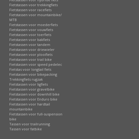
Fietstassen voor trekkingfiets
Fietstassen voor racefiets
Fietstassen voor mountainbike/
MTB
Fietstassen voor moederfiets
Fietstassen voor vouwfiets
Fietstassen voor toerfiets
Fietstassen voor bakfiets
Fietstassen voor tandem
Fietstassen voor driewieler
Fietstassen voor plooifiets
Fietstassen voor trail bike
Fietstassen voor speed pedelec
Fietstas voor longtail fiets
Fietstassen voor bikepacking
Trekkingfiets rugzak
Fietstassen voor ligfiets
Fietstassen voor gravelbike
Fietstassen voor downhill bike
Fietstassen voor Enduro bike
Fietstassen voor hardtail
mountainbike
Fietstassen voor full-suspension
bike
Tassen voor trailrunning
Tassen voor fatbike