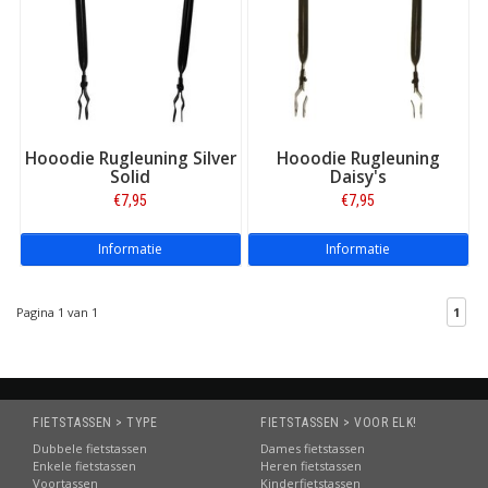
Hooodie Rugleuning Silver
Hooodie Rugleuning
Solid
Daisy's
€7,95
€7,95
Informatie
Informatie
Pagina 1 van 1
1
FIETSTASSEN > TYPE
FIETSTASSEN > VOOR ELK!
Dubbele fietstassen
Dames fietstassen
Enkele fietstassen
Heren fietstassen
Voortassen
Kinderfietstassen