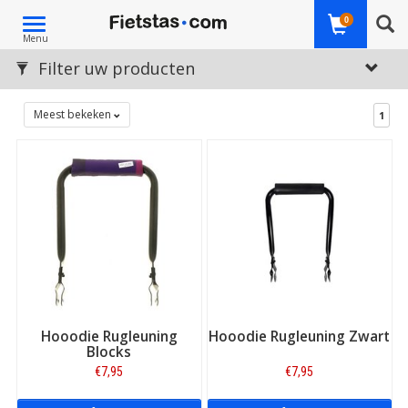
Toggle
0
Menu
navigation
Filter uw producten
Meest bekeken
1
Hooodie Rugleuning
Hooodie Rugleuning Zwart
Blocks
€7,95
€7,95