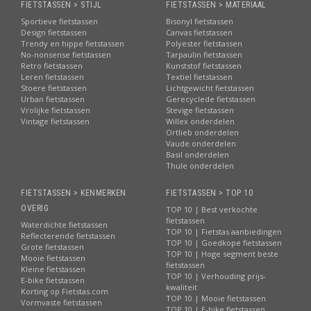
FIETSTASSEN > STIJL
FIETSTASSEN > MATERIAAL
Sportieve fietstassen
Bisonyl fietstassen
Design fietstassen
Canvas fietstassen
Trendy en hippe fietstassen
Polyester fietstassen
No-nonsense fietstassen
Tarpaulin fietstassen
Retro fietstassen
Kunststof fietstassen
Leren fietstassen
Textiel fietstassen
Stoere fietstassen
Lichtgewicht fietstassen
Urban fietstassen
Gerecyclede fietstassen
Vrolijke fietstassen
Stevige fietstassen
Vintage fietstassen
Willex onderdelen
Ortlieb onderdelen
Vaude onderdelen
Basil onderdelen
Thule onderdelen
FIETSTASSEN > KENMERKEN
FIETSTASSEN > TOP 10
OVERIG
TOP 10 | Best verkochte
fietstassen
Waterdichte fietstassen
TOP 10 | Fietstas aanbiedingen
Reflecterende fietstassen
TOP 10 | Goedkope fietstassen
Grote fietstassen
TOP 10 | Hoge segment beste
Mooie fietstassen
fietstassen
Kleine fietstassen
TOP 10 | Verhouding prijs-
E-bike fietstassen
kwaliteit
Korting op Fietstas.com
TOP 10 | Mooie fietstassen
Vormvaste fietstassen
TOP 10 | E-bike fietstassen