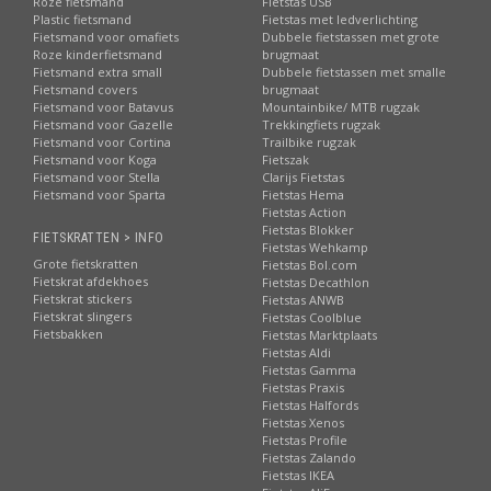
Roze fietsmand
Fietstas USB
Plastic fietsmand
Fietstas met ledverlichting
Fietsmand voor omafiets
Dubbele fietstassen met grote
Roze kinderfietsmand
brugmaat
Fietsmand extra small
Dubbele fietstassen met smalle
Fietsmand covers
brugmaat
Fietsmand voor Batavus
Mountainbike/ MTB rugzak
Fietsmand voor Gazelle
Trekkingfiets rugzak
Fietsmand voor Cortina
Trailbike rugzak
Fietsmand voor Koga
Fietszak
Fietsmand voor Stella
Clarijs Fietstas
Fietsmand voor Sparta
Fietstas Hema
Fietstas Action
Fietstas Blokker
FIETSKRATTEN > INFO
Fietstas Wehkamp
Grote fietskratten
Fietstas Bol.com
Fietskrat afdekhoes
Fietstas Decathlon
Fietskrat stickers
Fietstas ANWB
Fietskrat slingers
Fietstas Coolblue
Fietsbakken
Fietstas Marktplaats
Fietstas Aldi
Fietstas Gamma
Fietstas Praxis
Fietstas Halfords
Fietstas Xenos
Fietstas Profile
Fietstas Zalando
Fietstas IKEA