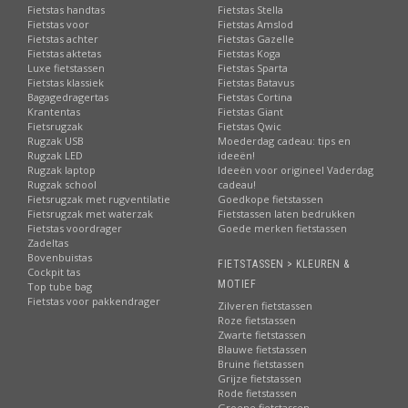
Fietstas handtas
Fietstas Stella
Fietstas voor
Fietstas Amslod
Fietstas achter
Fietstas Gazelle
Fietstas aktetas
Fietstas Koga
Luxe fietstassen
Fietstas Sparta
Fietstas klassiek
Fietstas Batavus
Bagagedragertas
Fietstas Cortina
Krantentas
Fietstas Giant
Fietsrugzak
Fietstas Qwic
Rugzak USB
Moederdag cadeau: tips en
Rugzak LED
ideeën!
Rugzak laptop
Ideeën voor origineel Vaderdag
Rugzak school
cadeau!
Fietsrugzak met rugventilatie
Goedkope fietstassen
Fietsrugzak met waterzak
Fietstassen laten bedrukken
Fietstas voordrager
Goede merken fietstassen
Zadeltas
Bovenbuistas
FIETSTASSEN > KLEUREN &
Cockpit tas
MOTIEF
Top tube bag
Fietstas voor pakkendrager
Zilveren fietstassen
Roze fietstassen
Zwarte fietstassen
Blauwe fietstassen
Bruine fietstassen
Grijze fietstassen
Rode fietstassen
Groene fietstassen