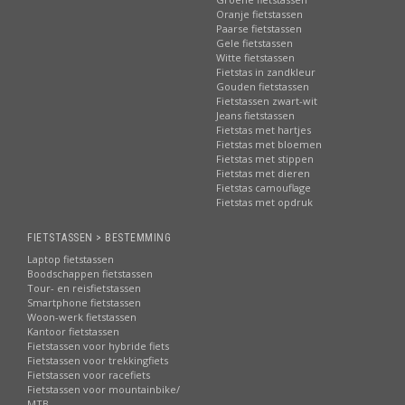
Oranje fietstassen
Paarse fietstassen
Gele fietstassen
Witte fietstassen
Fietstas in zandkleur
Gouden fietstassen
Fietstassen zwart-wit
Jeans fietstassen
Fietstas met hartjes
Fietstas met bloemen
Fietstas met stippen
Fietstas met dieren
Fietstas camouflage
Fietstas met opdruk
FIETSTASSEN > BESTEMMING
Laptop fietstassen
Boodschappen fietstassen
Tour- en reisfietstassen
Smartphone fietstassen
Woon-werk fietstassen
Kantoor fietstassen
Fietstassen voor hybride fiets
Fietstassen voor trekkingfiets
Fietstassen voor racefiets
Fietstassen voor mountainbike/
MTB