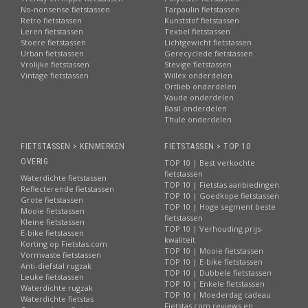
No-nonsense fietstassen
Tarpaulin fietstassen
Retro fietstassen
Kunststof fietstassen
Leren fietstassen
Textiel fietstassen
Stoere fietstassen
Lichtgewicht fietstassen
Urban fietstassen
Gerecyclede fietstassen
Vrolijke fietstassen
Stevige fietstassen
Vintage fietstassen
Willex onderdelen
Ortlieb onderdelen
Vaude onderdelen
Basil onderdelen
Thule onderdelen
FIETSTASSEN > KENMERKEN
FIETSTASSEN > TOP 10
OVERIG
TOP 10 | Best verkochte
fietstassen
Waterdichte fietstassen
TOP 10 | Fietstas aanbiedingen
Reflecterende fietstassen
TOP 10 | Goedkope fietstassen
Grote fietstassen
TOP 10 | Hoge segment beste
Mooie fietstassen
fietstassen
Kleine fietstassen
TOP 10 | Verhouding prijs-
E-bike fietstassen
kwaliteit
Korting op Fietstas.com
TOP 10 | Mooie fietstassen
Vormvaste fietstassen
TOP 10 | E-bike fietstassen
Anti-diefstal rugzak
TOP 10 | Dubbele fietstassen
Leuke fietstassen
TOP 10 | Enkele fietstassen
Waterdichte rugzak
TOP 10 | Moederdag cadeau
Waterdichte fietstas
Fietstas.com reviews en