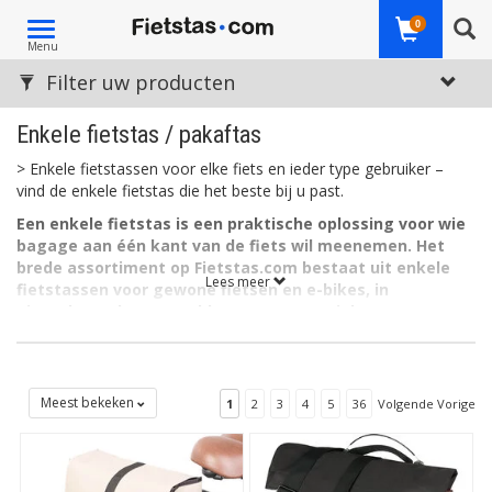
Toggle
0
Menu
navigation
Filter uw producten
Enkele fietstas / pakaftas
> Enkele fietstassen voor elke fiets en ieder type gebruiker –
vind de enkele fietstas die het beste bij u past.
Een enkele fietstas is een praktische oplossing voor wie
bagage aan één kant van de fiets wil meenemen. Het
brede assortiment op Fietstas.com bestaat uit enkele
Lees meer
fietstassen voor gewone fietsen en e-bikes, in
uiteenlopende maten, kleuren en materialen, van
bekende merken. Van degelijk of sportief tot modieus en
trendy: er is een passende fietstas voor iedereen.
Een enkele fietstas heeft één hoofdvak en hangt links of rechts
Meest bekeken
1
2
3
4
5
36
Volgende Vorige
aan de bagagedrager. Doordat de tas gemakkelijk te bevestigen
is en ook snel weer van de fiets te halen, staat dit type fietstas
ook wel bekend als pakaftas. Vaak hebben deze tassen een
handige draaggreep of een schouderband, zodat ze ook van de