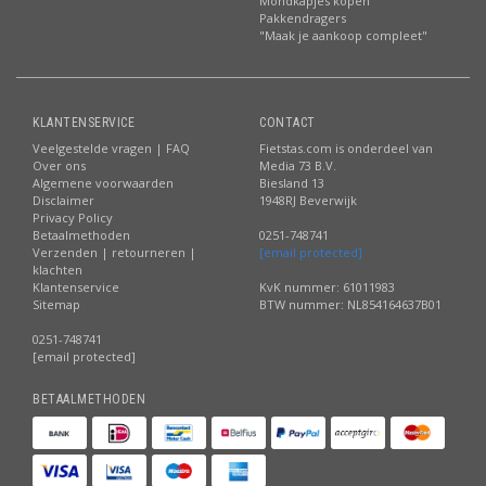
Mondkapjes kopen
Pakkendragers
"Maak je aankoop compleet"
KLANTENSERVICE
CONTACT
Veelgestelde vragen | FAQ
Fietstas.com is onderdeel van
Over ons
Media 73 B.V.
Algemene voorwaarden
Biesland 13
Disclaimer
1948RJ Beverwijk
Privacy Policy
Betaalmethoden
0251-748741
Verzenden | retourneren |
[email protected]
klachten
Klantenservice
KvK nummer: 61011983
Sitemap
BTW nummer: NL854164637B01
0251-748741
[email protected]
BETAALMETHODEN