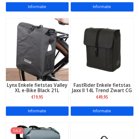
Kantoorfietstas en messenger bag
Informatie
Informatie
Voor forenzen en studenten zijn er enkele fietstassen met een
meer zakelijke uitstraling. Deze
kantoorfietstassen
beschikken
vaak over een gevoerd laptopvak, een organiser voor
documenten en accessoires, en een strakke, neutrale
vormgeving. Na het fietsen dekt u de bevestigingshaken af en
draagt u de tas als schoudertas of aktetas. Merken zoals
Ortlieb, Vaude, Basil en New Looxs bieden diverse modellen
kantoorfietstassen en messenger bags, waaronder waterdichte
office bags voor dagelijks gebruik in wisselende
weersomstandigheden.
Lynx Enkele fietstas Valley
FastRider Enkele fietstas
XL e-Bike Black 21L
Jaxx II 14L Trend Zwart CG
€19,95
€49,95
Informatie
Informatie
SALE