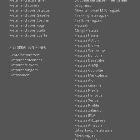
Fietsmand extra small
Dubbele fietstassen met smalle
Fietsmand covers
brugmaat
Fietsmand voor Batavus
Mountainbike/ MTB rugzak
Fietsmand voor Gazelle
Trekkingfiets rugzak
Fietsmand voor Cortina
Trailbike rugzak
Fietsmand voor Koga
Fietszak
Fietsmand voor Stella
Clarijs Fietstas
Fietsmand voor Sparta
Fietstas Hema
Fietstas Action
Fietstas Blokker
FIETSKRATTEN > INFO
Fietstas Wehkamp
Grote fietskratten
Fietstas Bol.com
Fietskrat afdekhoes
Fietstas Decathlon
Fietskrat stickers
Fietstas ANWB
Fietskrat slingers
Fietstas Coolblue
Fietsbakken
Fietstas Marktplaats
Fietstas Aldi
Fietstas Gamma
Fietstas Praxis
Fietstas Halfords
Fietstas Xenos
Fietstas Profile
Fietstas Zalando
Fietstas IKEA
Fietstas AliExpress
Fietstas Amazon
Uitverkoop fietstassen
Mondkapjes