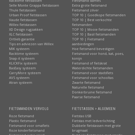
Racktime fietstassen
Fietsmand dames
Selle Monte Grappa fietstassen
Extra grote fietsmand
Thule fietstassen
Fietsmand zilver
Urban Proof fietstassen
TOP 10 | Goedkope fietsmanden
Vaude fietstassen
TOP 10 | Best verkochte
Willex fietstassen
fietsmanden
XD Design rugzakken
TOP 10 | Mooie fietsmanden
XLC fietstassen
TOP 10 | Basil fietsmanden
Ortlieb garantie
TOP 10 | Fietsmand
Tips en adviezen van Willex
aanbiedingen
MIK systeem
Hoe fietsmand bevestigen
Racktime systeem
Fietsmand voor hond, kat, poes,
Snap-it systeem
konijn
KLICKFix systeem
Fietsmand of fietskrat
BasEasy systeem
Waterdichte fietsmanden
CarryMore systeem
Fietsmand voor stadsfiets
AVS systeem
Fietsmand voor schooltas
Atran systeem
Zwarte fietsmand
Naturelle fietsmand
Donkerbruine fietsmand
Paarse fietsmand
FIETSMANDEN VERVOLG
FIETSTASSEN > ALGEMEEN
Roze fietsmand
Fietstas USB
Plastic fietsmand
Fietstas met ledverlichting
Fietsmand voor omafiets
Dubbele fietstassen met grote
Roze kinderfietsmand
brugmaat