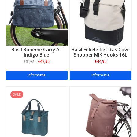
Basil Bohème Carry All
Basil Enkele fietstas Cove
Indigo Blue
Shopper MIK Hooks 16L
Wit/Zwart
€42,95
€44,95
€54,95
Informatie
Informatie
SALE