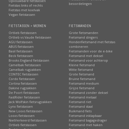
Opvouwbare fietstassen
beoordelingen
Fietstas links of rechts
Fietstas met koelvak
Vegan fietstassen
FIETSTASSEN > MERKEN
FIETSMANDEN
Ortlieb fietstassen
Grote fietsmanden
Ortlieb vs Vaude fietstassen
Fietsmand slingers
AGU fietstassen
Hondenfietsmand met fietstas
ABUS fietstassen
combineren
Basil fietstassen
Fietsmanden voor de e-bike
Beck fietstassen
Fietsmand met deksel
Brooks England fietstassen
Fietsmand voor achterop
Camelbak fietstassen
Kleine fietsmand
Camelbak rugzakken
Witte fietsmand
CONTEC fietstassen
Grote fietsmand
Cordo fietstassen
Bruine fietsmand
Cortina fietstassen
Fietsmand medium
Dakine rugzakken
Grijze fietsmand
De Poort fietstassen
Fietsmand zonder deksel
FastRider fietstassen
Fietsmand metaal
Jack Wolfskin fietsrugzakken
Fietsmand riet
Lynx fietstassen
Fietsmand staal
New Looxs fietstassen
Buikmand fiets
Looxs fietstassen
Fietsmand inklapbaar
NietVerkeerd fietstassen
Fietsmand bagagedrager
Ortlieb fietstassen
Fietsmand met haken