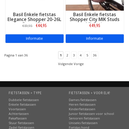
Basil Enkele fietstas
Basil Enkele fietstas
Elegance Shopper 20-26L
Shopper City MIK Studs
Estate Blue
16L Bruin
€44,95
€49,95
€59,95
Informatie
Informatie
Pagina 1 van 36
1
2
3
4
5
36
Volgende Vorige
FIETSTASSEN > TYPE
FIETSTASSEN > VOOR ELK!
Dubbele fietstassen
Dames fietstassen
Enkele fietstassen
Heren fietstassen
Voortassen
Kinderfietstassen
Achtertassen
Junior fietstassen voor school
Pakaftassen
Senioren fietstassen
Stuur fietstassen
Uniseks fietstassen
Zadel fietstassen
Fietstas hond