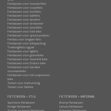
Fietstassen voor moederfiets
Fietstassen voor vouwfiets
Fietstassen voor toerfiets
Fietstassen voor bakfiets
Fietstassen voor tandem
Fietstassen voor driewieler
Fietstassen voor plooifiets
Fietstassen voor trail bike
Fietstassen voor speed pedelec
Fietstas voor longtail fiets
Fietstassen voor bikepacking
Trekkingfiets rugzak
Fietstassen voor ligfiets
Fietstassen voor gravelbike
Fietstassen voor downhill bike
Fietstassen voor Enduro bike
Fietstassen voor hardtail
mountainbike
Fietstassen voor full-suspension
bike
Tassen voor trailrunning
Tassen voor fatbike
FIETSTASSEN > STIJL
FIETSTASSEN > MATERIAAL
Sportieve fietstassen
Bisonyl fietstassen
Design fietstassen
Canvas fietstassen
Trendy en hippe fietstassen
Polyester fietstassen