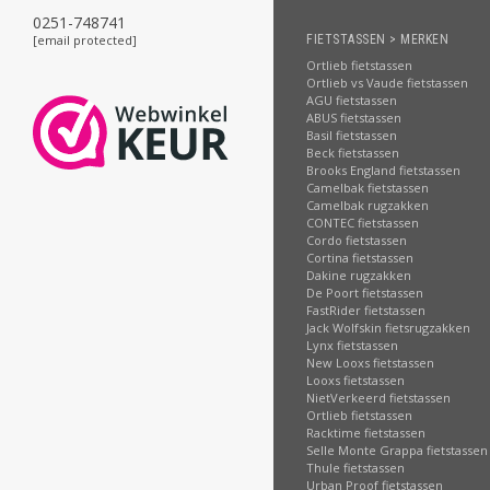
0251-748741
[email protected]
FIETSTASSEN > MERKEN
Ortlieb fietstassen
Ortlieb vs Vaude fietstassen
AGU fietstassen
ABUS fietstassen
Basil fietstassen
Beck fietstassen
Brooks England fietstassen
Camelbak fietstassen
Camelbak rugzakken
CONTEC fietstassen
Cordo fietstassen
Cortina fietstassen
Dakine rugzakken
De Poort fietstassen
FastRider fietstassen
Jack Wolfskin fietsrugzakken
Lynx fietstassen
New Looxs fietstassen
Looxs fietstassen
NietVerkeerd fietstassen
Ortlieb fietstassen
Racktime fietstassen
Selle Monte Grappa fietstassen
Thule fietstassen
Urban Proof fietstassen