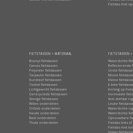
Fietstas met o
FIETSTASSEN > MATERIAAL
FIETSTASSEN 
Bisonyl fietstassen
Waterdichte fie
Canvas fietstassen
Reflecterende f
Polyester fietstassen
Grote fietstass
Tarpaulin fietstassen
Mooie fietstass
Kunststof fietstassen
Kleine fietstass
Textiel fietstassen
E-bike fietstass
Lichtgewicht fietstassen
Korting op Fiet
Gerecyclede fietstassen
Vormvaste fiets
Stevige fietstassen
Anti-diefstal ru
Willex onderdelen
Leuke fietstass
Ortlieb onderdelen
Waterdichte ru
Vaude onderdelen
Waterdichte fie
Basil onderdelen
Opvouwbare fie
Thule onderdelen
Fietstas links of
Fietstas met ko
Vegan fietstass