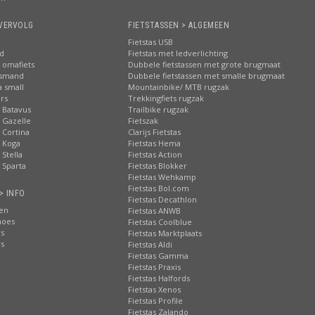
VERVOLG
FIETSTASSEN > ALGEMEEN
Fietstas USB
nd
Fietstas met ledverlichting
 omafiets
Dubbele fietstassen met grote brugmaat
tsmand
Dubbele fietstassen met smalle brugmaat
a small
Mountainbike/ MTB rugzak
rs
Trekkingfiets rugzak
 Batavus
Trailbike rugzak
 Gazelle
Fietszak
 Cortina
Clarijs Fietstas
 Koga
Fietstas Hema
Stella
Fietstas Action
 Sparta
Fietstas Blokker
Fietstas Wehkamp
Fietstas Bol.com
> INFO
Fietstas Decathlon
ten
Fietstas ANWB
hoes
Fietstas Coolblue
rs
Fietstas Marktplaats
rs
Fietstas Aldi
Fietstas Gamma
Fietstas Praxis
Fietstas Halfords
Fietstas Xenos
Fietstas Profile
Fietstas Zalando