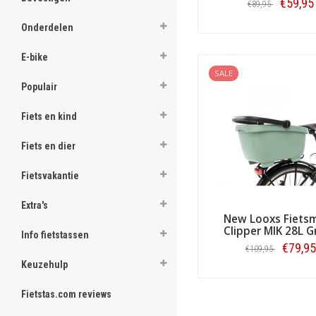
.
€59,95
€89,95
Onderdelen
Bestellen
E-bike
.
SALE
.
Populair
.
.
.
Fiets en kind
.
.
Fiets en dier
.
.
Fietsvakantie
[email protected]
Extra's
New Looxs Fiets
Clipper MIK 28L 
Info fietstassen
€79,95
€109,95
Keuzehulp
Bestellen
Fietstas.com reviews