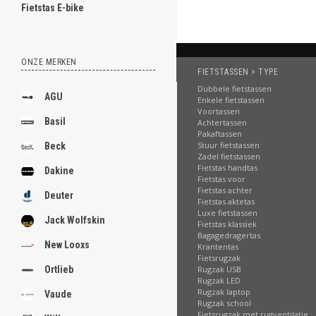
Fietstas E-bike
ONZE MERKEN
FIETSTASSEN > TYPE
Dubbele fietstassen
AGU
Enkele fietstassen
Voortassen
Basil
Achtertassen
Pakaftassen
Stuur fietstassen
Beck
Zadel fietstassen
Fietstas handtas
Dakine
Fietstas voor
Fietstas achter
Deuter
Fietstas aktetas
Luxe fietstassen
Jack Wolfskin
Fietstas klassiek
Bagagedragertas
New Looxs
Krantentas
Fietsrugzak
Ortlieb
Rugzak USB
Rugzak LED
Rugzak laptop
Vaude
Rugzak school
Fietsrugzak met rugventilatie