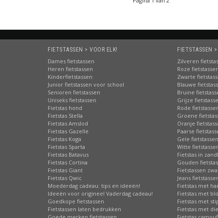
Pagina 1 van 2
FIETSTASSEN > VOOR ELK!
FIETSTASSEN >
Dames fietstassen
Zilveren fietsta
Heren fietstassen
Roze fietstasse
Kinderfietstassen
Zwarte fietstas
Junior fietstassen voor school
Blauwe fietstas
Senioren fietstassen
Bruine fietstas
Uniseks fietstassen
Grijze fietstass
Fietstas hond
Rode fietstasse
Fietstas Stella
Groene fietsta
Fietstas Amslod
Oranje fietstas
Fietstas Gazelle
Paarse fietstas
Fietstas Koga
Gele fietstasse
Fietstas Sparta
Witte fietstasse
Fietstas Batavus
Fietstas in zand
Fietstas Cortina
Gouden fietsta
Fietstas Giant
Fietstassen zwa
Fietstas Qwic
Jeans fietstasse
Moederdag cadeau: tips en ideeën!
Fietstas met har
Ideeën voor origineel Vaderdag cadeau!
Fietstas met b
Goedkope fietstassen
Fietstas met st
Fietstassen laten bedrukken
Fietstas met di
Goede merken fietstassen
Fietstas camouf