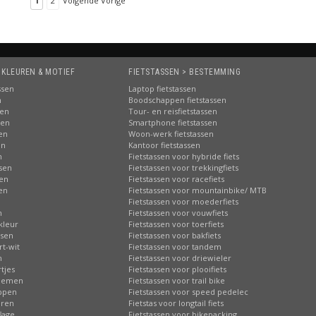
1
2
Volgende Vorige
 KLEUREN & MOTIEF
FIETSTASSEN > BESTEMMING
ssen
Laptop fietstassen
n
Boodschappen fietstassen
sen
Tour- en reisfietstassen
sen
Smartphone fietstassen
sen
Woon-werk fietstassen
en
Kantoor fietstassen
n
Fietstassen voor hybride fiets
ssen
Fietstassen voor trekkingfiets
sen
Fietstassen voor racefiets
sen
Fietstassen voor mountainbike/ MTB
n
Fietstassen voor moederfiets
n
Fietstassen voor vouwfiets
kleur
Fietstassen voor toerfiets
ssen
Fietstassen voor bakfiets
rt-wit
Fietstassen voor tandem
n
Fietstassen voor driewieler
tjes
Fietstassen voor plooifiets
loemen
Fietstassen voor trail bike
ippen
Fietstassen voor speed pedelec
eren
Fietstas voor longtail fiets
lage
Fietstassen voor bikepacking