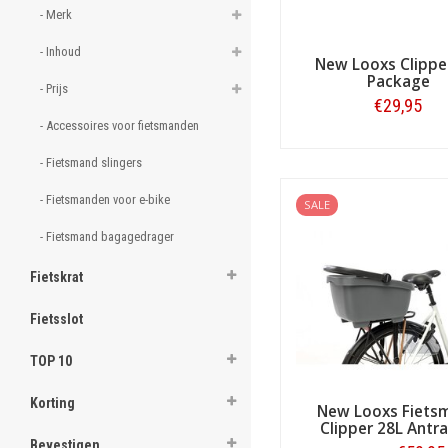
ook om goede handvatten e
- Merk 
ghost
kunnen vastmaken.
- Inhoud 
Nieuwsgierig gemaakt?
Wil
New Looxs Clippe
Package
- Prijs 
€29,95
Waarom Fietstas.com?
- Accessoires voor fietsmanden 
.
Bestellen
Nederlands bekendst
- Fietsmand slingers 
.
Zeer aantrekkelijk ge
- Fietsmanden voor e-bike 
.
Directe verzending:
ui
SALE
Sterk in productkenni
- Fietsmand bagagedrager 
.
Betrouwbare levering
.
Fietskrat
Uitstekende service
e
Beste reviews:
zeer ho
.
Fietsslot
Riant assortiment:
elk
.
TOP 10
.
Korting
New Looxs Fiets
.
Clipper 28L Antra
Bevestigen