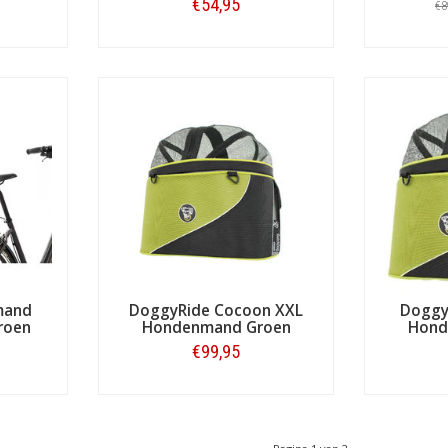
€54,95
€8
Bestellen
mand
DoggyRide Cocoon XXL
Doggy
Groen
Hondenmand Groen
Hond
€99,95
Bestellen