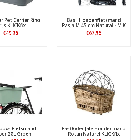
ren om de hondenriem gemakkelijk te
d?
Kijk dan snel verder!
r Pet Carrier Rino
Basil Hondenfietsmand
rijs KLICKfix
Pasja M 45 cm Natural - MIK
2.0 -
€49,95
€67,95
Bestellen
Bestellen
ooxs Fietsmand
FastRider Jale Hondenmand
per 28L Groen
Rotan Naturel KLICKfix