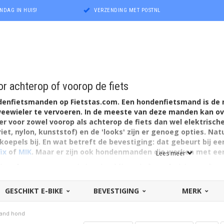
NDAG IN HUIS!
VERZENDING MET POSTNL
r achterop of voorop de fiets
ndenfietsmanden op Fietstas.com. Een hondenfietsmand is de
tweewieler te vervoeren. In de meeste van deze manden kan o
r voor zowel voorop als achterop de fiets dan wel elektrische
iet, nylon, kunststof) en de 'looks' zijn er genoeg opties. Nat
oepels bij. En wat betreft de bevestiging: dat gebeurt bij 
ix
of
MIK
. Maar er zijn ook hondenmanden die werken met ee
Lees meer
eeft uw trouwe vriend / huisdier óók op de fiets of e-bike een fijne
t een tevreden, rustig voor zich uitkijkende hond (of kat) is het nu e
isse lucht, veilig op de fiets!
GESCHIKT E-BIKE
BEVESTIGING
MERK
den...
nden, grotere honden: er is - tot op zekere hoogte - altijd een hond
mand hond
 gewicht tot bijvoorbeeld 7 kilo, 10 kilo, 15 kilo of 20 kilo. De maxim