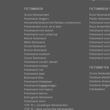
FIETSMANDEN
FIETSMANDEN 
Grote fietsmanden
Roze fietsmand
Fietsmand slingers
Plastic fietsma
Hondenfietsmand met fietstas combineren
Fietsmand voor
Fietsmanden voor de e-bike
Roze kinderfie
Fietsmand met deksel
Fietsmand extr
Fietsmand voor achterop
Fietsmand cove
Kleine fietsmand
Fietsmand voor
Witte fietsmand
Fietsmand voor
Grote fietsmand
Fietsmand voor
Bruine fietsmand
Fietsmand voor
Fietsmand medium
Fietsmand voor 
Grijze fietsmand
Fietsmand voor
Fietsmand zonder deksel
Fietsmand metaal
FIETSKRATTEN 
Fietsmand riet
Grote fietskrat
Fietsmand staal
Fietskrat afdek
Buikmand fiets
Fietskrat sticke
Fietsmand inklapbaar
Fietskrat slinge
Fietsmand bagagedrager
Fietsbakken
Fietsmand met haken
Fietsmand dames
Extra grote fietsmand
Fietsmand zilver
TOP 10 | Goedkope fietsmanden
TOP 10 | Best verkochte fietsmanden