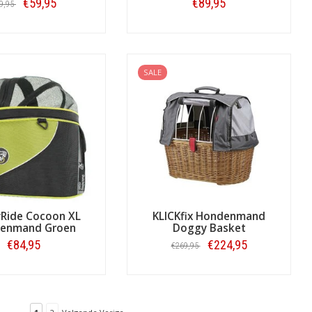
€59,95
€89,95
9,95
Bestellen
Bestellen
SALE
Ride Cocoon XL
KLICKfix Hondenmand
enmand Groen
Doggy Basket
€84,95
€224,95
€269,95
Bestellen
Bestellen