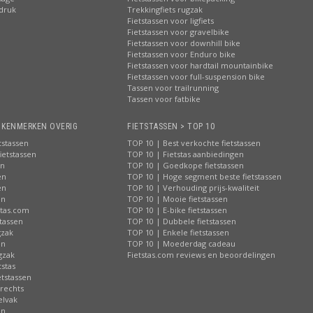
pdruk
Trekkingfiets rugzak
Fietstassen voor ligfiets
Fietstassen voor gravelbike
Fietstassen voor downhill bike
Fietstassen voor Enduro bike
Fietstassen voor hardtail mountainbike
Fietstassen voor full-suspension bike
Tassen voor trailrunning
Tassen voor fatbike
> KENMERKEN OVERIG
FIETSTASSEN > TOP 10
tstassen
TOP 10 | Best verkochte fietstassen
ietstassen
TOP 10 | Fietstas aanbiedingen
en
TOP 10 | Goedkope fietstassen
en
TOP 10 | Hoge segment beste fietstassen
en
TOP 10 | Verhouding prijs-kwaliteit
en
TOP 10 | Mooie fietstassen
stas.com
TOP 10 | E-bike fietstassen
tassen
TOP 10 | Dubbele fietstassen
gzak
TOP 10 | Enkele fietstassen
en
TOP 10 | Moederdag cadeau
gzak
Fietstas.com reviews en beoordelingen
tstas
tstassen
 rechts
elvak
en