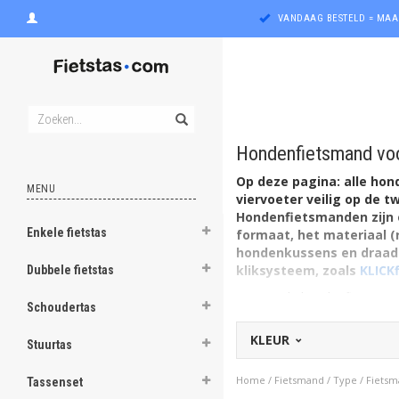
VANDAAG BESTELD = MAA
Hondenfietsmand voo
Op deze pagina: alle ho
MENU
viervoeter veilig op de 
Hondenfietsmanden zijn e
Enkele fietstas
formaat, het materiaal (r
ghost
hondenkussens en draadk
kliksysteem, zoals
KLICKf
Dubbele fietstas
ghost
Een goede hondenfietsmand g
Schoudertas
voor uzelf gemakkelijker; me
ghost
op pad, samen gezond in de fr
KLEUR
Stuurtas
Kleine honden, grote hon
ghost
Kleine honden, piepkleine ho
Home
/
Fietsmand
/
Type
/
Fiets
Tassenset
varianten voor dieren met een