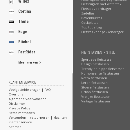
Willex
Fietsrugzak met waterzak
Fietstas voordrager
Cortina
Zadeltas
Bovenbuistas
Thule
Cockpit tas
Top tube bag
Edge
Fietstas voor pakkendrager
Büchel
FastRider
FIETSTASSEN > STIJL
Sportieve fietstassen
Meer merken
Design fietstassen
Trendy en hippe fietstassen
No-nonsense fietstassen
Retro fietstassen
KLANTENSERVICE
Leren fietstassen
Stoere fietstassen
Veelgestelde vragen | FAQ
Urban fietstassen
Over ons
Vrolijke fietstassen
Algemene voorwaarden
Vintage fietstassen
Disclaimer
Privacy Policy
Betaalmethoden
Verzenden | retourneren | klachten
Klantenservice
Sitemap