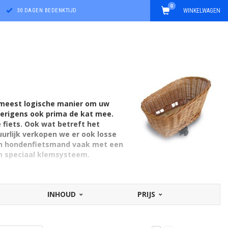
0
30 DAGEN BEDENKTIJD
WINKELWAGEN
 meest logische manier om uw
verigens ook prima de kat mee.
 fiets. Ook wat betreft het
uurlijk verkopen we er ook losse
een hondenfietsmand vaak met een
n speciaal klemsysteem.
 plek. Dit maakt het automatisch ook
enmaal een stuk relaxter fietsen. Samen
INHOUD
PRIJS
enfietsmand op maat. Zo zijn er
ale draagcapaciteit is zeker bij een