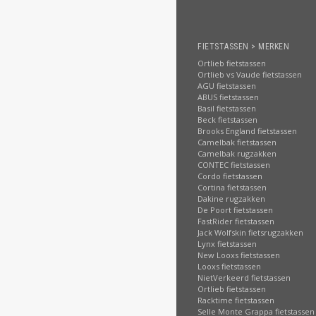
FIETSTASSEN > MERKEN
Ortlieb fietstassen
Ortlieb vs Vaude fietstassen
AGU fietstassen
ABUS fietstassen
Basil fietstassen
Beck fietstassen
Brooks England fietstassen
Camelbak fietstassen
Camelbak rugzakken
CONTEC fietstassen
Cordo fietstassen
Cortina fietstassen
Dakine rugzakken
De Poort fietstassen
FastRider fietstassen
Jack Wolfskin fietsrugzakken
Lynx fietstassen
New Looxs fietstassen
Looxs fietstassen
NietVerkeerd fietstassen
Ortlieb fietstassen
Racktime fietstassen
Selle Monte Grappa fietstassen