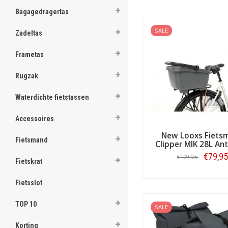
ghost
Bagagedragertas
ghost
SALE
Zadeltas
ghost
Frametas
ghost
Rugzak
ghost
Waterdichte fietstassen
ghost
Accessoires
ghost
New Looxs Fiets
Fietsmand
Clipper MIK 28L Ant
ghost
€79,95
€109,95
Fietskrat
ghost
Bestellen
Fietsslot
ghost
TOP 10
SALE
ghost
Korting