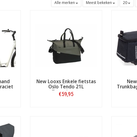
Alle merken
Meest bekeken
20
mand
New Looxs Enkele fietstas
New
raciet
Oslo Tendo 21L
Trunkbag
Zwart/groen
€59,95
Bestellen