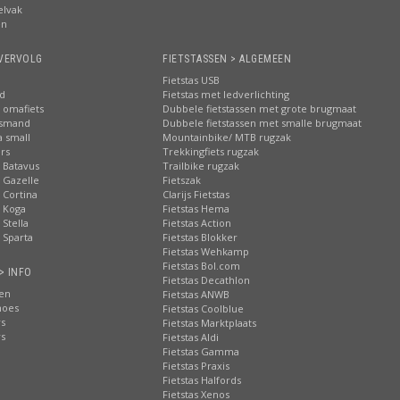
elvak
en
VERVOLG
FIETSTASSEN > ALGEMEEN
Fietstas USB
nd
Fietstas met ledverlichting
 omafiets
Dubbele fietstassen met grote brugmaat
tsmand
Dubbele fietstassen met smalle brugmaat
a small
Mountainbike/ MTB rugzak
rs
Trekkingfiets rugzak
 Batavus
Trailbike rugzak
 Gazelle
Fietszak
 Cortina
Clarijs Fietstas
 Koga
Fietstas Hema
Stella
Fietstas Action
 Sparta
Fietstas Blokker
Fietstas Wehkamp
Fietstas Bol.com
> INFO
Fietstas Decathlon
ten
Fietstas ANWB
hoes
Fietstas Coolblue
rs
Fietstas Marktplaats
rs
Fietstas Aldi
Fietstas Gamma
Fietstas Praxis
Fietstas Halfords
Fietstas Xenos