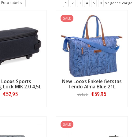
Foto-tabel
1
2
3
4
5
8
Volgende Vorige
SALE
 Looxs Sports
New Looxs Enkele fietstas
 Lock MIK 2.0 4,5L
Tendo Alma Blue 21L
Zwart
€52,95
€59,95
€64,95
Bestellen
Bestellen
SALE