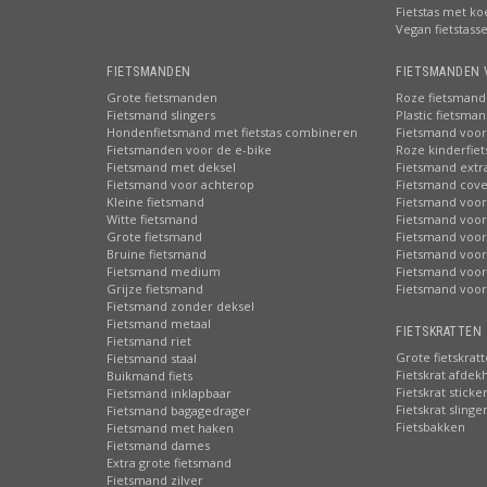
Fietstas met ko
Vegan fietstass
FIETSMANDEN
FIETSMANDEN 
Grote fietsmanden
Roze fietsmand
Fietsmand slingers
Plastic fietsma
Hondenfietsmand met fietstas combineren
Fietsmand voor
Fietsmanden voor de e-bike
Roze kinderfie
Fietsmand met deksel
Fietsmand extr
Fietsmand voor achterop
Fietsmand cove
Kleine fietsmand
Fietsmand voor
Witte fietsmand
Fietsmand voor
Grote fietsmand
Fietsmand voor
Bruine fietsmand
Fietsmand voor
Fietsmand medium
Fietsmand voor 
Grijze fietsmand
Fietsmand voor
Fietsmand zonder deksel
Fietsmand metaal
FIETSKRATTEN 
Fietsmand riet
Grote fietskrat
Fietsmand staal
Fietskrat afdek
Buikmand fiets
Fietskrat sticke
Fietsmand inklapbaar
Fietskrat slinge
Fietsmand bagagedrager
Fietsbakken
Fietsmand met haken
Fietsmand dames
Extra grote fietsmand
Fietsmand zilver