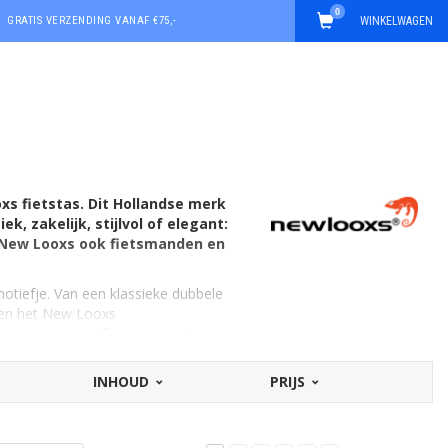
0
GRATIS VERZENDING VANAF €75,-
WINKELWAGEN
xs fietstas. Dit Hollandse merk
k, zakelijk, stijlvol of elegant:
t New Looxs ook fietsmanden en
motiefje. Van een klassieke dubbele
eren het New Looxs
weg even te scrollen naar onderaan
INHOUD
PRIJS