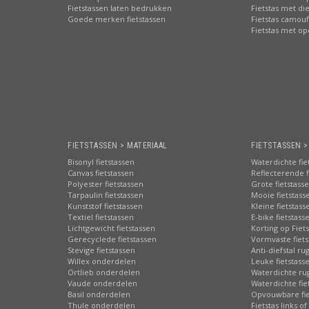
Fietstassen laten bedrukken
Fietstas met di
iel en modern, internationaal design
Goede merken fietstassen
Fietstas camouf
Fietstas met o
 als aanvulling op de lederwaren. Er kwam samenwerking met partner
t in de kern nog steeds het familiebedrijf van vroeger, met inmiddels 
rnationale label ‘New Looxs’ is er anno nu een brede collectie fietsta
euze aspect als speerpunt. Tassen waarin u uw persoonlijke spullen e
alle ritjes die uw fiets te bieden heeft; functioneel, recreatief, naar h
tassen van New Looxs (bestellen? Scroll dan verder op deze pa
FIETSTASSEN > MATERIAAL
FIETSTASSEN 
Bisonyl fietstassen
Waterdichte fie
Canvas fietstassen
Reflecterende f
Polyester fietstassen
Grote fietstass
Tarpaulin fietstassen
Mooie fietstass
Kunststof fietstassen
Kleine fietstass
Textiel fietstassen
E-bike fietstass
Lichtgewicht fietstassen
Korting op Fiet
Gerecyclede fietstassen
Vormvaste fiets
Stevige fietstassen
Anti-diefstal ru
Willex onderdelen
Leuke fietstass
Ortlieb onderdelen
Waterdichte ru
Vaude onderdelen
Waterdichte fie
Basil onderdelen
Opvouwbare fie
Thule onderdelen
Fietstas links of