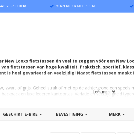
DAAG VERZONDEN!
VERZENDING MET POSTNL
ver New Looxs fietstassen én veel te zeggen vóór een New Loo
van fietstassen van hoge kwaliteit. Praktisch, sportief, klassie
nt is heel gevarieerd en veelzijdig! Naast fietstassen maak
uw, zwart of grijs. Geheel strak of met op de achtergrond een speels 
Lees meer
e backpack en luxe lederen kantoortas. Variatie en veelzijdigheid typ
snelste manier om er een goede indruk van te krijgen, is door simpel
 filteren op soort fietstas, prijs, inhoud en kleur).
GESCHIKT E-BIKE
BEVESTIGING
MERK