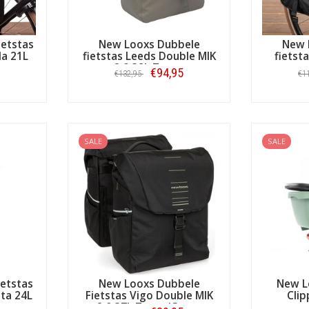
ietstas
New Looxs Dubbele
New 
la 21L
fietstas Leeds Double MIK
fietst
2.0 38L Taupe
€94,95
€132,95
€1
Bestellen
SALE
SALE
ietstas
New Looxs Dubbele
New L
ta 24L
Fietstas Vigo Double MIK
Clip
2.0 37L Zwart/Groen