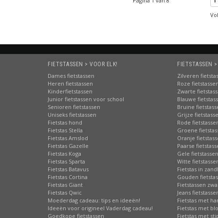
Pagina 1 van 8
1
Vo
FIETSTASSEN > VOOR ELK!
FIETSTASSEN >
Dames fietstassen
Zilveren fietsta
Heren fietstassen
Roze fietstasse
Kinderfietstassen
Zwarte fietstas
Junior fietstassen voor school
Blauwe fietstas
Senioren fietstassen
Bruine fietstas
Uniseks fietstassen
Grijze fietstass
Fietstas hond
Rode fietstasse
Fietstas Stella
Groene fietsta
Fietstas Amslod
Oranje fietstas
Fietstas Gazelle
Paarse fietstas
Fietstas Koga
Gele fietstasse
Fietstas Sparta
Witte fietstasse
Fietstas Batavus
Fietstas in zand
Fietstas Cortina
Gouden fietsta
 ontstaan uit Burgers Lederwaren, opgericht door Wim Burgers in nao
Fietstas Giant
Fietstassen zwa
de hij zich en het bedrijf groeide. Er kwamen extra naaimachines en d
Fietstas Qwic
Jeans fietstasse
Moederdag cadeau: tips en ideeën!
Fietstas met har
 de fiets. De materialen veranderden, maar Burgers Lederwaren blee
Ideeën voor origineel Vaderdag cadeau!
Fietstas met b
het vak.
Goedkope fietstassen
Fietstas met st