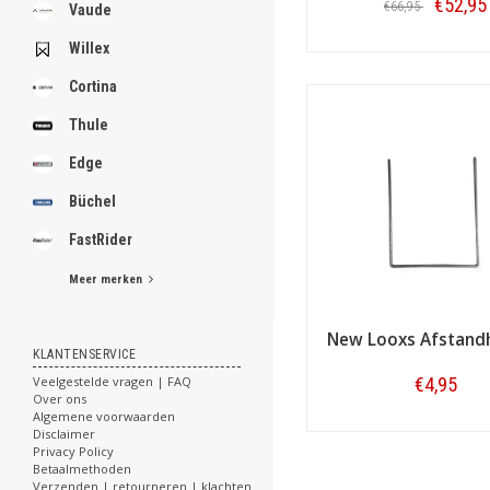
.
€52,95
€66,95
Vaude
Willex
Bestellen
Fietsmanden van New Lo
New Looxs maakt ook mooie
Cortina
nieuwste producten van New
.
.
boodschappen, maar kan ook 
Thule
.
te breiden met een draadkoe
.
Edge
verkrijgbaar in het grijs e
.
.
Büchel
.
.
FastRider
.
Meer merken
[email protected]
New Looxs Afstand
KLANTENSERVICE
Veelgestelde vragen | FAQ
€4,95
Over ons
Algemene voorwaarden
Bestellen
Disclaimer
Privacy Policy
Betaalmethoden
Verzenden | retourneren | klachten