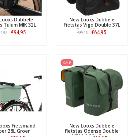
Looxs Dubbele
New Looxs Dubbele
as Tulum MIK 32L
Fietstas Vigo Double 37L
Zwart
Zwart/Oranje
€94,95
€64,95
19,95
€89,95
Bestellen
Bestellen
SALE
ooxs Fietsmand
New Looxs Dubbele
per 28L Groen
fietstas Odense Double
MIK 2.0 39L Green