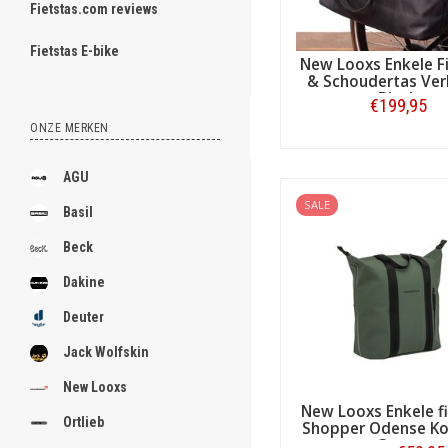
Fietstas.com reviews
ghost
Fietstas E-bike
New Looxs Enkele F
& Schoudertas Ver
Black
€199,95
ONZE MERKEN
.
Bestellen
.
AGU
.
SALE
Basil
.
Beck
.
Dakine
.
Deuter
.
Jack Wolfskin
.
New Looxs
New Looxs Enkele f
.
Ortlieb
Shopper Odense Ko
Green