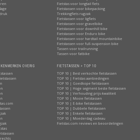
eren
Fietstas voor longtail fiets
lage
Fietstassen voor bikepacking
pdruk
Trekkingfiets rugzak
s. De eerste stappen over de grens
Fietstassen voor ligfiets
alweer bijna de vierde generatie Burgers
Fietstassen voor gravelbike
ssen. Met technisch design, oog voor
Fietstassen voor downhill bike
envoudig op de fiets meeneemt. En
Fietstassen voor Enduro bike
Fietstassen voor hardtail mountainbike
et werk of gezellig in stad of dorp.
Fietstassen voor full-suspension bike
Tassen voor trailrunning
gina):
Tassen voor fatbike
> KENMERKEN OVERIG
FIETSTASSEN > TOP 10
tstassen
TOP 10 | Best verkochte fietstassen
ietstassen
TOP 10 | Fietstas aanbiedingen
en
TOP 10 | Goedkope fietstassen
en
TOP 10 | Hoge segment beste fietstassen
en
TOP 10 | Verhouding prijs-kwaliteit
en
TOP 10 | Mooie fietstassen
stas.com
TOP 10 | E-bike fietstassen
tassen
TOP 10 | Dubbele fietstassen
gzak
TOP 10 | Enkele fietstassen
en
TOP 10 | Moederdag cadeau
gzak
Fietstas.com reviews en beoordelingen
tstas
tstassen
 rechts