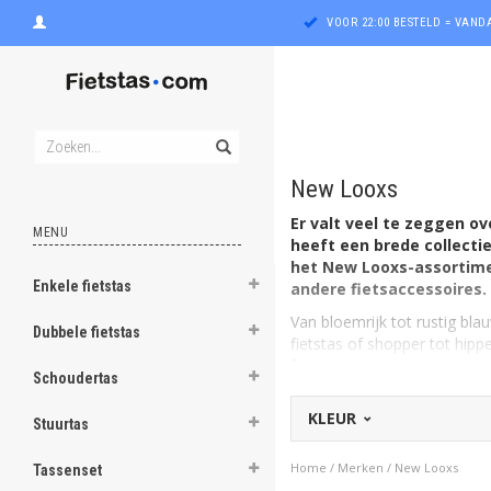
VOOR 22:00 BESTELD = VAN
New Looxs
Er valt veel te zeggen o
MENU
heeft een brede collectie 
het New Looxs-assortime
Enkele fietstas
andere fietsaccessoires.
ghost
Van bloemrijk tot rustig bla
Dubbele fietstas
fietstas of shopper tot hipp
ghost
fietstassenassortiment. De 
Schoudertas
deze pagina (en desgewenst te
ghost
KLEUR
Stuurtas
ghost
Home
/
Merken
/
New Looxs
Tassenset