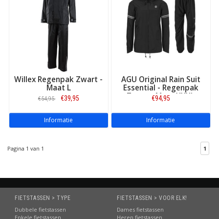
Willex Regenpak Zwart -
AGU Original Rain Suit
Maat L
Essential - Regenpak
Zwart - Maat XXXL
€39,95
€94,95
€54,95
Informatie
Informatie
Pagina 1 van 1
1
FIETSTASSEN > TYPE
FIETSTASSEN > VOOR ELK!
Dubbele fietstassen
Dames fietstassen
Enkele fietstassen
Heren fietstassen