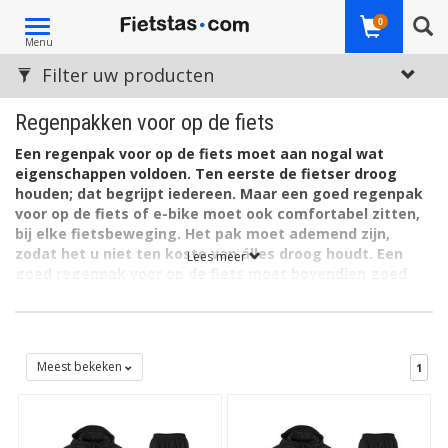
Toggle
0
Menu
navigation
Filter uw producten
Regenpakken voor op de fiets
Een regenpak voor op de fiets moet aan nogal wat
eigenschappen voldoen. Ten eerste de fietser droog
houden; dat begrijpt iedereen. Maar een goed
regenpak
voor op de fiets of e-bike moet ook comfortabel zitten,
bij elke fietsbeweging. Het pak moet ademend zijn,
zodat het u niet ten koste van álles droog houdt. Een
Lees meer
goed regenpak voor op de fiets moet bovendien goed
isoleren en niet alleen water- maar ook winddicht zijn.
Behalve pakken verkopen we ook regenhoeden,
complete outdoor rain suits en Gaiters. Zoals van de A-
merken AGU, Willex, Ortlieb en Vaude.
Meest bekeken
1
Kortom, een fietsregenpak moet aan best wat eigenschappen
voldoen, wil je er echt iets aan hebben. Bekende merken zoals
AGU, Willex, Ortlieb en Vaude zijn in het ontwikkelen hiervan
gelukkig al jarenlang bedreven. Hun regenpakken, regenbroeken,