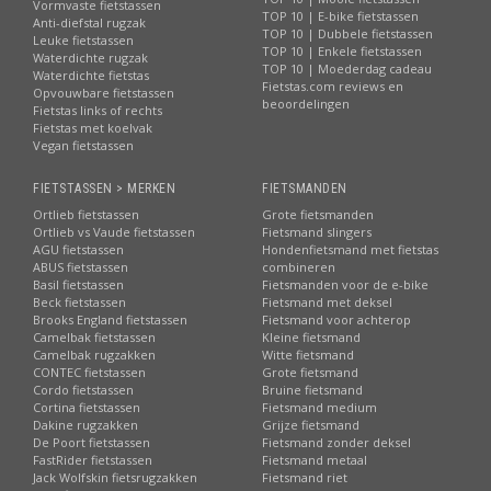
Vormvaste fietstassen
TOP 10 | E-bike fietstassen
Anti-diefstal rugzak
TOP 10 | Dubbele fietstassen
Leuke fietstassen
TOP 10 | Enkele fietstassen
Waterdichte rugzak
TOP 10 | Moederdag cadeau
Waterdichte fietstas
Fietstas.com reviews en
Opvouwbare fietstassen
beoordelingen
Fietstas links of rechts
Fietstas met koelvak
Vegan fietstassen
FIETSTASSEN > MERKEN
FIETSMANDEN
Ortlieb fietstassen
Grote fietsmanden
Ortlieb vs Vaude fietstassen
Fietsmand slingers
AGU fietstassen
Hondenfietsmand met fietstas
ABUS fietstassen
combineren
Basil fietstassen
Fietsmanden voor de e-bike
Beck fietstassen
Fietsmand met deksel
Brooks England fietstassen
Fietsmand voor achterop
Camelbak fietstassen
Kleine fietsmand
Camelbak rugzakken
Witte fietsmand
CONTEC fietstassen
Grote fietsmand
Cordo fietstassen
Bruine fietsmand
Cortina fietstassen
Fietsmand medium
Dakine rugzakken
Grijze fietsmand
De Poort fietstassen
Fietsmand zonder deksel
FastRider fietstassen
Fietsmand metaal
Jack Wolfskin fietsrugzakken
Fietsmand riet