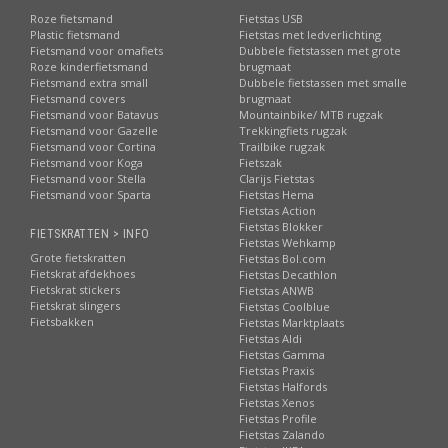
Roze fietsmand
Fietstas USB
Plastic fietsmand
Fietstas met ledverlichting
Fietsmand voor omafiets
Dubbele fietstassen met grote
Roze kinderfietsmand
brugmaat
Fietsmand extra small
Dubbele fietstassen met smalle
Fietsmand covers
brugmaat
Fietsmand voor Batavus
Mountainbike/ MTB rugzak
Fietsmand voor Gazelle
Trekkingfiets rugzak
Fietsmand voor Cortina
Trailbike rugzak
Fietsmand voor Koga
Fietszak
Fietsmand voor Stella
Clarijs Fietstas
Fietsmand voor Sparta
Fietstas Hema
Fietstas Action
Fietstas Blokker
FIETSKRATTEN > INFO
Fietstas Wehkamp
Grote fietskratten
Fietstas Bol.com
Fietskrat afdekhoes
Fietstas Decathlon
Fietskrat stickers
Fietstas ANWB
Fietskrat slingers
Fietstas Coolblue
Fietsbakken
Fietstas Marktplaats
Fietstas Aldi
Fietstas Gamma
Fietstas Praxis
Fietstas Halfords
Fietstas Xenos
Fietstas Profile
Fietstas Zalando