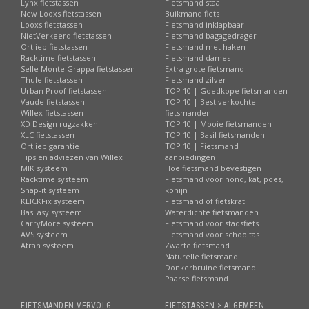
Lynx fietstassen
Fietsmand staal
New Looxs fietstassen
Buikmand fiets
Looxs fietstassen
Fietsmand inklapbaar
NietVerkeerd fietstassen
Fietsmand bagagedrager
Ortlieb fietstassen
Fietsmand met haken
Racktime fietstassen
Fietsmand dames
Selle Monte Grappa fietstassen
Extra grote fietsmand
Thule fietstassen
Fietsmand zilver
Urban Proof fietstassen
TOP 10 | Goedkope fietsmanden
Vaude fietstassen
TOP 10 | Best verkochte
Willex fietstassen
fietsmanden
XD Design rugzakken
TOP 10 | Mooie fietsmanden
XLC fietstassen
TOP 10 | Basil fietsmanden
Ortlieb garantie
TOP 10 | Fietsmand
Tips en adviezen van Willex
aanbiedingen
MIK systeem
Hoe fietsmand bevestigen
Racktime systeem
Fietsmand voor hond, kat, poes,
Snap-it systeem
konijn
KLICKFix systeem
Fietsmand of fietskrat
BasEasy systeem
Waterdichte fietsmanden
CarryMore systeem
Fietsmand voor stadsfiets
AVS systeem
Fietsmand voor schooltas
Atran systeem
Zwarte fietsmand
Naturelle fietsmand
Donkerbruine fietsmand
Paarse fietsmand
FIETSMANDEN VERVOLG
FIETSTASSEN > ALGEMEEN