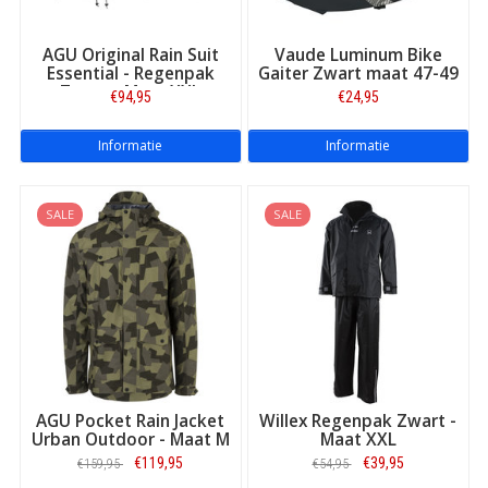
AGU Original Rain Suit
Vaude Luminum Bike
Essential - Regenpak
Gaiter Zwart maat 47-49
Zwart - Maat XXL
€94,95
€24,95
Informatie
Informatie
SALE
SALE
AGU Pocket Rain Jacket
Willex Regenpak Zwart -
Urban Outdoor - Maat M
Maat XXL
€119,95
€39,95
€159,95
€54,95