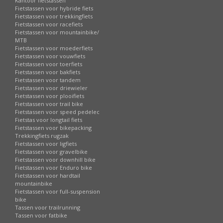
Kantoor fietstassen
Fietstassen voor hybride fiets
Fietstassen voor trekkingfiets
Fietstassen voor racefiets
Fietstassen voor mountainbike/
MTB
Fietstassen voor moederfiets
Fietstassen voor vouwfiets
Fietstassen voor toerfiets
Fietstassen voor bakfiets
Fietstassen voor tandem
Fietstassen voor driewieler
Fietstassen voor plooifiets
Fietstassen voor trail bike
Fietstassen voor speed pedelec
Fietstas voor longtail fiets
Fietstassen voor bikepacking
Trekkingfiets rugzak
Fietstassen voor ligfiets
Fietstassen voor gravelbike
Fietstassen voor downhill bike
Fietstassen voor Enduro bike
Fietstassen voor hardtail
mountainbike
Fietstassen voor full-suspension
bike
Tassen voor trailrunning
Tassen voor fatbike