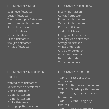
FIETSTASSEN > STIJL
FIETSTASSEN > MATERIAAL
Sportieve fietstassen
Bisonyl fietstassen
Design fietstassen
Canvas fietstassen
Trendy en hippe fietstassen
Polyester fietstassen
No-nonsense fietstassen
Tarpaulin fietstassen
Retro fietstassen
Kunststof fietstassen
Leren fietstassen
Textiel fietstassen
Stoere fietstassen
Lichtgewicht fietstassen
Urban fietstassen
Gerecyclede fietstassen
Vrolijke fietstassen
Stevige fietstassen
Vintage fietstassen
Willex onderdelen
Ortlieb onderdelen
Vaude onderdelen
Basil onderdelen
Thule onderdelen
FIETSTASSEN > KENMERKEN
FIETSTASSEN > TOP 10
OVERIG
TOP 10 | Best verkochte
fietstassen
Waterdichte fietstassen
TOP 10 | Fietstas aanbiedingen
Reflecterende fietstassen
TOP 10 | Goedkope fietstassen
Grote fietstassen
TOP 10 | Hoge segment beste
Mooie fietstassen
fietstassen
Kleine fietstassen
TOP 10 | Verhouding prijs-
E-bike fietstassen
kwaliteit
Korting op Fietstas.com
TOP 10 | Mooie fietstassen