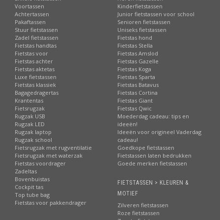
Voortassen
Kinderfietstassen
Achtertassen
Junior fietstassen voor school
Pakaftassen
Senioren fietstassen
Stuur fietstassen
Uniseks fietstassen
Zadel fietstassen
Fietstas hond
Fietstas handtas
Fietstas Stella
Fietstas voor
Fietstas Amslod
Fietstas achter
Fietstas Gazelle
Fietstas aktetas
Fietstas Koga
Luxe fietstassen
Fietstas Sparta
Fietstas klassiek
Fietstas Batavus
Bagagedragertas
Fietstas Cortina
Krantentas
Fietstas Giant
Fietsrugzak
Fietstas Qwic
Rugzak USB
Moederdag cadeau: tips en
Rugzak LED
ideeën!
Rugzak laptop
Ideeën voor origineel Vaderdag
Rugzak school
cadeau!
Fietsrugzak met rugventilatie
Goedkope fietstassen
Fietsrugzak met waterzak
Fietstassen laten bedrukken
Fietstas voordrager
Goede merken fietstassen
Zadeltas
Bovenbuistas
FIETSTASSEN > KLEUREN &
Cockpit tas
MOTIEF
Top tube bag
Fietstas voor pakkendrager
Zilveren fietstassen
Roze fietstassen