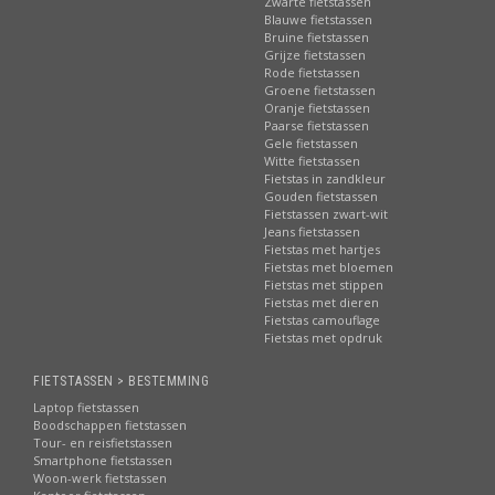
Zwarte fietstassen
Blauwe fietstassen
Bruine fietstassen
Grijze fietstassen
Rode fietstassen
Groene fietstassen
Oranje fietstassen
Paarse fietstassen
Gele fietstassen
Witte fietstassen
Fietstas in zandkleur
Gouden fietstassen
Fietstassen zwart-wit
Jeans fietstassen
Fietstas met hartjes
Fietstas met bloemen
Fietstas met stippen
Fietstas met dieren
Fietstas camouflage
Fietstas met opdruk
FIETSTASSEN > BESTEMMING
Laptop fietstassen
Boodschappen fietstassen
Tour- en reisfietstassen
Smartphone fietstassen
Woon-werk fietstassen