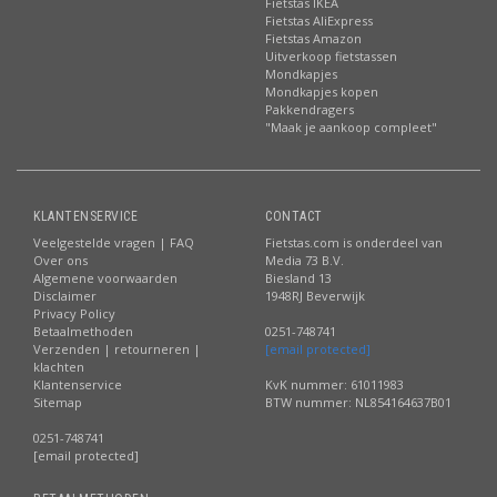
Fietstas IKEA
Fietstas AliExpress
Fietstas Amazon
Uitverkoop fietstassen
Mondkapjes
Mondkapjes kopen
Pakkendragers
"Maak je aankoop compleet"
KLANTENSERVICE
CONTACT
Veelgestelde vragen | FAQ
Fietstas.com is onderdeel van
Over ons
Media 73 B.V.
Algemene voorwaarden
Biesland 13
Disclaimer
1948RJ Beverwijk
Privacy Policy
Betaalmethoden
0251-748741
Verzenden | retourneren |
[email protected]
klachten
Klantenservice
KvK nummer: 61011983
Sitemap
BTW nummer: NL854164637B01
0251-748741
[email protected]