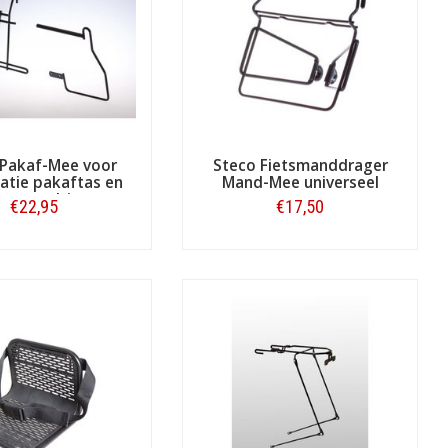
iginal. In bijvoorbeeld zwart,
productomschrijvingen van de gewenste
 Pakaf-Mee voor
Steco Fietsmanddrager
atie pakaftas en
Mand-Mee universeel
ietsstoeltje
€22,95
€17,50
Bestellen
Bestellen