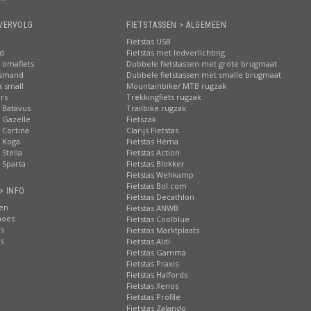
VERVOLG
FIETSTASSEN > ALGEMEEN
Fietstas USB
nd
Fietstas met ledverlichting
 omafiets
Dubbele fietstassen met grote brugmaat
tsmand
Dubbele fietstassen met smalle brugmaat
a small
Mountainbike/ MTB rugzak
rs
Trekkingfiets rugzak
 Batavus
Trailbike rugzak
 Gazelle
Fietszak
 Cortina
Clarijs Fietstas
 Koga
Fietstas Hema
Stella
Fietstas Action
 Sparta
Fietstas Blokker
Fietstas Wehkamp
Fietstas Bol.com
> INFO
Fietstas Decathlon
ten
Fietstas ANWB
hoes
Fietstas Coolblue
rs
Fietstas Marktplaats
rs
Fietstas Aldi
Fietstas Gamma
Fietstas Praxis
Fietstas Halfords
Fietstas Xenos
Fietstas Profile
Fietstas Zalando