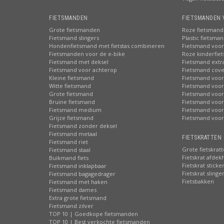
FIETSMANDEN
FIETSMANDEN 
Grote fietsmanden
Roze fietsmand
Fietsmand slingers
Plastic fietsma
Hondenfietsmand met fietstas combineren
Fietsmand voor
Fietsmanden voor de e-bike
Roze kinderfie
Fietsmand met deksel
Fietsmand extr
Fietsmand voor achterop
Fietsmand cove
Kleine fietsmand
Fietsmand voor
Witte fietsmand
Fietsmand voor
Grote fietsmand
Fietsmand voor
Bruine fietsmand
Fietsmand voor
Fietsmand medium
Fietsmand voor 
Grijze fietsmand
Fietsmand voor
Fietsmand zonder deksel
Fietsmand metaal
FIETSKRATTEN 
Fietsmand riet
Grote fietskrat
Fietsmand staal
Fietskrat afdek
Buikmand fiets
Fietskrat sticke
Fietsmand inklapbaar
Fietskrat slinge
Fietsmand bagagedrager
Fietsbakken
Fietsmand met haken
Fietsmand dames
Extra grote fietsmand
Fietsmand zilver
TOP 10 | Goedkope fietsmanden
TOP 10 | Best verkochte fietsmanden