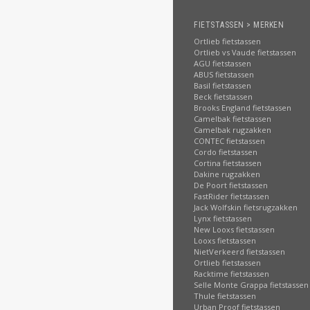
FIETSTASSEN > MERKEN
Ortlieb fietstassen
Ortlieb vs Vaude fietstassen
AGU fietstassen
ABUS fietstassen
Basil fietstassen
Beck fietstassen
Brooks England fietstassen
Camelbak fietstassen
Camelbak rugzakken
CONTEC fietstassen
Cordo fietstassen
Cortina fietstassen
Dakine rugzakken
De Poort fietstassen
FastRider fietstassen
Jack Wolfskin fietsrugzakken
Lynx fietstassen
New Looxs fietstassen
Looxs fietstassen
NietVerkeerd fietstassen
Ortlieb fietstassen
Racktime fietstassen
Selle Monte Grappa fietstassen
Thule fietstassen
Urban Proof fietstassen