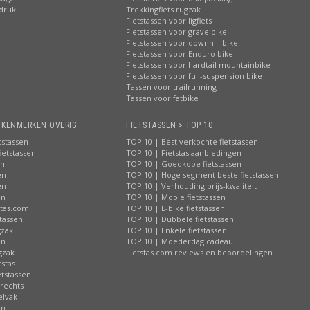
pdruk
Trekkingfiets rugzak
Fietstassen voor ligfiets
Fietstassen voor gravelbike
Fietstassen voor downhill bike
Fietstassen voor Enduro bike
Fietstassen voor hardtail mountainbike
Fietstassen voor full-suspension bike
Tassen voor trailrunning
Tassen voor fatbike
> KENMERKEN OVERIG
FIETSTASSEN > TOP 10
tstassen
TOP 10 | Best verkochte fietstassen
ietstassen
TOP 10 | Fietstas aanbiedingen
en
TOP 10 | Goedkope fietstassen
en
TOP 10 | Hoge segment beste fietstassen
en
TOP 10 | Verhouding prijs-kwaliteit
en
TOP 10 | Mooie fietstassen
stas.com
TOP 10 | E-bike fietstassen
tassen
TOP 10 | Dubbele fietstassen
gzak
TOP 10 | Enkele fietstassen
en
TOP 10 | Moederdag cadeau
gzak
Fietstas.com reviews en beoordelingen
tstas
tstassen
 rechts
elvak
en