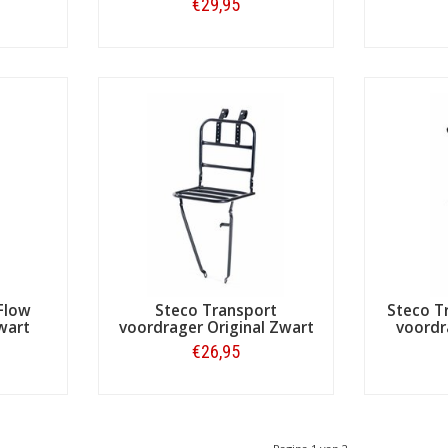
€29,95
Bestellen
Flow
Steco Transport
Steco T
wart
voordrager Original Zwart
voordr
€26,95
Bestellen