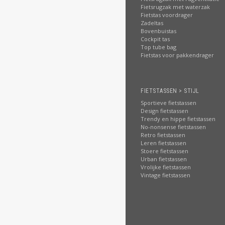
Fietsrugzak met waterzak
Fietstas voordrager
Zadeltas
Bovenbuistas
Cockpit tas
Top tube bag
Fietstas voor pakkendrager
FIETSTASSEN > STIJL
Sportieve fietstassen
Design fietstassen
Trendy en hippe fietstassen
No-nonsense fietstassen
Retro fietstassen
Leren fietstassen
Stoere fietstassen
Urban fietstassen
Vrolijke fietstassen
Vintage fietstassen