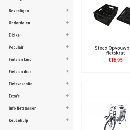
aanbod op Fietstas.com. Met 
ghost
matzwart en wit. Voor fiets
Bevestigen
Steco fietsaccessoire hier o
ghost
Onderdelen
ghost
E-bike
ghost
Populair
Steco Opvouwb
fietskrat
ghost
€16,95
Fiets en kind
ghost
Fiets en dier
Bestellen
ghost
Fietsvakantie
ghost
Extra's
ghost
Info fietstassen
ghost
Keuzehulp
ghost