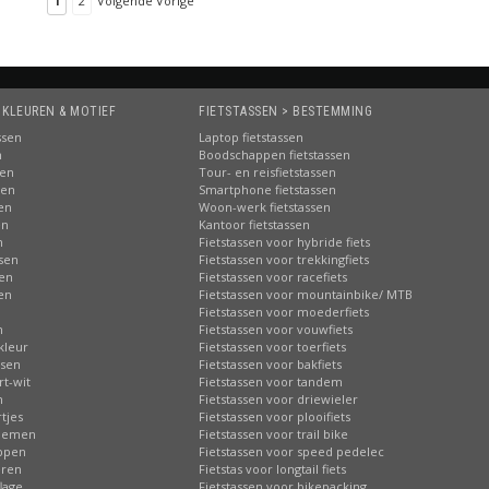
1
2
Volgende Vorige
 KLEUREN & MOTIEF
FIETSTASSEN > BESTEMMING
ssen
Laptop fietstassen
n
Boodschappen fietstassen
sen
Tour- en reisfietstassen
sen
Smartphone fietstassen
sen
Woon-werk fietstassen
en
Kantoor fietstassen
n
Fietstassen voor hybride fiets
ssen
Fietstassen voor trekkingfiets
sen
Fietstassen voor racefiets
sen
Fietstassen voor mountainbike/ MTB
n
Fietstassen voor moederfiets
n
Fietstassen voor vouwfiets
kleur
Fietstassen voor toerfiets
ssen
Fietstassen voor bakfiets
rt-wit
Fietstassen voor tandem
n
Fietstassen voor driewieler
tjes
Fietstassen voor plooifiets
loemen
Fietstassen voor trail bike
ippen
Fietstassen voor speed pedelec
eren
Fietstas voor longtail fiets
lage
Fietstassen voor bikepacking