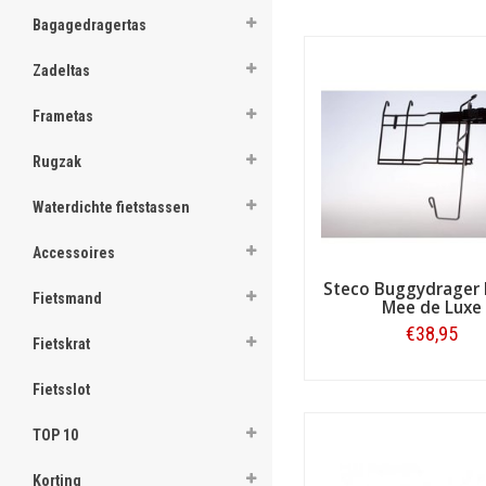
ghost
Bagagedragertas
ghost
Zadeltas
ghost
Frametas
ghost
Rugzak
ghost
Waterdichte fietstassen
ghost
Accessoires
ghost
Steco Buggydrager
Fietsmand
Mee de Luxe
ghost
€38,95
Fietskrat
Veilig en stabiel fietsen
ghost
Sinds 1928 is Steco daarbij 
Bestellen
Fietsslot
en een frame. Toch houdt di
ghost
maken zij het meenemen van
TOP 10
Voordrager voor fiets en
ghost
De kennis daarover is van g
Korting