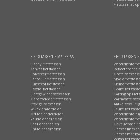
Fietstas met o
FIETSTASSEN > MATERIAAL
FIETSTASSEN 
Bisonyl fietstassen
Waterdichte fie
Canvas fietstassen
Reflecterende f
Polyester fietstassen
Grote fietstass
Tarpaulin fietstassen
Mooie fietstass
Kunststof fietstassen
Kleine fietstass
Textiel fietstassen
E-bike fietstass
Lichtgewicht fietstassen
Korting op Fiet
Gerecyclede fietstassen
Vormvaste fiets
Stevige fietstassen
Anti-diefstal ru
Willex onderdelen
Leuke fietstass
Ortlieb onderdelen
Waterdichte ru
Vaude onderdelen
Waterdichte fie
Basil onderdelen
Opvouwbare fie
Thule onderdelen
Fietstas links of
Fietstas met ko
Vegan fietstass