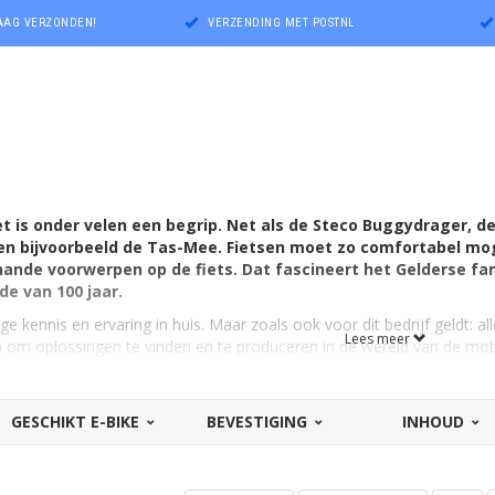
DAAG VERZONDEN!
VERZENDING MET POSTNL
et is onder velen een begrip. Net als de Steco Buggydrager,
en bijvoorbeeld de Tas-Mee. Fietsen moet zo comfortabel moge
ande voorwerpen op de fiets. Dat fascineert het Gelderse fa
de van 100 jaar.
ge kennis en ervaring in huis. Maar zoals ook voor dit bedrijf geldt: all
Lees meer
om oplossingen te vinden en te produceren in de wereld van de mobili
an.
rrassende rijwielartikelen
GESCHIKT E-BIKE
BEVESTIGING
INHOUD
elderland) maakt Steco slimme, degelijke producten van hoogwaardig 
ndere innovatieve oplossingen, zoals bijvoorbeeld de Buggy-Mee. Voo
erpen op en met de fiets. Zodat het dagelijkse leven voor u net weer