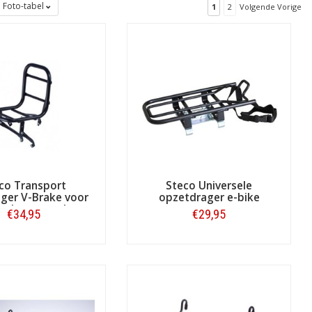
Foto-tabel
1
2
Volgende Vorige
co Transport
Steco Universele
ger V-Brake voor
opzetdrager e-bike
ende voorvork
€34,95
€29,95
ielen, trappers, een ketting, een stuur
Bestellen
Bestellen
rtabeler maken? Of beter gezegd: hoe
 En komt tot uiting in bijgaande