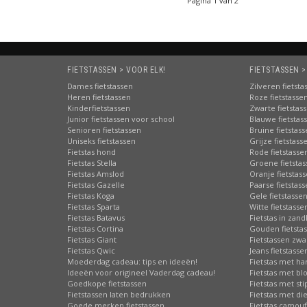
Pagina 1 van 2
FIETSTASSEN > VOOR ELK!
FIETSTASSEN >
Dames fietstassen
Zilveren fietsta
Heren fietstassen
Roze fietstasse
Kinderfietstassen
Zwarte fietstas
Junior fietstassen voor school
Blauwe fietstas
Senioren fietstassen
Bruine fietstas
Uniseks fietstassen
Grijze fietstass
Fietstas hond
Rode fietstasse
Fietstas Stella
Groene fietsta
Fietstas Amslod
Oranje fietstas
Fietstas Gazelle
Paarse fietstas
Fietstas Koga
Gele fietstasse
Fietstas Sparta
Witte fietstasse
Fietstas Batavus
Fietstas in zand
Fietstas Cortina
Gouden fietsta
Fietstas Giant
Fietstassen zwa
Fietstas Qwic
Jeans fietstasse
Moederdag cadeau: tips en ideeën!
Fietstas met har
Ideeën voor origineel Vaderdag cadeau!
Fietstas met b
Goedkope fietstassen
Fietstas met st
Fietstassen laten bedrukken
Fietstas met di
Goede merken fietstassen
Fietstas camouf