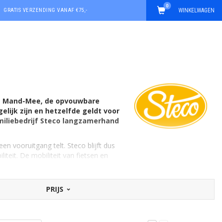
0
GRATIS VERZENDING VANAF €75,-
WINKELWAGEN
 de Mand-Mee, de opvouwbare
lijk zijn en hetzelfde geldt voor
miliebedrijf Steco langzamerhand
een vooruitgang telt. Steco blijft dus
teit. De mobiliteit van fietsen en
PRIJS
staal. Van een betrouwbare
r het stabiel en veilig kunnen
 een beetje makkelijker wordt...