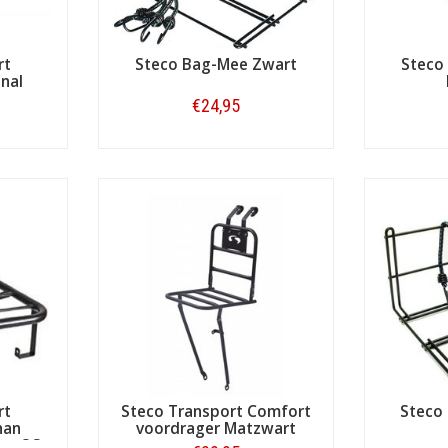
rt
Steco Bag-Mee Zwart
Steco
nal
€24,95
Bestellen
rt
Steco Transport Comfort
Steco
nan
voordrager Matzwart
ng OS