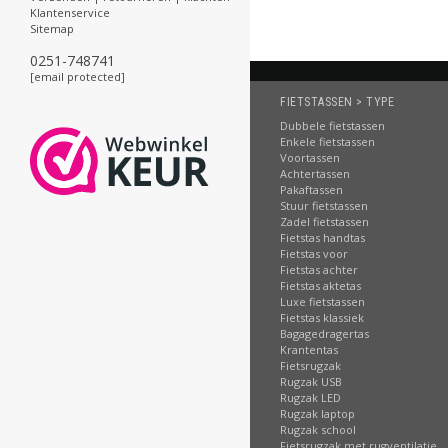
Klantenservice
Sitemap
0251-748741
[email protected]
FIETSTASSEN > TYPE
Dubbele fietstassen
Enkele fietstassen
Voortassen
Achtertassen
Pakaftassen
Stuur fietstassen
Zadel fietstassen
Fietstas handtas
Fietstas voor
Fietstas achter
Fietstas aktetas
Luxe fietstassen
Fietstas klassiek
Bagagedragertas
Krantentas
Fietsrugzak
Rugzak USB
Rugzak LED
Rugzak laptop
Rugzak school
Fietsrugzak met rugventilatie