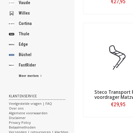
.
€27,95
Vaude
Zwart
Willex
Bestellen
Cortina
.
.
Thule
.
.
Edge
.
.
Büchel
.
.
FastRider
.
Meer merken
[email protected]
Steco Transport 
KLANTENSERVICE
voordrager Matz
Veelgestelde vragen | FAQ
€29,95
Over ons
Algemene voorwaarden
Bestellen
Disclaimer
Privacy Policy
Betaalmethoden
Verzenden | retourneren | klachten