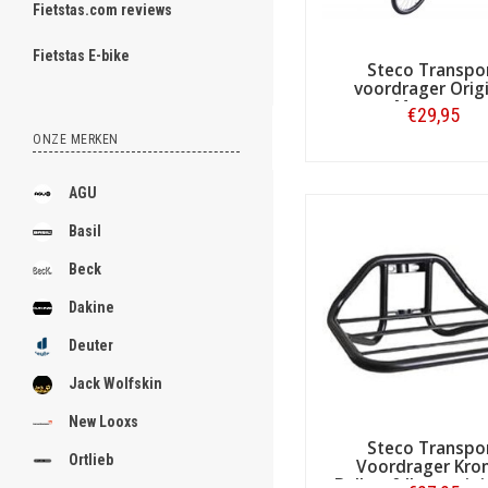
Fietstas.com reviews
ghost
Fietstas E-bike
Steco Transpo
voordrager Origi
Matzwart
€29,95
ONZE MERKEN
.
Bestellen
.
AGU
.
Basil
.
Beck
.
Dakine
.
Deuter
.
Jack Wolfskin
.
New Looxs
Steco Transpo
.
Ortlieb
Voordrager Kro
Balhoofdbevestigi