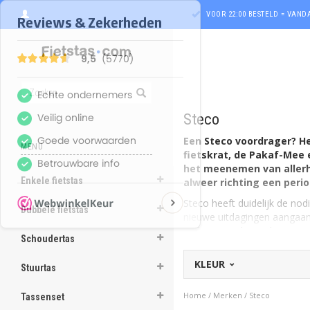
VOOR 22:00 BESTELD = VAN
Steco
Een Steco voordrager? H
MENU
fietskrat, de Pakaf-Mee 
het meenemen van allerh
Enkele fietstas
alweer richting een perio
ghost
Steco heeft duidelijk de nodi
Dubbele fietstas
nieuwe uitdagingen aangaan 
ghost
andere rijwielen welteversta
Schoudertas
ghost
Voordragers en andere ve
KLEUR
Stuurtas
Vanuit thuisplaats Stroe (G
ghost
bagagedragerverbreder tot a
Home
/
Merken
/
Steco
Tassenset
meenemen van allerlei voorw