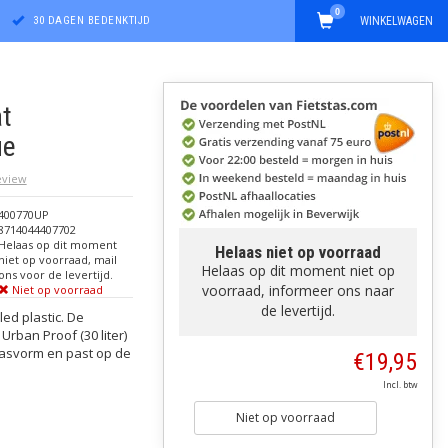
0
30 DAGEN BEDENKTIJD
WINKELWAGEN
at
ue
review
400770UP
8714044407702
Helaas op dit moment
Helaas niet op voorraad
niet op voorraad, mail
Helaas op dit moment niet op
ons voor de levertijd.
voorraad, informeer ons naar
Niet op voorraad
de levertijd.
led plastic. De
Urban Proof (30 liter)
pasvorm en past op de
€19,95
Incl. btw
Niet op voorraad