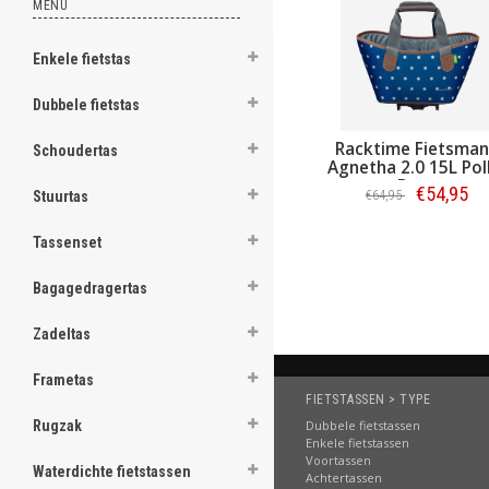
MENU
ghost
Enkele fietstas
Dubbele fietstas
Racktime Fietsma
.
Schoudertas
Agnetha 2.0 15L Po
Dots
.
€54,95
€64,95
Stuurtas
.
Bestellen
Tassenset
.
Bagagedragertas
.
Zadeltas
.
.
Frametas
FIETSTASSEN > TYPE
.
Dubbele fietstassen
Rugzak
Enkele fietstassen
.
Voortassen
Waterdichte fietstassen
Achtertassen