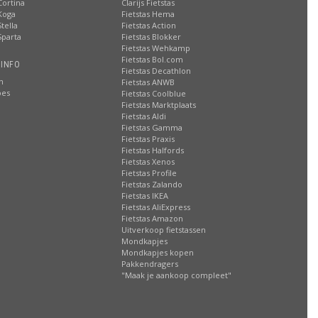
Cortina
Clarijs Fietstas
Koga
Fietstas Hema
tella
Fietstas Action
Sparta
Fietstas Blokker
Fietstas Wehkamp
Fietstas Bol.com
 INFO
Fietstas Decathlon
n
Fietstas ANWB
oes
Fietstas Coolblue
Fietstas Marktplaats
Fietstas Aldi
Fietstas Gamma
Fietstas Praxis
Fietstas Halfords
Fietstas Xenos
Fietstas Profile
Fietstas Zalando
Fietstas IKEA
Fietstas AliExpress
Fietstas Amazon
Uitverkoop fietstassen
Mondkapjes
Mondkapjes kopen
Pakkendragers
"Maak je aankoop compleet"