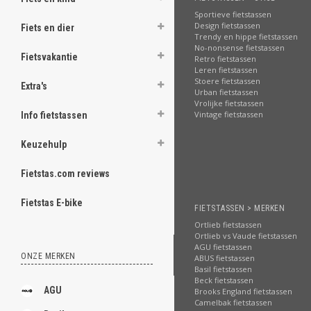
Sportieve fietstassen
Design fietstassen
Fiets en dier
Trendy en hippe fietstassen
No-nonsense fietstassen
Fietsvakantie
Retro fietstassen
Leren fietstassen
Stoere fietstassen
Extra's
Urban fietstassen
Vrolijke fietstassen
Vintage fietstassen
Info fietstassen
Keuzehulp
Fietstas.com reviews
Fietstas E-bike
FIETSTASSEN > MERKEN
Ortlieb fietstassen
Ortlieb vs Vaude fietstassen
AGU fietstassen
ONZE MERKEN
ABUS fietstassen
Basil fietstassen
Beck fietstassen
AGU
Brooks England fietstassen
Camelbak fietstassen