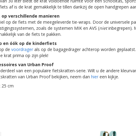
van 30 liter biedt de krat voldoende ruimte voor een schooltas, sport
ets af is de krat gemakkelijk te tillen dankzij de open handgrepen aan
 op verschillende manieren
biel op de fiets met de meegeleverde tie-wraps. Door de universele 
vestigingssystemen, zoals de systemen MIK en AVS (
niet
inbegrepen). 
akkelijk van de fiets te pakken.
p en óók op de kinderfiets
 op de
voordrager
als op de bagagedrager achterop worden geplaatst
de krat prima op zijn plek!
essoires van Urban Proof
nderdeel van een populaire fietskratten-serie. Wilt u de andere kleurva
tskratten van Urban Proof bekijken, neem dan
hier
een kijkje.
x 25 cm