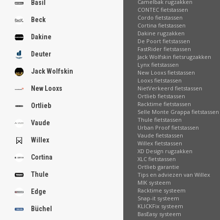
Camelbak rugzakken
Basil
CONTEC fietstassen
Cordo fietstassen
Beck
Cortina fietstassen
Dakine rugzakken
Dakine
De Poort fietstassen
FastRider fietstassen
Deuter
Jack Wolfskin fietsrugzakken
Lynx fietstassen
Jack Wolfskin
New Looxs fietstassen
Looxs fietstassen
NietVerkeerd fietstassen
New Looxs
Ortlieb fietstassen
Racktime fietstassen
Ortlieb
Selle Monte Grappa fietstassen
Thule fietstassen
Vaude
Urban Proof fietstassen
Vaude fietstassen
Willex
Willex fietstassen
XD Design rugzakken
Cortina
XLC fietstassen
Ortlieb garantie
Thule
Tips en adviezen van Willex
MIK systeem
Racktime systeem
Edge
Snap-it systeem
KLICKFix systeem
Büchel
BasEasy systeem