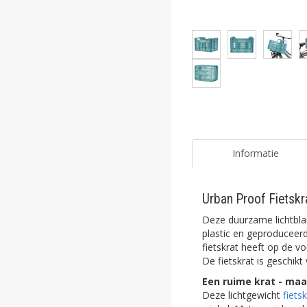
ghost
ghost
ghost
ghost
ghost
ghost
Informatie
ghost
Urban Proof Fietskr
ghost
Deze duurzame lichtbl
ghost
plastic en geproduceer
fietskrat heeft op de v
De fietskrat is geschik
ghost
Een ruime krat - ma
ghost
Deze lichtgewicht
fiets