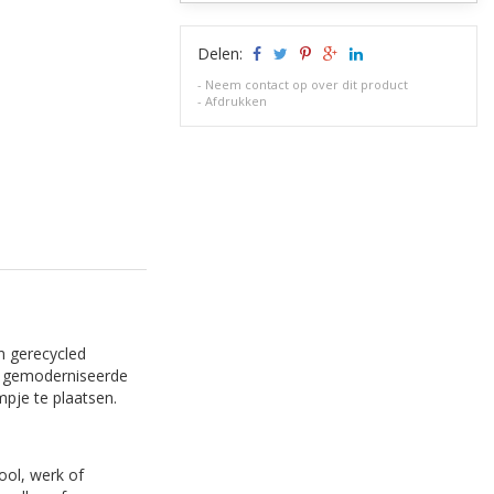
Delen:
-
Neem contact op over dit product
-
Afdrukken
n gerecycled
e, gemoderniseerde
mpje te plaatsen.
ool, werk of