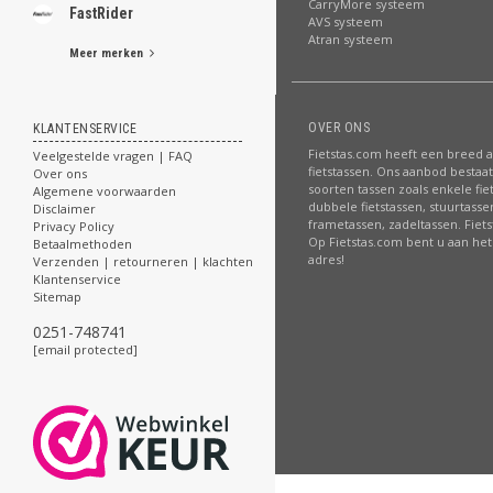
CarryMore systeem
FastRider
AVS systeem
Atran systeem
Meer merken
OVER ONS
KLANTENSERVICE
Fietstas.com heeft een breed 
Veelgestelde vragen | FAQ
fietstassen. Ons aanbod bestaat 
Over ons
soorten tassen zoals enkele fie
Algemene voorwaarden
dubbele fietstassen, stuurtasse
Disclaimer
frametassen, zadeltassen. Fiet
Privacy Policy
Op Fietstas.com bent u aan het 
Betaalmethoden
adres!
Verzenden | retourneren | klachten
Klantenservice
Sitemap
0251-748741
[email protected]