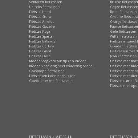
Senioren fietstassen
Bruine fietstasse
Uniseks fietstassen
Grijze fietstasse
Fietstas hond
Rode fietstassen
Fietstas Stella
Groene fietstass
Fietstas Amslod
Oranje fietstasse
Fietstas Gazelle
Paarse fietstasse
Fietstas Koga
Gele fietstassen
Fietstas Sparta
Witte fietstassen
Fietstas Batavus
Fietstas in zandk
Fietstas Cortina
Gouden fietstas
Fietstas Giant
Fietstassen zwart
Fietstas Qwic
Jeans fietstassen
Moederdag cadeau: tips en ideeën!
Fietstas met hart
Ideeën voor origineel Vaderdag cadeau!
Fietstas met bl
Goedkope fietstassen
Fietstas met sti
Fietstassen laten bedrukken
Fietstas met die
Goede merken fietstassen
Fietstas camoufl
Fietstas met opd
FIETSTASSEN > MATERIAAL
FIETSTASSEN > 