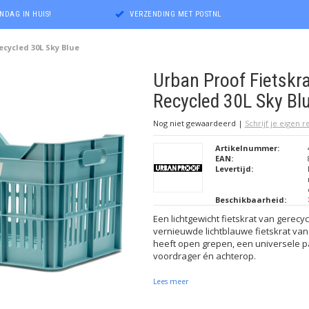
NDAG IN HUIS!
VERZENDING MET POSTNL
ecycled 30L Sky Blue
Urban Proof Fietskr
Recycled 30L Sky Bl
Nog niet gewaardeerd
|
Schrijf je eigen 
Artikelnummer:
EAN:
Levertijd:
Beschikbaarheid:
Een lichtgewicht fietskrat van gerecyc
vernieuwde lichtblauwe fietskrat van 
heeft open grepen, een universele 
voordrager én achterop.
Lees meer