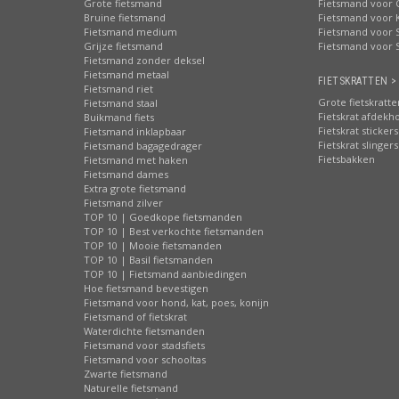
Grote fietsmand
Fietsmand voor 
Bruine fietsmand
Fietsmand voor 
Fietsmand medium
Fietsmand voor S
Grijze fietsmand
Fietsmand voor 
Fietsmand zonder deksel
Fietsmand metaal
FIETSKRATTEN >
Fietsmand riet
Grote fietskratte
Fietsmand staal
Fietskrat afdekh
Buikmand fiets
Fietskrat stickers
Fietsmand inklapbaar
Fietskrat slingers
Fietsmand bagagedrager
Fietsbakken
Fietsmand met haken
Fietsmand dames
Extra grote fietsmand
Fietsmand zilver
TOP 10 | Goedkope fietsmanden
TOP 10 | Best verkochte fietsmanden
TOP 10 | Mooie fietsmanden
TOP 10 | Basil fietsmanden
TOP 10 | Fietsmand aanbiedingen
Hoe fietsmand bevestigen
Fietsmand voor hond, kat, poes, konijn
Fietsmand of fietskrat
Waterdichte fietsmanden
Fietsmand voor stadsfiets
Fietsmand voor schooltas
Zwarte fietsmand
Naturelle fietsmand