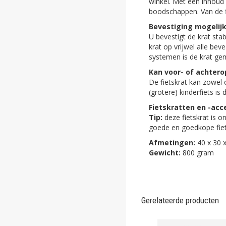
winkel. Met een inhoud 
ghost
boodschappen. Van de fi
Bevestiging mogelijk
ghost
U bevestigt de krat sta
krat op vrijwel alle be
ghost
systemen is de krat gem
Kan voor- of achtero
ghost
De fietskrat kan zowel
(grotere) kinderfiets is 
ghost
Fietskratten en -acc
ghost
Tip:
deze fietskrat is o
goede en goedkope fie
ghost
Afmetingen:
40 x 30 
Gewicht:
800 gram
ghost
ghost
ghost
Gerelateerde producten
ghost