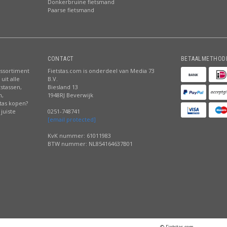
Donkerbruine fietsmand
Paarse fietsmand
CONTACT
BETAALMETHOD
assortiment
Fietstas.com is onderdeel van Media 73
uit alle
B.V.
tstassen,
Biesland 13
n,
1948RJ Beverwijk
stas kopen?
juiste
0251-748741
[email protected]
KvK nummer: 61011983
BTW nummer: NL854164637B01
© Fietstas.com