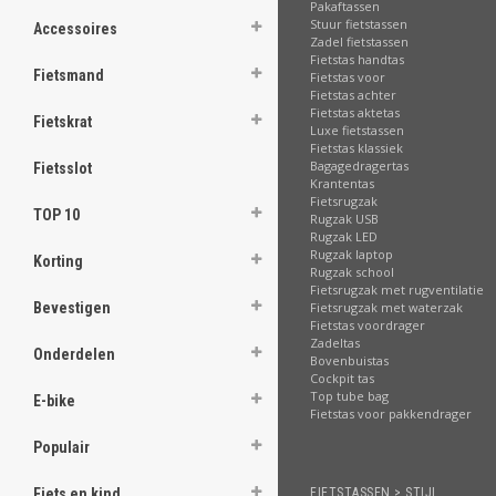
.
Pakaftassen
Stuur fietstassen
Accessoires
Zadel fietstassen
Fietstas handtas
Fietsmand
Fietstas voor
Fietstas achter
.
Fietstas aktetas
Fietskrat
.
Luxe fietstassen
.
Fietstas klassiek
.
Bagagedragertas
Fietsslot
.
Krantentas
.
Fietsrugzak
.
TOP 10
Rugzak USB
.
Rugzak LED
.
Rugzak laptop
Korting
Rugzak school
Fietsrugzak met rugventilatie
[email protected]
Fietsrugzak met waterzak
Bevestigen
Fietstas voordrager
Zadeltas
Onderdelen
Bovenbuistas
Cockpit tas
Top tube bag
E-bike
Fietstas voor pakkendrager
Populair
FIETSTASSEN > STIJL
Fiets en kind