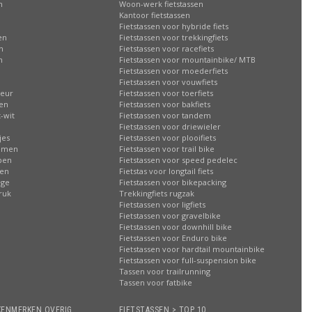
n
Woon-werk fietstassen
n
Kantoor fietstassen
Fietstassen voor hybride fiets
en
Fietstassen voor trekkingfiets
n
Fietstassen voor racefiets
n
Fietstassen voor mountainbike/ MTB
Fietstassen voor moederfiets
Fietstassen voor vouwfiets
leur
Fietstassen voor toerfiets
sen
Fietstassen voor bakfiets
-wit
Fietstassen voor tandem
Fietstassen voor driewieler
jes
Fietstassen voor plooifiets
oemen
Fietstassen voor trail bike
ppen
Fietstassen voor speed pedelec
ren
Fietstas voor longtail fiets
age
Fietstassen voor bikepacking
ruk
Trekkingfiets rugzak
Fietstassen voor ligfiets
Fietstassen voor gravelbike
Fietstassen voor downhill bike
Fietstassen voor Enduro bike
Fietstassen voor hardtail mountainbike
Fietstassen voor full-suspension bike
Tassen voor trailrunning
Tassen voor fatbike
KENMERKEN OVERIG
FIETSTASSEN > TOP 10