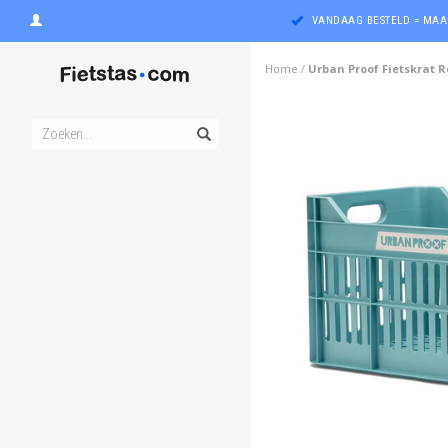
VANDAAG BESTELD = MAA
Home
/
Urban Proof Fietskrat R
ghost
ghost
ghost
ghost