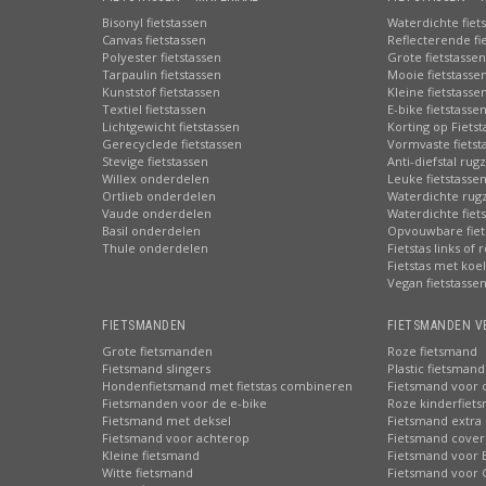
Bisonyl fietstassen
Waterdichte fiet
Canvas fietstassen
Reflecterende fi
Polyester fietstassen
Grote fietstassen
Tarpaulin fietstassen
Mooie fietstasse
Kunststof fietstassen
Kleine fietstasse
Textiel fietstassen
E-bike fietstasse
Lichtgewicht fietstassen
Korting op Fiets
Gerecyclede fietstassen
Vormvaste fietst
Stevige fietstassen
Anti-diefstal rug
Willex onderdelen
Leuke fietstasse
Ortlieb onderdelen
Waterdichte rug
Vaude onderdelen
Waterdichte fiets
Basil onderdelen
Opvouwbare fiet
Thule onderdelen
Fietstas links of 
Fietstas met koe
Vegan fietstasse
FIETSMANDEN
FIETSMANDEN V
Grote fietsmanden
Roze fietsmand
Fietsmand slingers
Plastic fietsmand
Hondenfietsmand met fietstas combineren
Fietsmand voor 
Fietsmanden voor de e-bike
Roze kinderfiet
Fietsmand met deksel
Fietsmand extra 
Fietsmand voor achterop
Fietsmand cover
Kleine fietsmand
Fietsmand voor 
Witte fietsmand
Fietsmand voor 