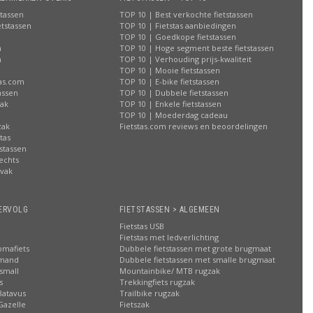
stassen
TOP 10 | Best verkochte fietstassen
etstassen
TOP 10 | Fietstas aanbiedingen
TOP 10 | Goedkope fietstassen
n
TOP 10 | Hoge segment beste fietstassen
n
TOP 10 | Verhouding prijs-kwaliteit
n
TOP 10 | Mooie fietstassen
tas.com
TOP 10 | E-bike fietstassen
assen
TOP 10 | Dubbele fietstassen
zak
TOP 10 | Enkele fietstassen
n
TOP 10 | Moederdag cadeau
zak
Fietstas.com reviews en beoordelingen
tas
stassen
rechts
lvak
n
ERVOLG
FIETSTASSEN > ALGEMEEN
Fietstas USB
Fietstas met ledverlichting
omafiets
Dubbele fietstassen met grote brugmaat
smand
Dubbele fietstassen met smalle brugmaat
small
Mountainbike/ MTB rugzak
s
Trekkingfiets rugzak
Batavus
Trailbike rugzak
Gazelle
Fietszak