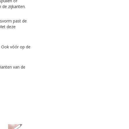
spullen of
 de zijkanten.
pasvorm past de
Met deze
. Ook vóór op de
rianten van de