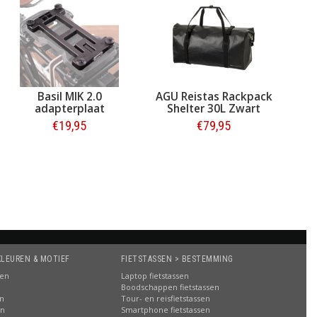
Basil MIK 2.0
AGU Reistas Rackpack
adapterplaat
Shelter 30L Zwart
€19,95
€79,95
Bestellen
Bestellen
KLEUREN & MOTIEF
FIETSTASSEN > BESTEMMING
sen
Laptop fietstassen
Boodschappen fietstassen
en
Tour- en reisfietstassen
en
Smartphone fietstassen