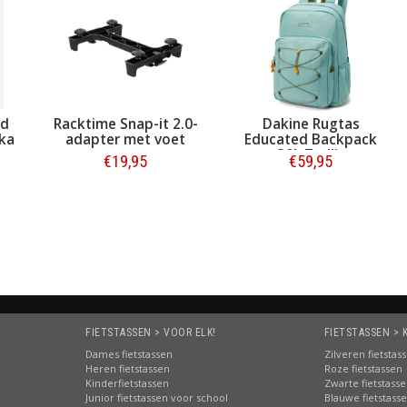
nd
Racktime Snap-it 2.0-
Dakine Rugtas
lka
adapter met voet
Educated Backpack
30L Trellis
€19,95
€59,95
Bestellen
Bestellen
FIETSTASSEN > VOOR ELK!
FIETSTASSEN > 
Dames fietstassen
Zilveren fietstas
Heren fietstassen
Roze fietstassen
Kinderfietstassen
Zwarte fietstass
Junior fietstassen voor school
Blauwe fietstass