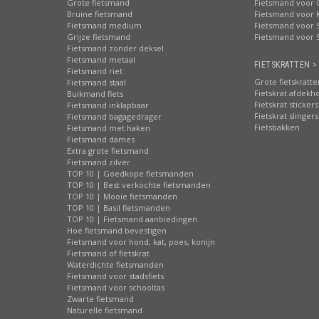
Grote fietsmand
Fietsmand voor 
Bruine fietsmand
Fietsmand voor 
Fietsmand medium
Fietsmand voor S
Grijze fietsmand
Fietsmand voor 
Fietsmand zonder deksel
Fietsmand metaal
FIETSKRATTEN >
Fietsmand riet
Grote fietskratte
Fietsmand staal
Fietskrat afdekh
Buikmand fiets
Fietskrat stickers
Fietsmand inklapbaar
Fietskrat slingers
Fietsmand bagagedrager
Fietsbakken
Fietsmand met haken
Fietsmand dames
Extra grote fietsmand
Fietsmand zilver
TOP 10 | Goedkope fietsmanden
TOP 10 | Best verkochte fietsmanden
TOP 10 | Mooie fietsmanden
TOP 10 | Basil fietsmanden
TOP 10 | Fietsmand aanbiedingen
Hoe fietsmand bevestigen
Fietsmand voor hond, kat, poes, konijn
Fietsmand of fietskrat
Waterdichte fietsmanden
Fietsmand voor stadsfiets
Fietsmand voor schooltas
Zwarte fietsmand
Naturelle fietsmand