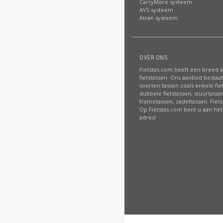
CarryMore systeem
AVS systeem
Atran systeem
OVER ONS
Fietstas.com heeft een breed 
fietstassen. Ons aanbod bestaat 
soorten tassen zoals enkele fie
dubbele fietstassen, stuurtasse
frametassen, zadeltassen. Fiet
Op Fietstas.com bent u aan het 
adres!