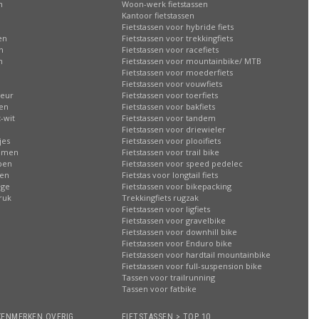
n
Woon-werk fietstassen
n
Kantoor fietstassen
Fietstassen voor hybride fiets
en
Fietstassen voor trekkingfiets
n
Fietstassen voor racefiets
n
Fietstassen voor mountainbike/ MTB
Fietstassen voor moederfiets
Fietstassen voor vouwfiets
leur
Fietstassen voor toerfiets
sen
Fietstassen voor bakfiets
-wit
Fietstassen voor tandem
Fietstassen voor driewieler
jes
Fietstassen voor plooifiets
oemen
Fietstassen voor trail bike
ppen
Fietstassen voor speed pedelec
ren
Fietstas voor longtail fiets
age
Fietstassen voor bikepacking
ruk
Trekkingfiets rugzak
Fietstassen voor ligfiets
Fietstassen voor gravelbike
Fietstassen voor downhill bike
Fietstassen voor Enduro bike
Fietstassen voor hardtail mountainbike
Fietstassen voor full-suspension bike
Tassen voor trailrunning
Tassen voor fatbike
KENMERKEN OVERIG
FIETSTASSEN > TOP 10