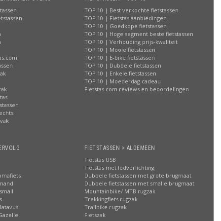
stassen
TOP 10 | Best verkochte fietstassen
etstassen
TOP 10 | Fietstas aanbiedingen
TOP 10 | Goedkope fietstassen
n
TOP 10 | Hoge segment beste fietstassen
n
TOP 10 | Verhouding prijs-kwaliteit
n
TOP 10 | Mooie fietstassen
tas.com
TOP 10 | E-bike fietstassen
assen
TOP 10 | Dubbele fietstassen
zak
TOP 10 | Enkele fietstassen
n
TOP 10 | Moederdag cadeau
zak
Fietstas.com reviews en beoordelingen
tas
stassen
rechts
lvak
n
ERVOLG
FIETSTASSEN > ALGEMEEN
Fietstas USB
Fietstas met ledverlichting
omafiets
Dubbele fietstassen met grote brugmaat
smand
Dubbele fietstassen met smalle brugmaat
small
Mountainbike/ MTB rugzak
s
Trekkingfiets rugzak
Batavus
Trailbike rugzak
Gazelle
Fietszak