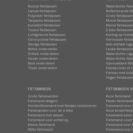
Bisonyl fietstassen
Waterdichte fiet
Canvas fietstassen
Reflecterende fi
Polyester fietstassen
Grote fietstassen
Tarpaulin fietstassen
Mooie fietstasse
Kunststof fietstassen
Kleine fietstasse
Textiel fietstassen
E-bike fietstasse
Lichtgewicht fietstassen
Korting op Fiets
Gerecyclede fietstassen
Vormvaste fietst
Stevige fietstassen
Anti-diefstal rug
Willex onderdelen
Leuke fietstasse
Ortlieb onderdelen
Waterdichte rug
Vaude onderdelen
Waterdichte fiets
Basil onderdelen
Opvouwbare fiet
Thule onderdelen
Fietstas links of 
Fietstas met koe
Vegan fietstasse
FIETSMANDEN
FIETSMANDEN V
Grote fietsmanden
Roze fietsmand
Fietsmand slingers
Plastic fietsmand
Hondenfietsmand met fietstas combineren
Fietsmand voor 
Fietsmanden voor de e-bike
Roze kinderfiet
Fietsmand met deksel
Fietsmand extra 
Fietsmand voor achterop
Fietsmand cover
Kleine fietsmand
Fietsmand voor 
Witte fietsmand
Fietsmand voor 