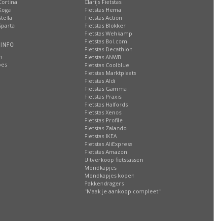
Cortina
Clarijs Fietstas
Koga
Fietstas Hema
tella
Fietstas Action
Sparta
Fietstas Blokker
Fietstas Wehkamp
Fietstas Bol.com
 INFO
Fietstas Decathlon
n
Fietstas ANWB
oes
Fietstas Coolblue
Fietstas Marktplaats
Fietstas Aldi
Fietstas Gamma
Fietstas Praxis
Fietstas Halfords
Fietstas Xenos
Fietstas Profile
Fietstas Zalando
Fietstas IKEA
Fietstas AliExpress
Fietstas Amazon
Uitverkoop fietstassen
Mondkapjes
Mondkapjes kopen
Pakkendragers
"Maak je aankoop compleet"