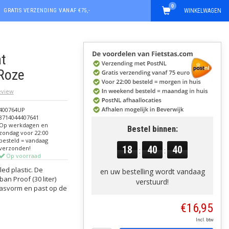
0
GRATIS VERZENDING VANAF €75,-
WINKELWAGEN
at
Roze
review
400764UP
8714044407641
Op werkdagen en
Bestel binnen:
zondag voor 22:00
besteld = vandaag
18
40
40
verzonden!
:
:
Op voorraad
led plastic. De
en uw bestelling wordt vandaag
an Proof (30 liter)
verstuurd!
pasvorm en past op de
€16,95
Incl. btw