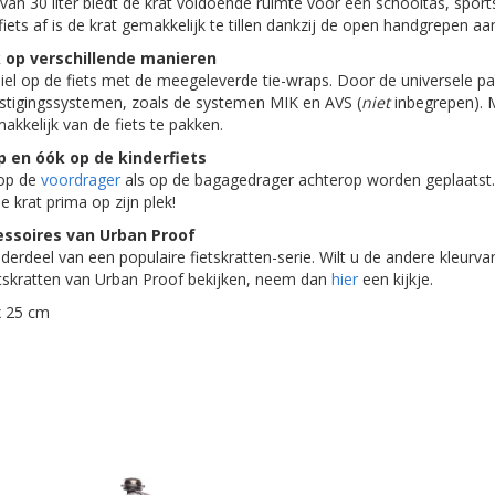
van 30 liter biedt de krat voldoende ruimte voor een schooltas, sport
ets af is de krat gemakkelijk te tillen dankzij de open handgrepen aan
 op verschillende manieren
biel op de fiets met de meegeleverde tie-wraps. Door de universele 
vestigingssystemen, zoals de systemen MIK en AVS (
niet
inbegrepen). 
akkelijk van de fiets te pakken.
p en óók op de kinderfiets
 op de
voordrager
als op de bagagedrager achterop worden geplaatst
de krat prima op zijn plek!
essoires van Urban Proof
nderdeel van een populaire fietskratten-serie. Wilt u de andere kleurva
tskratten van Urban Proof bekijken, neem dan
hier
een kijkje.
x 25 cm