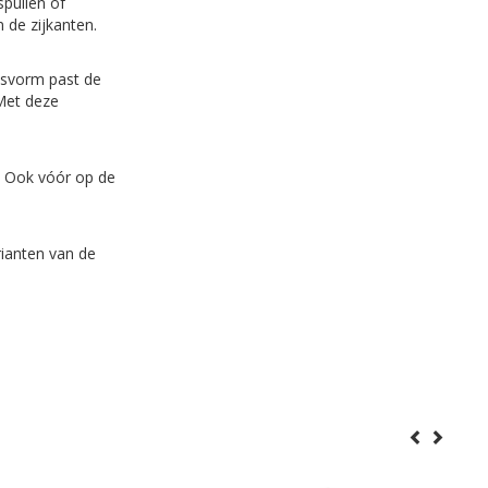
spullen of
 de zijkanten.
pasvorm past de
Met deze
. Ook vóór op de
rianten van de