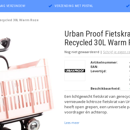
DAAG VERZONDEN!
VERZENDING MET POSTNL
Recycled 30L Warm Roze
Urban Proof Fietskr
Recycled 30L Warm 
Nog niet gewaardeerd
|
Schrijf je eigen 
Artikelnummer:
EAN:
Levertijd:
Beschikbaarheid:
Een lichtgewicht fietskrat van gerecyc
vernieuwde lichtroze fietskrat van Urb
heeft open grepen, een universele 
voordrager én achterop.
Lees meer