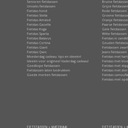
Senioren fietstassen
Bruine fietstasse
Uniseks fietstassen
Grijze fietstasse
Fietstas hond
Rode fietstassen
Fietstas Stella
Groene fietstass
Fietstas Amslod
Oranje fietstasse
Fietstas Gazelle
Paarse fietstasse
Fietstas Koga
Gele fietstassen
Fietstas Sparta
Witte fietstassen
Fietstas Batavus
Fietstas in zandk
Fietstas Cortina
Gouden fietstas
Fietstas Giant
Fietstassen zwart
Fietstas Qwic
Jeans fietstassen
Moederdag cadeau: tips en ideeën!
Fietstas met hart
Ideeën voor origineel Vaderdag cadeau!
Fietstas met bl
Goedkope fietstassen
Fietstas met sti
Fietstassen laten bedrukken
Fietstas met die
Goede merken fietstassen
Fietstas camoufl
Fietstas met opd
FIETSTASSEN > MATERIAAL
FIETSTASSEN > 