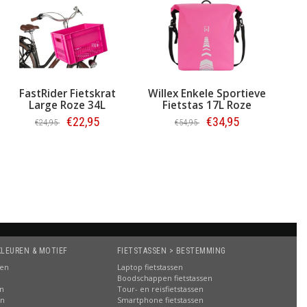
 Fietskrat
Willex Enkele Sportieve
Urban Proof Fiet
oze 34L
Fietstas 17L Roze
Recycled 30L B
€22,95
€34,95
€16,95
€54,95
llen
Bestellen
Bestellen
KLEUREN & MOTIEF
FIETSTASSEN > BESTEMMING
sen
Laptop fietstassen
Boodschappen fietstassen
en
Tour- en reisfietstassen
en
Smartphone fietstassen