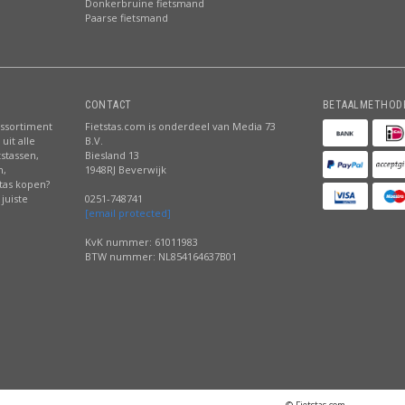
Donkerbruine fietsmand
Paarse fietsmand
CONTACT
BETAALMETHOD
assortiment
Fietstas.com is onderdeel van Media 73
uit alle
B.V.
tstassen,
Biesland 13
n,
1948RJ Beverwijk
stas kopen?
juiste
0251-748741
[email protected]
KvK nummer: 61011983
BTW nummer: NL854164637B01
© Fietstas.com