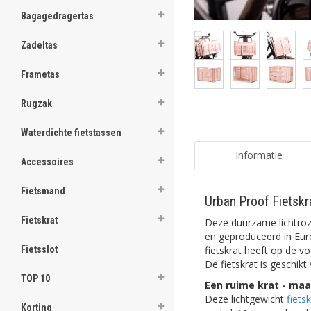
ghost
Bagagedragertas
ghost
Zadeltas
ghost
Frametas
ghost
Rugzak
ghost
Waterdichte fietstassen
ghost
Informatie
Accessoires
ghost
Fietsmand
Urban Proof Fietsk
ghost
Fietskrat
Deze duurzame lichtro
ghost
en geproduceerd in Eur
fietskrat heeft op de v
Fietsslot
De fietskrat is geschik
ghost
TOP 10
Een ruime krat - ma
ghost
Deze lichtgewicht
fiets
Korting