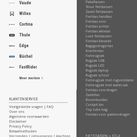
.
Pakaftassen
Vaude
Stuur fietstassen
Zadel fietstassen
Willex
Fietstas handtas
Fietstas voor
Cortina
Fietstas achter
.
Fietstas aktetas
.
Thule
Luxe fietstassen
.
Fietstas klassiek
.
Edge
Bagagedragertas
.
Krantentas
.
Fietsrugzak
Büchel
.
Rugzak USB
.
Rugzak LED
FastRider
.
Rugzak laptop
Rugzak school
Meer merken
Fietsrugzak met rugventilatie
[email protected]
Fietsrugzak met waterzak
Fietstas voordrager
Zadeltas
KLANTENSERVICE
Bovenbuistas
Cockpit tas
Veelgestelde vragen | FAQ
Top tube bag
Over ons
Fietstas voor pakkendrager
Algemene voorwaarden
Disclaimer
Privacy Policy
Betaalmethoden
Verzenden | retourneren | klachten
FIETSTASSEN > STIJL