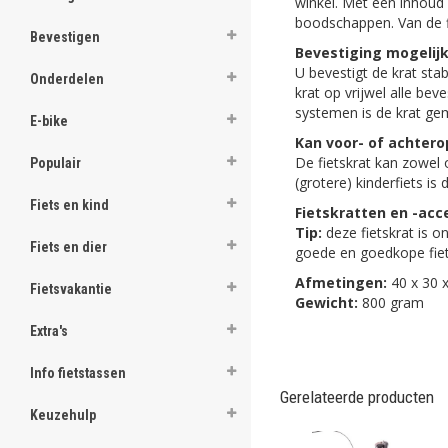
winkel. Met een inhoud 
ghost
boodschappen. Van de fi
Bevestigen
Bevestiging mogelijk
ghost
U bevestigt de krat sta
Onderdelen
krat op vrijwel alle be
ghost
systemen is de krat gem
E-bike
Kan voor- of achtero
ghost
De fietskrat kan zowel
Populair
(grotere) kinderfiets is 
ghost
Fiets en kind
Fietskratten en -acc
ghost
Tip:
deze fietskrat is o
Fiets en dier
goede en goedkope fie
ghost
Afmetingen:
40 x 30 
Fietsvakantie
Gewicht:
800 gram
ghost
Extra's
ghost
Info fietstassen
ghost
Gerelateerde producten
Keuzehulp
ghost