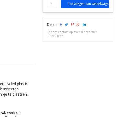
Toevoegen aan winkelwagen
Delen:
-
Neem contact op over dit product
-
Afdrukken
recycled plastic
derniseerde
mpje te plaatsen.
ool, werk of