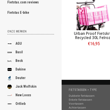
Fietstas.com reviews
ghost
Fietstas E-bike
ONZE MERKEN
CamelBak Bidon
Urban Proof Fietskrat
Daki
.
Podium Chill 600 ml
Recycled 30L Felroze
Joey
Reflective Pink
Mo
.
€15,95
€16,95
AGU
.
Basil
Bestellen
Bestellen
.
Beck
.
Dakine
.
Deuter
.
Jack Wolfskin
FIETSTASSEN > TYPE
.
New Looxs
Dubbele fietstassen
Enkele fietstassen
.
Voortassen
Ortlieb
Achtertassen