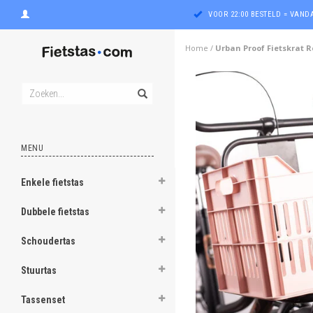
VOOR 22:00 BESTELD = VAN
Home
/
Urban Proof Fietskrat 
MENU
Enkele fietstas
ghost
Dubbele fietstas
ghost
Schoudertas
ghost
Stuurtas
ghost
Tassenset