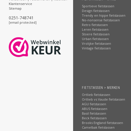
Klantenservice
Sportieve fietstassen
Sitemap
Design fietstassen
Trendy en hippe fietstassen
0251-748741
No-nonsense fietstassen
[email protected]
Retro fietstassen
Leren fietstassen
Stoere fietstassen
Urban fietstassen
Vrolijke fietstassen
Vintage fietstassen
FIETSTASSEN > MERKEN
Ortlieb fietstassen
Ortlieb vs Vaude fietstassen
AGU fietstassen
ABUS fietstassen
Basil fietstassen
Beck fietstassen
Brooks England fietstassen
Camelbak fietstassen