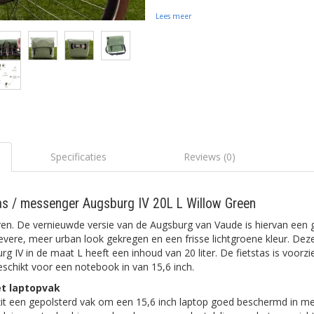
Lees meer
Specificaties
Reviews (0)
tas / messenger Augsburg IV 20L L Willow Green
ren. De vernieuwde versie van de Augsburg van Vaude is hiervan een 
evere, meer urban look gekregen en een frisse lichtgroene kleur. Deze
g IV in de maat L heeft een inhoud van 20 liter. De fietstas is voorz
schikt voor een notebook in van 15,6 inch.
et laptopvak
zit een gepolsterd vak om een 15,6 inch laptop goed beschermd in m