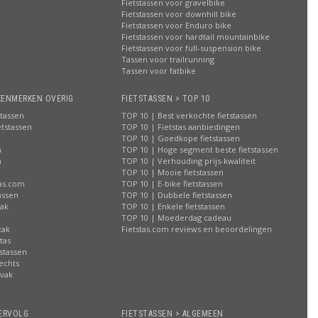
Fietstassen voor gravelbike
Fietstassen voor downhill bike
Fietstassen voor Enduro bike
Fietstassen voor hardtail mountainbike
Fietstassen voor full-suspension bike
Tassen voor trailrunning
Tassen voor fatbike
KENMERKEN OVERIG
FIETSTASSEN > TOP 10
stassen
TOP 10 | Best verkochte fietstassen
etstassen
TOP 10 | Fietstas aanbiedingen
TOP 10 | Goedkope fietstassen
n
TOP 10 | Hoge segment beste fietstassen
n
TOP 10 | Verhouding prijs-kwaliteit
n
TOP 10 | Mooie fietstassen
tas.com
TOP 10 | E-bike fietstassen
assen
TOP 10 | Dubbele fietstassen
zak
TOP 10 | Enkele fietstassen
n
TOP 10 | Moederdag cadeau
zak
Fietstas.com reviews en beoordelingen
tas
stassen
rechts
lvak
n
ERVOLG
FIETSTASSEN > ALGEMEEN