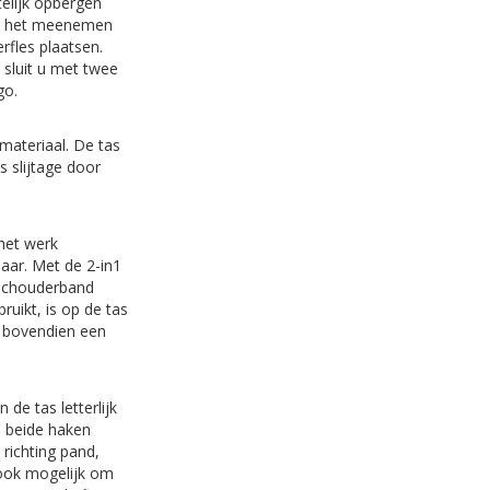
telijk opbergen
oor het meenemen
fles plaatsen.
 sluit u met twee
ogo.
materiaal. De tas
 slijtage door
 het werk
ar. Met de 2-in1
 schouderband
uikt, is op de tas
t bovendien een
de tas letterlijk
. beide haken
 richting pand,
 ook mogelijk om