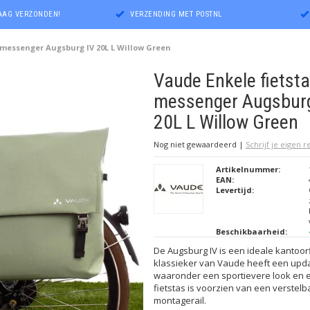
DAAG VERZONDEN!
VERZENDING MET POSTNL
 messenger Augsburg IV 20L L Willow Green
Vaude Enkele fietsta
messenger Augsburg
20L L Willow Green
Nog niet gewaardeerd
|
Schrijf je eigen 
Artikelnummer:
EAN:
Levertijd:
Beschikbaarheid:
De Augsburg IV is een ideale kantoor
klassieker van Vaude heeft een upd
waaronder een sportievere look en e
fietstas is voorzien van een verstelb
montagerail.