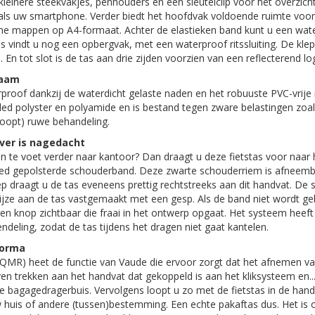
kleinere steekvakjes, penhouders en een sleutelclip voor het overzich
zoals uw smartphone. Verder biedt het hoofdvak voldoende ruimte v
e mappen op A4-formaat. Achter de elastieken band kunt u een water
s vindt u nog een opbergvak, met een waterproof ritssluiting. De klep
n. En tot slot is de tas aan drie zijden voorzien van een reflecterend l
zaam
proof dankzij de waterdicht gelaste naden en het robuuste PVC-vrije 
ed polyster en polyamide en is bestand tegen zware belastingen zoals
oopt) ruwe behandeling.
ver is nagedacht
en te voet verder naar kantoor? Dan draagt u deze fietstas voor naar
ed gepolsterde schouderband. Deze zwarte schouderriem is afneemba
 draagt u de tas eveneens prettig rechtstreeks aan dit handvat. De
jze aan de tas vastgemaakt met een gesp. Als de band niet wordt gebr
 een knop zichtbaar die fraai in het ontwerp opgaat. Het systeem heef
deling, zodat de tas tijdens het dragen niet gaat kantelen.
forma
QMR) heet de functie van Vaude die ervoor zorgt dat het afnemen van 
en trekken aan het handvat dat gekoppeld is aan het kliksysteem en..
de bagagedragerbuis. Vervolgens loopt u zo met de fietstas in de hand
w huis of andere (tussen)bestemming. Een echte pakaftas dus. Het is