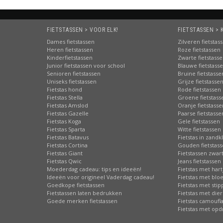
FIETSTASSEN > VOOR ELK!
FIETSTASSEN > 
Dames fietstassen
Zilveren fietstas
Heren fietstassen
Roze fietstassen
Kinderfietstassen
Zwarte fietstass
Junior fietstassen voor school
Blauwe fietstass
Senioren fietstassen
Bruine fietstasse
Uniseks fietstassen
Grijze fietstasse
Fietstas hond
Rode fietstassen
Fietstas Stella
Groene fietstass
Fietstas Amslod
Oranje fietstasse
Fietstas Gazelle
Paarse fietstasse
Fietstas Koga
Gele fietstassen
Fietstas Sparta
Witte fietstassen
Fietstas Batavus
Fietstas in zandk
Fietstas Cortina
Gouden fietstas
Fietstas Giant
Fietstassen zwart
Fietstas Qwic
Jeans fietstassen
Moederdag cadeau: tips en ideeën!
Fietstas met hart
Ideeën voor origineel Vaderdag cadeau!
Fietstas met bl
Goedkope fietstassen
Fietstas met sti
Fietstassen laten bedrukken
Fietstas met die
Goede merken fietstassen
Fietstas camoufl
Fietstas met opd