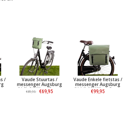
s /
Vaude Stuurtas /
Vaude Enkele fietstas /
rg
messenger Augsburg
messenger Augsburg
IV 6L S Willow Green
IV 14L M Willow Green
€69,95
€99,95
€89,95
Bestellen
Bestellen