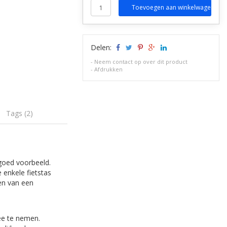
Toevoegen aan winkelwagen
Delen:
-
Neem contact op over dit product
-
Afdrukken
Tags (2)
goed voorbeeld.
 enkele fietstas
ien van een
ee te nemen.