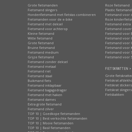
Grote fietsmanden
Roze fietsmand
Fietsmand slingers
Plastic fietsmand
Hondenfietsmand met fietstas combineren
Fietsmand voor 
Fietsmanden voor de e-bike
Roze kinderfiet
Fietsmand met deksel
Fietsmand extra 
Fietsmand voor achterop
Fietsmand cover
Kleine fietsmand
Fietsmand voor 
Witte fietsmand
Fietsmand voor 
Grote fietsmand
Fietsmand voor 
Bruine fietsmand
Fietsmand voor 
Fietsmand medium
Fietsmand voor S
Grijze fietsmand
Fietsmand voor 
Fietsmand zonder deksel
Fietsmand metaal
FIETSKRATTEN >
Fietsmand riet
Grote fietskratte
Fietsmand staal
Fietskrat afdekh
Buikmand fiets
Fietskrat stickers
Fietsmand inklapbaar
Fietskrat slingers
Fietsmand bagagedrager
Fietsbakken
Fietsmand met haken
Fietsmand dames
Extra grote fietsmand
Fietsmand zilver
TOP 10 | Goedkope fietsmanden
TOP 10 | Best verkochte fietsmanden
TOP 10 | Mooie fietsmanden
TOP 10 | Basil fietsmanden