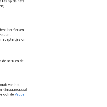
 tas op de fiets
en).
ens het fietsen.
systeem.
er adaptertjes om
en de accu en de
houdt van het
n klimaatneutraal
ie ook de
Vaude