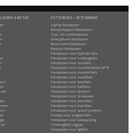
KLEUREN & MOTIEF
FIETSTASSEN > BESTEMMING
sen
Laptop fietstassen
Boodschappen fietstassen
en
Tour- en reisfietstassen
en
Smartphone fietstassen
n
Woon-werk fietstassen
n
Kantoor fietstassen
Fietstassen voor hybride fiets
en
Fietstassen voor trekkingfiets
n
Fietstassen voor racefiets
n
Fietstassen voor mountainbike/ MTB
Fietstassen voor moederfiets
Fietstassen voor vouwfiets
leur
Fietstassen voor toerfiets
sen
Fietstassen voor bakfiets
-wit
Fietstassen voor tandem
Fietstassen voor driewieler
jes
Fietstassen voor plooifiets
oemen
Fietstassen voor trail bike
ppen
Fietstassen voor speed pedelec
ren
Fietstas voor longtail fiets
age
Fietstassen voor bikepacking
ruk
Trekkingfiets rugzak
Fietstassen voor ligfiets