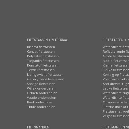
FIETSTASSEN > MATERIAAL
FIETSTASSEN > 
Bisonyl fietstassen
Waterdichte fiet
Canvas fietstassen
Reflecterende fi
Polyester fietstassen
Grote fietstassen
Tarpaulin fietstassen
Mooie fietstasse
Kunststof fietstassen
Kleine fietstasse
Textiel fietstassen
E-bike fietstasse
Lichtgewicht fietstassen
Korting op Fiets
Gerecyclede fietstassen
Vormvaste fietst
Stevige fietstassen
Anti-diefstal rug
Willex onderdelen
Leuke fietstasse
Ortlieb onderdelen
Waterdichte rug
Vaude onderdelen
Waterdichte fiets
Basil onderdelen
Opvouwbare fiet
Thule onderdelen
Fietstas links of 
Fietstas met koe
Vegan fietstasse
FIETSMANDEN
FIETSMANDEN V