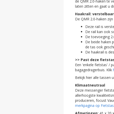
de QMR 2.0-haken te ve
laten zitten en gaat u d
ghost
Haakrail: verstelbaar
De QMR 2.0-haken zijn v
Deze rail is vers
De rail kan ook s
.
De toevoeging 2.0
De beide haken p
.
de tas ook gesch
De haakrail is de
.
>> Past deze fietstas
.
Een 'enkele fietstas' /
bagagedragerbuis. Klik
.
Bekijk hier alle tassen 
.
Klimaatneutraal
.
Deze messenger fietsta
allerhoogste kwaliteits
.
produceren, focust Va
merkpagina op Fietsta
.
Afmetingen:
41 x 20 