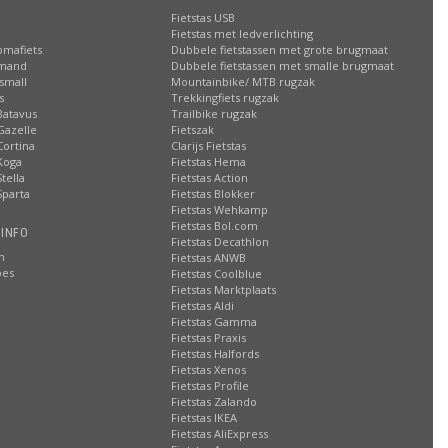
Fietstas USB
Fietstas met ledverlichting
omafiets
Dubbele fietstassen met grote brugmaat
smand
Dubbele fietstassen met smalle brugmaat
small
Mountainbike/ MTB rugzak
s
Trekkingfiets rugzak
Batavus
Trailbike rugzak
Gazelle
Fietszak
Cortina
Clarijs Fietstas
Koga
Fietstas Hema
tella
Fietstas Action
Sparta
Fietstas Blokker
Fietstas Wehkamp
Fietstas Bol.com
 INFO
Fietstas Decathlon
n
Fietstas ANWB
oes
Fietstas Coolblue
Fietstas Marktplaats
Fietstas Aldi
Fietstas Gamma
Fietstas Praxis
Fietstas Halfords
Fietstas Xenos
Fietstas Profile
Fietstas Zalando
Fietstas IKEA
Fietstas AliExpress