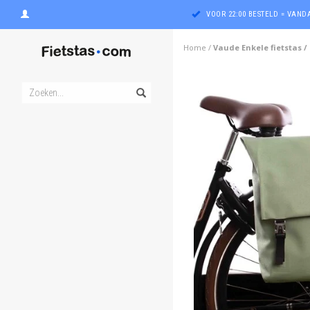
VOOR 22:00 BESTELD = VAN
Home
/
Vaude Enkele fietstas /
ghost
ghost
ghost
ghost