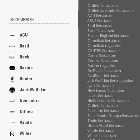
Ortlieb fietstassen
Ortlieb vs Vaude fietstassen
AGU fietstassen
ONZE MERKEN
ABUS fietstassen
Basil fietstassen
Beck fietstassen
AGU
Brooks England fietstassen
Camelbak fietstassen
Camelbak rugzakken
Basil
CONTEC fietstassen
Cordo fietstassen
Beck
Cortina fietstassen
Dakine rugzakken
Dakine
De Poort fietstassen
FastRider fietstassen
Deuter
Jack Wolfskin fietsrugzakken
Lynx fietstassen
Jack Wolfskin
New Looxs fietstassen
Looxs fietstassen
NietVerkeerd fietstassen
New Looxs
Ortlieb fietstassen
Racktime fietstassen
Ortlieb
Selle Monte Grappa fietstassen
Thule fietstassen
Vaude
Urban Proof fietstassen
Vaude fietstassen
Willex
Willex fietstassen