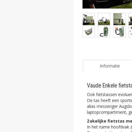
ghost
ghost
ghost
ghost
ghost
ghost
Informatie
ghost
Vaude Enkele fiets
ghost
Ook fietstassen evolue
ghost
De tas heeft een sporti
alias messenger Augsbur
laptopcompartiment, ge
ghost
Zakelijke fietstas m
ghost
In het ruime hoofdvak 