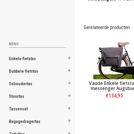
.
Gerelateerde producten
.
.
.
.
MENU
.
.
.
Enkele fietstas
.
.
Dubbele fietstas
[email protected]
Vaude Enkele fietsta
Schoudertas
messenger Augsbu
IV 20L L Black
€134,95
Stuurtas
Bestellen
Tassenset
Bagagedragertas