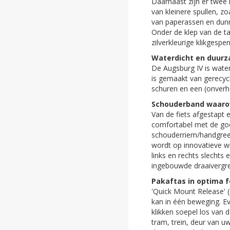
Daarnaast zijn er twee 
ghost
van kleinere spullen, 
van paperassen en dunn
ghost
Onder de klep van de ta
zilverkleurige klikgespe
ghost
Waterdicht en duur
De Augsburg IV is water
ghost
is gemaakt van gerecycl
schuren en een (onverh
ghost
Schouderband waaro
Van de fiets afgestapt 
ghost
comfortabel met de go
schouderriem/handgreep
ghost
wordt op innovatieve wi
links en rechts slechts
ghost
ingebouwde draaivergren
Pakaftas in optima 
ghost
'Quick Mount Release' (
kan in één beweging. Ev
ghost
klikken soepel los van 
tram, trein, deur van u
ghost