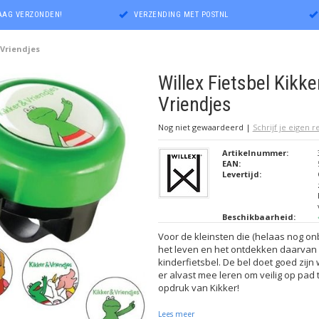
DAAG VERZONDEN!
VERZENDING MET POSTNL
 Vriendjes
Willex Fietsbel Kikke
Vriendjes
Nog niet gewaardeerd
|
Schrijf je eigen 
Artikelnummer:
EAN:
Levertijd:
Beschikbaarheid:
Voor de kleinsten die (helaas nog o
het leven en het ontdekken daarvan 
kinderfietsbel. De bel doet goed zijn
er alvast mee leren om veilig op pad t
opdruk van Kikker!
Lees meer