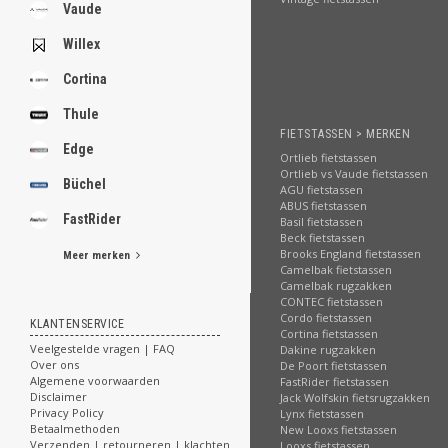
.
Vaude
Willex
Cortina
.
.
Thule
.
FIETSTASSEN > MERKEN
.
Edge
Ortlieb fietstassen
.
Ortlieb vs Vaude fietstassen
.
Büchel
AGU fietstassen
.
ABUS fietstassen
.
FastRider
Basil fietstassen
.
Beck fietstassen
Brooks England fietstassen
Meer merken
Camelbak fietstassen
[email protected]
Camelbak rugzakken
CONTEC fietstassen
Cordo fietstassen
KLANTENSERVICE
Cortina fietstassen
Veelgestelde vragen | FAQ
Dakine rugzakken
Over ons
De Poort fietstassen
Algemene voorwaarden
FastRider fietstassen
Disclaimer
Jack Wolfskin fietsrugzakken
Privacy Policy
Lynx fietstassen
Betaalmethoden
New Looxs fietstassen
Verzenden | retourneren | klachten
Looxs fietstassen