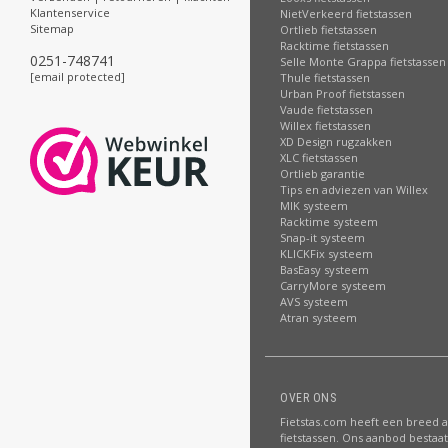
Klantenservice
NietVerkeerd fietstassen
Sitemap
Ortlieb fietstassen
Racktime fietstassen
0251-748741
Selle Monte Grappa fietstassen
[email protected]
Thule fietstassen
Urban Proof fietstassen
Vaude fietstassen
Willex fietstassen
XD Design rugzakken
XLC fietstassen
Ortlieb garantie
Tips en adviezen van Willex
MIK systeem
Racktime systeem
Snap-it systeem
KLICKFix systeem
BasEasy systeem
CarryMore systeem
AVS systeem
Atran systeem
OVER ONS
Fietstas.com heeft een breed 
fietstassen. Ons aanbod bestaat 