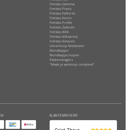
Fietstas Gamma
Fietstas Praxis
Fietstas Halfords
Fietstas Xenos
Fietstas Profile
Fietstas Zalando
Fietstas IKEA
Fietstas AliExpress
Fietstas Amazon
Uitverkoop fietstassen
Mondkapjes
Mondkapjes kopen
Pakkendragers
"Maak je aankoop compleet"
EN
KLANTENREVIEWS