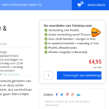
0
GRATIS VERZENDING VANAF €75,-
WINKELWAGEN
r &
review
31620
5425023131923
Op werkdagen en
€4,95
zondag voor 22:00
besteld = vandaag
Incl. btw
verzonden!
Op voorraad
Toevoegen aan winkelwagen
nbewust) genieten van
is er deze echte
 werk, dus uw kind kan
e gaan. Met vrolijke
Delen:
-
Neem contact op over dit product
-
Afdrukken