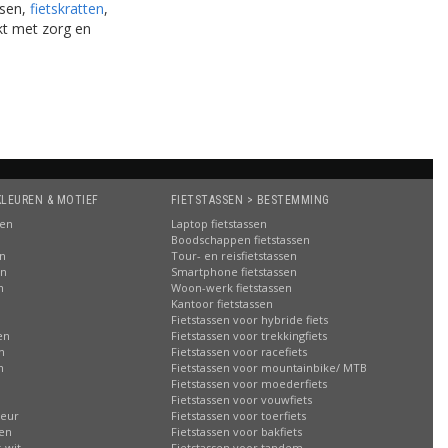
ssen,
fietskratten
,
t met zorg en
KLEUREN & MOTIEF
FIETSTASSEN > BESTEMMING
sen
Laptop fietstassen
Boodschappen fietstassen
en
Tour- en reisfietstassen
en
Smartphone fietstassen
n
Woon-werk fietstassen
n
Kantoor fietstassen
Fietstassen voor hybride fiets
en
Fietstassen voor trekkingfiets
n
Fietstassen voor racefiets
n
Fietstassen voor mountainbike/ MTB
Fietstassen voor moederfiets
Fietstassen voor vouwfiets
leur
Fietstassen voor toerfiets
sen
Fietstassen voor bakfiets
-wit
Fietstassen voor tandem