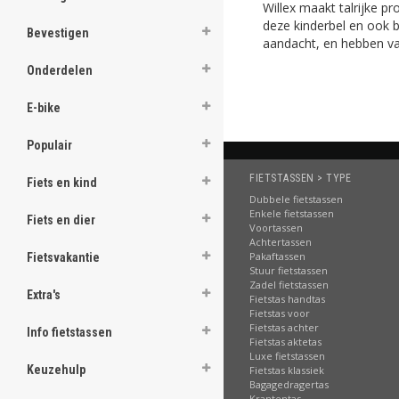
Willex maakt talrijke p
ghost
deze kinderbel en ook 
Bevestigen
aandacht, en hebben vaa
ghost
Onderdelen
ghost
E-bike
ghost
Populair
ghost
FIETSTASSEN > TYPE
Fiets en kind
Dubbele fietstassen
ghost
Enkele fietstassen
Fiets en dier
Voortassen
ghost
Achtertassen
Pakaftassen
Fietsvakantie
Stuur fietstassen
ghost
Zadel fietstassen
Extra's
Fietstas handtas
Fietstas voor
ghost
Fietstas achter
Info fietstassen
Fietstas aktetas
ghost
Luxe fietstassen
Keuzehulp
Fietstas klassiek
Bagagedragertas
ghost
Krantentas