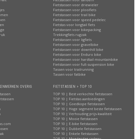
Fietstassen voor driewieler
jes
Fietstassen voor plooifiets
oemen
Fietstassen voor trail bike
ppen
Fietstassen voor speed pedelec
ren
Fietstas voor longtail fiets
age
Fietstassen voor bikepacking
ruk
Trekkingfiets rugzak
Fietstassen voor ligfiets
Fietstassen voor gravelbike
Fietstassen voor downhill bike
Fietstassen voor Enduro bike
Fietstassen voor hardtail mountainbike
Fietstassen voor full-suspension bike
Tassen voor trailrunning
Tassen voor fatbike
KENMERKEN OVERIG
FIETSTASSEN > TOP 10
stassen
TOP 10 | Best verkochte fietstassen
etstassen
TOP 10 | Fietstas aanbiedingen
TOP 10 | Goedkope fietstassen
n
TOP 10 | Hoge segment beste fietstassen
n
TOP 10 | Verhouding prijs-kwaliteit
n
TOP 10 | Mooie fietstassen
tas.com
TOP 10 | E-bike fietstassen
assen
TOP 10 | Dubbele fietstassen
zak
TOP 10 | Enkele fietstassen
n
TOP 10 | Moederdag cadeau