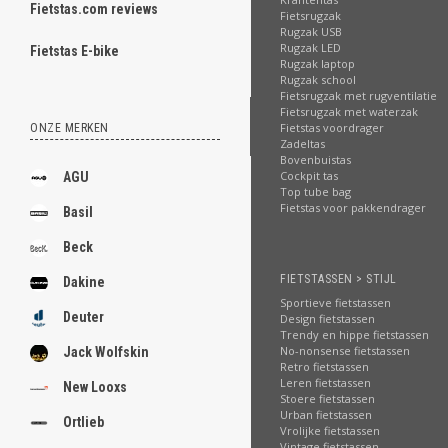
Fietstas.com reviews
Fietsrugzak
ghost
Rugzak USB
Rugzak LED
Fietstas E-bike
Rugzak laptop
Rugzak school
Fietsrugzak met rugventilatie
Fietsrugzak met waterzak
Fietstas voordrager
ONZE MERKEN
.
Zadeltas
Bovenbuistas
.
Cockpit tas
AGU
Top tube bag
.
Fietstas voor pakkendrager
Basil
.
Beck
.
FIETSTASSEN > STIJL
Dakine
Sportieve fietstassen
.
Deuter
Design fietstassen
Trendy en hippe fietstassen
.
No-nonsense fietstassen
Jack Wolfskin
Retro fietstassen
.
Leren fietstassen
New Looxs
Stoere fietstassen
.
Urban fietstassen
Ortlieb
Vrolijke fietstassen
Vintage fietstassen