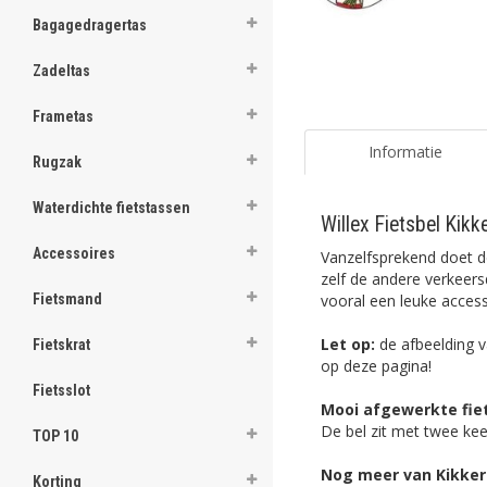
ghost
Bagagedragertas
ghost
Zadeltas
ghost
Frametas
ghost
Informatie
Rugzak
ghost
Waterdichte fietstassen
Willex Fietsbel Kikk
ghost
Accessoires
Vanzelfsprekend doet de
ghost
zelf de andere verkeers
vooral een leuke access
Fietsmand
ghost
Let op:
de afbeelding va
Fietskrat
op deze pagina!
ghost
Fietsslot
Mooi afgewerkte fie
ghost
De bel zit met twee kee
TOP 10
ghost
Nog meer van Kikker 
Korting