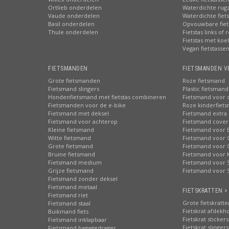
Ortlieb onderdelen
Waterdichte rug
Vaude onderdelen
Waterdichte fiets
Basil onderdelen
Opvouwbare fiet
Thule onderdelen
Fietstas links of 
Fietstas met koe
Vegan fietstasse
FIETSMANDEN
FIETSMANDEN V
Grote fietsmanden
Roze fietsmand
Fietsmand slingers
Plastic fietsmand
Hondenfietsmand met fietstas combineren
Fietsmand voor 
Fietsmanden voor de e-bike
Roze kinderfiet
Fietsmand met deksel
Fietsmand extra 
Fietsmand voor achterop
Fietsmand cover
Kleine fietsmand
Fietsmand voor 
Witte fietsmand
Fietsmand voor 
Grote fietsmand
Fietsmand voor 
Bruine fietsmand
Fietsmand voor 
Fietsmand medium
Fietsmand voor S
Grijze fietsmand
Fietsmand voor 
Fietsmand zonder deksel
Fietsmand metaal
FIETSKRATTEN >
Fietsmand riet
Grote fietskratte
Fietsmand staal
Fietskrat afdekh
Buikmand fiets
Fietskrat stickers
Fietsmand inklapbaar
Fietskrat slingers
Fietsmand bagagedrager