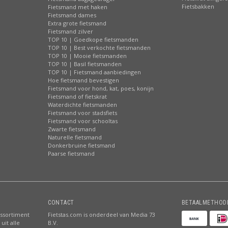
Fietsbakken
Fietsmand met haken
Fietsmand dames
Extra grote fietsmand
Fietsmand zilver
TOP 10 | Goedkope fietsmanden
TOP 10 | Best verkochte fietsmanden
TOP 10 | Mooie fietsmanden
TOP 10 | Basil fietsmanden
TOP 10 | Fietsmand aanbiedingen
Hoe fietsmand bevestigen
Fietsmand voor hond, kat, poes, konijn
Fietsmand of fietskrat
Waterdichte fietsmanden
Fietsmand voor stadsfiets
Fietsmand voor schooltas
Zwarte fietsmand
Naturelle fietsmand
Donkerbruine fietsmand
Paarse fietsmand
CONTACT
BETAALMETHOD
assortiment
Fietstas.com is onderdeel van Media 73
uit alle
B.V.