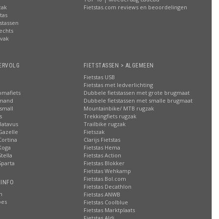
zak
Fietstas.com reviews en beoordelingen
tas
stassen
rechts
lvak
n
ERVOLG
FIETSTASSEN > ALGEMEEN
Fietstas USB
Fietstas met ledverlichting
omafiets
Dubbele fietstassen met grote brugmaat
smand
Dubbele fietstassen met smalle brugmaat
small
Mountainbike/ MTB rugzak
s
Trekkingfiets rugzak
Batavus
Trailbike rugzak
Gazelle
Fietszak
Cortina
Clarijs Fietstas
Koga
Fietstas Hema
tella
Fietstas Action
Sparta
Fietstas Blokker
Fietstas Wehkamp
Fietstas Bol.com
 INFO
Fietstas Decathlon
n
Fietstas ANWB
oes
Fietstas Coolblue
Fietstas Marktplaats
Fietstas Aldi