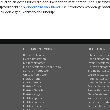
roducten en accessoires die een link hebben met fietsen. Zoals fietsta
bijvoorbeeld een
kinderhelm van Kikker
. De producten worden gemaak
k een eigen, kenmerkend uiterlijk.
FIETSTASSEN > VOOR ELK!
FIETSTASSEN > 
Dames fietstassen
Zilveren fietstas
Heren fietstassen
Roze fietstassen
Kinderfietstassen
Zwarte fietstass
Junior fietstassen voor school
Blauwe fietstass
Senioren fietstassen
Bruine fietstasse
Uniseks fietstassen
Grijze fietstasse
Fietstas hond
Rode fietstassen
Fietstas Stella
Groene fietstass
Fietstas Amslod
Oranje fietstasse
Fietstas Gazelle
Paarse fietstasse
Fietstas Koga
Gele fietstassen
Fietstas Sparta
Witte fietstassen
Fietstas Batavus
Fietstas in zandk
Fietstas Cortina
Gouden fietstas
Fietstas Giant
Fietstassen zwart