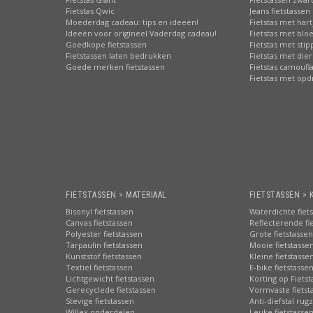
Fietstas Qwic
Jeans fietstassen
Moederdag cadeau: tips en ideeën!
Fietstas met hart
Ideeën voor origineel Vaderdag cadeau!
Fietstas met bl
Goedkope fietstassen
Fietstas met sti
Fietstassen laten bedrukken
Fietstas met die
Goede merken fietstassen
Fietstas camoufl
Fietstas met opd
FIETSTASSEN > MATERIAAL
FIETSTASSEN > 
Bisonyl fietstassen
Waterdichte fiet
Canvas fietstassen
Reflecterende fi
Polyester fietstassen
Grote fietstassen
Tarpaulin fietstassen
Mooie fietstasse
Kunststof fietstassen
Kleine fietstasse
Textiel fietstassen
E-bike fietstasse
Lichtgewicht fietstassen
Korting op Fiets
Gerecyclede fietstassen
Vormvaste fietst
Stevige fietstassen
Anti-diefstal rug
Willex onderdelen
Leuke fietstasse