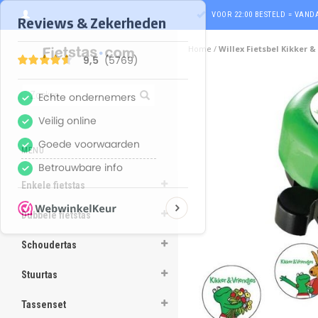
VOOR 22:00 BESTELD = VAN
Home
/
Willex Fietsbel Kikker &
MENU
Enkele fietstas
ghost
Dubbele fietstas
ghost
Schoudertas
ghost
Stuurtas
ghost
Tassenset