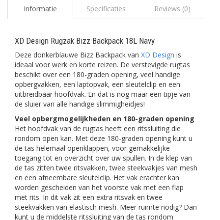
Informatie
Specificaties
Reviews (0)
XD Design Rugzak Bizz Backpack 18L Navy
Deze donkerblauwe Bizz Backpack van
XD Design
is
ideaal voor werk en korte reizen. De verstevigde rugtas
beschikt over een 180-graden opening, veel handige
opbergvakken, een laptopvak, een sleutelclip en een
uitbreidbaar hoofdvak. En dat is nog maar een tipje van
de sluier van alle handige slimmigheidjes!
Veel opbergmogelijkheden en 180-graden opening
Het hoofdvak van de rugtas heeft een ritssluiting die
rondom open kan. Met deze 180-graden opening kunt u
de tas helemaal openklappen, voor gemakkelijke
toegang tot en overzicht over uw spullen. In de klep van
de tas zitten twee ritsvakken, twee steekvakjes van mesh
en een afneembare sleutelclip. Het vak erachter kan
worden gescheiden van het voorste vak met een flap
met rits. In dit vak zit een extra ritsvak en twee
steekvakken van elastisch mesh. Meer ruimte nodig? Dan
kunt u de middelste ritssluiting van de tas rondom