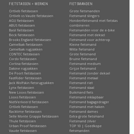
FIETSTASSEN > MERKEN
FIETSMANDEN
Ortlieb fietstassen
Grote fietsmanden
Ortlieb vs Vaude fietstassen
Fietsmand slingers
AGU fietstassen
Hondenfietsmand met fietstas
ABUS fietstassen
combineren
Basil fietstassen
Fietsmanden voor de e-bike
Beck fietstassen
Fietsmand met deksel
Brooks England fietstassen
Fietsmand voor achterop
Camelbak fietstassen
Kleine fietsmand
Camelbak rugzakken
Witte fietsmand
CONTEC fietstassen
Grote fietsmand
Cordo fietstassen
Bruine fietsmand
Cortina fietstassen
Fietsmand medium
Dakine rugzakken
Grijze fietsmand
De Poort fietstassen
Fietsmand zonder deksel
FastRider fietstassen
Fietsmand metaal
Jack Wolfskin fietsrugzakken
Fietsmand riet
Lynx fietstassen
Fietsmand staal
New Looxs fietstassen
Buikmand fiets
Looxs fietstassen
Fietsmand inklapbaar
NietVerkeerd fietstassen
Fietsmand bagagedrager
Ortlieb fietstassen
Fietsmand met haken
Racktime fietstassen
Fietsmand dames
Selle Monte Grappa fietstassen
Extra grote fietsmand
Thule fietstassen
Fietsmand zilver
Urban Proof fietstassen
TOP 10 | Goedkope
Vaude fietstassen
fietsmanden