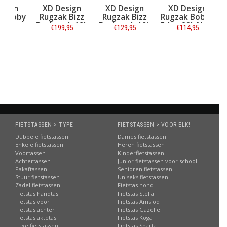
n
XD Design
XD Design
XD Design
bby
Rugzak Bizz
Rugzak Bizz
Rugzak Bobby
auw
Backpack 18L
Backpack 18L
Edge 22L Navy
€199,95
€129,95
€114,95
Zwart
Grijs
Informatie
Informatie
Informatie
FIETSTASSEN > TYPE
FIETSTASSEN > VOOR ELK!
Dubbele fietstassen
Dames fietstassen
Enkele fietstassen
Heren fietstassen
Voortassen
Kinderfietstassen
Achtertassen
Junior fietstassen voor school
Pakaftassen
Senioren fietstassen
Stuur fietstassen
Uniseks fietstassen
Zadel fietstassen
Fietstas hond
Fietstas handtas
Fietstas Stella
Fietstas voor
Fietstas Amslod
Fietstas achter
Fietstas Gazelle
Fietstas aktetas
Fietstas Koga
Luxe fietstassen
Fietstas Sparta