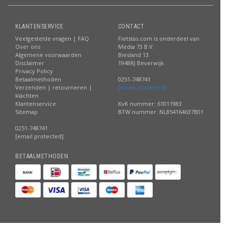
KLANTENSERVICE
CONTACT
Veelgestelde vragen | FAQ
Fietstas.com is onderdeel van
Over ons
Media 73 B.V.
Algemene voorwaarden
Biesland 13
Disclaimer
1948RJ Beverwijk
Privacy Policy
Betaalmethoden
0251-748741
Verzenden | retourneren |
[email protected]
klachten
Klantenservice
KvK nummer: 61011983
Sitemap
BTW nummer: NL854164637B01
0251-748741
[email protected]
BETAALMETHODEN