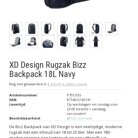
XD Design Rugzak Bizz
Backpack 18L Navy
Nog niet gewaardeerd
|
Schrijf je eigen review
Artikelnummer:
P705.935
EAN:
8714612142141
Levertijd:
Op werkdagen en zondag voor
22:00 besteld = vandaag
verzonden!
Beschikbaarheid:
Op voorraad
De Bizz Backpack van XD Design is een veelzijdige, moderne
rugzak met een inhoud van 18 tot 25 liter. Met een 180-
graden opening, een laptopvak en een uitbreidbaar