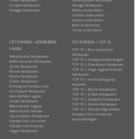
Urban fietstassen
Gerecyclede fietstassen
Vrolijke fietstassen
Stevige fietstassen
Vintage fietstassen
Willex onderdelen
Ortlieb onderdelen
Vaude onderdelen
Basil onderdelen
Thule onderdelen
FIETSTASSEN > KENMERKEN
FIETSTASSEN > TOP 10
OVERIG
TOP 10 | Best verkochte
fietstassen
Waterdichte fietstassen
TOP 10 | Fietstas aanbiedingen
Reflecterende fietstassen
TOP 10 | Goedkope fietstassen
Grote fietstassen
TOP 10 | Hoge segment beste
Mooie fietstassen
fietstassen
Kleine fietstassen
TOP 10 | Verhouding prijs-
E-bike fietstassen
kwaliteit
Korting op Fietstas.com
TOP 10 | Mooie fietstassen
Vormvaste fietstassen
TOP 10 | E-bike fietstassen
Anti-diefstal rugzak
TOP 10 | Dubbele fietstassen
Leuke fietstassen
TOP 10 | Enkele fietstassen
Waterdichte rugzak
TOP 10 | Moederdag cadeau
Waterdichte fietstas
Fietstas.com reviews en
Opvouwbare fietstassen
beoordelingen
Fietstas links of rechts
Fietstas met koelvak
Vegan fietstassen