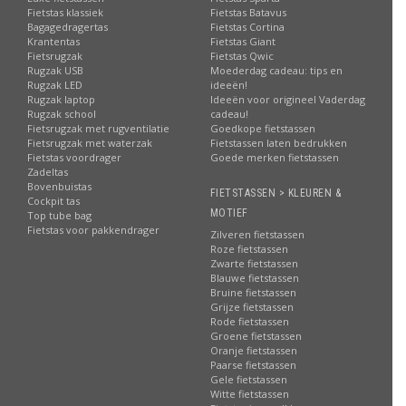
Fietstas klassiek
Fietstas Batavus
Bagagedragertas
Fietstas Cortina
Krantentas
Fietstas Giant
Fietsrugzak
Fietstas Qwic
Rugzak USB
Moederdag cadeau: tips en
Rugzak LED
ideeën!
Rugzak laptop
Ideeën voor origineel Vaderdag
Rugzak school
cadeau!
Fietsrugzak met rugventilatie
Goedkope fietstassen
Fietsrugzak met waterzak
Fietstassen laten bedrukken
Fietstas voordrager
Goede merken fietstassen
Zadeltas
Bovenbuistas
FIETSTASSEN > KLEUREN &
Cockpit tas
MOTIEF
Top tube bag
Fietstas voor pakkendrager
Zilveren fietstassen
Roze fietstassen
Zwarte fietstassen
Blauwe fietstassen
Bruine fietstassen
Grijze fietstassen
Rode fietstassen
Groene fietstassen
Oranje fietstassen
Paarse fietstassen
Gele fietstassen
Witte fietstassen