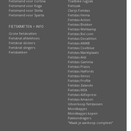
Fietsmand voor Cortina
Trailbike rugzak
Fietsmand voor Koga
Fietszak
Fietsmand voor Stella
Clarijs Fietstas
Fietsmand voor Sparta
Fietstas Hema
Fietstas Action
Fietstas Blokker
FIETSKRATTEN > INFO
Fietstas Wehkamp
Grote fietskratten
Fietstas Bol.com
Fietskrat afdekhoes
Fietstas Decathlon
Fietskrat stickers
Fietstas ANWB
Fietskrat slingers
Fietstas Coolblue
Fietsbakken
Fietstas Marktplaats
Fietstas Aldi
Fietstas Gamma
Fietstas Praxis
Fietstas Halfords
Fietstas Xenos
Fietstas Profile
Fietstas Zalando
Fietstas IKEA
Fietstas AliExpress
Fietstas Amazon
Uitverkoop fietstassen
Mondkapjes
Mondkapjes kopen
Pakkendragers
"Maak je aankoop compleet"