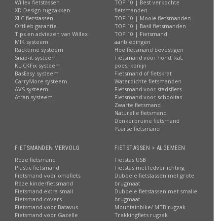
Willex fietstassen
TOP 10 | Best verkochte
XD Design rugzakken
fietsmanden
XLC fietstassen
TOP 10 | Mooie fietsmanden
Ortlieb garantie
TOP 10 | Basil fietsmanden
Tips en adviezen van Willex
TOP 10 | Fietsmand
MIK systeem
aanbiedingen
Racktime systeem
Hoe fietsmand bevestigen
Snap-it systeem
Fietsmand voor hond, kat,
KLICKFix systeem
poes, konijn
BasEasy systeem
Fietsmand of fietskrat
CarryMore systeem
Waterdichte fietsmanden
AVS systeem
Fietsmand voor stadsfiets
Atran systeem
Fietsmand voor schooltas
Zwarte fietsmand
Naturelle fietsmand
Donkerbruine fietsmand
Paarse fietsmand
FIETSMANDEN VERVOLG
FIETSTASSEN > ALGEMEEN
Roze fietsmand
Fietstas USB
Plastic fietsmand
Fietstas met ledverlichting
Fietsmand voor omafiets
Dubbele fietstassen met grote
Roze kinderfietsmand
brugmaat
Fietsmand extra small
Dubbele fietstassen met smalle
Fietsmand covers
brugmaat
Fietsmand voor Batavus
Mountainbike/ MTB rugzak
Fietsmand voor Gazelle
Trekkingfiets rugzak