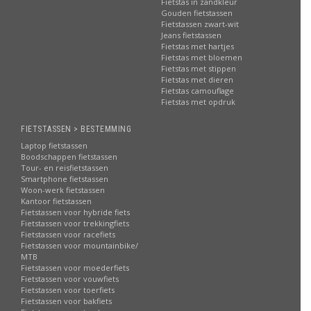
Fietstas in zandkleur
Gouden fietstassen
Fietstassen zwart-wit
Jeans fietstassen
Fietstas met hartjes
Fietstas met bloemen
Fietstas met stippen
Fietstas met dieren
Fietstas camouflage
Fietstas met opdruk
FIETSTASSEN > BESTEMMING
Laptop fietstassen
Boodschappen fietstassen
Tour- en reisfietstassen
Smartphone fietstassen
Woon-werk fietstassen
Kantoor fietstassen
Fietstassen voor hybride fiets
Fietstassen voor trekkingfiets
Fietstassen voor racefiets
Fietstassen voor mountainbike/
MTB
Fietstassen voor moederfiets
Fietstassen voor vouwfiets
Fietstassen voor toerfiets
Fietstassen voor bakfiets