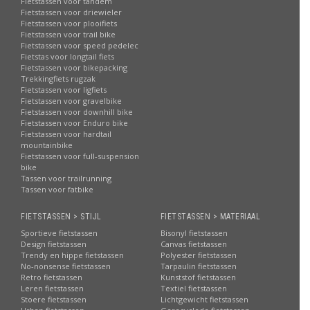
Fietstassen voor tandem
Fietstassen voor driewieler
Fietstassen voor plooifiets
Fietstassen voor trail bike
Fietstassen voor speed pedelec
Fietstas voor longtail fiets
Fietstassen voor bikepacking
Trekkingfiets rugzak
Fietstassen voor ligfiets
Fietstassen voor gravelbike
Fietstassen voor downhill bike
Fietstassen voor Enduro bike
Fietstassen voor hardtail
mountainbike
Fietstassen voor full-suspension
bike
Tassen voor trailrunning
Tassen voor fatbike
FIETSTASSEN > STIJL
FIETSTASSEN > MATERIAAL
Sportieve fietstassen
Bisonyl fietstassen
Design fietstassen
Canvas fietstassen
Trendy en hippe fietstassen
Polyester fietstassen
No-nonsense fietstassen
Tarpaulin fietstassen
Retro fietstassen
Kunststof fietstassen
Leren fietstassen
Textiel fietstassen
Stoere fietstassen
Lichtgewicht fietstassen