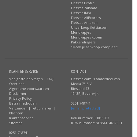
Fietstas Profile
Fietstas Zalando
Fietstas IKEA
Fietstas AliExpress
Fietstas Amazon
Uitverkoop fietstassen
Mondkapjes
Mondkapjes kopen
Pakkendragers
"Maak je aankoop compleet"
KLANTENSERVICE
CONTACT
Veelgestelde vragen | FAQ
Fietstas.com is onderdeel van
Over ons
Media 73 B.V.
Algemene voorwaarden
Biesland 13
Disclaimer
1948RJ Beverwijk
Privacy Policy
Betaalmethoden
0251-748741
Verzenden | retourneren |
[email protected]
klachten
Klantenservice
KvK nummer: 61011983
Sitemap
BTW nummer: NL854164637B01
0251-748741