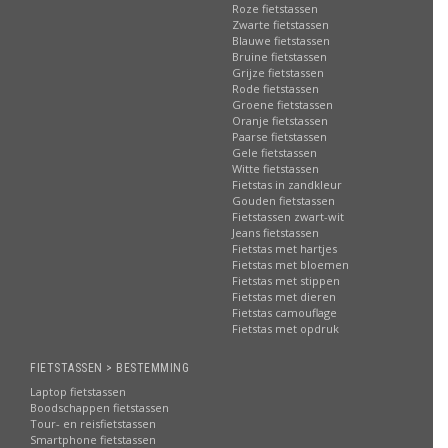
Roze fietstassen
Zwarte fietstassen
Blauwe fietstassen
Bruine fietstassen
Grijze fietstassen
Rode fietstassen
Groene fietstassen
Oranje fietstassen
Paarse fietstassen
Gele fietstassen
Witte fietstassen
Fietstas in zandkleur
Gouden fietstassen
Fietstassen zwart-wit
Jeans fietstassen
Fietstas met hartjes
Fietstas met bloemen
Fietstas met stippen
Fietstas met dieren
Fietstas camouflage
Fietstas met opdruk
FIETSTASSEN > BESTEMMING
Laptop fietstassen
Boodschappen fietstassen
Tour- en reisfietstassen
Smartphone fietstassen