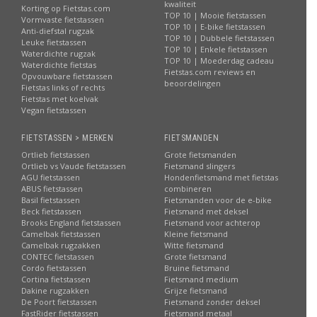
kwaliteit
Korting op Fietstas.com
TOP 10 | Mooie fietstassen
Vormvaste fietstassen
TOP 10 | E-bike fietstassen
Anti-diefstal rugzak
TOP 10 | Dubbele fietstassen
Leuke fietstassen
TOP 10 | Enkele fietstassen
Waterdichte rugzak
TOP 10 | Moederdag cadeau
Waterdichte fietstas
Fietstas.com reviews en
Opvouwbare fietstassen
beoordelingen
Fietstas links of rechts
Fietstas met koelvak
Vegan fietstassen
FIETSTASSEN > MERKEN
FIETSMANDEN
Ortlieb fietstassen
Grote fietsmanden
Ortlieb vs Vaude fietstassen
Fietsmand slingers
AGU fietstassen
Hondenfietsmand met fietstas
ABUS fietstassen
combineren
Basil fietstassen
Fietsmanden voor de e-bike
Beck fietstassen
Fietsmand met deksel
Brooks England fietstassen
Fietsmand voor achterop
Camelbak fietstassen
Kleine fietsmand
Camelbak rugzakken
Witte fietsmand
CONTEC fietstassen
Grote fietsmand
Cordo fietstassen
Bruine fietsmand
Cortina fietstassen
Fietsmand medium
Dakine rugzakken
Grijze fietsmand
De Poort fietstassen
Fietsmand zonder deksel
FastRider fietstassen
Fietsmand metaal