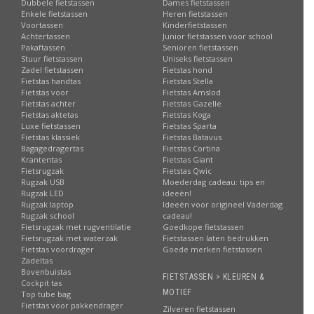
Dubbele fietstassen
Dames fietstassen
Enkele fietstassen
Heren fietstassen
Voortassen
Kinderfietstassen
Achtertassen
Junior fietstassen voor school
Pakaftassen
Senioren fietstassen
Stuur fietstassen
Uniseks fietstassen
Zadel fietstassen
Fietstas hond
Fietstas handtas
Fietstas Stella
Fietstas voor
Fietstas Amslod
Fietstas achter
Fietstas Gazelle
Fietstas aktetas
Fietstas Koga
Luxe fietstassen
Fietstas Sparta
Fietstas klassiek
Fietstas Batavus
Bagagedragertas
Fietstas Cortina
Krantentas
Fietstas Giant
Fietsrugzak
Fietstas Qwic
Rugzak USB
Moederdag cadeau: tips en
Rugzak LED
ideeën!
Rugzak laptop
Ideeën voor origineel Vaderdag
Rugzak school
cadeau!
Fietsrugzak met rugventilatie
Goedkope fietstassen
Fietsrugzak met waterzak
Fietstassen laten bedrukken
Fietstas voordrager
Goede merken fietstassen
Zadeltas
Bovenbuistas
FIETSTASSEN > KLEUREN &
Cockpit tas
MOTIEF
Top tube bag
Fietstas voor pakkendrager
Zilveren fietstassen