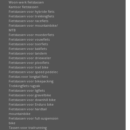
Woon-werk fietstassen
Kantoor fietstassen
Fietstassen voor hybride fiets
Fietstassen voor trekkingfiets
Fietstassen voor racefiets
Fietstassen voor mountainbike/
MTB
Fietstassen voor moederfiets
Fietstassen voor vouwfiets
Fietstassen voor toerfiets
Fietstassen voor bakfiets
Fietstassen voor tandem
Fietstassen voor driewieler
Fietstassen voor plooifiets
Fietstassen voor trail bike
Fietstassen voor speed pedelec
Fietstas voor longtail fiets
Fietstassen voor bikepacking
Trekkingfiets rugzak
Fietstassen voor ligfiets
Fietstassen voor gravelbike
Fietstassen voor downhill bike
Fietstassen voor Enduro bike
Fietstassen voor hardtail
mountainbike
Fietstassen voor full-suspension
bike
Tassen voor trailrunning