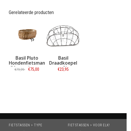
Gerelateerde producten
Basil Pluto
Basil
Hondenfietsmand
Draadkoepel
50 cm + kussen
voor Pluto
€75,00
€23,95
€79,99
hondenmand
Zwart
Informatie
Informatie
FIETSTASSEN > TYPE
FIETSTASSEN > VOOR ELK!