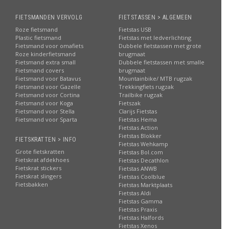
FIETSMANDEN VERVOLG
FIETSTASSEN > ALGEMEEN
Roze fietsmand
Fietstas USB
Plastic fietsmand
Fietstas met ledverlichting
Fietsmand voor omafiets
Dubbele fietstassen met grote
Roze kinderfietsmand
brugmaat
Fietsmand extra small
Dubbele fietstassen met smalle
Fietsmand covers
brugmaat
Fietsmand voor Batavus
Mountainbike/ MTB rugzak
Fietsmand voor Gazelle
Trekkingfiets rugzak
Fietsmand voor Cortina
Trailbike rugzak
Fietsmand voor Koga
Fietszak
Fietsmand voor Stella
Clarijs Fietstas
Fietsmand voor Sparta
Fietstas Hema
Fietstas Action
Fietstas Blokker
FIETSKRATTEN > INFO
Fietstas Wehkamp
Grote fietskratten
Fietstas Bol.com
Fietskrat afdekhoes
Fietstas Decathlon
Fietskrat stickers
Fietstas ANWB
Fietskrat slingers
Fietstas Coolblue
Fietsbakken
Fietstas Marktplaats
Fietstas Aldi
Fietstas Gamma
Fietstas Praxis
Fietstas Halfords
Fietstas Xenos