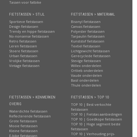
Tassen voor fatbike
FIETSTASSEN > STIJL
FIETSTASSEN > MATERIAAL
Sportieve fietstassen
Bisonyl fietstassen
Design fietstassen
Canvas fietstassen
Trendy en hippe fietstassen
Polyester fietstassen
No-nonsense fietstassen
Tarpaulin fietstassen
Retro fietstassen
Kunststof fietstassen
Leren fietstassen
Textiel fietstassen
Stoere fietstassen
Lichtgewicht fietstassen
Urban fietstassen
Gerecyclede fietstassen
Vrolijke fietstassen
Stevige fietstassen
Vintage fietstassen
Willex onderdelen
Ortlieb onderdelen
Vaude onderdelen
Basil onderdelen
Thule onderdelen
FIETSTASSEN > KENMERKEN
FIETSTASSEN > TOP 10
OVERIG
TOP 10 | Best verkochte
fietstassen
Waterdichte fietstassen
TOP 10 | Fietstas aanbiedingen
Reflecterende fietstassen
TOP 10 | Goedkope fietstassen
Grote fietstassen
TOP 10 | Hoge segment beste
Mooie fietstassen
fietstassen
Kleine fietstassen
TOP 10 | Verhouding prijs-
E-bike fietstassen