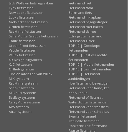
Jack Wolfskin fietsrugzakken
Fietsmand riet
Lynx fietstassen
Fietsmand staal
New Looxs fietstassen
Buikmand fiets
Looxs fietstassen
Fietsmand inklapbaar
NietVerkeerd fietstassen
Fietsmand bagagedrager
Ortlieb fietstassen
Fietsmand met haken
Racktime fietstassen
Fietsmand dames
Selle Monte Grappa fietstassen
Extra grote fietsmand
Thule fietstassen
Fietsmand zilver
Urban Proof fietstassen
TOP 10 | Goedkope
Vaude fietstassen
fietsmanden
Willex fietstassen
TOP 10 | Best verkochte
XD Design rugzakken
fietsmanden
XLC fietstassen
TOP 10 | Mooie fietsmanden
Ortlieb garantie
TOP 10 | Basil fietsmanden
Tips en adviezen van Willex
TOP 10 | Fietsmand
MIK systeem
aanbiedingen
Racktime systeem
Hoe fietsmand bevestigen
Snap-it systeem
Fietsmand voor hond, kat,
KLICKFix systeem
poes, konijn
BasEasy systeem
Fietsmand of fietskrat
CarryMore systeem
Waterdichte fietsmanden
AVS systeem
Fietsmand voor stadsfiets
Atran systeem
Fietsmand voor schooltas
Zwarte fietsmand
Naturelle fietsmand
Donkerbruine fietsmand
Paarse fietsmand