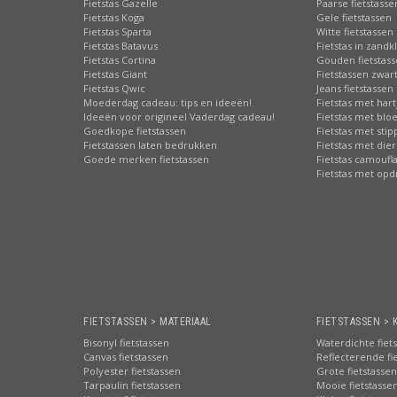
Fietstas Gazelle
Paarse fietstasse
Fietstas Koga
Gele fietstassen
Fietstas Sparta
Witte fietstassen
Fietstas Batavus
Fietstas in zandk
Fietstas Cortina
Gouden fietstas
Fietstas Giant
Fietstassen zwart
Fietstas Qwic
Jeans fietstassen
Moederdag cadeau: tips en ideeën!
Fietstas met hart
Ideeën voor origineel Vaderdag cadeau!
Fietstas met bl
Goedkope fietstassen
Fietstas met sti
Fietstassen laten bedrukken
Fietstas met die
Goede merken fietstassen
Fietstas camoufl
Fietstas met opd
FIETSTASSEN > MATERIAAL
FIETSTASSEN > 
Bisonyl fietstassen
Waterdichte fiet
Canvas fietstassen
Reflecterende fi
Polyester fietstassen
Grote fietstassen
Tarpaulin fietstassen
Mooie fietstasse