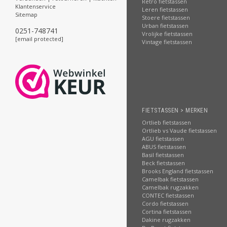
Retro fietstassen
Klantenservice
Leren fietstassen
Sitemap
Stoere fietstassen
Urban fietstassen
0251-748741
Vrolijke fietstassen
[email protected]
Vintage fietstassen
FIETSTASSEN > MERKEN
Ortlieb fietstassen
Ortlieb vs Vaude fietstassen
AGU fietstassen
ABUS fietstassen
Basil fietstassen
Beck fietstassen
Brooks England fietstassen
Camelbak fietstassen
Camelbak rugzakken
CONTEC fietstassen
Cordo fietstassen
Cortina fietstassen
Dakine rugzakken