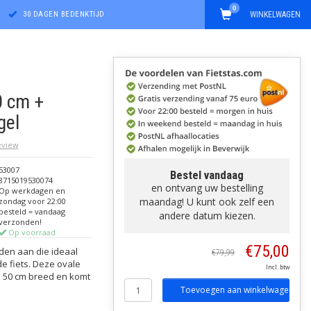
0
30 DAGEN BEDENKTIJD
WINKELWAGEN
 cm +
gel
review
53007
Bestel vandaag
8715019530074
en ontvang uw bestelling
Op werkdagen en
maandag! U kunt ook zelf een
zondag voor 22:00
besteld = vandaag
andere datum kiezen.
verzonden!
Op voorraad
€75,00
den aan die ideaal
€79,99
e fiets. Deze ovale
Incl. btw
s 50 cm breed en komt
Toevoegen aan winkelwagen