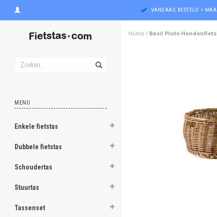
VANDAAG BESTELD = MAA
Home
/
Basil Pluto Hondenfiet
MENU
Enkele fietstas
ghost
Dubbele fietstas
ghost
Schoudertas
ghost
Stuurtas
ghost
Tassenset