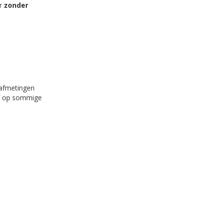
ar
zonder
 afmetingen
 of op sommige