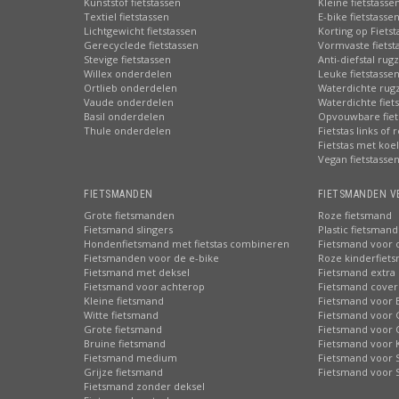
Kunststof fietstassen
Kleine fietstasse
Textiel fietstassen
E-bike fietstasse
Lichtgewicht fietstassen
Korting op Fiets
Gerecyclede fietstassen
Vormvaste fietst
Stevige fietstassen
Anti-diefstal rug
Willex onderdelen
Leuke fietstasse
Ortlieb onderdelen
Waterdichte rug
Vaude onderdelen
Waterdichte fiets
Basil onderdelen
Opvouwbare fiet
Thule onderdelen
Fietstas links of 
Fietstas met koe
Vegan fietstasse
FIETSMANDEN
FIETSMANDEN V
Grote fietsmanden
Roze fietsmand
Fietsmand slingers
Plastic fietsmand
Hondenfietsmand met fietstas combineren
Fietsmand voor 
Fietsmanden voor de e-bike
Roze kinderfiet
Fietsmand met deksel
Fietsmand extra 
Fietsmand voor achterop
Fietsmand cover
Kleine fietsmand
Fietsmand voor 
Witte fietsmand
Fietsmand voor 
Grote fietsmand
Fietsmand voor 
Bruine fietsmand
Fietsmand voor 
Fietsmand medium
Fietsmand voor S
Grijze fietsmand
Fietsmand voor 
Fietsmand zonder deksel