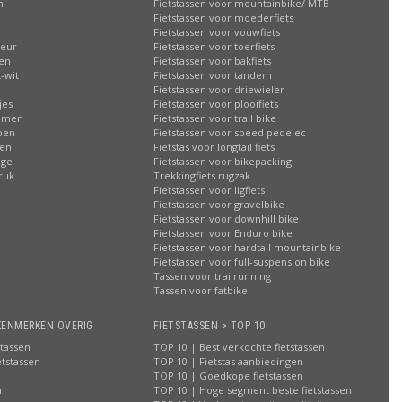
n
Fietstassen voor mountainbike/ MTB
Fietstassen voor moederfiets
Fietstassen voor vouwfiets
leur
Fietstassen voor toerfiets
sen
Fietstassen voor bakfiets
-wit
Fietstassen voor tandem
Fietstassen voor driewieler
jes
Fietstassen voor plooifiets
oemen
Fietstassen voor trail bike
ppen
Fietstassen voor speed pedelec
ren
Fietstas voor longtail fiets
age
Fietstassen voor bikepacking
ruk
Trekkingfiets rugzak
Fietstassen voor ligfiets
Fietstassen voor gravelbike
Fietstassen voor downhill bike
Fietstassen voor Enduro bike
Fietstassen voor hardtail mountainbike
Fietstassen voor full-suspension bike
Tassen voor trailrunning
Tassen voor fatbike
KENMERKEN OVERIG
FIETSTASSEN > TOP 10
stassen
TOP 10 | Best verkochte fietstassen
etstassen
TOP 10 | Fietstas aanbiedingen
TOP 10 | Goedkope fietstassen
n
TOP 10 | Hoge segment beste fietstassen