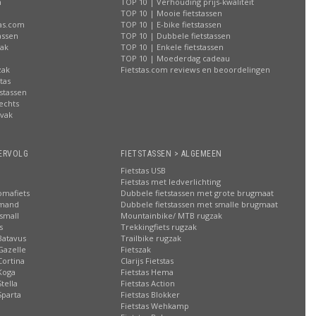
n
TOP 10 | Verhouding prijs-kwaliteit
n
TOP 10 | Mooie fietstassen
tas.com
TOP 10 | E-bike fietstassen
assen
TOP 10 | Dubbele fietstassen
zak
TOP 10 | Enkele fietstassen
n
TOP 10 | Moederdag cadeau
zak
Fietstas.com reviews en beoordelingen
tas
stassen
rechts
lvak
n
ERVOLG
FIETSTASSEN > ALGEMEEN
Fietstas USB
Fietstas met ledverlichting
omafiets
Dubbele fietstassen met grote brugmaat
smand
Dubbele fietstassen met smalle brugmaat
small
Mountainbike/ MTB rugzak
s
Trekkingfiets rugzak
Batavus
Trailbike rugzak
Gazelle
Fietszak
Cortina
Clarijs Fietstas
Koga
Fietstas Hema
tella
Fietstas Action
Sparta
Fietstas Blokker
Fietstas Wehkamp