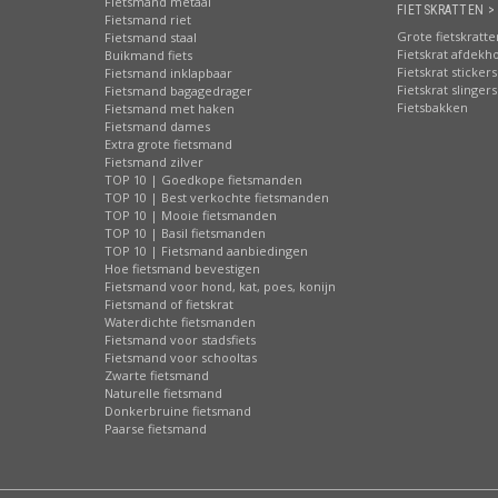
Fietsmand metaal
FIETSKRATTEN >
Fietsmand riet
Grote fietskratte
Fietsmand staal
Fietskrat afdekh
Buikmand fiets
Fietskrat stickers
Fietsmand inklapbaar
Fietskrat slingers
Fietsmand bagagedrager
Fietsbakken
Fietsmand met haken
Fietsmand dames
Extra grote fietsmand
Fietsmand zilver
TOP 10 | Goedkope fietsmanden
TOP 10 | Best verkochte fietsmanden
TOP 10 | Mooie fietsmanden
TOP 10 | Basil fietsmanden
TOP 10 | Fietsmand aanbiedingen
Hoe fietsmand bevestigen
Fietsmand voor hond, kat, poes, konijn
Fietsmand of fietskrat
Waterdichte fietsmanden
Fietsmand voor stadsfiets
Fietsmand voor schooltas
Zwarte fietsmand
Naturelle fietsmand
Donkerbruine fietsmand
Paarse fietsmand