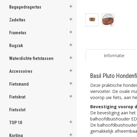
ghost
Bagagedragertas
ghost
Zadeltas
ghost
Frametas
ghost
Rugzak
ghost
Informatie
Waterdichte fietstassen
ghost
Accessoires
Basil Pluto Honden
ghost
Fietsmand
Deze praktische honden
ghost
viervoeter. De ovale ma
voorop uw fiets, aan he
Fietskrat
ghost
Bevestiging voorop d
Fietsslot
De bevestiging aan het
ghost
balhoofdbuishouder EDO
TOP 10
De balhoofdbuishouder
ghost
gemakkelijk afneembaa
Korting