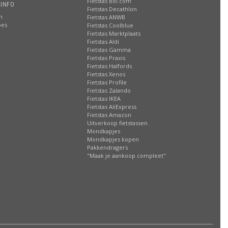
Fietstas Bol.com
 INFO
Fietstas Decathlon
n
Fietstas ANWB
oes
Fietstas Coolblue
Fietstas Marktplaats
Fietstas Aldi
Fietstas Gamma
Fietstas Praxis
Fietstas Halfords
Fietstas Xenos
Fietstas Profile
Fietstas Zalando
Fietstas IKEA
Fietstas AliExpress
Fietstas Amazon
Uitverkoop fietstassen
Mondkapjes
Mondkapjes kopen
Pakkendragers
"Maak je aankoop compleet"