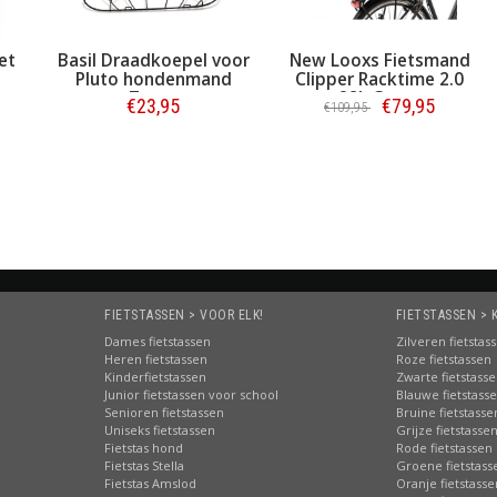
et
Basil Draadkoepel voor
New Looxs Fietsmand
Pluto hondenmand
Clipper Racktime 2.0
d
Zwart
28L Groen
€23,95
€79,95
€109,95
Bestellen
Bestellen
FIETSTASSEN > VOOR ELK!
FIETSTASSEN > 
Dames fietstassen
Zilveren fietstas
Heren fietstassen
Roze fietstassen
Kinderfietstassen
Zwarte fietstass
Junior fietstassen voor school
Blauwe fietstass
Senioren fietstassen
Bruine fietstasse
Uniseks fietstassen
Grijze fietstasse
Fietstas hond
Rode fietstassen
Fietstas Stella
Groene fietstass
Fietstas Amslod
Oranje fietstasse