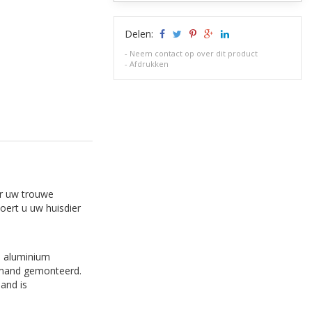
Delen:
-
Neem contact op over dit product
-
Afdrukken
or uw trouwe
oert u uw huisdier
e aluminium
tsmand gemonteerd.
and is