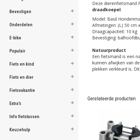
Deze dierenfietsmand P
ghost
draadkoepel
.
Bevestigen
ghost
Model: Basil Hondenma
Afmetingen: (L) 50 cm x
Onderdelen
Draagcapaciteit: 10 kg
ghost
Bevestiging: balhoofdbu
E-bike
ghost
Natuurproduct
Populair
Een fietsmand is een n
ghost
kunnen afwijken van de 
Fiets en kind
plekken verkleurd is. D
ghost
Fiets en dier
ghost
Fietsvakantie
ghost
Gerelateerde producten
Extra's
ghost
Info fietstassen
ghost
Keuzehulp
ghost