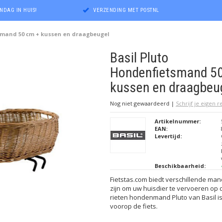
NDAG IN HUIS!
VERZENDING MET POSTNL
smand 50 cm + kussen en draagbeugel
Basil Pluto
Hondenfietsmand 50
kussen en draagbeu
Nog niet gewaardeerd
|
Schrijf je eigen 
Artikelnummer:
EAN:
Levertijd:
Beschikbaarheid:
Fietstas.com biedt verschillende man
zijn om uw huisdier te vervoeren op d
rieten hondenmand Pluto van Basil i
voorop de fiets.