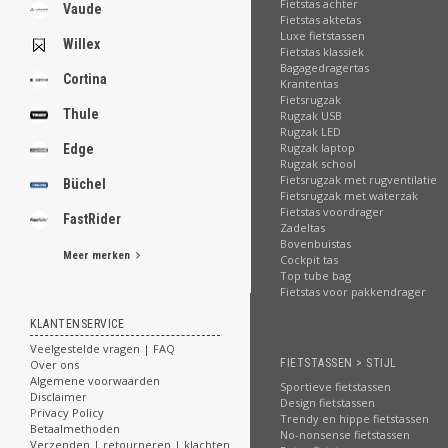
.
Fietstas achter
Vaude
Fietstas aktetas
Luxe fietstassen
Willex
Fietstas klassiek
Bagagedragertas
Cortina
Krantentas
.
Fietsrugzak
.
Thule
Rugzak USB
.
Rugzak LED
.
Rugzak laptop
Edge
.
Rugzak school
.
Fietsrugzak met rugventilatie
Büchel
.
Fietsrugzak met waterzak
.
Fietstas voordrager
FastRider
.
Zadeltas
Bovenbuistas
Meer merken
Cockpit tas
[email protected]
Top tube bag
Fietstas voor pakkendrager
KLANTENSERVICE
Veelgestelde vragen | FAQ
FIETSTASSEN > STIJL
Over ons
Algemene voorwaarden
Sportieve fietstassen
Disclaimer
Design fietstassen
Privacy Policy
Trendy en hippe fietstassen
Betaalmethoden
No-nonsense fietstassen
Verzenden | retourneren | klachten