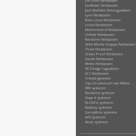
De Poort fietstassen
FastRider fietstassen
Jack Wolfskin fietsrugzakken
Lynx fietstassen
New Looxs fietstassen
Looxs fietstassen
NietVerkeerd fietstassen
Ortlieb fietstassen
Racktime fietstassen
Selle Monte Grappa fietstassen
Thule fietstassen
Urban Proof fietstassen
Vaude fietstassen
Willex fietstassen
XD Design rugzakken
XLC fietstassen
Ortlieb garantie
Tips en adviezen van Willex
MIK systeem
Racktime systeem
Snap-it systeem
KLICKFix systeem
BasEasy systeem
CarryMore systeem
AVS systeem
Atran systeem