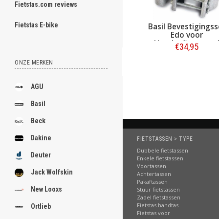
Fietstas.com reviews
ghost
Fietstas E-bike
Basil Bevestigingss
Edo voor
Hondenfietsman
€34,95
Pluto
ONZE MERKEN
.
Bestellen
.
AGU
.
Basil
.
Beck
.
Dakine
FIETSTASSEN > TYPE
Dubbele fietstassen
.
Deuter
Enkele fietstassen
Voortassen
.
Jack Wolfskin
Achtertassen
Pakaftassen
.
New Looxs
Stuur fietstassen
Zadel fietstassen
.
Fietstas handtas
Ortlieb
Fietstas voor