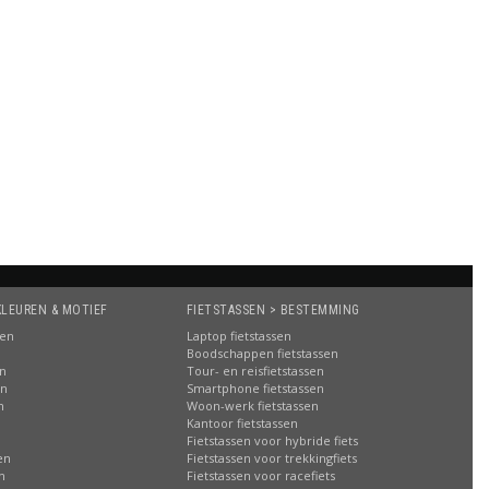
KLEUREN & MOTIEF
FIETSTASSEN > BESTEMMING
sen
Laptop fietstassen
Boodschappen fietstassen
en
Tour- en reisfietstassen
en
Smartphone fietstassen
n
Woon-werk fietstassen
n
Kantoor fietstassen
Fietstassen voor hybride fiets
en
Fietstassen voor trekkingfiets
n
Fietstassen voor racefiets