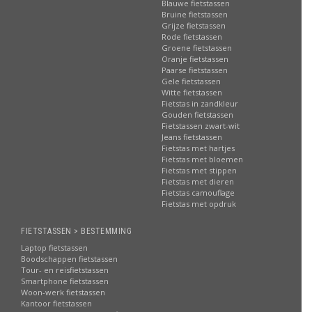
Blauwe fietstassen
Bruine fietstassen
Grijze fietstassen
Rode fietstassen
Groene fietstassen
Oranje fietstassen
Paarse fietstassen
Gele fietstassen
Witte fietstassen
Fietstas in zandkleur
Gouden fietstassen
Fietstassen zwart-wit
Jeans fietstassen
Fietstas met hartjes
Fietstas met bloemen
Fietstas met stippen
Fietstas met dieren
Fietstas camouflage
Fietstas met opdruk
FIETSTASSEN > BESTEMMING
Laptop fietstassen
Boodschappen fietstassen
Tour- en reisfietstassen
Smartphone fietstassen
Woon-werk fietstassen
Kantoor fietstassen