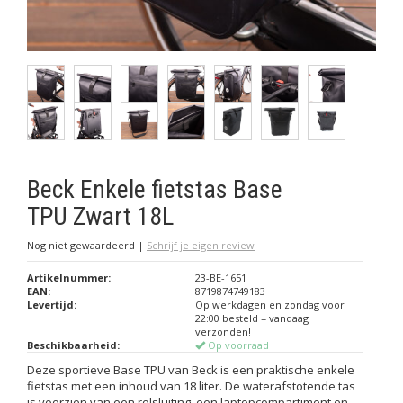
Beck Enkele fietstas Base
TPU Zwart 18L
Nog niet gewaardeerd
|
Schrijf je eigen review
Artikelnummer:
23-BE-1651
EAN:
8719874749183
Levertijd:
Op werkdagen en zondag voor
22:00 besteld = vandaag
verzonden!
Beschikbaarheid:
Op voorraad
Deze sportieve Base TPU van Beck is een praktische enkele
fietstas met een inhoud van 18 liter. De waterafstotende tas
is voorzien van een rolsluiting, een laptopcompartiment en