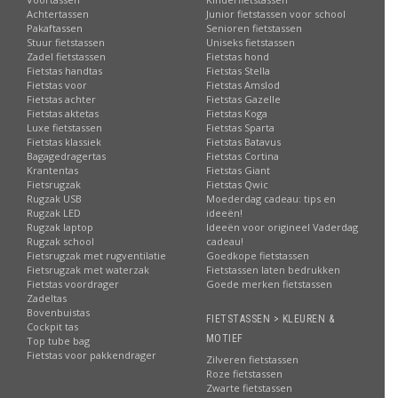
Achtertassen
Junior fietstassen voor school
Pakaftassen
Senioren fietstassen
Stuur fietstassen
Uniseks fietstassen
Zadel fietstassen
Fietstas hond
Fietstas handtas
Fietstas Stella
Fietstas voor
Fietstas Amslod
Fietstas achter
Fietstas Gazelle
Fietstas aktetas
Fietstas Koga
Luxe fietstassen
Fietstas Sparta
Fietstas klassiek
Fietstas Batavus
Bagagedragertas
Fietstas Cortina
Krantentas
Fietstas Giant
Fietsrugzak
Fietstas Qwic
Rugzak USB
Moederdag cadeau: tips en
Rugzak LED
ideeën!
Rugzak laptop
Ideeën voor origineel Vaderdag
Rugzak school
cadeau!
Fietsrugzak met rugventilatie
Goedkope fietstassen
Fietsrugzak met waterzak
Fietstassen laten bedrukken
Fietstas voordrager
Goede merken fietstassen
Zadeltas
Bovenbuistas
FIETSTASSEN > KLEUREN &
Cockpit tas
MOTIEF
Top tube bag
Fietstas voor pakkendrager
Zilveren fietstassen
Roze fietstassen
Zwarte fietstassen