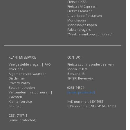
Fietstas IKEA
Fietstas AliExpress
Fietstas Amazon
Uitverkoop fietstassen
Mondkapjes
Mondkapjes kopen
Pakkendragers
"Maak je aankoop compleet"
KLANTENSERVICE
CONTACT
Veelgestelde vragen | FAQ
Fietstas.com is onderdeel van
Over ons
Media 73 B.V.
Algemene voorwaarden
Biesland 13
Disclaimer
1948RJ Beverwijk
Privacy Policy
Betaalmethoden
0251-748741
Verzenden | retourneren |
[email protected]
klachten
Klantenservice
KvK nummer: 61011983
Sitemap
BTW nummer: NL854164637B01
0251-748741
[email protected]