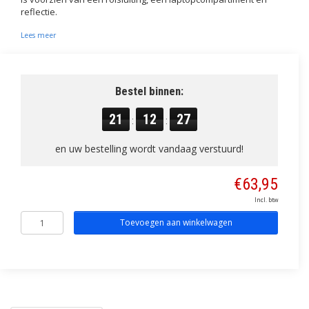
reflectie.
Lees meer
Bestel binnen:
21
12
26
:
:
en uw bestelling wordt vandaag verstuurd!
€63,95
Incl. btw
Toevoegen aan winkelwagen