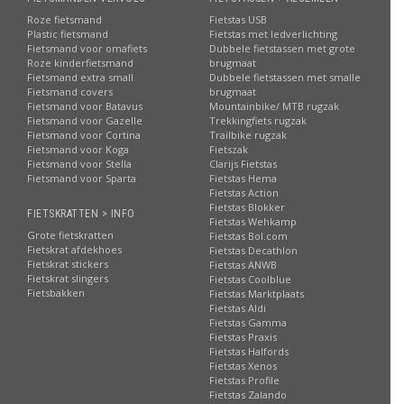
Roze fietsmand
Fietstas USB
Plastic fietsmand
Fietstas met ledverlichting
Fietsmand voor omafiets
Dubbele fietstassen met grote
Roze kinderfietsmand
brugmaat
Fietsmand extra small
Dubbele fietstassen met smalle
Fietsmand covers
brugmaat
Fietsmand voor Batavus
Mountainbike/ MTB rugzak
Fietsmand voor Gazelle
Trekkingfiets rugzak
Fietsmand voor Cortina
Trailbike rugzak
Fietsmand voor Koga
Fietszak
Fietsmand voor Stella
Clarijs Fietstas
Fietsmand voor Sparta
Fietstas Hema
Fietstas Action
Fietstas Blokker
FIETSKRATTEN > INFO
Fietstas Wehkamp
Grote fietskratten
Fietstas Bol.com
Fietskrat afdekhoes
Fietstas Decathlon
Fietskrat stickers
Fietstas ANWB
Fietskrat slingers
Fietstas Coolblue
Fietsbakken
Fietstas Marktplaats
Fietstas Aldi
Fietstas Gamma
Fietstas Praxis
Fietstas Halfords
Fietstas Xenos
Fietstas Profile
Fietstas Zalando