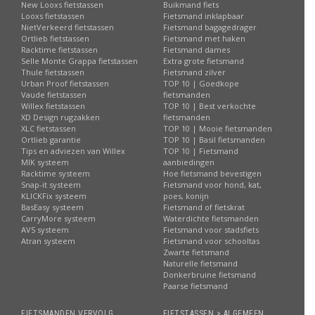
New Looxs fietstassen
Buikmand fiets
Looxs fietstassen
Fietsmand inklapbaar
NietVerkeerd fietstassen
Fietsmand bagagedrager
Ortlieb fietstassen
Fietsmand met haken
Racktime fietstassen
Fietsmand dames
Selle Monte Grappa fietstassen
Extra grote fietsmand
Thule fietstassen
Fietsmand zilver
Urban Proof fietstassen
TOP 10 | Goedkope
Vaude fietstassen
fietsmanden
Willex fietstassen
TOP 10 | Best verkochte
XD Design rugzakken
fietsmanden
XLC fietstassen
TOP 10 | Mooie fietsmanden
Ortlieb garantie
TOP 10 | Basil fietsmanden
Tips en adviezen van Willex
TOP 10 | Fietsmand
MIK systeem
aanbiedingen
Racktime systeem
Hoe fietsmand bevestigen
Snap-it systeem
Fietsmand voor hond, kat,
KLICKFix systeem
poes, konijn
BasEasy systeem
Fietsmand of fietskrat
CarryMore systeem
Waterdichte fietsmanden
AVS systeem
Fietsmand voor stadsfiets
Atran systeem
Fietsmand voor schooltas
Zwarte fietsmand
Naturelle fietsmand
Donkerbruine fietsmand
Paarse fietsmand
FIETSMANDEN VERVOLG
FIETSTASSEN > ALGEMEEN