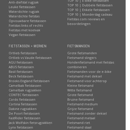
TOP 10 | E-bike fietstassen
Anti-diefstal rugzak
TOP 10 | Dubbele fietstassen
Leuke fietstassen
TOP 10 | Enkele fietstassen
Waterdichte rugzak
TOP 10 | Moederdag cadeau
Waterdichte fietstas
Fietstas.com reviews en
Opvouwbare fietstassen
beoordelingen
Fietstas links of rechts
Fietstas met koelvak
Vegan fietstassen
FIETSTASSEN > MERKEN
FIETSMANDEN
Ortlieb fietstassen
Grote fietsmanden
Ortlieb vs Vaude fietstassen
Fietsmand slingers
AGU fietstassen
Hondenfietsmand met fietstas
ABUS fietstassen
combineren
Basil fietstassen
Fietsmanden voor de e-bike
Beck fietstassen
Fietsmand met deksel
Brooks England fietstassen
Fietsmand voor achterop
Camelbak fietstassen
Kleine fietsmand
Camelbak rugzakken
Witte fietsmand
CONTEC fietstassen
Grote fietsmand
Cordo fietstassen
Bruine fietsmand
Cortina fietstassen
Fietsmand medium
Dakine rugzakken
Grijze fietsmand
De Poort fietstassen
Fietsmand zonder deksel
FastRider fietstassen
Fietsmand metaal
Jack Wolfskin fietsrugzakken
Fietsmand riet
Lynx fietstassen
Fietsmand staal