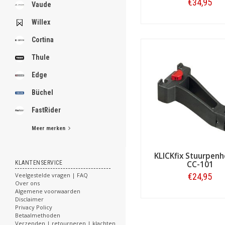
.
€34,95
Vaude
Willex
Bestellen
Cortina
.
.
Thule
.
.
Edge
.
.
Büchel
.
.
FastRider
.
Meer merken
[email protected]
KLICKfix Stuurpen
KLANTENSERVICE
CC-101
Veelgestelde vragen | FAQ
€24,95
Over ons
Algemene voorwaarden
Bestellen
Disclaimer
Privacy Policy
Betaalmethoden
Verzenden | retourneren | klachten