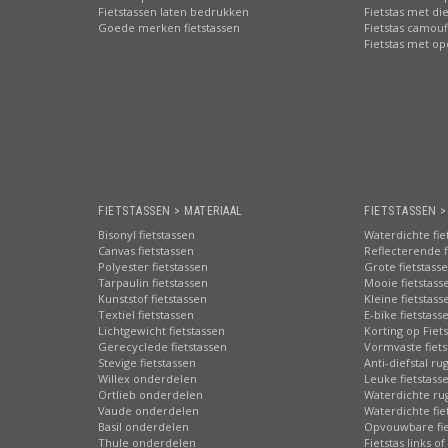
Fietstassen laten bedrukken
Fietstas met di
Goede merken fietstassen
Fietstas camouf
Fietstas met o
FIETSTASSEN > MATERIAAL
FIETSTASSEN 
Bisonyl fietstassen
Waterdichte fie
Canvas fietstassen
Reflecterende f
Polyester fietstassen
Grote fietstass
Tarpaulin fietstassen
Mooie fietstass
Kunststof fietstassen
Kleine fietstass
Textiel fietstassen
E-bike fietstass
Lichtgewicht fietstassen
Korting op Fiet
Gerecyclede fietstassen
Vormvaste fiets
Stevige fietstassen
Anti-diefstal ru
Willex onderdelen
Leuke fietstass
Ortlieb onderdelen
Waterdichte ru
Vaude onderdelen
Waterdichte fie
Basil onderdelen
Opvouwbare fie
Thule onderdelen
Fietstas links of