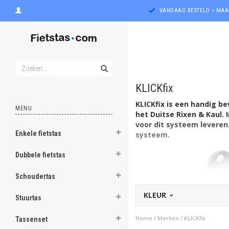
VANDAAG BESTELD = MAA
KLICKfix
KLICKfix is een handig b
MENU
het Duitse Rixen & Kaul.
voor dit systeem leveren
Enkele fietstas
systeem.
ghost
Dubbele fietstas
ghost
Schoudertas
ghost
KLEUR
Stuurtas
ghost
Home
/
Merken
/
KLICKfix
Tassenset