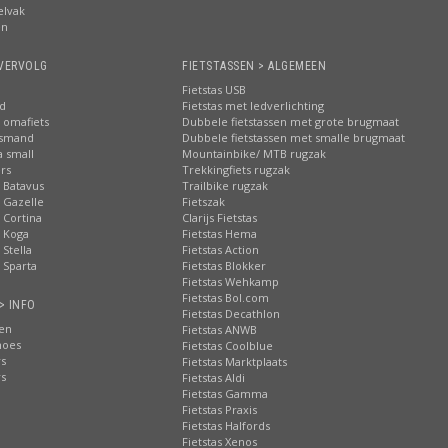
elvak
en
VERVOLG
FIETSTASSEN > ALGEMEEN
Fietstas USB
nd
Fietstas met ledverlichting
 omafiets
Dubbele fietstassen met grote brugmaat
tsmand
Dubbele fietstassen met smalle brugmaat
a small
Mountainbike/ MTB rugzak
rs
Trekkingfiets rugzak
 Batavus
Trailbike rugzak
 Gazelle
Fietszak
 Cortina
Clarijs Fietstas
 Koga
Fietstas Hema
Stella
Fietstas Action
 Sparta
Fietstas Blokker
Fietstas Wehkamp
Fietstas Bol.com
> INFO
Fietstas Decathlon
ten
Fietstas ANWB
hoes
Fietstas Coolblue
rs
Fietstas Marktplaats
rs
Fietstas Aldi
Fietstas Gamma
Fietstas Praxis
Fietstas Halfords
Fietstas Xenos