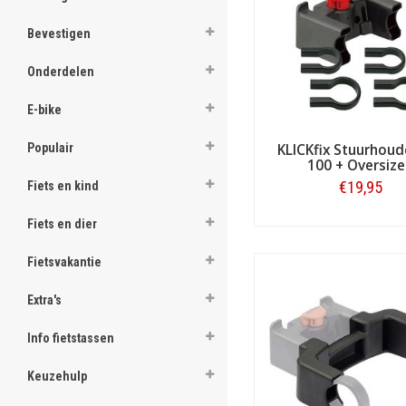
ghost
Bevestigen
Het assortiment van KLICK
ghost
alle mini-onderdelen, adapte
Onderdelen
het vervoeren van allerhand
ghost
betreffend product voor KF g
E-bike
veel, véél meer.
ghost
Populair
KLICKfix Stuurhoud
100 + Oversiz
ghost
€19,95
Fiets en kind
ghost
Fiets en dier
Bestellen
ghost
Fietsvakantie
ghost
Extra's
ghost
Info fietstassen
ghost
Keuzehulp
ghost