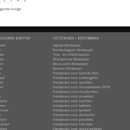
2
3
4
5
lgende Vorige
 KLEUREN & MOTIEF
FIETSTASSEN > BESTEMMING
ssen
Laptop fietstassen
n
Boodschappen fietstassen
sen
Tour- en reisfietstassen
sen
Smartphone fietstassen
sen
Woon-werk fietstassen
en
Kantoor fietstassen
n
Fietstassen voor hybride fiets
ssen
Fietstassen voor trekkingfiets
sen
Fietstassen voor racefiets
sen
Fietstassen voor mountainbike/ MTB
n
Fietstassen voor moederfiets
n
Fietstassen voor vouwfiets
kleur
Fietstassen voor toerfiets
ssen
Fietstassen voor bakfiets
rt-wit
Fietstassen voor tandem
n
Fietstassen voor driewieler
tjes
Fietstassen voor plooifiets
loemen
Fietstassen voor trail bike
ippen
Fietstassen voor speed pedelec