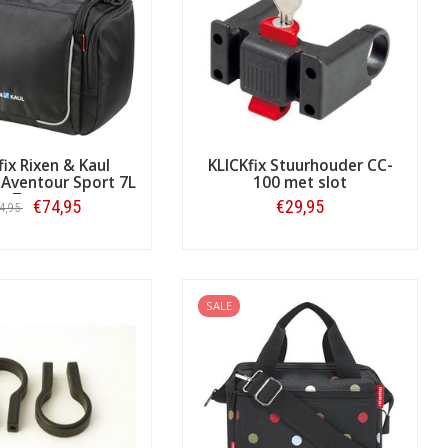
na's kunt zien.
De 'gemene deler' van
ndigheid bieden voor op de fiets; voor
r en fietsmand (let u er wel op dat
e veel verkochte
CC-100 serie
en nog
fix Rixen & Kaul
KLICKfix Stuurhouder CC-
 Aventour Sport 7L
100 met slot
Zwart
€74,95
€29,95
4,95
Bestellen
Bestellen
SALE