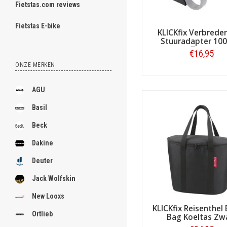
Fietstas.com reviews
ghost
Fietstas E-bike
KLICKfix Verbreder
Stuuradapter 10
Zwart
€16,95
ONZE MERKEN
.
Bestellen
.
AGU
.
Basil
.
Beck
.
Dakine
.
Deuter
.
Jack Wolfskin
.
New Looxs
KLICKfix Reisenthel
.
Ortlieb
Bag Koeltas Zw