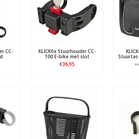
fix (KF) is derhalve zeer uitgebreid, zoals u ook op deze pagi
rs en overige accessoires is in elk geval dat ze slimme, onmisbare ha
e zaken. Variërend dus van stuurtas en telefoon tot GoPro, kaarthoude
eschikt is). Zie hieronder het riante KLICKfix assortiment inclusief d
er CC-
KLICKfix Stuurhouder CC-
KLICK
ed
100 E-bike met slot
Stuurtas
€36,95
€8
Bestellen