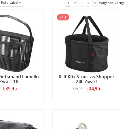
Foto-tabel
1
2
3
4
5
Volgende Vorige
SALE
r
e-bike
, wel of niet met
slot
, wel of
ndere onderdelen van KLICKfix: zoals de
apters en accessoires tot aan het
houder
,
tablet bag
en zoiets als de
 Fietsmand Lamello
KLICKfix Stuurtas Shopper
Zwart 18L
24L Zwart
€39,95
€34,95
€49,95
Bestellen
Bestellen