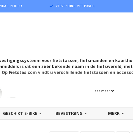
NDAG IN HUIS!
VERZENDING MET POSTNL
evestigingssysteem voor fietstassen, fietsmanden en kaartho
 Inmiddels is dit een zéér bekende naam in de fietswereld, me
. Op Fietstas.com vindt u verschillende fietstassen en access
Lees meer
GESCHIKT E-BIKE
BEVESTIGING
MERK