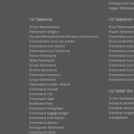
Fietstas met ko
Vegan fietstass
FIETSMANDEN
FIETSMANDEN 
Grote fietsmanden
Roze fietsmand
Fietsmand slingers
Plastic fietsma
Hondenfietsmand met fietstas combineren
Fietsmand voor
Fietsmanden voor de e-bike
Roze kinderfie
Fietsmand met deksel
Fietsmand extr
Fietsmand voor achterop
Fietsmand cove
Kleine fietsmand
Fietsmand voor
Witte fietsmand
Fietsmand voor
Grote fietsmand
Fietsmand voor
Bruine fietsmand
Fietsmand voor
Fietsmand medium
Fietsmand voor 
Grijze fietsmand
Fietsmand voor
Fietsmand zonder deksel
Fietsmand metaal
FIETSKRATTEN 
Fietsmand riet
Grote fietskrat
Fietsmand staal
Fietskrat afdek
Buikmand fiets
Fietskrat sticke
Fietsmand inklapbaar
Fietskrat slinge
Fietsmand bagagedrager
Fietsbakken
Fietsmand met haken
Fietsmand dames
Extra grote fietsmand
Fietsmand zilver