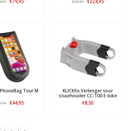
€79,95
€224,95
4,95
€269,95
Bestellen
Bestellen
x PhoneBag Tour M
KLICKfix Verlenger voor
stuurhouder CC-100 E-bike
€44,95
€8,50
9,95
Bestellen
Bestellen