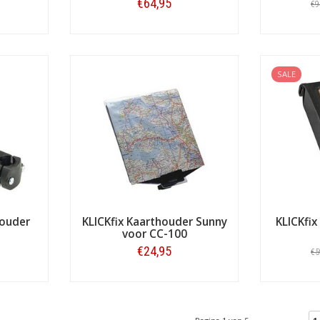
€64,95
€9
Bestellen
SALE
houder
KLICKfix Kaarthouder Sunny
KLICKfi
voor CC-100
€24,95
€5
Bestellen