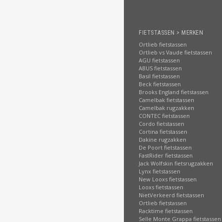
FIETSTASSEN > MERKEN
Ortlieb fietstassen
Ortlieb vs Vaude fietstassen
AGU fietstassen
ABUS fietstassen
Basil fietstassen
Beck fietstassen
Brooks England fietstassen
Camelbak fietstassen
Camelbak rugzakken
CONTEC fietstassen
Cordo fietstassen
Cortina fietstassen
Dakine rugzakken
De Poort fietstassen
FastRider fietstassen
Jack Wolfskin fietsrugzakken
Lynx fietstassen
New Looxs fietstassen
Looxs fietstassen
NietVerkeerd fietstassen
Ortlieb fietstassen
Racktime fietstassen
Selle Monte Grappa fietstassen