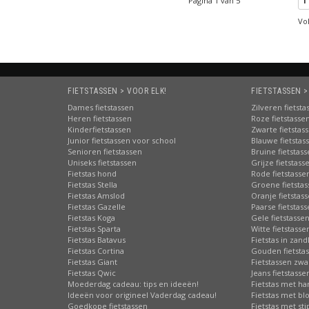
Pagina 1 van 5
1
Vo
FIETSTASSEN > VOOR ELK!
FIETSTASSEN >
Dames fietstassen
Zilveren fietsta
Heren fietstassen
Roze fietstasse
Kinderfietstassen
Zwarte fietstas
Junior fietstassen voor school
Blauwe fietstas
Senioren fietstassen
Bruine fietstas
Uniseks fietstassen
Grijze fietstass
Fietstas hond
Rode fietstasse
Fietstas Stella
Groene fietsta
Fietstas Amslod
Oranje fietstas
Fietstas Gazelle
Paarse fietstas
Fietstas Koga
Gele fietstasse
Fietstas Sparta
Witte fietstasse
Fietstas Batavus
Fietstas in zand
Fietstas Cortina
Gouden fietsta
Fietstas Giant
Fietstassen zwa
Fietstas Qwic
Jeans fietstasse
Moederdag cadeau: tips en ideeën!
Fietstas met har
Ideeën voor origineel Vaderdag cadeau!
Fietstas met b
Goedkope fietstassen
Fietstas met st