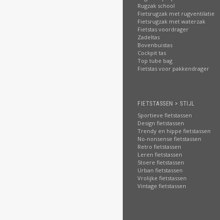
Rugzak school
Fietsrugzak met rugventilatie
Fietsrugzak met waterzak
Fietstas voordrager
Zadeltas
Bovenbuistas
Cockpit tas
Top tube bag
Fietstas voor pakkendrager
FIETSTASSEN > STIJL
Sportieve fietstassen
Design fietstassen
Trendy en hippe fietstassen
No-nonsense fietstassen
Retro fietstassen
Leren fietstassen
Stoere fietstassen
Urban fietstassen
Vrolijke fietstassen
Vintage fietstassen