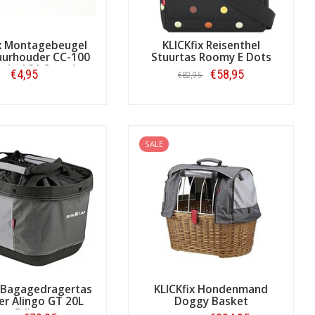
ix Montagebeugel
KLICKfix Reisenthel
uurhouder CC-100
Stuurtas Roomy E Dots
rsize' 31,8 mm)
€4,95
€58,95
€82,95
Bestellen
Bestellen
SALE
x Bagagedragertas
KLICKfix Hondenmand
r Alingo GT 20L
Doggy Basket
Grijs