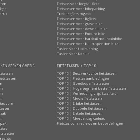
eren
Fietstas voor longtail fiets
lage
Fietstassen voor bikepacking
pdruk
Trekkingfiets rugzak
Fietstassen voor ligfiets
Fietstassen voor gravelbike
Fietstassen voor downhill bike
Fietstassen voor Enduro bike
Fietstassen voor hardtail mountainbike
Fietstassen voor full-suspension bike
Tassen voor trailrunning
Tassen voor fatbike
> KENMERKEN OVERIG
FIETSTASSEN > TOP 10
tstassen
TOP 10 | Best verkochte fietstassen
ietstassen
TOP 10 | Fietstas aanbiedingen
en
TOP 10 | Goedkope fietstassen
en
TOP 10 | Hoge segment beste fietstassen
en
TOP 10 | Verhouding prijs-kwaliteit
en
TOP 10 | Mooie fietstassen
stas.com
TOP 10 | E-bike fietstassen
tassen
TOP 10 | Dubbele fietstassen
gzak
TOP 10 | Enkele fietstassen
en
TOP 10 | Moederdag cadeau
gzak
Fietstas.com reviews en beoordelingen
tstas
tstassen
 rechts