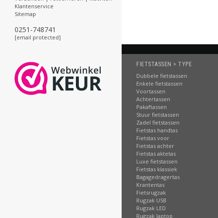
Klantenservice
Sitemap
0251-748741
[email protected]
FIETSTASSEN > TYPE
Dubbele fietstassen
Enkele fietstassen
Voortassen
Achtertassen
Pakaftassen
Stuur fietstassen
Zadel fietstassen
Fietstas handtas
Fietstas voor
Fietstas achter
Fietstas aktetas
Luxe fietstassen
Fietstas klassiek
Bagagedragertas
Krantentas
Fietsrugzak
Rugzak USB
Rugzak LED
Rugzak laptop