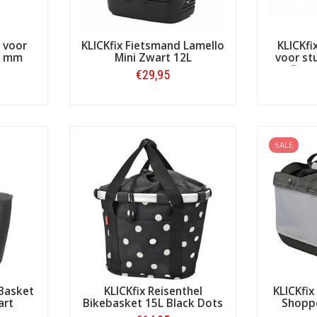
 voor
KLICKfix Fietsmand Lamello
KLICKf
0 mm
Mini Zwart 12L
voor st
('ove
€29,95
Bestellen
SALE
 Basket
KLICKfix Reisenthel
KLICKfi
art
Bikebasket 15L Black Dots
Shoppe