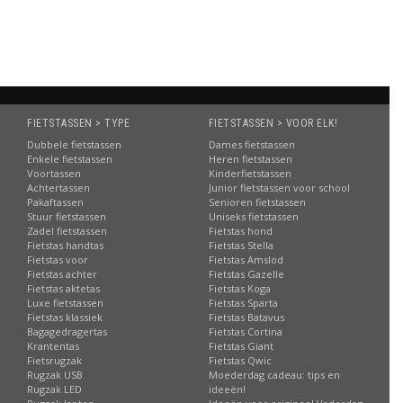
FIETSTASSEN > TYPE
FIETSTASSEN > VOOR ELK!
Dubbele fietstassen
Dames fietstassen
Enkele fietstassen
Heren fietstassen
Voortassen
Kinderfietstassen
Achtertassen
Junior fietstassen voor school
Pakaftassen
Senioren fietstassen
Stuur fietstassen
Uniseks fietstassen
Zadel fietstassen
Fietstas hond
Fietstas handtas
Fietstas Stella
Fietstas voor
Fietstas Amslod
Fietstas achter
Fietstas Gazelle
Fietstas aktetas
Fietstas Koga
Luxe fietstassen
Fietstas Sparta
Fietstas klassiek
Fietstas Batavus
Bagagedragertas
Fietstas Cortina
Krantentas
Fietstas Giant
Fietsrugzak
Fietstas Qwic
Rugzak USB
Moederdag cadeau: tips en
Rugzak LED
ideeën!