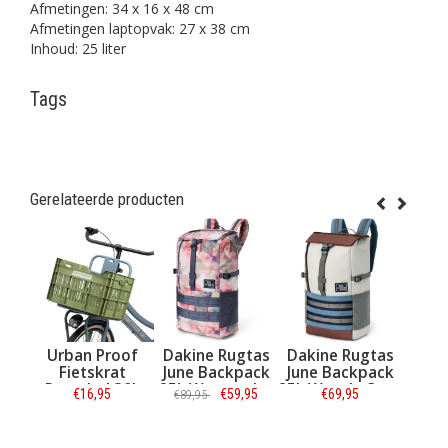
Afmetingen: 34 x 16 x 48 cm
Afmetingen laptopvak: 27 x 38 cm
Inhoud: 25 liter
Tags
Gerelateerde producten
n Proof
Dakine Rugtas
Dakine Rugtas
Dakine Rugtas
etskrat
June Backpack
June Backpack
Educated
cled 30L
25L Watercolor
25L Woods Cove
Backpack 30L
16,95
€59,95
€69,95
€49,95
€89,95
€69,95
ve Green
Silver Lining
formatie
Informatie
Informatie
Informatie