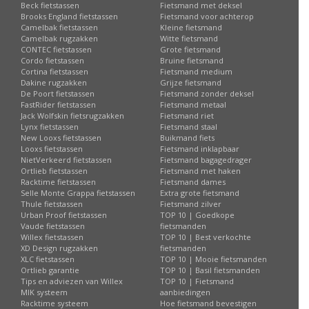
Beck fietstassen
Fietsmand met deksel
Brooks England fietstassen
Fietsmand voor achterop
Camelbak fietstassen
Kleine fietsmand
Camelbak rugzakken
Witte fietsmand
CONTEC fietstassen
Grote fietsmand
Cordo fietstassen
Bruine fietsmand
Cortina fietstassen
Fietsmand medium
Dakine rugzakken
Grijze fietsmand
De Poort fietstassen
Fietsmand zonder deksel
FastRider fietstassen
Fietsmand metaal
Jack Wolfskin fietsrugzakken
Fietsmand riet
Lynx fietstassen
Fietsmand staal
New Looxs fietstassen
Buikmand fiets
Looxs fietstassen
Fietsmand inklapbaar
NietVerkeerd fietstassen
Fietsmand bagagedrager
Ortlieb fietstassen
Fietsmand met haken
Racktime fietstassen
Fietsmand dames
Selle Monte Grappa fietstassen
Extra grote fietsmand
Thule fietstassen
Fietsmand zilver
Urban Proof fietstassen
TOP 10 | Goedkope
Vaude fietstassen
fietsmanden
Willex fietstassen
TOP 10 | Best verkochte
XD Design rugzakken
fietsmanden
XLC fietstassen
TOP 10 | Mooie fietsmanden
Ortlieb garantie
TOP 10 | Basil fietsmanden
Tips en adviezen van Willex
TOP 10 | Fietsmand
MIK systeem
aanbiedingen
Racktime systeem
Hoe fietsmand bevestigen