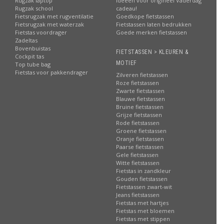
Rugzak laptop
Ideeën voor origineel Vaderdag
Rugzak school
cadeau!
Fietsrugzak met rugventilatie
Goedkope fietstassen
Fietsrugzak met waterzak
Fietstassen laten bedrukken
Fietstas voordrager
Goede merken fietstassen
Zadeltas
Bovenbuistas
FIETSTASSEN > KLEUREN &
Cockpit tas
MOTIEF
Top tube bag
Fietstas voor pakkendrager
Zilveren fietstassen
Roze fietstassen
Zwarte fietstassen
Blauwe fietstassen
Bruine fietstassen
Grijze fietstassen
Rode fietstassen
Groene fietstassen
Oranje fietstassen
Paarse fietstassen
Gele fietstassen
Witte fietstassen
Fietstas in zandkleur
Gouden fietstassen
Fietstassen zwart-wit
Jeans fietstassen
Fietstas met hartjes
Fietstas met bloemen
Fietstas met stippen