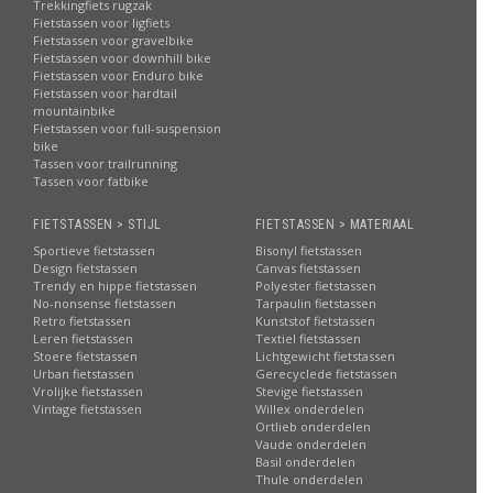
Trekkingfiets rugzak
Fietstassen voor ligfiets
Fietstassen voor gravelbike
Fietstassen voor downhill bike
Fietstassen voor Enduro bike
Fietstassen voor hardtail
mountainbike
Fietstassen voor full-suspension
bike
Tassen voor trailrunning
Tassen voor fatbike
FIETSTASSEN > STIJL
FIETSTASSEN > MATERIAAL
Sportieve fietstassen
Bisonyl fietstassen
Design fietstassen
Canvas fietstassen
Trendy en hippe fietstassen
Polyester fietstassen
No-nonsense fietstassen
Tarpaulin fietstassen
Retro fietstassen
Kunststof fietstassen
Leren fietstassen
Textiel fietstassen
Stoere fietstassen
Lichtgewicht fietstassen
Urban fietstassen
Gerecyclede fietstassen
Vrolijke fietstassen
Stevige fietstassen
Vintage fietstassen
Willex onderdelen
Ortlieb onderdelen
Vaude onderdelen
Basil onderdelen
Thule onderdelen