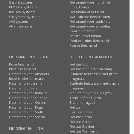
Snap-it systeem
Fietsmand voor hond, kat,
KLICKFix systeem
poes, konijn
BasEasy systeem
Fietsmand of fietskrat
CarryMore systeem
Waterdichte fietsmanden
AVS systeem
Fietsmand voor stadsfiets
Atran systeem
Fietsmand voor schooltas
Zwarte fietsmand
Naturelle fietsmand
Donkerbruine fietsmand
Paarse fietsmand
FIETSMANDEN VERVOLG
FIETSTASSEN > ALGEMEEN
Roze fietsmand
Fietstas USB
Plastic fietsmand
Fietstas met ledverlichting
Fietsmand voor omafiets
Dubbele fietstassen met grote
Roze kinderfietsmand
brugmaat
Fietsmand extra small
Dubbele fietstassen met smalle
Fietsmand covers
brugmaat
Fietsmand voor Batavus
Mountainbike/ MTB rugzak
Fietsmand voor Gazelle
Trekkingfiets rugzak
Fietsmand voor Cortina
Trailbike rugzak
Fietsmand voor Koga
Fietszak
Fietsmand voor Stella
Clarijs Fietstas
Fietsmand voor Sparta
Fietstas Hema
Fietstas Action
Fietstas Blokker
FIETSKRATTEN > INFO
Fietstas Wehkamp