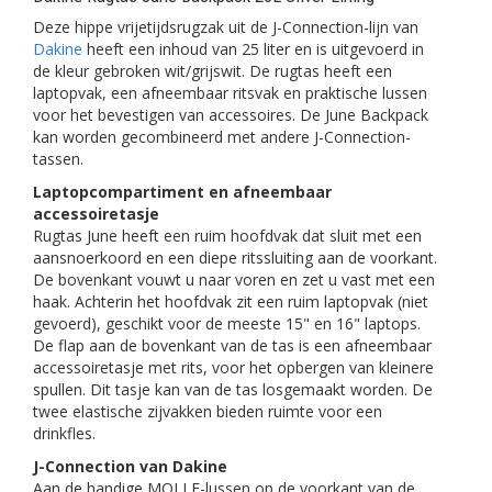
Deze hippe vrijetijdsrugzak uit de J-Connection-lijn van
Dakine
heeft een inhoud van 25 liter en is uitgevoerd in
de kleur gebroken wit/grijswit. De rugtas heeft een
laptopvak, een afneembaar ritsvak en praktische lussen
voor het bevestigen van accessoires. De June Backpack
kan worden gecombineerd met andere J-Connection-
tassen.
Laptopcompartiment en afneembaar
accessoiretasje
Rugtas June heeft een ruim hoofdvak dat sluit met een
aansnoerkoord en een diepe ritssluiting aan de voorkant.
De bovenkant vouwt u naar voren en zet u vast met een
haak. Achterin het hoofdvak zit een ruim laptopvak (niet
gevoerd), geschikt voor de meeste 15" en 16" laptops.
De flap aan de bovenkant van de tas is een afneembaar
accessoiretasje met rits, voor het opbergen van kleinere
spullen. Dit tasje kan van de tas losgemaakt worden. De
twee elastische zijvakken bieden ruimte voor een
drinkfles.
J-Connection van Dakine
Aan de handige MOLLE-lussen op de voorkant van de