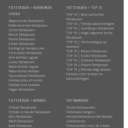
FIETSTASSEN > KENMERKEN
FIETSTASSEN > TOP 10
OVERIG
TOP 10 | Best verkochte
fietstassen
Waterdichte fietstassen
TOP 10 | Fietstas aanbiedingen
Reflecterende fietstassen
TOP 10 | Goedkope fietstassen
Grote fietstassen
TOP 10 | Hoge segment beste
Mooie fietstassen
fietstassen
Kleine fietstassen
TOP 10 | Verhouding prijs-
E-bike fietstassen
kwaliteit
Korting op Fietstas.com
TOP 10 | Mooie fietstassen
Vormvaste fietstassen
TOP 10 | E-bike fietstassen
Anti-diefstal rugzak
TOP 10 | Dubbele fietstassen
Leuke fietstassen
TOP 10 | Enkele fietstassen
Waterdichte rugzak
TOP 10 | Moederdag cadeau
Waterdichte fietstas
Fietstas.com reviews en
Opvouwbare fietstassen
beoordelingen
Fietstas links of rechts
Fietstas met koelvak
Vegan fietstassen
FIETSTASSEN > MERKEN
FIETSMANDEN
Ortlieb fietstassen
Grote fietsmanden
Ortlieb vs Vaude fietstassen
Fietsmand slingers
AGU fietstassen
Hondenfietsmand met fietstas
ABUS fietstassen
combineren
Basil fietstassen
Fietsmanden voor de e-bike