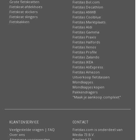
Grote fietskratten
Fietstas Bol.com
Fietskrat afdekhoes
Fietstas Decathlon
Fietskrat stickers
Fietstas ANWB
Fietskrat slingers
Fietstas Coolblue
Fietsbakken
Fietstas Marktplaats
Fietstas Aldi
Fietstas Gamma
Fietstas Praxis
Fietstas Halfords
Fietstas Xenos
Fietstas Profile
Fietstas Zalando
Fietstas IKEA
Fietstas AliExpress
Fietstas Amazon
Uitverkoop fietstassen
Mondkapjes
Mondkapjes kopen
Pakkendragers
"Maak je aankoop compleet"
KLANTENSERVICE
CONTACT
Veelgestelde vragen | FAQ
Fietstas.com is onderdeel van
Over ons
Media 73 B.V.
Algemene voorwaarden
Biesland 13