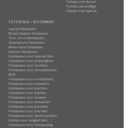
Fietstas met dieren
Fietstas camouflage
Fietstas met opdruk
FIETSTASSEN > BESTEMMING
Laptop fietstassen
Boodschappen fietstassen
Tour- en reisfietstassen
Smartphone fietstassen
Woon-werk fietstassen
Kantoor fietstassen
Fietstassen voor hybride fiets
Fietstassen voor trekkingfiets
Fietstassen voor racefiets
Fietstassen voor mountainbike/
MTB
Fietstassen voor moederfiets
Fietstassen voor vouwfiets
Fietstassen voor toerfiets
Fietstassen voor bakfiets
Fietstassen voor tandem
Fietstassen voor driewieler
Fietstassen voor plooifiets
Fietstassen voor trail bike
Fietstassen voor speed pedelec
Fietstas voor longtail fiets
Fietstassen voor bikepacking