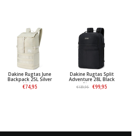
Dakine Rugtas June
Dakine Rugtas Split
Backpack 25L Silver
Adventure 28L Black
Lining
Ripstop
€74,95
€99,95
€139,95
Bestellen
Bestellen