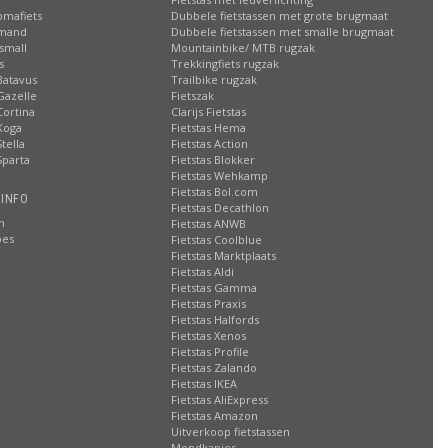
omafiets
Dubbele fietstassen met grote brugmaat
smand
Dubbele fietstassen met smalle brugmaat
small
Mountainbike/ MTB rugzak
s
Trekkingfiets rugzak
Batavus
Trailbike rugzak
Gazelle
Fietszak
Cortina
Clarijs Fietstas
Koga
Fietstas Hema
tella
Fietstas Action
Sparta
Fietstas Blokker
Fietstas Wehkamp
Fietstas Bol.com
 INFO
Fietstas Decathlon
n
Fietstas ANWB
oes
Fietstas Coolblue
Fietstas Marktplaats
Fietstas Aldi
Fietstas Gamma
Fietstas Praxis
Fietstas Halfords
Fietstas Xenos
Fietstas Profile
Fietstas Zalando
Fietstas IKEA
Fietstas AliExpress
Fietstas Amazon
Uitverkoop fietstassen
Mondkapjes