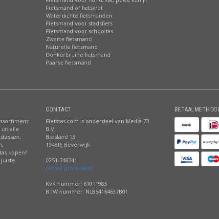
Fietsmand of fietskrat
Waterdichte fietsmanden
Fietsmand voor stadsfiets
Fietsmand voor schooltas
Zwarte fietsmand
Naturelle fietsmand
Donkerbruine fietsmand
Paarse fietsmand
CONTACT
BETAALMETHOD
assortiment
Fietstas.com is onderdeel van Media 73
uit alle
B.V.
tstassen,
Biesland 13
n,
1948RJ Beverwijk
stas kopen?
juiste
0251-748741
[email protected]
KvK nummer: 61011983
BTW nummer: NL854164637B01