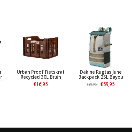
n
Urban Proof Fietskrat
Dakine Rugtas June
r
Recycled 30L Bruin
Backpack 25L Bayou
5L
€16,95
€59,95
€89,95
Bestellen
Bestellen