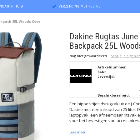
NDAG IN HUIS!
VERZENDING MET POSTNL
ckpack 25L Woods Cove
Dakine Rugtas June
Backpack 25L Wood
Nog niet gewaardeerd
|
Schrijf je eigen 
Artikelnummer:
EAN:
Levertijd:
Beschikbaarheid:
Een hippe vrijetijdsrugzak uit de J-Co
Dakine met een inhoud van 25 liter. 
laptopvak, een afneembaar ritsvak 
voor het bevestigen van accessoires
Lees meer