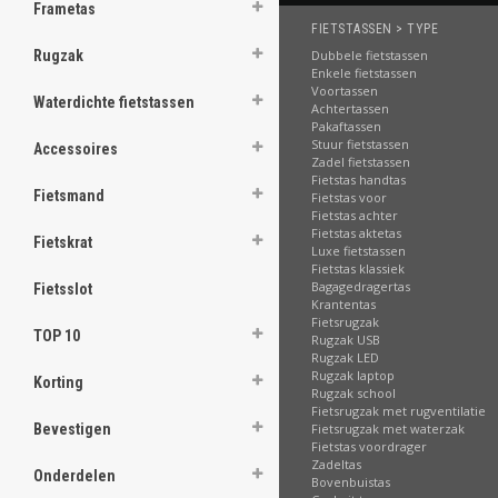
.
Frametas
FIETSTASSEN > TYPE
Dubbele fietstassen
Rugzak
Enkele fietstassen
Voortassen
Waterdichte fietstassen
.
Achtertassen
.
Pakaftassen
.
Stuur fietstassen
Accessoires
.
Zadel fietstassen
.
Fietstas handtas
Fietsmand
.
Fietstas voor
.
Fietstas achter
.
Fietstas aktetas
Fietskrat
.
Luxe fietstassen
Fietstas klassiek
Bagagedragertas
Fietsslot
[email protected]
Krantentas
Fietsrugzak
TOP 10
Rugzak USB
Rugzak LED
Rugzak laptop
Korting
Rugzak school
Fietsrugzak met rugventilatie
Fietsrugzak met waterzak
Bevestigen
Fietstas voordrager
Zadeltas
Onderdelen
Bovenbuistas