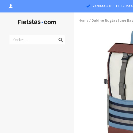
VANDAAG BESTELD = MAA
Home
/
Dakine Rugtas June Ba
ghost
ghost
ghost
ghost