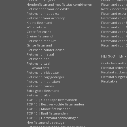
Hondenfietsmand met fietstas combineren
Fietsmand voor 
Fietsmanden voor de e-bike
Roze kinderfiet
Fietsmand met deksel
Fietsmand extra 
Fietsmand voor achterop
Fietsmand cover
Kleine fietsmand
Fietsmand voor 
Witte fietsmand
Fietsmand voor 
Grote fietsmand
Fietsmand voor 
Bruine fietsmand
Fietsmand voor 
Fietsmand medium
Fietsmand voor S
Grijze fietsmand
Fietsmand voor 
Fietsmand zonder deksel
Fietsmand metaal
FIETSKRATTEN >
Fietsmand riet
Grote fietskratte
Fietsmand staal
Fietskrat afdekh
Buikmand fiets
Fietskrat stickers
Fietsmand inklapbaar
Fietskrat slingers
Fietsmand bagagedrager
Fietsbakken
Fietsmand met haken
Fietsmand dames
Extra grote fietsmand
Fietsmand zilver
TOP 10 | Goedkope fietsmanden
TOP 10 | Best verkochte fietsmanden
TOP 10 | Mooie fietsmanden
TOP 10 | Basil fietsmanden
TOP 10 | Fietsmand aanbiedingen
Hoe fietsmand bevestigen
Fietsmand voor hond, kat, poes, konijn