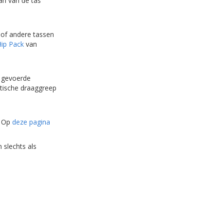
an van de tas
 of andere tassen
Hip Pack
van
n gevoerde
tische draaggreep
. Op
deze pagina
 slechts als