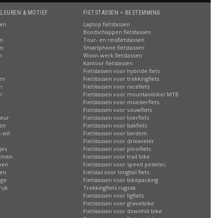
KLEUREN & MOTIEF
FIETSTASSEN > BESTEMMING
sen
Laptop fietstassen
Boodschappen fietstassen
en
Tour- en reisfietstassen
en
Smartphone fietstassen
n
Woon-werk fietstassen
n
Kantoor fietstassen
Fietstassen voor hybride fiets
en
Fietstassen voor trekkingfiets
n
Fietstassen voor racefiets
n
Fietstassen voor mountainbike/ MTB
Fietstassen voor moederfiets
Fietstassen voor vouwfiets
leur
Fietstassen voor toerfiets
sen
Fietstassen voor bakfiets
-wit
Fietstassen voor tandem
Fietstassen voor driewieler
jes
Fietstassen voor plooifiets
oemen
Fietstassen voor trail bike
ppen
Fietstassen voor speed pedelec
ren
Fietstas voor longtail fiets
age
Fietstassen voor bikepacking
ruk
Trekkingfiets rugzak
Fietstassen voor ligfiets
Fietstassen voor gravelbike
Fietstassen voor downhill bike