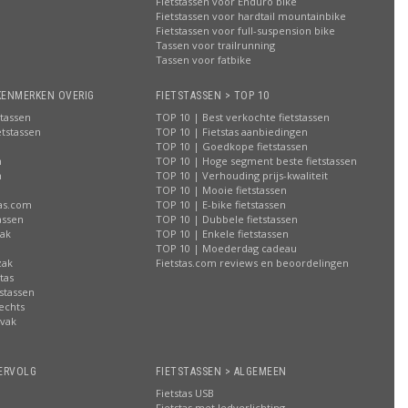
Fietstassen voor Enduro bike
Fietstassen voor hardtail mountainbike
Fietstassen voor full-suspension bike
Tassen voor trailrunning
Tassen voor fatbike
KENMERKEN OVERIG
FIETSTASSEN > TOP 10
stassen
TOP 10 | Best verkochte fietstassen
etstassen
TOP 10 | Fietstas aanbiedingen
TOP 10 | Goedkope fietstassen
n
TOP 10 | Hoge segment beste fietstassen
n
TOP 10 | Verhouding prijs-kwaliteit
n
TOP 10 | Mooie fietstassen
tas.com
TOP 10 | E-bike fietstassen
assen
TOP 10 | Dubbele fietstassen
zak
TOP 10 | Enkele fietstassen
n
TOP 10 | Moederdag cadeau
zak
Fietstas.com reviews en beoordelingen
tas
stassen
rechts
lvak
n
ERVOLG
FIETSTASSEN > ALGEMEEN
Fietstas USB
Fietstas met ledverlichting