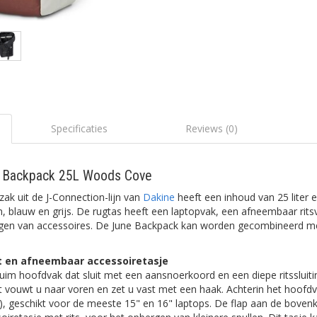
Specificaties
Reviews (0)
e Backpack 25L Woods Cove
zak uit de J-Connection-lijn van
Dakine
heeft een inhoud van 25 liter e
uin, blauw en grijs. De rugtas heeft een laptopvak, een afneembaar rits
igen van accessoires. De June Backpack kan worden gecombineerd me
 en afneembaar accessoiretasje
uim hoofdvak dat sluit met een aansnoerkoord en een diepe ritssluit
 vouwt u naar voren en zet u vast met een haak. Achterin het hoofdv
), geschikt voor de meeste 15" en 16" laptops. De flap aan de bovenk