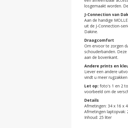
een afneembaar accessoi
ghost
losgemaakt worden. De t
J-Connection van Da
ghost
Aan de handige MOLLE-l
uit de J-Connection-ser
ghost
Dakine.
Draagcomfort
ghost
Om ervoor te zorgen d
schouderbanden. Deze s
ghost
aan de bovenkant.
ghost
Andere prints en kle
Liever een andere uitv
ghost
vindt u meer rugzakken 
Let op:
foto's 1 en 2 t
ghost
voorbeeld om de versch
Details
ghost
Afmetingen: 34 x 16 x 
Afmetingen laptopvak: 
ghost
Inhoud: 25 liter
ghost