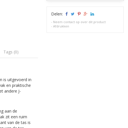
Delen:
-
Neem contact op over dit product
-
Afdrukken
Tags (0)
n is uitgevoerd in
vak en praktische
t andere J-
ing aan de
ak zit een ruim
ant van de tas is