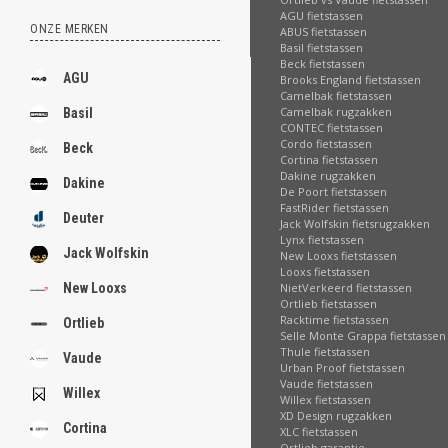
AGU fietstassen
ONZE MERKEN
ABUS fietstassen
Basil fietstassen
Beck fietstassen
AGU
Brooks England fietstassen
Camelbak fietstassen
Camelbak rugzakken
Basil
CONTEC fietstassen
Cordo fietstassen
Beck
Cortina fietstassen
Dakine rugzakken
Dakine
De Poort fietstassen
FastRider fietstassen
Deuter
Jack Wolfskin fietsrugzakken
Lynx fietstassen
Jack Wolfskin
New Looxs fietstassen
Looxs fietstassen
NietVerkeerd fietstassen
New Looxs
Ortlieb fietstassen
Racktime fietstassen
Ortlieb
Selle Monte Grappa fietstassen
Thule fietstassen
Vaude
Urban Proof fietstassen
Vaude fietstassen
Willex
Willex fietstassen
XD Design rugzakken
Cortina
XLC fietstassen
Ortlieb garantie