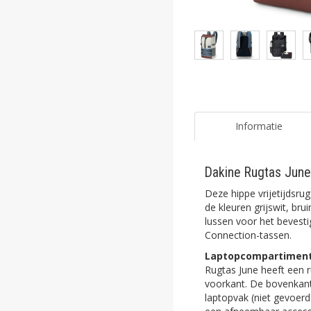
ghost
ghost
ghost
ghost
ghost
Informatie
ghost
Dakine Rugtas Jun
ghost
Deze hippe vrijetijdsrug
ghost
de kleuren grijswit, br
lussen voor het bevest
Connection-tassen.
ghost
Laptopcompartiment
ghost
Rugtas June heeft een r
voorkant. De bovenkant
ghost
laptopvak (niet gevoerd