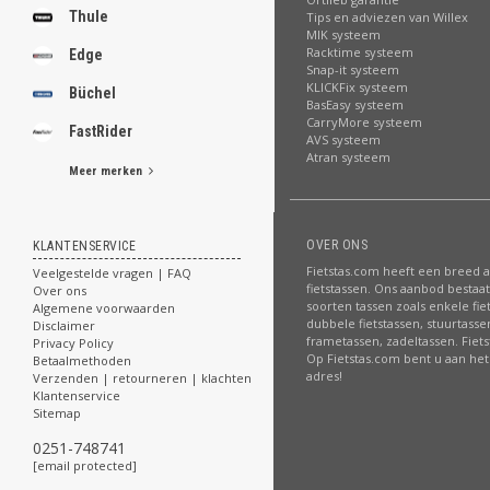
Thule
Tips en adviezen van Willex
MIK systeem
Racktime systeem
Edge
Snap-it systeem
KLICKFix systeem
Büchel
BasEasy systeem
CarryMore systeem
FastRider
AVS systeem
Atran systeem
Meer merken
OVER ONS
KLANTENSERVICE
Fietstas.com heeft een breed 
Veelgestelde vragen | FAQ
fietstassen. Ons aanbod bestaat 
Over ons
soorten tassen zoals enkele fie
Algemene voorwaarden
dubbele fietstassen, stuurtasse
Disclaimer
frametassen, zadeltassen. Fiet
Privacy Policy
Op Fietstas.com bent u aan het 
Betaalmethoden
adres!
Verzenden | retourneren | klachten
Klantenservice
Sitemap
0251-748741
[email protected]