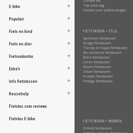
Cockpit tas
Top tube bag
E-bike
Fietstas voor pakkendrager
Populair
FIETSTASSEN > STIJL
Fiets en kind
Sportieve fietstassen
Design fietstassen
Fiets en dier
Trendy en hippe fietstassen
No-nonsense fietstassen
Fietsvakantie
Retro fietstassen
Leren fietstassen
Stoere fietstassen
Extra's
Urban fietstassen
Vrolijke fietstassen
Vintage fietstassen
Info fietstassen
Keuzehulp
Fietstas.com reviews
Fietstas E-bike
FIETSTASSEN > MERKEN
Ortlieb fietstassen
Ortlieb vs Vaude fietstassen