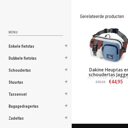
ghost
Gerelateerde producten
MENU
.
Enkele fietstas
.
Dubbele fietstas
.
.
Dakine Heuptas e
Schoudertas
schoudertas Jagge
.
Hybrid Hip Pack 3,
€44,95
€59,95
Stuurtas
Woods Cove
.
Bestellen
Tassenset
.
Bagagedragertas
.
Zadeltas
.