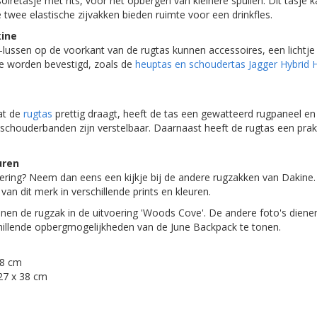
retasje met rits, voor het opbergen van kleinere spullen. Dit tasje k
wee elastische zijvakken bieden ruimte voor een drinkfles.
kine
ussen op de voorkant van de rugtas kunnen accessoires, een lichtje
ie worden bevestigd, zoals de
heuptas en schoudertas Jagger Hybrid 
at de
rugtas
prettig draagt, heeft de tas een gewatteerd rugpaneel e
chouderbanden zijn verstelbaar. Daarnaast heeft de rugtas een prak
uren
oering? Neem dan eens een kijkje bij de andere rugzakken van Dakine
van dit merk in verschillende prints en kleuren.
onen de rugzak in de uitvoering 'Woods Cove'. De andere foto's dienen
illende opbergmogelijkheden van de June Backpack te tonen.
48 cm
27 x 38 cm