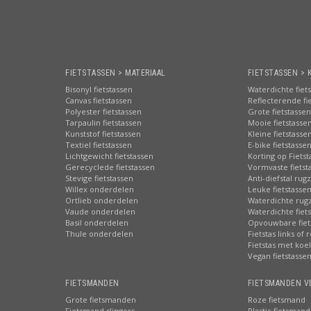
FIETSTASSEN > MATERIAAL
FIETSTASSEN > 
Bisonyl fietstassen
Waterdichte fiet
Canvas fietstassen
Reflecterende fi
Polyester fietstassen
Grote fietstassen
Tarpaulin fietstassen
Mooie fietstasse
Kunststof fietstassen
Kleine fietstasse
Textiel fietstassen
E-bike fietstasse
Lichtgewicht fietstassen
Korting op Fiets
Gerecyclede fietstassen
Vormvaste fietst
Stevige fietstassen
Anti-diefstal rug
Willex onderdelen
Leuke fietstasse
Ortlieb onderdelen
Waterdichte rug
Vaude onderdelen
Waterdichte fiets
Basil onderdelen
Opvouwbare fiet
Thule onderdelen
Fietstas links of 
Fietstas met koe
Vegan fietstasse
FIETSMANDEN
FIETSMANDEN V
Grote fietsmanden
Roze fietsmand
Fietsmand slingers
Plastic fietsmand