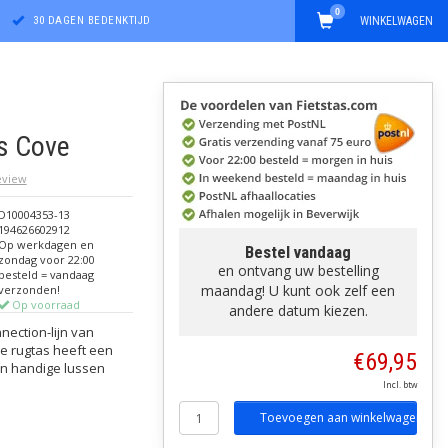
0
30 DAGEN BEDENKTIJD
WINKELWAGEN
s Cove
review
D10004353-13
194626602912
Op werkdagen en
Bestel vandaag
zondag voor 22:00
en ontvang uw bestelling
besteld = vandaag
maandag! U kunt ook zelf een
verzonden!
Op voorraad
andere datum kiezen.
nnection-lijn van
De rugtas heeft een
€69,95
en handige lussen
.
Incl. btw
Toevoegen aan winkelwagen