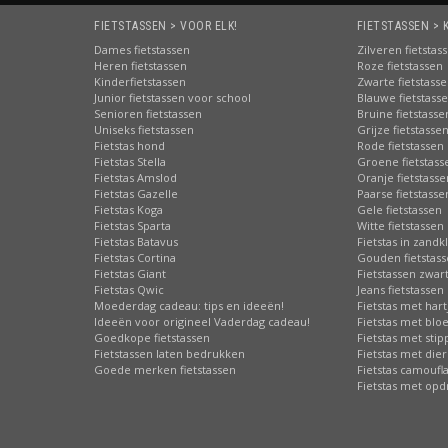
FIETSTASSEN > VOOR ELK!
FIETSTASSEN > 
Dames fietstassen
Zilveren fietstas
Heren fietstassen
Roze fietstassen
Kinderfietstassen
Zwarte fietstass
Junior fietstassen voor school
Blauwe fietstass
Senioren fietstassen
Bruine fietstasse
Uniseks fietstassen
Grijze fietstasse
Fietstas hond
Rode fietstassen
Fietstas Stella
Groene fietstass
Fietstas Amslod
Oranje fietstasse
Fietstas Gazelle
Paarse fietstasse
Fietstas Koga
Gele fietstassen
Fietstas Sparta
Witte fietstassen
Fietstas Batavus
Fietstas in zandk
Fietstas Cortina
Gouden fietstas
Fietstas Giant
Fietstassen zwart
Fietstas Qwic
Jeans fietstassen
Moederdag cadeau: tips en ideeën!
Fietstas met hart
Ideeën voor origineel Vaderdag cadeau!
Fietstas met bl
Goedkope fietstassen
Fietstas met sti
Fietstassen laten bedrukken
Fietstas met die
Goede merken fietstassen
Fietstas camoufl
Fietstas met opd