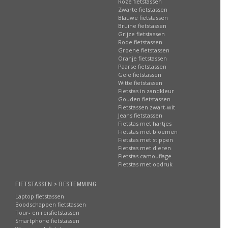
Roze fietstassen
Zwarte fietstassen
Blauwe fietstassen
Bruine fietstassen
Grijze fietstassen
Rode fietstassen
Groene fietstassen
Oranje fietstassen
Paarse fietstassen
Gele fietstassen
Witte fietstassen
Fietstas in zandkleur
Gouden fietstassen
Fietstassen zwart-wit
Jeans fietstassen
Fietstas met hartjes
Fietstas met bloemen
Fietstas met stippen
Fietstas met dieren
Fietstas camouflage
Fietstas met opdruk
FIETSTASSEN > BESTEMMING
Laptop fietstassen
Boodschappen fietstassen
Tour- en reisfietstassen
Smartphone fietstassen