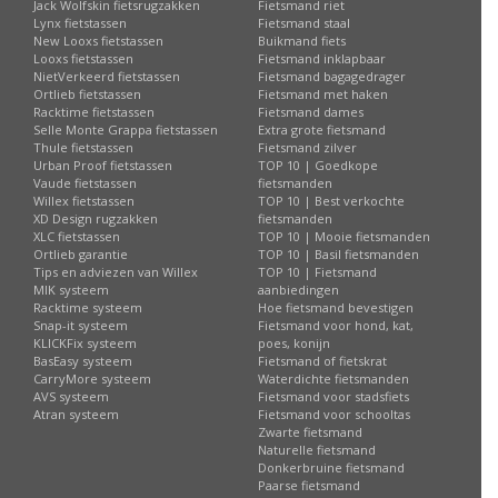
Jack Wolfskin fietsrugzakken
Fietsmand riet
Lynx fietstassen
Fietsmand staal
New Looxs fietstassen
Buikmand fiets
Looxs fietstassen
Fietsmand inklapbaar
NietVerkeerd fietstassen
Fietsmand bagagedrager
Ortlieb fietstassen
Fietsmand met haken
Racktime fietstassen
Fietsmand dames
Selle Monte Grappa fietstassen
Extra grote fietsmand
Thule fietstassen
Fietsmand zilver
Urban Proof fietstassen
TOP 10 | Goedkope
Vaude fietstassen
fietsmanden
Willex fietstassen
TOP 10 | Best verkochte
XD Design rugzakken
fietsmanden
XLC fietstassen
TOP 10 | Mooie fietsmanden
Ortlieb garantie
TOP 10 | Basil fietsmanden
Tips en adviezen van Willex
TOP 10 | Fietsmand
MIK systeem
aanbiedingen
Racktime systeem
Hoe fietsmand bevestigen
Snap-it systeem
Fietsmand voor hond, kat,
KLICKFix systeem
poes, konijn
BasEasy systeem
Fietsmand of fietskrat
CarryMore systeem
Waterdichte fietsmanden
AVS systeem
Fietsmand voor stadsfiets
Atran systeem
Fietsmand voor schooltas
Zwarte fietsmand
Naturelle fietsmand
Donkerbruine fietsmand
Paarse fietsmand