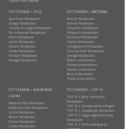
Tassen voor fatbike
FIETSTASSEN > STIJL
FIETSTASSEN > MATERIAAL
Sportieve fietstassen
Bisonyl fietstassen
Design fietstassen
Canvas fietstassen
Trendy en hippe fietstassen
Polyester fietstassen
No-nonsense fietstassen
Tarpaulin fietstassen
Retro fietstassen
Kunststof fietstassen
Leren fietstassen
Textiel fietstassen
Stoere fietstassen
Lichtgewicht fietstassen
Urban fietstassen
Gerecyclede fietstassen
Vrolijke fietstassen
Stevige fietstassen
Vintage fietstassen
Willex onderdelen
Ortlieb onderdelen
Vaude onderdelen
Basil onderdelen
Thule onderdelen
FIETSTASSEN > KENMERKEN
FIETSTASSEN > TOP 10
OVERIG
TOP 10 | Best verkochte
fietstassen
Waterdichte fietstassen
TOP 10 | Fietstas aanbiedingen
Reflecterende fietstassen
TOP 10 | Goedkope fietstassen
Grote fietstassen
TOP 10 | Hoge segment beste
Mooie fietstassen
fietstassen
Kleine fietstassen
TOP 10 | Verhouding prijs-
E-bike fietstassen
kwaliteit