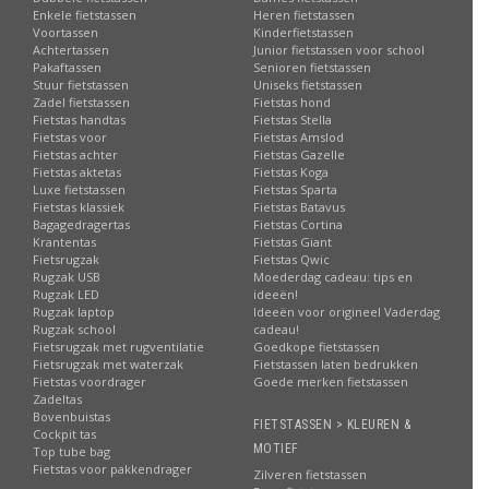
Enkele fietstassen
Heren fietstassen
Voortassen
Kinderfietstassen
Achtertassen
Junior fietstassen voor school
Pakaftassen
Senioren fietstassen
Stuur fietstassen
Uniseks fietstassen
Zadel fietstassen
Fietstas hond
Fietstas handtas
Fietstas Stella
Fietstas voor
Fietstas Amslod
Fietstas achter
Fietstas Gazelle
Fietstas aktetas
Fietstas Koga
Luxe fietstassen
Fietstas Sparta
Fietstas klassiek
Fietstas Batavus
Bagagedragertas
Fietstas Cortina
Krantentas
Fietstas Giant
Fietsrugzak
Fietstas Qwic
Rugzak USB
Moederdag cadeau: tips en
Rugzak LED
ideeën!
Rugzak laptop
Ideeën voor origineel Vaderdag
Rugzak school
cadeau!
Fietsrugzak met rugventilatie
Goedkope fietstassen
Fietsrugzak met waterzak
Fietstassen laten bedrukken
Fietstas voordrager
Goede merken fietstassen
Zadeltas
Bovenbuistas
FIETSTASSEN > KLEUREN &
Cockpit tas
MOTIEF
Top tube bag
Fietstas voor pakkendrager
Zilveren fietstassen