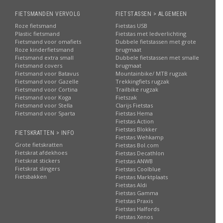
FIETSMANDEN VERVOLG
FIETSTASSEN > ALGEMEEN
Roze fietsmand
Fietstas USB
Plastic fietsmand
Fietstas met ledverlichting
Fietsmand voor omafiets
Dubbele fietstassen met grote
Roze kinderfietsmand
brugmaat
Fietsmand extra small
Dubbele fietstassen met smalle
Fietsmand covers
brugmaat
Fietsmand voor Batavus
Mountainbike/ MTB rugzak
Fietsmand voor Gazelle
Trekkingfiets rugzak
Fietsmand voor Cortina
Trailbike rugzak
Fietsmand voor Koga
Fietszak
Fietsmand voor Stella
Clarijs Fietstas
Fietsmand voor Sparta
Fietstas Hema
Fietstas Action
Fietstas Blokker
FIETSKRATTEN > INFO
Fietstas Wehkamp
Grote fietskratten
Fietstas Bol.com
Fietskrat afdekhoes
Fietstas Decathlon
Fietskrat stickers
Fietstas ANWB
Fietskrat slingers
Fietstas Coolblue
Fietsbakken
Fietstas Marktplaats
Fietstas Aldi
Fietstas Gamma
Fietstas Praxis
Fietstas Halfords
Fietstas Xenos