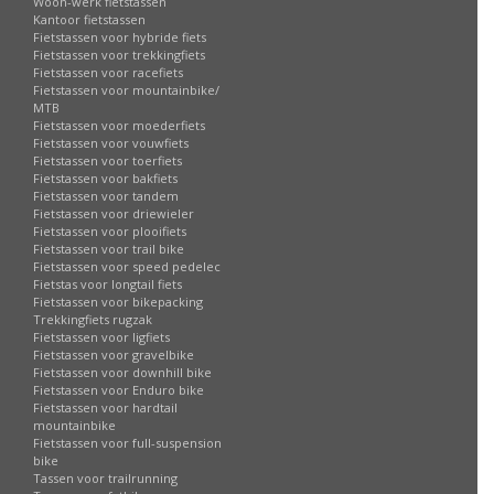
Woon-werk fietstassen
Kantoor fietstassen
Fietstassen voor hybride fiets
Fietstassen voor trekkingfiets
Fietstassen voor racefiets
Fietstassen voor mountainbike/
MTB
Fietstassen voor moederfiets
Fietstassen voor vouwfiets
Fietstassen voor toerfiets
Fietstassen voor bakfiets
Fietstassen voor tandem
Fietstassen voor driewieler
Fietstassen voor plooifiets
Fietstassen voor trail bike
Fietstassen voor speed pedelec
Fietstas voor longtail fiets
Fietstassen voor bikepacking
Trekkingfiets rugzak
Fietstassen voor ligfiets
Fietstassen voor gravelbike
Fietstassen voor downhill bike
Fietstassen voor Enduro bike
Fietstassen voor hardtail
mountainbike
Fietstassen voor full-suspension
bike
Tassen voor trailrunning