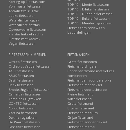
Korting op Fietstas.com
TOP 10 | Mooie fietstassen
Vormvaste fietstassen
TOP 10 | E-bike fietstassen
Anti-diefstal rugzak
TOP 10 | Dubbele fietstassen
Leuke fietstassen
TOP 10 | Enkele fietstassen
Waterdichte rugzak
TOP 10 | Moederdag cadeau
Waterdichte fietstas
Fietstas.com reviews en
Opvouwbare fietstassen
beoordelingen
Fietstas links of rechts
Fietstas met koelvak
Vegan fietstassen
FIETSTASSEN > MERKEN
FIETSMANDEN
Ortlieb fietstassen
Grote fietsmanden
Ortlieb vs Vaude fietstassen
Fietsmand slingers
AGU fietstassen
Hondenfietsmand met fietstas
ABUS fietstassen
combineren
Basil fietstassen
Fietsmanden voor de e-bike
Beck fietstassen
Fietsmand met deksel
Brooks England fietstassen
Fietsmand voor achterop
Camelbak fietstassen
Kleine fietsmand
Camelbak rugzakken
Witte fietsmand
CONTEC fietstassen
Grote fietsmand
Cordo fietstassen
Bruine fietsmand
Cortina fietstassen
Fietsmand medium
Dakine rugzakken
Grijze fietsmand
De Poort fietstassen
Fietsmand zonder deksel
FastRider fietstassen
Fietsmand metaal