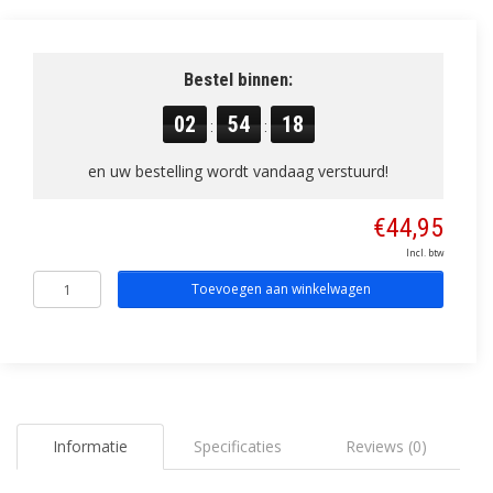
Bestel binnen:
02
54
18
:
:
en uw bestelling wordt vandaag verstuurd!
€44,95
Incl. btw
Toevoegen aan winkelwagen
Informatie
Specificaties
Reviews (0)