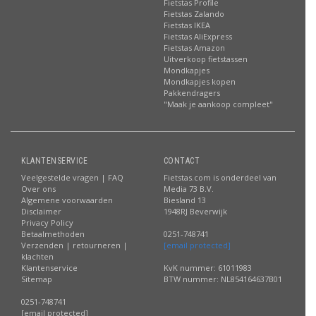
Fietstas Profile
Fietstas Zalando
Fietstas IKEA
Fietstas AliExpress
Fietstas Amazon
Uitverkoop fietstassen
Mondkapjes
Mondkapjes kopen
Pakkendragers
"Maak je aankoop compleet"
KLANTENSERVICE
CONTACT
Veelgestelde vragen | FAQ
Fietstas.com is onderdeel van
Over ons
Media 73 B.V.
Algemene voorwaarden
Biesland 13
Disclaimer
1948RJ Beverwijk
Privacy Policy
Betaalmethoden
0251-748741
Verzenden | retourneren |
[email protected]
klachten
Klantenservice
KvK nummer: 61011983
Sitemap
BTW nummer: NL854164637B01
0251-748741
[email protected]