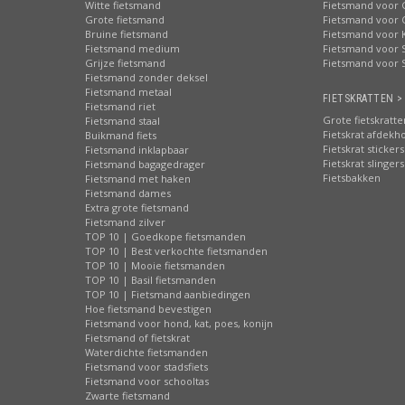
Witte fietsmand
Fietsmand voor 
Grote fietsmand
Fietsmand voor 
Bruine fietsmand
Fietsmand voor 
Fietsmand medium
Fietsmand voor S
Grijze fietsmand
Fietsmand voor 
Fietsmand zonder deksel
Fietsmand metaal
FIETSKRATTEN >
Fietsmand riet
Grote fietskratte
Fietsmand staal
Fietskrat afdekh
Buikmand fiets
Fietskrat stickers
Fietsmand inklapbaar
Fietskrat slingers
Fietsmand bagagedrager
Fietsbakken
Fietsmand met haken
Fietsmand dames
Extra grote fietsmand
Fietsmand zilver
TOP 10 | Goedkope fietsmanden
TOP 10 | Best verkochte fietsmanden
TOP 10 | Mooie fietsmanden
TOP 10 | Basil fietsmanden
TOP 10 | Fietsmand aanbiedingen
Hoe fietsmand bevestigen
Fietsmand voor hond, kat, poes, konijn
Fietsmand of fietskrat
Waterdichte fietsmanden
Fietsmand voor stadsfiets
Fietsmand voor schooltas
Zwarte fietsmand