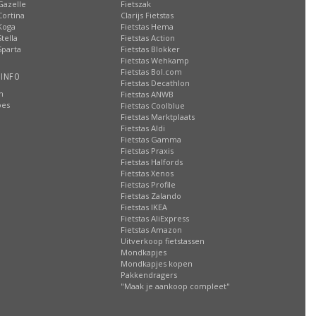
Gazelle
Fietszak
Cortina
Clarijs Fietstas
Koga
Fietstas Hema
tella
Fietstas Action
Sparta
Fietstas Blokker
Fietstas Wehkamp
Fietstas Bol.com
 INFO
Fietstas Decathlon
n
Fietstas ANWB
oes
Fietstas Coolblue
Fietstas Marktplaats
Fietstas Aldi
Fietstas Gamma
Fietstas Praxis
Fietstas Halfords
Fietstas Xenos
Fietstas Profile
Fietstas Zalando
Fietstas IKEA
Fietstas AliExpress
Fietstas Amazon
Uitverkoop fietstassen
Mondkapjes
Mondkapjes kopen
Pakkendragers
"Maak je aankoop compleet"