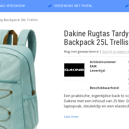
DAAG VERZONDEN!
VERZENDING MET POSTNL
p Backpack 25L Trellis
Dakine Rugtas Tardy 
Backpack 25L Trellis
Nog niet gewaardeerd
|
Schrijf je eigen 
Artikelnummer:
EAN:
Levertijd:
Beschikbaarheid:
Een praktische, eigentijdse back to 
Dakine met een inhoud van 25 liter. 
laptopvak, sleutelclip en een elastis
Lees meer