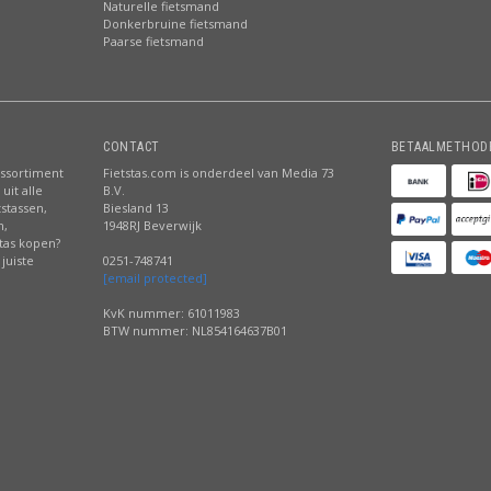
Naturelle fietsmand
Donkerbruine fietsmand
Paarse fietsmand
CONTACT
BETAALMETHOD
assortiment
Fietstas.com is onderdeel van Media 73
uit alle
B.V.
tstassen,
Biesland 13
n,
1948RJ Beverwijk
stas kopen?
juiste
0251-748741
[email protected]
KvK nummer: 61011983
BTW nummer: NL854164637B01