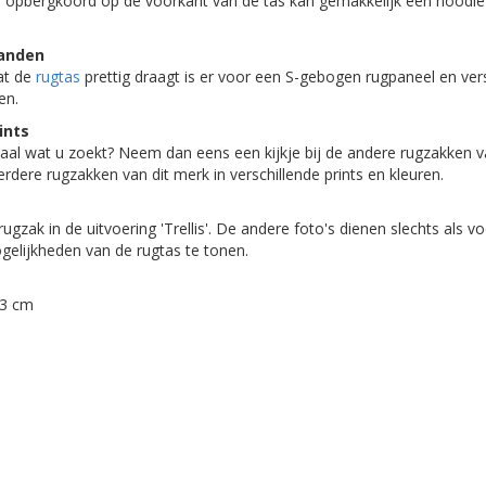
he opbergkoord op de voorkant van de tas kan gemakkelijk een hoodie
anden
at de
rugtas
prettig draagt is er voor een S-gebogen rugpaneel en ver
en.
ints
maal wat u zoekt? Neem dan eens een kijkje bij de andere rugzakken 
rdere rugzakken van dit merk in verschillende prints en kleuren.
rugzak in de uitvoering 'Trellis'. De andere foto's dienen slechts als 
gelijkheden van de rugtas te tonen.
43 cm