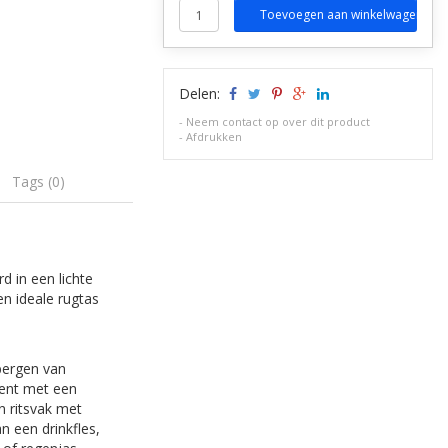
Toevoegen aan winkelwagen
Delen:
-
Neem contact op over dit product
-
Afdrukken
Tags (0)
d in een lichte
en ideale rugtas
bergen van
ment met een
n ritsvak met
n een drinkfles,