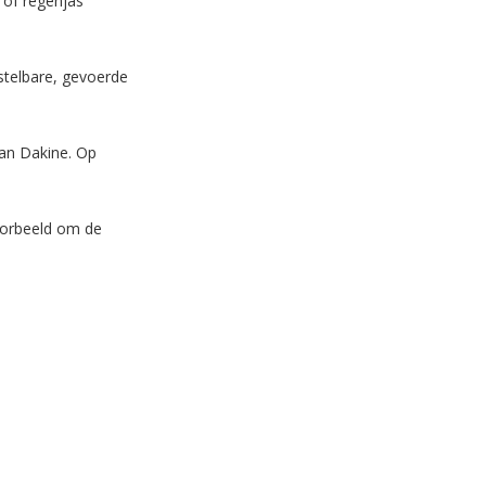
 of regenjas
stelbare, gevoerde
van Dakine. Op
voorbeeld om de