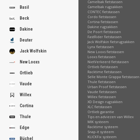
Camelbak fietstassen
Camelbak rugzakken
Basil
CONTEC fietstassen
Cordo fietstassen
Beck
Cortina fietstassen
Dakine rugzakken
Dakine
De Poort fietstassen
FastRider fietstassen
Deuter
Jack Wolfskin fietsrugzakken
Lynx fietstassen
Jack Wolfskin
New Looxs fietstassen
Looxs fietstassen
NietVerkeerd fietstassen
New Looxs
Ortlieb fietstassen
Racktime fietstassen
Ortlieb
Selle Monte Grappa fietstassen
Thule fietstassen
Vaude
Urban Proof fietstassen
Vaude fietstassen
Willex
Willex fietstassen
XD Design rugzakken
Cortina
XLC fietstassen
Ortlieb garantie
Thule
Tips en adviezen van Willex
MIK systeem
Racktime systeem
Edge
Snap-it systeem
KLICKFix systeem
Büchel