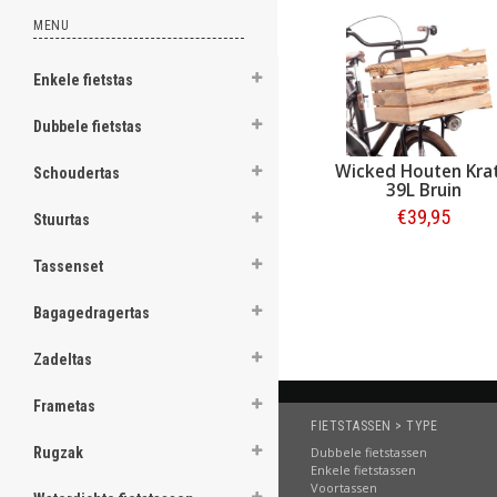
MENU
ghost
Enkele fietstas
Dubbele fietstas
.
Wicked Houten Krat
Schoudertas
39L Bruin
.
€39,95
Stuurtas
.
Bestellen
.
Tassenset
.
Bagagedragertas
.
Zadeltas
.
Frametas
.
FIETSTASSEN > TYPE
Dubbele fietstassen
Rugzak
.
Enkele fietstassen
Voortassen