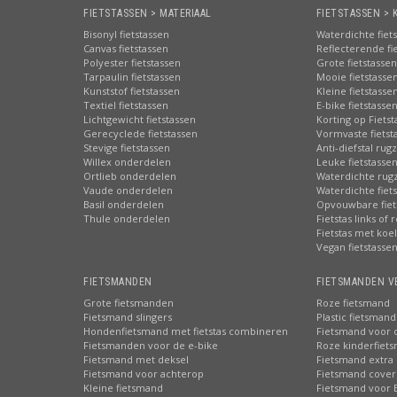
FIETSTASSEN > MATERIAAL
FIETSTASSEN > 
Bisonyl fietstassen
Waterdichte fiet
Canvas fietstassen
Reflecterende fi
Polyester fietstassen
Grote fietstassen
Tarpaulin fietstassen
Mooie fietstasse
Kunststof fietstassen
Kleine fietstasse
Textiel fietstassen
E-bike fietstasse
Lichtgewicht fietstassen
Korting op Fiets
Gerecyclede fietstassen
Vormvaste fietst
Stevige fietstassen
Anti-diefstal rug
Willex onderdelen
Leuke fietstasse
Ortlieb onderdelen
Waterdichte rug
Vaude onderdelen
Waterdichte fiets
Basil onderdelen
Opvouwbare fiet
Thule onderdelen
Fietstas links of 
Fietstas met koe
Vegan fietstasse
FIETSMANDEN
FIETSMANDEN V
Grote fietsmanden
Roze fietsmand
Fietsmand slingers
Plastic fietsmand
Hondenfietsmand met fietstas combineren
Fietsmand voor 
Fietsmanden voor de e-bike
Roze kinderfiet
Fietsmand met deksel
Fietsmand extra 
Fietsmand voor achterop
Fietsmand cover
Kleine fietsmand
Fietsmand voor 