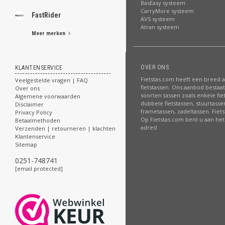
BasEasy systeem
CarryMore systeem
FastRider
AVS systeem
Atran systeem
Meer merken
OVER ONS
KLANTENSERVICE
Fietstas.com heeft een breed 
Veelgestelde vragen | FAQ
fietstassen. Ons aanbod bestaat 
Over ons
soorten tassen zoals enkele fie
Algemene voorwaarden
dubbele fietstassen, stuurtasse
Disclaimer
frametassen, zadeltassen. Fiet
Privacy Policy
Op Fietstas.com bent u aan het 
Betaalmethoden
adres!
Verzenden | retourneren | klachten
Klantenservice
Sitemap
0251-748741
[email protected]