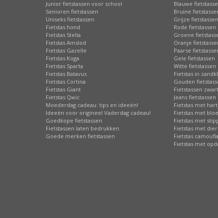
Junior fietstassen voor school
Blauwe fietstass
Senioren fietstassen
Bruine fietstasse
Uniseks fietstassen
Grijze fietstasse
Fietstas hond
Rode fietstassen
Fietstas Stella
Groene fietstass
Fietstas Amslod
Oranje fietstasse
Fietstas Gazelle
Paarse fietstasse
Fietstas Koga
Gele fietstassen
Fietstas Sparta
Witte fietstassen
Fietstas Batavus
Fietstas in zandk
Fietstas Cortina
Gouden fietstas
Fietstas Giant
Fietstassen zwart
Fietstas Qwic
Jeans fietstassen
Moederdag cadeau: tips en ideeën!
Fietstas met hart
Ideeën voor origineel Vaderdag cadeau!
Fietstas met bl
Goedkope fietstassen
Fietstas met sti
Fietstassen laten bedrukken
Fietstas met die
Goede merken fietstassen
Fietstas camoufl
Fietstas met opd