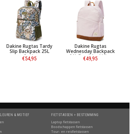
Dakine Rugtas Tardy
Dakine Rugtas
Slip Backpack 25L
Wednesday Backpack
Oasis
21L Burnished Lilac
€54,95
€49,95
Bestellen
Bestellen
KLEUREN & MOTIEF
FIETSTASSEN > BESTEMMING
sen
Laptop fietstassen
Boodschappen fietstassen
en
Tour- en reisfietstassen