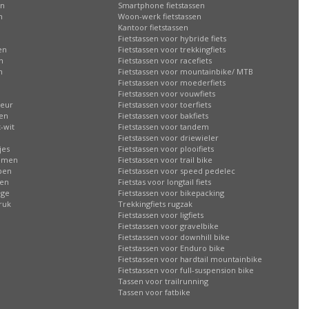
en
Smartphone fietstassen
n
Woon-werk fietstassen
n
Kantoor fietstassen
Fietstassen voor hybride fiets
en
Fietstassen voor trekkingfiets
n
Fietstassen voor racefiets
n
Fietstassen voor mountainbike/ MTB
Fietstassen voor moederfiets
Fietstassen voor vouwfiets
leur
Fietstassen voor toerfiets
sen
Fietstassen voor bakfiets
-wit
Fietstassen voor tandem
Fietstassen voor driewieler
jes
Fietstassen voor plooifiets
oemen
Fietstassen voor trail bike
ppen
Fietstassen voor speed pedelec
ren
Fietstas voor longtail fiets
age
Fietstassen voor bikepacking
ruk
Trekkingfiets rugzak
Fietstassen voor ligfiets
Fietstassen voor gravelbike
Fietstassen voor downhill bike
Fietstassen voor Enduro bike
Fietstassen voor hardtail mountainbike
Fietstassen voor full-suspension bike
Tassen voor trailrunning
Tassen voor fatbike