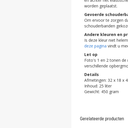
en achter het elastisc
ghost
worden geplaatst.
Gevoerde schouderb
ghost
Om ervoor te zorgen d
schouderbanden gekoz
ghost
Andere kleuren en pr
Is deze kleur niet hele
ghost
deze pagina
vindt u mee
ghost
Let op
Foto's 1 en 2 tonen de 
ghost
verschillende opbergmo
Details
ghost
Afmetingen: 32 x 18 x 
Inhoud: 25 liter
ghost
Gewicht: 450 gram
ghost
ghost
Gerelateerde producten
ghost