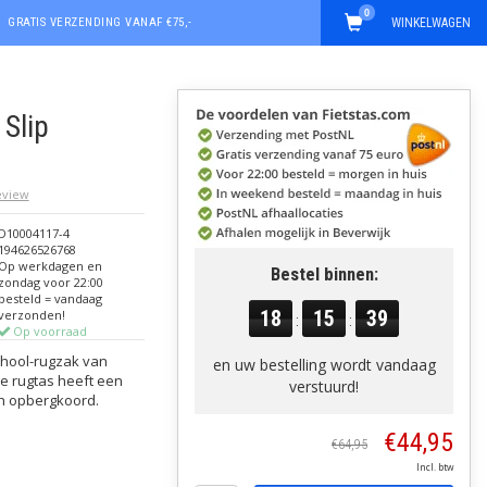
0
GRATIS VERZENDING VANAF €75,-
WINKELWAGEN
Slip
review
D10004117-4
194626526768
Op werkdagen en
Bestel binnen:
zondag voor 22:00
besteld = vandaag
18
15
39
verzonden!
:
:
Op voorraad
school-rugzak van
en uw bestelling wordt vandaag
De rugtas heeft een
verstuurd!
ch opbergkoord.
€44,95
€64,95
Incl. btw