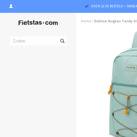
VOOR 22:00 BESTELD = VAN
Home
/
Dakine Rugtas Tardy Sli
ghost
ghost
ghost
ghost