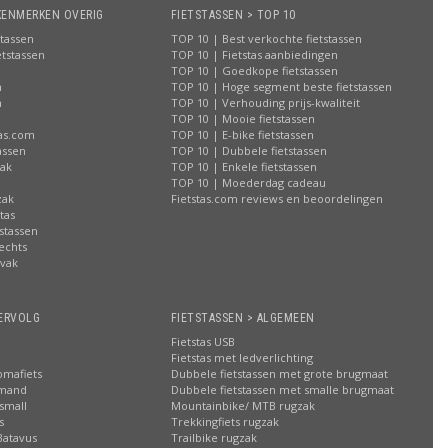
KENMERKEN OVERIG
FIETSTASSEN > TOP 10
stassen
TOP 10 | Best verkochte fietstassen
etstassen
TOP 10 | Fietstas aanbiedingen
TOP 10 | Goedkope fietstassen
n
TOP 10 | Hoge segment beste fietstassen
n
TOP 10 | Verhouding prijs-kwaliteit
n
TOP 10 | Mooie fietstassen
tas.com
TOP 10 | E-bike fietstassen
assen
TOP 10 | Dubbele fietstassen
zak
TOP 10 | Enkele fietstassen
n
TOP 10 | Moederdag cadeau
zak
Fietstas.com reviews en beoordelingen
tas
stassen
rechts
lvak
n
ERVOLG
FIETSTASSEN > ALGEMEEN
Fietstas USB
Fietstas met ledverlichting
omafiets
Dubbele fietstassen met grote brugmaat
smand
Dubbele fietstassen met smalle brugmaat
small
Mountainbike/ MTB rugzak
s
Trekkingfiets rugzak
Batavus
Trailbike rugzak