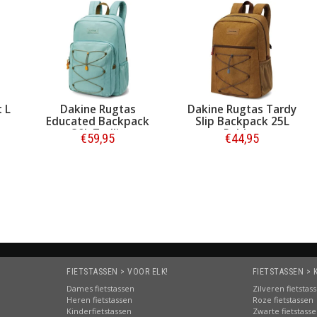
 L
Dakine Rugtas
Dakine Rugtas Tardy
Educated Backpack
Slip Backpack 25L
30L Trellis
Rubber
€59,95
€44,95
Bestellen
Bestellen
FIETSTASSEN > VOOR ELK!
FIETSTASSEN > 
Dames fietstassen
Zilveren fietstas
Heren fietstassen
Roze fietstassen
Kinderfietstassen
Zwarte fietstass