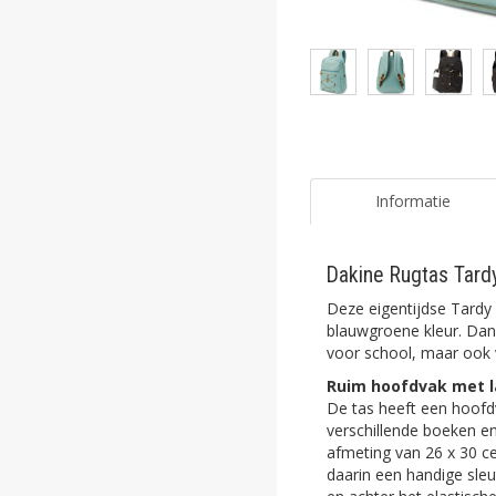
ghost
ghost
ghost
ghost
ghost
Informatie
ghost
Dakine Rugtas Tardy
ghost
Deze eigentijdse Tardy
ghost
blauwgroene kleur. Dank
voor school, maar ook v
ghost
Ruim hoofdvak met 
De tas heeft een hoofd
ghost
verschillende boeken e
afmeting van 26 x 30 ce
ghost
daarin een handige sleut