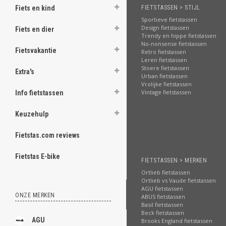
FIETSTASSEN > STIJL
Fiets en kind
Sportieve fietstassen
Design fietstassen
Fiets en dier
Trendy en hippe fietstassen
No-nonsense fietstassen
Fietsvakantie
Retro fietstassen
Leren fietstassen
Stoere fietstassen
Extra's
Urban fietstassen
Vrolijke fietstassen
Vintage fietstassen
Info fietstassen
Keuzehulp
Fietstas.com reviews
Fietstas E-bike
FIETSTASSEN > MERKEN
Ortlieb fietstassen
Ortlieb vs Vaude fietstassen
AGU fietstassen
ONZE MERKEN
ABUS fietstassen
Basil fietstassen
Beck fietstassen
AGU
Brooks England fietstassen