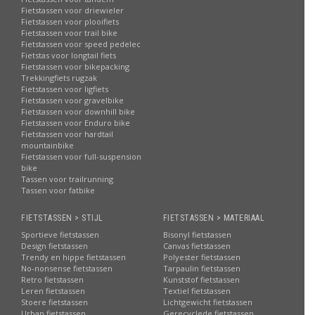
Fietstassen voor driewieler
Fietstassen voor plooifiets
Fietstassen voor trail bike
Fietstassen voor speed pedelec
Fietstas voor longtail fiets
Fietstassen voor bikepacking
Trekkingfiets rugzak
Fietstassen voor ligfiets
Fietstassen voor gravelbike
Fietstassen voor downhill bike
Fietstassen voor Enduro bike
Fietstassen voor hardtail
mountainbike
Fietstassen voor full-suspension
bike
Tassen voor trailrunning
Tassen voor fatbike
FIETSTASSEN > STIJL
FIETSTASSEN > MATERIAAL
Sportieve fietstassen
Bisonyl fietstassen
Design fietstassen
Canvas fietstassen
Trendy en hippe fietstassen
Polyester fietstassen
No-nonsense fietstassen
Tarpaulin fietstassen
Retro fietstassen
Kunststof fietstassen
Leren fietstassen
Textiel fietstassen
Stoere fietstassen
Lichtgewicht fietstassen
Urban fietstassen
Gerecyclede fietstassen