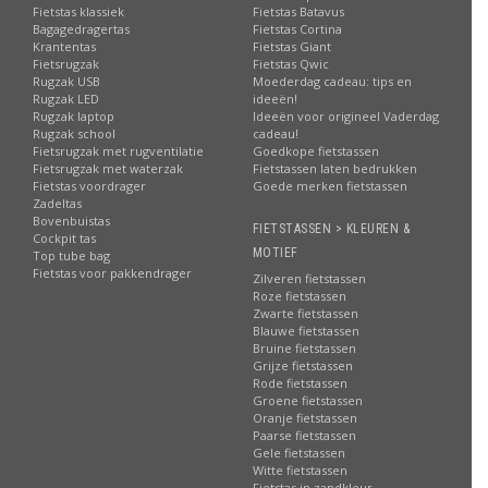
Fietstas klassiek
Fietstas Batavus
Bagagedragertas
Fietstas Cortina
Krantentas
Fietstas Giant
Fietsrugzak
Fietstas Qwic
Rugzak USB
Moederdag cadeau: tips en
Rugzak LED
ideeën!
Rugzak laptop
Ideeën voor origineel Vaderdag
Rugzak school
cadeau!
Fietsrugzak met rugventilatie
Goedkope fietstassen
Fietsrugzak met waterzak
Fietstassen laten bedrukken
Fietstas voordrager
Goede merken fietstassen
Zadeltas
Bovenbuistas
FIETSTASSEN > KLEUREN &
Cockpit tas
MOTIEF
Top tube bag
Fietstas voor pakkendrager
Zilveren fietstassen
Roze fietstassen
Zwarte fietstassen
Blauwe fietstassen
Bruine fietstassen
Grijze fietstassen
Rode fietstassen
Groene fietstassen
Oranje fietstassen
Paarse fietstassen
Gele fietstassen
Witte fietstassen
Fietstas in zandkleur