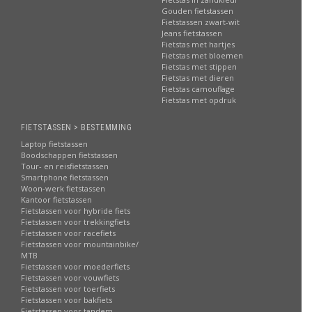
Gouden fietstassen
Fietstassen zwart-wit
Jeans fietstassen
Fietstas met hartjes
Fietstas met bloemen
Fietstas met stippen
Fietstas met dieren
Fietstas camouflage
Fietstas met opdruk
FIETSTASSEN > BESTEMMING
Laptop fietstassen
Boodschappen fietstassen
Tour- en reisfietstassen
Smartphone fietstassen
Woon-werk fietstassen
Kantoor fietstassen
Fietstassen voor hybride fiets
Fietstassen voor trekkingfiets
Fietstassen voor racefiets
Fietstassen voor mountainbike/
MTB
Fietstassen voor moederfiets
Fietstassen voor vouwfiets
Fietstassen voor toerfiets
Fietstassen voor bakfiets
Fietstassen voor tandem