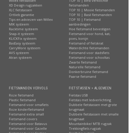
Willex fietstassen
TOP 10 | Best verkochte
XD Design rugzakken
fietsmanden
XLC fietstassen
TOP 10 | Mooie fietsmanden
Ortlieb garantie
TOP 10 | Basil fietsmanden
Tips en adviezen van Willex
TOP 10 | Fietsmand
MIK systeem
aanbiedingen
Racktime systeem
Hoe fietsmand bevestigen
Snap-it systeem
Fietsmand voor hond, kat,
KLICKFix systeem
poes, konijn
BasEasy systeem
Fietsmand of fietskrat
CarryMore systeem
Waterdichte fietsmanden
AVS systeem
Fietsmand voor stadsfiets
Atran systeem
Fietsmand voor schooltas
Zwarte fietsmand
Naturelle fietsmand
Donkerbruine fietsmand
Paarse fietsmand
FIETSMANDEN VERVOLG
FIETSTASSEN > ALGEMEEN
Roze fietsmand
Fietstas USB
Plastic fietsmand
Fietstas met ledverlichting
Fietsmand voor omafiets
Dubbele fietstassen met grote
Roze kinderfietsmand
brugmaat
Fietsmand extra small
Dubbele fietstassen met smalle
Fietsmand covers
brugmaat
Fietsmand voor Batavus
Mountainbike/ MTB rugzak
Fietsmand voor Gazelle
Trekkingfiets rugzak