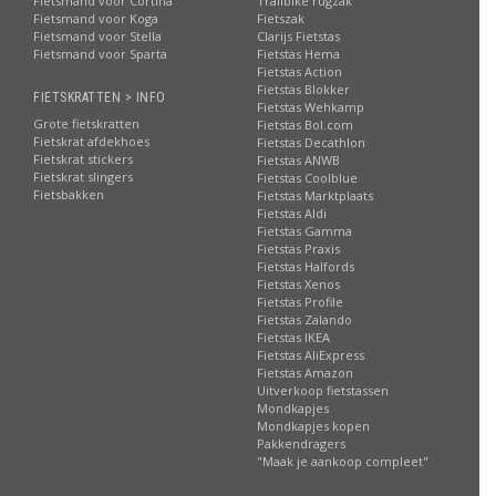
Fietsmand voor Cortina
Trailbike rugzak
Fietsmand voor Koga
Fietszak
Fietsmand voor Stella
Clarijs Fietstas
Fietsmand voor Sparta
Fietstas Hema
Fietstas Action
Fietstas Blokker
FIETSKRATTEN > INFO
Fietstas Wehkamp
Grote fietskratten
Fietstas Bol.com
Fietskrat afdekhoes
Fietstas Decathlon
Fietskrat stickers
Fietstas ANWB
Fietskrat slingers
Fietstas Coolblue
Fietsbakken
Fietstas Marktplaats
Fietstas Aldi
Fietstas Gamma
Fietstas Praxis
Fietstas Halfords
Fietstas Xenos
Fietstas Profile
Fietstas Zalando
Fietstas IKEA
Fietstas AliExpress
Fietstas Amazon
Uitverkoop fietstassen
Mondkapjes
Mondkapjes kopen
Pakkendragers
"Maak je aankoop compleet"