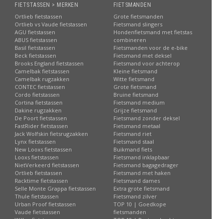
FIETSTASSEN > MERKEN
FIETSMANDEN
Ortlieb fietstassen
Grote fietsmanden
Ortlieb vs Vaude fietstassen
Fietsmand slingers
AGU fietstassen
Hondenfietsmand met fietstas
ABUS fietstassen
combineren
Basil fietstassen
Fietsmanden voor de e-bike
Beck fietstassen
Fietsmand met deksel
Brooks England fietstassen
Fietsmand voor achterop
Camelbak fietstassen
Kleine fietsmand
Camelbak rugzakken
Witte fietsmand
CONTEC fietstassen
Grote fietsmand
Cordo fietstassen
Bruine fietsmand
Cortina fietstassen
Fietsmand medium
Dakine rugzakken
Grijze fietsmand
De Poort fietstassen
Fietsmand zonder deksel
FastRider fietstassen
Fietsmand metaal
Jack Wolfskin fietsrugzakken
Fietsmand riet
Lynx fietstassen
Fietsmand staal
New Looxs fietstassen
Buikmand fiets
Looxs fietstassen
Fietsmand inklapbaar
NietVerkeerd fietstassen
Fietsmand bagagedrager
Ortlieb fietstassen
Fietsmand met haken
Racktime fietstassen
Fietsmand dames
Selle Monte Grappa fietstassen
Extra grote fietsmand
Thule fietstassen
Fietsmand zilver
Urban Proof fietstassen
TOP 10 | Goedkope
Vaude fietstassen
fietsmanden