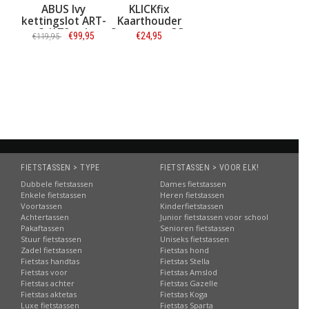
ABUS Ivy
KLICKfix
kettingslot ART-
Kaarthouder
3 (170cm)
Sunny voor CC-
€99,95
€24,95
€119,95
100
Informatie
Informatie
FIETSTASSEN > TYPE
FIETSTASSEN > VOOR ELK!
Dubbele fietstassen
Dames fietstassen
Enkele fietstassen
Heren fietstassen
Voortassen
Kinderfietstassen
Achtertassen
Junior fietstassen voor school
Pakaftassen
Senioren fietstassen
Stuur fietstassen
Uniseks fietstassen
Zadel fietstassen
Fietstas hond
Fietstas handtas
Fietstas Stella
Fietstas voor
Fietstas Amslod
Fietstas achter
Fietstas Gazelle
Fietstas aktetas
Fietstas Koga
Luxe fietstassen
Fietstas Sparta