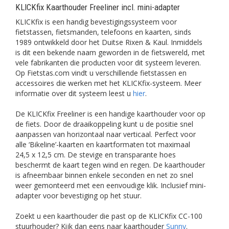
KLICKfix Kaarthouder Freeliner incl. mini-adapter
KLICKfix is een handig bevestigingssysteem voor
fietstassen, fietsmanden, telefoons en kaarten, sinds
1989 ontwikkeld door het Duitse Rixen & Kaul. Inmiddels
is dit een bekende naam geworden in de fietswereld, met
vele fabrikanten die producten voor dit systeem leveren.
Op Fietstas.com vindt u verschillende fietstassen en
accessoires die werken met het KLICKfix-systeem. Meer
informatie over dit systeem leest u
hier
.
De KLICKfix Freeliner is een handige kaarthouder voor op
de fiets. Door de draaikoppeling kunt u de positie snel
aanpassen van horizontaal naar verticaal. Perfect voor
alle ‘Bikeline’-kaarten en kaartformaten tot maximaal
24,5 x 12,5 cm. De stevige en transparante hoes
beschermt de kaart tegen wind en regen. De kaarthouder
is afneembaar binnen enkele seconden en net zo snel
weer gemonteerd met een eenvoudige klik. Inclusief mini-
adapter voor bevestiging op het stuur.
Zoekt u een kaarthouder die past op de KLICKfix CC-100
stuurhouder? Kijk dan eens naar kaarthouder
Sunny
.