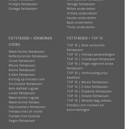
Vrolijke fietstassen
Stevige fietstassen
Vintage fietstassen
Willex onderdelen
Ortlieb onderdelen
Vaude onderdelen
Basil onderdelen
Thule onderdelen
FIETSTASSEN > KENMERKEN
FIETSTASSEN > TOP 10
OVERIG
TOP 10 | Best verkochte
fietstassen
Waterdichte fietstassen
TOP 10 | Fietstas aanbiedingen
Reflecterende fietstassen
TOP 10 | Goedkope fietstassen
Grote fietstassen
TOP 10 | Hoge segment beste
Mooie fietstassen
fietstassen
Kleine fietstassen
TOP 10 | Verhouding prijs-
E-bike fietstassen
kwaliteit
Korting op Fietstas.com
TOP 10 | Mooie fietstassen
Vormvaste fietstassen
TOP 10 | E-bike fietstassen
Anti-diefstal rugzak
TOP 10 | Dubbele fietstassen
Leuke fietstassen
TOP 10 | Enkele fietstassen
Waterdichte rugzak
TOP 10 | Moederdag cadeau
Waterdichte fietstas
Fietstas.com reviews en
Opvouwbare fietstassen
beoordelingen
Fietstas links of rechts
Fietstas met koelvak
Vegan fietstassen