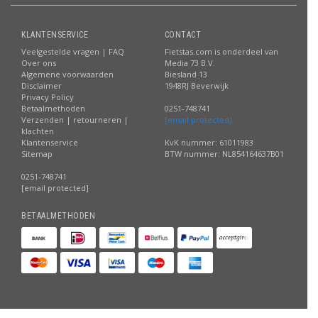
KLANTENSERVICE
CONTACT
Veelgestelde vragen | FAQ
Fietstas.com is onderdeel van
Over ons
Media 73 B.V.
Algemene voorwaarden
Biesland 13
Disclaimer
1948RJ Beverwijk
Privacy Policy
Betaalmethoden
0251-748741
Verzenden | retourneren |
[email protected]
klachten
Klantenservice
KvK nummer: 61011983
Sitemap
BTW nummer: NL854164637B01
0251-748741
[email protected]
BETAALMETHODEN