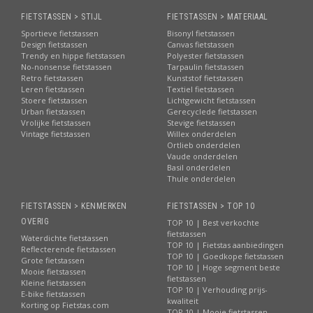
FIETSTASSEN > STIJL
FIETSTASSEN > MATERIAAL
Sportieve fietstassen
Bisonyl fietstassen
Design fietstassen
Canvas fietstassen
Trendy en hippe fietstassen
Polyester fietstassen
No-nonsense fietstassen
Tarpaulin fietstassen
Retro fietstassen
Kunststof fietstassen
Leren fietstassen
Textiel fietstassen
Stoere fietstassen
Lichtgewicht fietstassen
Urban fietstassen
Gerecyclede fietstassen
Vrolijke fietstassen
Stevige fietstassen
Vintage fietstassen
Willex onderdelen
Ortlieb onderdelen
Vaude onderdelen
Basil onderdelen
Thule onderdelen
FIETSTASSEN > KENMERKEN
FIETSTASSEN > TOP 10
OVERIG
TOP 10 | Best verkochte
fietstassen
Waterdichte fietstassen
TOP 10 | Fietstas aanbiedingen
Reflecterende fietstassen
TOP 10 | Goedkope fietstassen
Grote fietstassen
TOP 10 | Hoge segment beste
Mooie fietstassen
fietstassen
Kleine fietstassen
TOP 10 | Verhouding prijs-
E-bike fietstassen
kwaliteit
Korting op Fietstas.com
TOP 10 | Mooie fietstassen