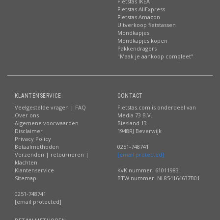
Fietstas IKEA
Fietstas AliExpress
Fietstas Amazon
Uitverkoop fietstassen
Mondkapjes
Mondkapjes kopen
Pakkendragers
"Maak je aankoop compleet"
KLANTENSERVICE
CONTACT
Veelgestelde vragen | FAQ
Fietstas.com is onderdeel van
Over ons
Media 73 B.V.
Algemene voorwaarden
Biesland 13
Disclaimer
1948RJ Beverwijk
Privacy Policy
Betaalmethoden
0251-748741
Verzenden | retourneren |
[email protected]
klachten
Klantenservice
KvK nummer: 61011983
Sitemap
BTW nummer: NL854164637B01
0251-748741
[email protected]