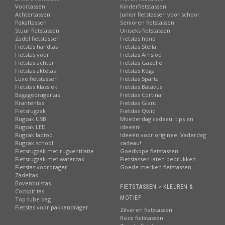
Voortassen
Kinderfietstassen
Achtertassen
Junior fietstassen voor school
Pakaftassen
Senioren fietstassen
Stuur fietstassen
Uniseks fietstassen
Zadel fietstassen
Fietstas hond
Fietstas handtas
Fietstas Stella
Fietstas voor
Fietstas Amslod
Fietstas achter
Fietstas Gazelle
Fietstas aktetas
Fietstas Koga
Luxe fietstassen
Fietstas Sparta
Fietstas klassiek
Fietstas Batavus
Bagagedragertas
Fietstas Cortina
Krantentas
Fietstas Giant
Fietsrugzak
Fietstas Qwic
Rugzak USB
Moederdag cadeau: tips en
Rugzak LED
ideeën!
Rugzak laptop
Ideeën voor origineel Vaderdag
Rugzak school
cadeau!
Fietsrugzak met rugventilatie
Goedkope fietstassen
Fietsrugzak met waterzak
Fietstassen laten bedrukken
Fietstas voordrager
Goede merken fietstassen
Zadeltas
Bovenbuistas
FIETSTASSEN > KLEUREN &
Cockpit tas
MOTIEF
Top tube bag
Fietstas voor pakkendrager
Zilveren fietstassen
Roze fietstassen