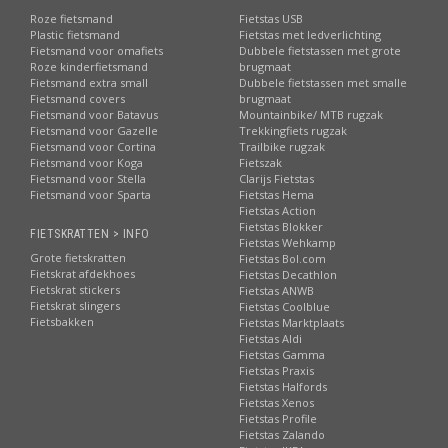
Roze fietsmand
Fietstas USB
Plastic fietsmand
Fietstas met ledverlichting
Fietsmand voor omafiets
Dubbele fietstassen met grote
Roze kinderfietsmand
brugmaat
Fietsmand extra small
Dubbele fietstassen met smalle
Fietsmand covers
brugmaat
Fietsmand voor Batavus
Mountainbike/ MTB rugzak
Fietsmand voor Gazelle
Trekkingfiets rugzak
Fietsmand voor Cortina
Trailbike rugzak
Fietsmand voor Koga
Fietszak
Fietsmand voor Stella
Clarijs Fietstas
Fietsmand voor Sparta
Fietstas Hema
Fietstas Action
Fietstas Blokker
FIETSKRATTEN > INFO
Fietstas Wehkamp
Grote fietskratten
Fietstas Bol.com
Fietskrat afdekhoes
Fietstas Decathlon
Fietskrat stickers
Fietstas ANWB
Fietskrat slingers
Fietstas Coolblue
Fietsbakken
Fietstas Marktplaats
Fietstas Aldi
Fietstas Gamma
Fietstas Praxis
Fietstas Halfords
Fietstas Xenos
Fietstas Profile
Fietstas Zalando