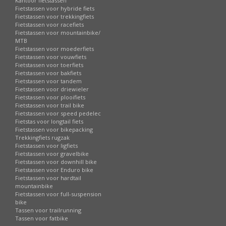
Kantoor fietstassen
Fietstassen voor hybride fiets
Fietstassen voor trekkingfiets
Fietstassen voor racefiets
Fietstassen voor mountainbike/
MTB
Fietstassen voor moederfiets
Fietstassen voor vouwfiets
Fietstassen voor toerfiets
Fietstassen voor bakfiets
Fietstassen voor tandem
Fietstassen voor driewieler
Fietstassen voor plooifiets
Fietstassen voor trail bike
Fietstassen voor speed pedelec
Fietstas voor longtail fiets
Fietstassen voor bikepacking
Trekkingfiets rugzak
Fietstassen voor ligfiets
Fietstassen voor gravelbike
Fietstassen voor downhill bike
Fietstassen voor Enduro bike
Fietstassen voor hardtail
mountainbike
Fietstassen voor full-suspension
bike
Tassen voor trailrunning
Tassen voor fatbike