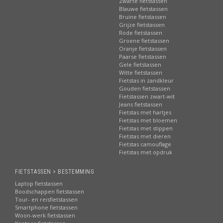
Zwarte fietstassen
Blauwe fietstassen
Bruine fietstassen
Grijze fietstassen
Rode fietstassen
Groene fietstassen
Oranje fietstassen
Paarse fietstassen
Gele fietstassen
Witte fietstassen
Fietstas in zandkleur
Gouden fietstassen
Fietstassen zwart-wit
Jeans fietstassen
Fietstas met hartjes
Fietstas met bloemen
Fietstas met stippen
Fietstas met dieren
Fietstas camouflage
Fietstas met opdruk
FIETSTASSEN > BESTEMMING
Laptop fietstassen
Boodschappen fietstassen
Tour- en reisfietstassen
Smartphone fietstassen
Woon-werk fietstassen