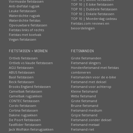
Vormvaste fietstassen
TOP 10 | E-bike fietstassen
Anti-diefstal rugzak
TOP 10 | Dubbele fietstassen
Leuke fietstassen
TOP 10 | Enkele fietstassen
Waterdichte rugzak
TOP 10 | Moederdag cadeau
Waterdichte fietstas
Fietstas.com reviews en
Opvouwbare fietstassen
beoordelingen
Fietstas links of rechts
Fietstas met koelvak
Vegan fietstassen
FIETSTASSEN > MERKEN
FIETSMANDEN
Ortlieb fietstassen
Grote fietsmanden
Ortlieb vs Vaude fietstassen
Fietsmand slingers
AGU fietstassen
Hondenfietsmand met fietstas
ABUS fietstassen
combineren
Basil fietstassen
Fietsmanden voor de e-bike
Beck fietstassen
Fietsmand met deksel
Brooks England fietstassen
Fietsmand voor achterop
Camelbak fietstassen
Kleine fietsmand
Camelbak rugzakken
Witte fietsmand
CONTEC fietstassen
Grote fietsmand
Cordo fietstassen
Bruine fietsmand
Cortina fietstassen
Fietsmand medium
Dakine rugzakken
Grijze fietsmand
De Poort fietstassen
Fietsmand zonder deksel
FastRider fietstassen
Fietsmand metaal
Jack Wolfskin fietsrugzakken
Fietsmand riet