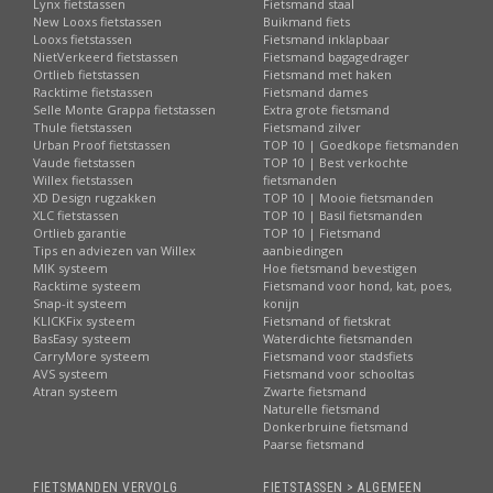
Lynx fietstassen
Fietsmand staal
New Looxs fietstassen
Buikmand fiets
Looxs fietstassen
Fietsmand inklapbaar
NietVerkeerd fietstassen
Fietsmand bagagedrager
Ortlieb fietstassen
Fietsmand met haken
Racktime fietstassen
Fietsmand dames
Selle Monte Grappa fietstassen
Extra grote fietsmand
Thule fietstassen
Fietsmand zilver
Urban Proof fietstassen
TOP 10 | Goedkope fietsmanden
Vaude fietstassen
TOP 10 | Best verkochte
Willex fietstassen
fietsmanden
XD Design rugzakken
TOP 10 | Mooie fietsmanden
XLC fietstassen
TOP 10 | Basil fietsmanden
Ortlieb garantie
TOP 10 | Fietsmand
Tips en adviezen van Willex
aanbiedingen
MIK systeem
Hoe fietsmand bevestigen
Racktime systeem
Fietsmand voor hond, kat, poes,
Snap-it systeem
konijn
KLICKFix systeem
Fietsmand of fietskrat
BasEasy systeem
Waterdichte fietsmanden
CarryMore systeem
Fietsmand voor stadsfiets
AVS systeem
Fietsmand voor schooltas
Atran systeem
Zwarte fietsmand
Naturelle fietsmand
Donkerbruine fietsmand
Paarse fietsmand
FIETSMANDEN VERVOLG
FIETSTASSEN > ALGEMEEN