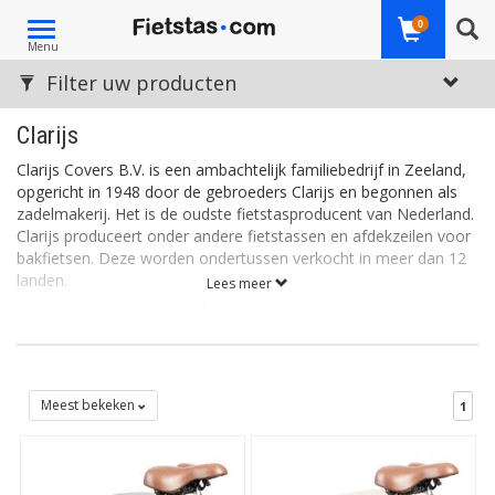
Toggle
0
Menu
navigation
Filter uw producten
Clarijs
Clarijs Covers B.V. is een ambachtelijk familiebedrijf in Zeeland,
opgericht in 1948 door de gebroeders Clarijs en begonnen als
zadelmakerij. Het is de oudste fietstasproducent van Nederland.
Clarijs produceert onder andere fietstassen en afdekzeilen voor
bakfietsen. Deze worden ondertussen verkocht in meer dan 12
landen.
Lees meer
Duurzaamheid is belangrijk voor Clarijs; ze maken daarom
steeds meer (fiets)tassen van gereCYCLEd vrachtwagendoek,
productieafval en andere gebruikte materialen. Daarnaast werkt
Clarijs samen met sociale werkplaatsen, om niet alleen bij te
dragen aan een beter milieu, maar ook aan een sterkere
Meest bekeken
1
samenleving.