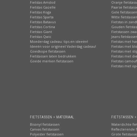
Fietstas Amslod
Oranje fietstas
Fietstas Gazelle
Paarse fietstas
Fietstas Koga
Gele fietstasse
Fietstas Sparta
Witte fietstasse
Fietstas Batavus
Fietstas in zand
Fietstas Cortina
Gouden fietsta
Fietstas Giant
Fietstassen zwa
Fietstas Qwic
Jeans fietstasse
Moederdag cadeau: tips en ideeën!
Fietstas met har
Ideeën voor origineel Vaderdag cadeau!
Fietstas met b
Goedkope fietstassen
Fietstas met st
Fietstassen laten bedrukken
Fietstas met di
Goede merken fietstassen
Fietstas camouf
Fietstas met o
FIETSTASSEN > MATERIAAL
FIETSTASSEN 
Bisonyl fietstassen
Waterdichte fie
Canvas fietstassen
Reflecterende f
Polyester fietstassen
Grote fietstass