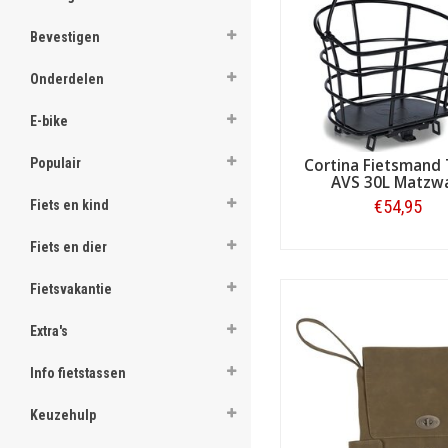
ghost
Bevestigen
ghost
Onderdelen
ghost
E-bike
ghost
Populair
Cortina Fietsmand
AVS 30L Matzw
ghost
€54,95
Fiets en kind
ghost
Fiets en dier
Bestellen
ghost
Fietsvakantie
ghost
Extra's
ghost
Info fietstassen
ghost
Keuzehulp
ghost