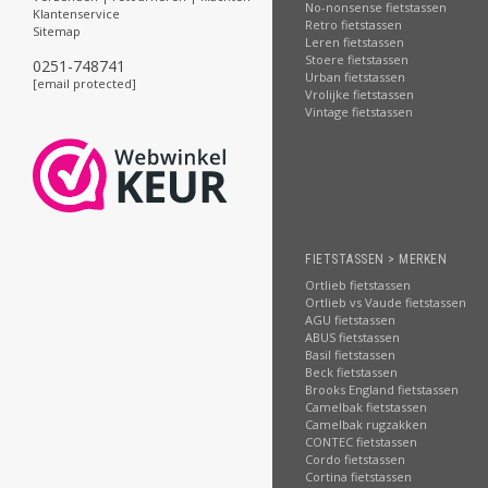
No-nonsense fietstassen
Klantenservice
Retro fietstassen
Sitemap
Leren fietstassen
Stoere fietstassen
0251-748741
Urban fietstassen
[email protected]
Vrolijke fietstassen
Vintage fietstassen
FIETSTASSEN > MERKEN
Ortlieb fietstassen
Ortlieb vs Vaude fietstassen
AGU fietstassen
ABUS fietstassen
Basil fietstassen
Beck fietstassen
Brooks England fietstassen
Camelbak fietstassen
Camelbak rugzakken
CONTEC fietstassen
Cordo fietstassen
Cortina fietstassen