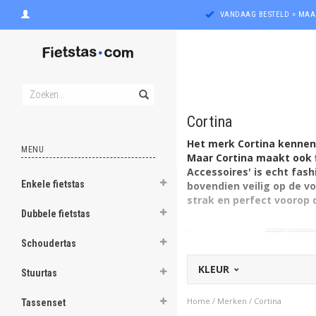
VANDAAG BESTELD = MAA
Cortina
Het merk Cortina kennen 
MENU
Maar Cortina maakt ook f
Accessoires' is echt fash
Enkele fietstas
bovendien veilig op de vo
ghost
strak en perfect voorop d
Dubbele fietstas
ghost
Schoudertas
ghost
KLEUR
Stuurtas
ghost
Home
/
Merken
/
Cortina
Tassenset