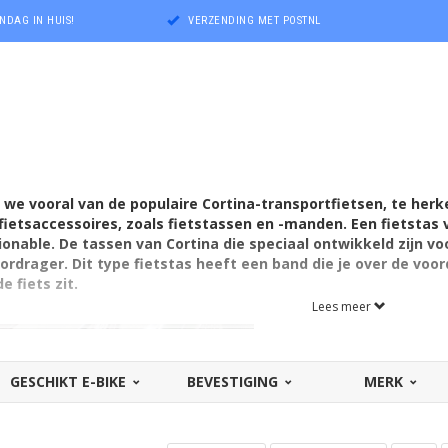
NDAG IN HUIS!
VERZENDING MET POSTNL
we vooral van de populaire Cortina-transportfietsen, te her
ietsaccessoires, zoals fietstassen en -manden. Een fietstas v
ionable.
De tassen van Cortina die speciaal ontwikkeld zijn vo
ordrager. Dit type fietstas heeft een band die je over de voo
e fiets zit.
Lees meer
GESCHIKT E-BIKE
BEVESTIGING
MERK