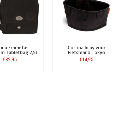
tina Frametas
Cortina Inlay voor
lm Tabletbag 2,5L
Fietsmand Tokyo
rt/Antraciet
€32,95
€14,95
Bestellen
Bestellen