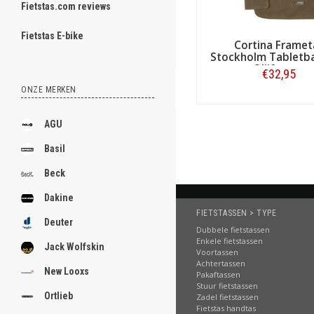
Fietstas.com reviews
ghost
Fietsmanden van Cortina
Fietstas E-bike
Naast fietstassen maakt Co
Cortina Framet
manden worden bevestigd me
Stockholm Tabletba
van uw fiets en u haalt 'm 
Olijfgroen
€32,95
AVS-adapters.
ONZE MERKEN
.
Bestellen
.
AGU
.
Basil
.
Beck
.
Dakine
FIETSTASSEN > TYPE
.
Deuter
Dubbele fietstassen
.
Enkele fietstassen
Jack Wolfskin
Voortassen
Achtertassen
.
New Looxs
Pakaftassen
Stuur fietstassen
.
Ortlieb
Zadel fietstassen
Fietstas handtas