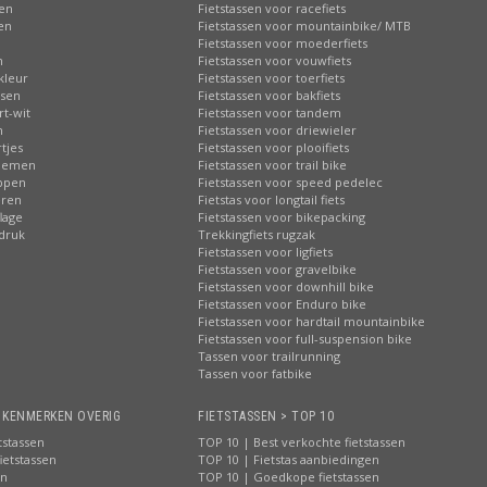
sen
Fietstassen voor racefiets
sen
Fietstassen voor mountainbike/ MTB
n
Fietstassen voor moederfiets
n
Fietstassen voor vouwfiets
kleur
Fietstassen voor toerfiets
ssen
Fietstassen voor bakfiets
rt-wit
Fietstassen voor tandem
n
Fietstassen voor driewieler
tjes
Fietstassen voor plooifiets
loemen
Fietstassen voor trail bike
ippen
Fietstassen voor speed pedelec
eren
Fietstas voor longtail fiets
lage
Fietstassen voor bikepacking
pdruk
Trekkingfiets rugzak
Fietstassen voor ligfiets
Fietstassen voor gravelbike
Fietstassen voor downhill bike
Fietstassen voor Enduro bike
Fietstassen voor hardtail mountainbike
Fietstassen voor full-suspension bike
Tassen voor trailrunning
Tassen voor fatbike
> KENMERKEN OVERIG
FIETSTASSEN > TOP 10
tstassen
TOP 10 | Best verkochte fietstassen
ietstassen
TOP 10 | Fietstas aanbiedingen
en
TOP 10 | Goedkope fietstassen