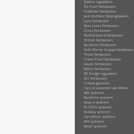
Dakine rugzakken
De Poort fietstassen
FastRider fietstassen
Jack Wolfskin fietsrugzakken
Lynx fietstassen
New Looxs fietstassen
Looxs fietstassen
NietVerkeerd fietstassen
Ortlieb fietstassen
Racktime fietstassen
Selle Monte Grappa fietstassen
Thule fietstassen
Urban Proof fietstassen
Vaude fietstassen
Willex fietstassen
XD Design rugzakken
XLC fietstassen
Ortlieb garantie
Tips en adviezen van Willex
MIK systeem
Racktime systeem
Snap-it systeem
KLICKFix systeem
BasEasy systeem
CarryMore systeem
AVS systeem
Atran systeem