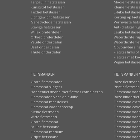
Tarpaulin fietstassen
Mooie fietstass
Kunststof fietstassen
Kleine fietstass
Textiel fietstassen
E-bike fietstass
Lichtgewicht fietstassen
Korting op Fiet
Gerecyclede fietstassen
Vormvaste fiets
Stevige fietstassen
Anti-diefstal ru
Willex onderdelen
Leuke fietstass
Ortlieb onderdelen
Waterdichte ru
Vaude onderdelen
Waterdichte fie
Basil onderdelen
Opvouwbare fie
Thule onderdelen
Fietstas links of
Fietstas met ko
Vegan fietstass
FIETSMANDEN
FIETSMANDEN 
Grote fietsmanden
Roze fietsmand
Fietsmand slingers
Plastic fietsma
Hondenfietsmand met fietstas combineren
Fietsmand voor
Fietsmanden voor de e-bike
Roze kinderfie
Fietsmand met deksel
Fietsmand extr
Fietsmand voor achterop
Fietsmand cove
Kleine fietsmand
Fietsmand voor
Witte fietsmand
Fietsmand voor
Grote fietsmand
Fietsmand voor
Bruine fietsmand
Fietsmand voor
Fietsmand medium
Fietsmand voor 
Grijze fietsmand
Fietsmand voor