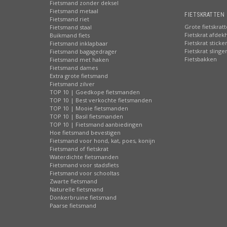
Fietsmand zonder deksel
Fietsmand metaal
FIETSKRATTEN 
Fietsmand riet
Grote fietskrat
Fietsmand staal
Fietskrat afdek
Buikmand fiets
Fietskrat sticke
Fietsmand inklapbaar
Fietskrat slinge
Fietsmand bagagedrager
Fietsbakken
Fietsmand met haken
Fietsmand dames
Extra grote fietsmand
Fietsmand zilver
TOP 10 | Goedkope fietsmanden
TOP 10 | Best verkochte fietsmanden
TOP 10 | Mooie fietsmanden
TOP 10 | Basil fietsmanden
TOP 10 | Fietsmand aanbiedingen
Hoe fietsmand bevestigen
Fietsmand voor hond, kat, poes, konijn
Fietsmand of fietskrat
Waterdichte fietsmanden
Fietsmand voor stadsfiets
Fietsmand voor schooltas
Zwarte fietsmand
Naturelle fietsmand
Donkerbruine fietsmand
Paarse fietsmand