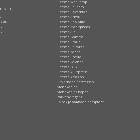
Fietstas Wehkamp
Fietstas Bol.com
> INFO
Fietstas Decathlon
ten
Fietstas ANWB
hoes
Fietstas Coolblue
rs
Fietstas Marktplaats
rs
Fietstas Aldi
Fietstas Gamma
Fietstas Praxis
Fietstas Halfords
Fietstas Xenos
Fietstas Profile
Fietstas Zalando
Fietstas IKEA
Fietstas AliExpress
Fietstas Amazon
Uitverkoop fietstassen
Mondkapjes
Mondkapjes kopen
Pakkendragers
"Maak je aankoop compleet"