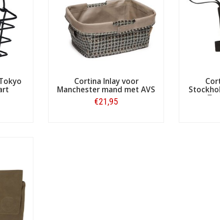
 Tokyo
Cortina Inlay voor
Cor
art
Manchester mand met AVS
Stockho
Zwa
€21,95
Bestellen