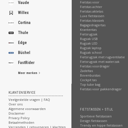
.
Fietstas voor
Vaude
Fietstas achter
Fietstas aktetas
Willex
Luxe fietstassen
Fietstas klassiek
Cortina
Bagagedragertas
.
Krantentas
.
Thule
Fietsrugzak
.
Rugzak USB
.
Edge
Rugzak LED
.
Rugzak laptop
.
Büchel
Rugzak school
.
Fietsrugzak met rugventilatie
.
Fietsrugzak met waterzak
FastRider
.
Fietstas voordrager
Zadeltas
Meer merken
Bovenbuistas
[email protected]
Cockpit tas
Top tube bag
Fietstas voor pakkendrager
KLANTENSERVICE
Veelgestelde vragen | FAQ
Over ons
Algemene voorwaarden
FIETSTASSEN > STIJL
Disclaimer
Sportieve fietstassen
Privacy Policy
Design fietstassen
Betaalmethoden
Trendy en hippe fietstassen
Verzenden | retourneren | klachten