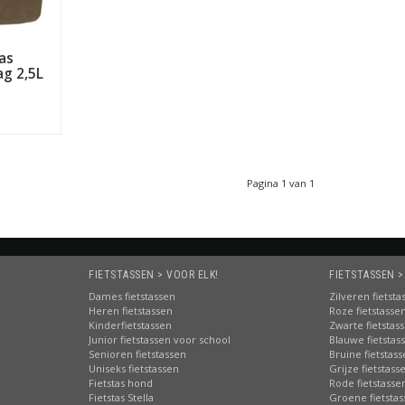
rtina ook mooie, moderne manden voor op de fiets, zoals
fietsmand
as
t het AVS (AtranVelo System)-kliksysteem. Met het AVS-systeem kli
g 2,5L
er net zo makkelijk weer vanaf. Op Fietstas.com verkopen we niet al
Pagina 1 van 1
FIETSTASSEN > VOOR ELK!
FIETSTASSEN >
Dames fietstassen
Zilveren fietsta
Heren fietstassen
Roze fietstasse
Kinderfietstassen
Zwarte fietstas
Junior fietstassen voor school
Blauwe fietstas
Senioren fietstassen
Bruine fietstas
Uniseks fietstassen
Grijze fietstass
Fietstas hond
Rode fietstasse
Fietstas Stella
Groene fietsta