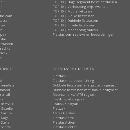
en
TOP 10 | Hoge segment beste fietstassen
en
TOP 10 | Verhouding prijs-kwaliteit
en
TOP 10 | Mooie fietstassen
stas.com
TOP 10 | E-bike fietstassen
tassen
TOP 10 | Dubbele fietstassen
gzak
TOP 10 | Enkele fietstassen
en
TOP 10 | Moederdag cadeau
gzak
Fietstas.com reviews en beoordelingen
tstas
tstassen
 rechts
elvak
en
VERVOLG
FIETSTASSEN > ALGEMEEN
Fietstas USB
nd
Fietstas met ledverlichting
 omafiets
Dubbele fietstassen met grote brugmaat
tsmand
Dubbele fietstassen met smalle brugmaat
a small
Mountainbike/ MTB rugzak
rs
Trekkingfiets rugzak
 Batavus
Trailbike rugzak
 Gazelle
Fietszak
 Cortina
Clarijs Fietstas
 Koga
Fietstas Hema
Stella
Fietstas Action
 Sparta
Fietstas Blokker