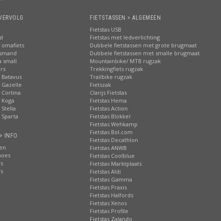
VERVOLG
FIETSTASSEN > ALGEMEEN
Fietstas USB
nd
Fietstas met ledverlichting
 omafiets
Dubbele fietstassen met grote brugmaat
tsmand
Dubbele fietstassen met smalle brugmaat
a small
Mountainbike/ MTB rugzak
rs
Trekkingfiets rugzak
 Batavus
Trailbike rugzak
 Gazelle
Fietszak
 Cortina
Clarijs Fietstas
 Koga
Fietstas Hema
Stella
Fietstas Action
 Sparta
Fietstas Blokker
Fietstas Wehkamp
Fietstas Bol.com
> INFO
Fietstas Decathlon
ten
Fietstas ANWB
hoes
Fietstas Coolblue
rs
Fietstas Marktplaats
rs
Fietstas Aldi
Fietstas Gamma
Fietstas Praxis
Fietstas Halfords
Fietstas Xenos
Fietstas Profile
Fietstas Zalando