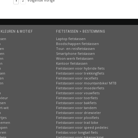
1
2
Volgende Vorige
 KLEUREN & MOTIEF
FIETSTASSEN > BESTEMMING
ssen
Laptop fietstassen
n
Boodschappen fietstassen
sen
Tour- en reisfietstassen
sen
Smartphone fietstassen
sen
Woon-werk fietstassen
en
Kantoor fietstassen
n
Fietstassen voor hybride fiets
ssen
Fietstassen voor trekkingfiets
sen
Fietstassen voor racefiets
sen
Fietstassen voor mountainbike/ MTB
n
Fietstassen voor moederfiets
n
Fietstassen voor vouwfiets
kleur
Fietstassen voor toerfiets
ssen
Fietstassen voor bakfiets
rt-wit
Fietstassen voor tandem
n
Fietstassen voor driewieler
tjes
Fietstassen voor plooifiets
loemen
Fietstassen voor trail bike
ippen
Fietstassen voor speed pedelec
eren
Fietstas voor longtail fiets
lage
Fietstassen voor bikepacking