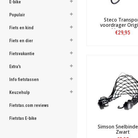
E-bike
ghost
Populair
Steco Transpo
voordrager Origi
Fiets en kind
Matzwart
€29,95
Fiets en dier
.
Bestellen
.
Fietsvakantie
.
Extra's
.
Info fietstassen
.
Keuzehulp
.
Fietstas.com reviews
.
.
Fietstas E-bike
Simson Snelbinde
.
Zwart