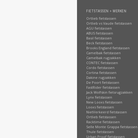
FIETSTASSEN > MERKEN
Ortlieb fietstassen
Ortlieb vs Vaude fietstassen
AGU fietstassen
ABUS fietstassen
Basil fietstassen
Beck fietstassen
Brooks England fietstassen
Camelbak fietstassen
Camelbak rugzakken
CONTEC fietstassen
Cordo fietstassen
Cortina fietstassen
Dakine rugzakken
De Poort fietstassen
FastRider fietstassen
Jack Wolfskin fietsrugzakken
Lynx fietstassen
New Looxs fietstassen
Looxs fietstassen
NietVerkeerd fietstassen
Ortlieb fietstassen
Racktime fietstassen
Selle Monte Grappa fietstassen
Thule fietstassen
Urban Proof fietstassen