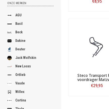
.
€8,95
ONZE MERKEN
Bestellen
AGU
.
Basil
.
.
Beck
.
.
Dakine
.
.
Deuter
.
.
Jack Wolfskin
[email protected]
New Looxs
Ortlieb
Steco Transport 
voordrager Matz
Vaude
€29,95
Willex
Bestellen
Cortina
Thule