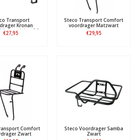
co Transport
Steco Transport Comfort
drager Kronan
voordrager Matzwart
fdbevestiging OS
€27,95
€29,95
Zwart
Bestellen
Bestellen
ransport Comfort
Steco Voordrager Samba
rdrager Zwart
Zwart