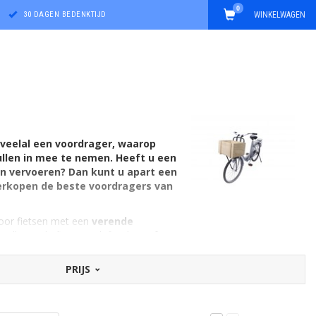
0
30 DAGEN BEDENKTIJD
WINKELWAGEN
 veelal een voordrager, waarop
ullen in mee te nemen. Heeft u een
nen vervoeren? Dan kunt u apart een
 verkopen de beste voordragers van
oor fietsen met een
verende
spullen in de fietsmand, fietskrat of
gingsmethode. Verder krijgt het vaste
PRIJS