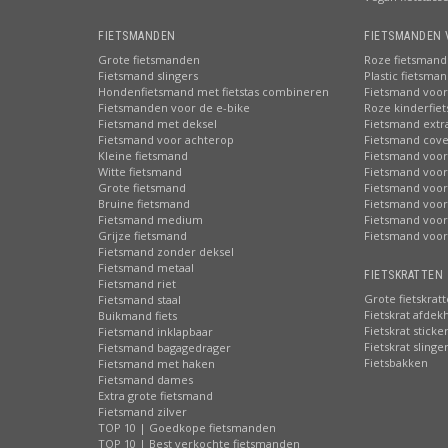
FIETSMANDEN
FIETSMANDEN 
Grote fietsmanden
Roze fietsmand
Fietsmand slingers
Plastic fietsma
Hondenfietsmand met fietstas combineren
Fietsmand voor
Fietsmanden voor de e-bike
Roze kinderfie
Fietsmand met deksel
Fietsmand extr
Fietsmand voor achterop
Fietsmand cove
Kleine fietsmand
Fietsmand voor
Witte fietsmand
Fietsmand voor
Grote fietsmand
Fietsmand voor
Bruine fietsmand
Fietsmand voor
Fietsmand medium
Fietsmand voor 
Grijze fietsmand
Fietsmand voor
Fietsmand zonder deksel
Fietsmand metaal
FIETSKRATTEN 
Fietsmand riet
Grote fietskrat
Fietsmand staal
Fietskrat afdek
Buikmand fiets
Fietskrat sticke
Fietsmand inklapbaar
Fietskrat slinge
Fietsmand bagagedrager
Fietsbakken
Fietsmand met haken
Fietsmand dames
Extra grote fietsmand
Fietsmand zilver
TOP 10 | Goedkope fietsmanden
TOP 10 | Best verkochte fietsmanden