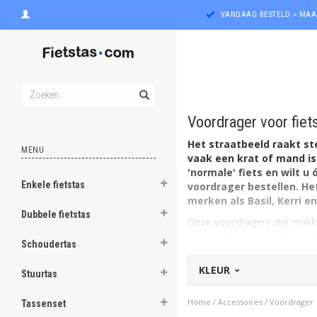
VANDAAG BESTELD = MAA
Voordrager voor fiets
Het straatbeeld raakt st
MENU
vaak een krat of mand is
'normale' fiets en wilt u
Enkele fietstas
voordrager bestellen. He
ghost
merken als Basil, Kerri en
Dubbele fietstas
Onze voordragers zijn makkel
ghost
voorvork
zijn er in deze w
Schoudertas
fietstas verloopt hiermee g
ghost
fietslicht ook mét een voor
KLEUR
Stuurtas
ghost
Home
/
Accessoires
/
Voordrager
Tassenset
Naar Accessoires