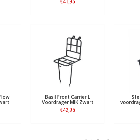
€41,95
Bestellen
Flow
Basil Front Carrier L
Ste
wart
Voordrager MIK Zwart
voordrag
€42,95
Bestellen