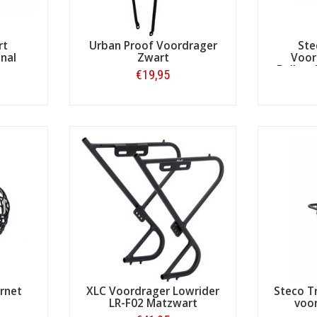
rt
Urban Proof Voordrager
Ste
nal
Zwart
Voor
Balhoo
€19,95
Bestellen
rnet
XLC Voordrager Lowrider
Steco T
LR-F02 Matzwart
voo