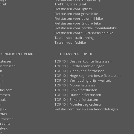
pdruk
Trekkingfiets rugzak
Fietstassen voor ligfiets
Fietstassen voor gravelbike
Fietstassen voor downhill bike
Fietstassen voor Enduro bike
Fietstassen voor hardtail mountainbike
Fietstassen voor full-suspension bike
Tassen voor trailrunning
Tassen voor fatbike
> KENMERKEN OVERIG
FIETSTASSEN > TOP 10
tstassen
TOP 10 | Best verkochte fietstassen
ietstassen
TOP 10 | Fietstas aanbiedingen
en
TOP 10 | Goedkope fietstassen
en
TOP 10 | Hoge segment beste fietstassen
en
TOP 10 | Verhouding prijs-kwaliteit
en
TOP 10 | Mooie fietstassen
stas.com
TOP 10 | E-bike fietstassen
tassen
TOP 10 | Dubbele fietstassen
gzak
TOP 10 | Enkele fietstassen
en
TOP 10 | Moederdag cadeau
gzak
Fietstas.com reviews en beoordelingen
tstas
tstassen
 rechts
elvak
en