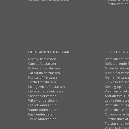
Fietstas met o
FIETSTASSEN > MATERIAAL
FIETSTASSEN 
Bisonyl fietstassen
Waterdichte fie
Canvas fietstassen
Reflecterende f
Polyester fietstassen
Grote fietstass
Tarpaulin fietstassen
Mooie fietstass
Kunststof fietstassen
Kleine fietstass
Textiel fietstassen
E-bike fietstass
Lichtgewicht fietstassen
Korting op Fiet
Gerecyclede fietstassen
Vormvaste fiets
Stevige fietstassen
Anti-diefstal ru
Willex onderdelen
Leuke fietstass
Ortlieb onderdelen
Waterdichte ru
Vaude onderdelen
Waterdichte fie
Basil onderdelen
Opvouwbare fie
Thule onderdelen
Fietstas links of
Fietstas met ko
Vegan fietstass