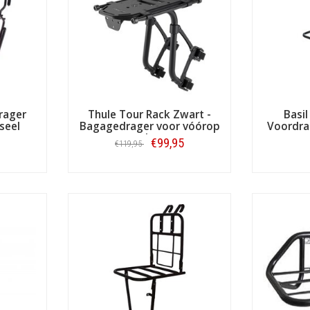
t kunnen doen.
Fietstas.com heeft
(ook de)
ze!
.com:
 fietstassenwebshop!
:
ook de
losse voordragers voor fiets en e-bike
t eigen voorraad |
ook afhalen!
s:
rager
beste advies en informatie
Thule Tour Rack Zwart -
Basil
seel
Bagagedrager voor vóórop
Voordra
via PostNL
en achterop
€99,95
€119,95
 online bereikbaarheid
ge waardering van onze klanten
Bestellen
merk, elk type fietstas!