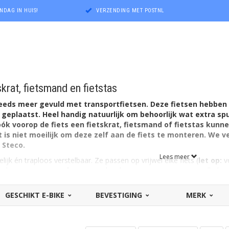
NDAG IN HUIS!
VERZENDING MET POSTNL
krat, fietsmand en fietstas
eeds meer gevuld met transportfietsen. Deze fietsen hebben
 geplaatst. Heel handig natuurlijk om behoorlijk wat extra sp
 óók voorop de fiets een fietskrat, fietsmand of fietstas kun
t is niet moeilijk om deze zelf aan de fiets te monteren. We
 Steco.
Lees meer
ijk én traploos verstelbaar. Ze passen op vrijwel elke fiets (
let op:
v
ebshop
aparte voordragers
verkrijgbaar). Het vervoeren van allerlei 
eruis- en probleemloos. Dat is mede te danken aan de stevige bevesti
drager een logische, goed zichtbare plek. Dus géén zorgen daarover.
GESCHIKT E-BIKE
BEVESTIGING
MERK