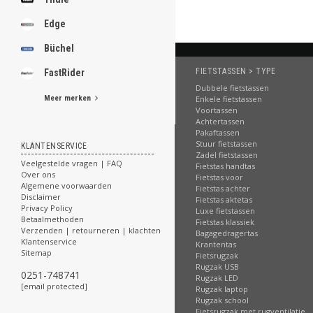
Edge
Büchel
FIETSTASSEN > TYPE
FastRider
Dubbele fietstassen
Meer merken
Enkele fietstassen
Voortassen
Achtertassen
Pakaftassen
Stuur fietstassen
KLANTENSERVICE
Zadel fietstassen
Veelgestelde vragen | FAQ
Fietstas handtas
Over ons
Fietstas voor
Algemene voorwaarden
Fietstas achter
Disclaimer
Fietstas aktetas
Privacy Policy
Luxe fietstassen
Betaalmethoden
Fietstas klassiek
Verzenden | retourneren | klachten
Bagagedragertas
Klantenservice
Krantentas
Sitemap
Fietsrugzak
Rugzak USB
0251-748741
Rugzak LED
[email protected]
Rugzak laptop
Rugzak school
Fietsrugzak met rugventilatie