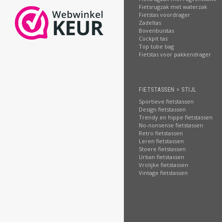
Fietsrugzak met waterzak
Fietstas voordrager
Zadeltas
Bovenbuistas
Cockpit tas
Top tube bag
Fietstas voor pakkendrager
FIETSTASSEN > STIJL
Sportieve fietstassen
Design fietstassen
Trendy en hippe fietstassen
No-nonsense fietstassen
Retro fietstassen
Leren fietstassen
Stoere fietstassen
Urban fietstassen
Vrolijke fietstassen
Vintage fietstassen