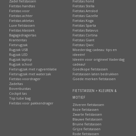
Zadel fietstassen
Fietstas hond
Fietstas handtas
Fietstas Stella
Fietstas voor
Fietstas Amslod
Fietstas achter
Fietstas Gazelle
Fietstas aktetas
Fietstas Koga
Luxe fietstassen
Fietstas Sparta
Fietstas klassiek
Fietstas Batavus
Bagagedragertas
Fietstas Cortina
Krantentas
Fietstas Giant
Fietsrugzak
Fietstas Qwic
Rugzak USB
Moederdag cadeau: tips en
Rugzak LED
ideeën!
Rugzak laptop
Ideeën voor origineel Vaderdag
Rugzak school
cadeau!
Fietsrugzak met rugventilatie
Goedkope fietstassen
Fietsrugzak met waterzak
Fietstassen laten bedrukken
Fietstas voordrager
Goede merken fietstassen
Zadeltas
Bovenbuistas
FIETSTASSEN > KLEUREN &
Cockpit tas
MOTIEF
Top tube bag
Fietstas voor pakkendrager
Zilveren fietstassen
Roze fietstassen
Zwarte fietstassen
Blauwe fietstassen
Bruine fietstassen
Grijze fietstassen
Rode fietstassen