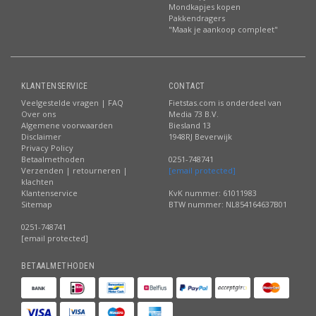
Mondkapjes kopen
Pakkendragers
"Maak je aankoop compleet"
KLANTENSERVICE
CONTACT
Veelgestelde vragen | FAQ
Fietstas.com is onderdeel van
Over ons
Media 73 B.V.
Algemene voorwaarden
Biesland 13
Disclaimer
1948RJ Beverwijk
Privacy Policy
Betaalmethoden
0251-748741
Verzenden | retourneren |
[email protected]
klachten
Klantenservice
KvK nummer: 61011983
Sitemap
BTW nummer: NL854164637B01
0251-748741
[email protected]
BETAALMETHODEN