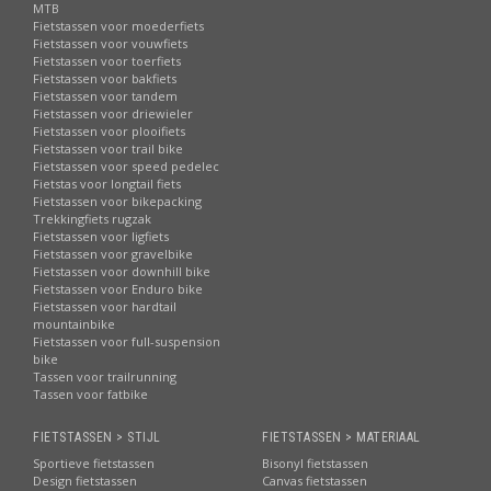
MTB
Fietstassen voor moederfiets
Fietstassen voor vouwfiets
Fietstassen voor toerfiets
Fietstassen voor bakfiets
Fietstassen voor tandem
Fietstassen voor driewieler
Fietstassen voor plooifiets
Fietstassen voor trail bike
Fietstassen voor speed pedelec
Fietstas voor longtail fiets
Fietstassen voor bikepacking
Trekkingfiets rugzak
Fietstassen voor ligfiets
Fietstassen voor gravelbike
Fietstassen voor downhill bike
Fietstassen voor Enduro bike
Fietstassen voor hardtail
mountainbike
Fietstassen voor full-suspension
bike
Tassen voor trailrunning
Tassen voor fatbike
FIETSTASSEN > STIJL
FIETSTASSEN > MATERIAAL
Sportieve fietstassen
Bisonyl fietstassen
Design fietstassen
Canvas fietstassen