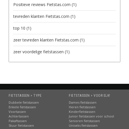
Positieve reviews Fietstas.com
(1)
tevreden klanten Fietstas.com
(1)
top 10
(1)
zeer tevreden klanten Fietstas.com
(1)
zeer voordelige fietstassen
(1)
FIETSTASSEN > TYPE
FIETSTASSEN > VOOR ELK!
Dubbele fietstassen
Dames fietstassen
Enkele fietstassen
Heren fietstassen
Voortassen
Kinderfietstassen
Achtertassen
Junior fietstassen voor school
Pakaftassen
Senioren fietstassen
Stuur fietstassen
Uniseks fietstassen