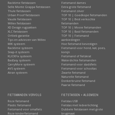
Racktime fietstassen
Fietsmand dames
Selle Monte Grappa fietstassen
Extra grote fietsmand
Thule fietstassen
Fietsmand zilver
Urban Proof fietstassen
TOP 10 | Goedkope fietsmanden
Vaude fietstassen
TOP 10 | Best verkochte
Willex fietstassen
fietsmanden
XD Design rugzakken
TOP 10 | Mooie fietsmanden
XLC fietstassen
TOP 10 | Basil fietsmanden
Ortlieb garantie
TOP 10 | Fietsmand
Tips en adviezen van Willex
aanbiedingen
MIK systeem
Hoe fietsmand bevestigen
Racktime systeem
Fietsmand voor hond, kat, poes,
Snap-it systeem
konijn
KLICKFix systeem
Fietsmand of fietskrat
BasEasy systeem
Waterdichte fietsmanden
CarryMore systeem
Fietsmand voor stadsfiets
AVS systeem
Fietsmand voor schooltas
Atran systeem
Zwarte fietsmand
Naturelle fietsmand
Donkerbruine fietsmand
Paarse fietsmand
FIETSMANDEN VERVOLG
FIETSTASSEN > ALGEMEEN
Roze fietsmand
Fietstas USB
Plastic fietsmand
Fietstas met ledverlichting
Fietsmand voor omafiets
Dubbele fietstassen met grote
Roze kinderfietsmand
brugmaat