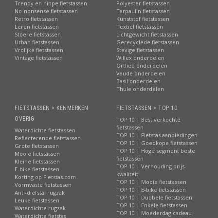
Trendy en hippe fietstassen
Polyester fietstassen
No-nonsense fietstassen
Tarpaulin fietstassen
Retro fietstassen
Kunststof fietstassen
Leren fietstassen
Textiel fietstassen
Stoere fietstassen
Lichtgewicht fietstassen
Urban fietstassen
Gerecyclede fietstassen
Vrolijke fietstassen
Stevige fietstassen
Vintage fietstassen
Willex onderdelen
Ortlieb onderdelen
Vaude onderdelen
Basil onderdelen
Thule onderdelen
FIETSTASSEN > KENMERKEN
FIETSTASSEN > TOP 10
OVERIG
TOP 10 | Best verkochte
fietstassen
Waterdichte fietstassen
TOP 10 | Fietstas aanbiedingen
Reflecterende fietstassen
TOP 10 | Goedkope fietstassen
Grote fietstassen
TOP 10 | Hoge segment beste
Mooie fietstassen
fietstassen
Kleine fietstassen
TOP 10 | Verhouding prijs-
E-bike fietstassen
kwaliteit
Korting op Fietstas.com
TOP 10 | Mooie fietstassen
Vormvaste fietstassen
TOP 10 | E-bike fietstassen
Anti-diefstal rugzak
TOP 10 | Dubbele fietstassen
Leuke fietstassen
TOP 10 | Enkele fietstassen
Waterdichte rugzak
TOP 10 | Moederdag cadeau
Waterdichte fietstas