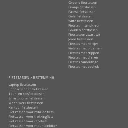
Groene fietstassen
Oranje fietstassen
Paarse fietstassen
Gele fietstassen
Witte fietstassen
Fietstas in zandkleur
Gouden fietstassen
Fietstassen zwart-wit
Jeans fietstassen
Fietstas met hartjes
Fietstas met bloemen
Fietstas met stippen
Fietstas met dieren
Fietstas camouflage
Fietstas met opdruk
FIETSTASSEN > BESTEMMING
Laptop fietstassen
Boodschappen fietstassen
Tour- en reisfietstassen
Smartphone fietstassen
Woon-werk fietstassen
Kantoor fietstassen
Fietstassen voor hybride fiets
Fietstassen voor trekkingfiets
Fietstassen voor racefiets
Fietstassen voor mountainbike/