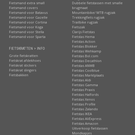
Fietsmand extra small
Dubbele fietstassen met smalle
Fietsmand covers
brugmaat
Fietsmand voor Batavus
Mountainbike/ MTB rugzak
Fietsmand voor Gazelle
Trekkingfiets rugzak
Fietsmand voor Cortina
Trailbike rugzak
Fietsmand voor Koga
Fietszak
Fietsmand voor Stella
Clarijs Fietstas
Fietsmand voor Sparta
Fietstas Hema
Fietstas Action
Fietstas Blokker
FIETSKRATTEN > INFO
Fietstas Wehkamp
Grote fietskratten
Fietstas Bol.com
Fietskrat afdekhoes
Fietstas Decathlon
Fietskrat stickers
Fietstas ANWB
Fietskrat slingers
Fietstas Coolblue
Fietsbakken
Fietstas Marktplaats
Fietstas Aldi
Fietstas Gamma
Fietstas Praxis
Fietstas Halfords
Fietstas Xenos
Fietstas Profile
Fietstas Zalando
Fietstas IKEA
Fietstas AliExpress
Fietstas Amazon
Uitverkoop fietstassen
Mondkapjes