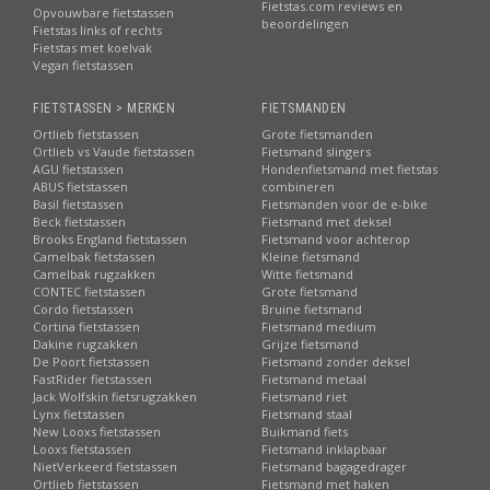
Fietstas.com reviews en
Opvouwbare fietstassen
beoordelingen
Fietstas links of rechts
Fietstas met koelvak
Vegan fietstassen
FIETSTASSEN > MERKEN
FIETSMANDEN
Ortlieb fietstassen
Grote fietsmanden
Ortlieb vs Vaude fietstassen
Fietsmand slingers
AGU fietstassen
Hondenfietsmand met fietstas
ABUS fietstassen
combineren
Basil fietstassen
Fietsmanden voor de e-bike
Beck fietstassen
Fietsmand met deksel
Brooks England fietstassen
Fietsmand voor achterop
Camelbak fietstassen
Kleine fietsmand
Camelbak rugzakken
Witte fietsmand
CONTEC fietstassen
Grote fietsmand
Cordo fietstassen
Bruine fietsmand
Cortina fietstassen
Fietsmand medium
Dakine rugzakken
Grijze fietsmand
De Poort fietstassen
Fietsmand zonder deksel
FastRider fietstassen
Fietsmand metaal
Jack Wolfskin fietsrugzakken
Fietsmand riet
Lynx fietstassen
Fietsmand staal
New Looxs fietstassen
Buikmand fiets
Looxs fietstassen
Fietsmand inklapbaar
NietVerkeerd fietstassen
Fietsmand bagagedrager
Ortlieb fietstassen
Fietsmand met haken