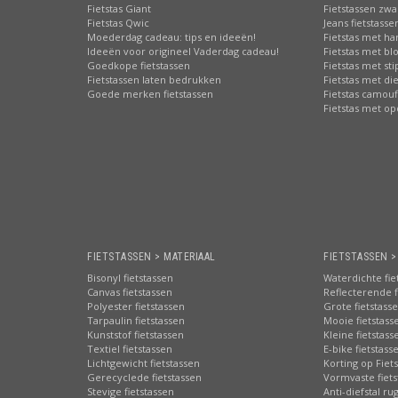
Fietstas Giant
Fietstassen zwa
Fietstas Qwic
Jeans fietstasse
Moederdag cadeau: tips en ideeën!
Fietstas met har
Ideeën voor origineel Vaderdag cadeau!
Fietstas met b
Goedkope fietstassen
Fietstas met st
Fietstassen laten bedrukken
Fietstas met di
Goede merken fietstassen
Fietstas camouf
Fietstas met o
FIETSTASSEN > MATERIAAL
FIETSTASSEN 
Bisonyl fietstassen
Waterdichte fie
Canvas fietstassen
Reflecterende f
Polyester fietstassen
Grote fietstass
Tarpaulin fietstassen
Mooie fietstass
Kunststof fietstassen
Kleine fietstass
Textiel fietstassen
E-bike fietstass
Lichtgewicht fietstassen
Korting op Fiet
Gerecyclede fietstassen
Vormvaste fiets
Stevige fietstassen
Anti-diefstal ru