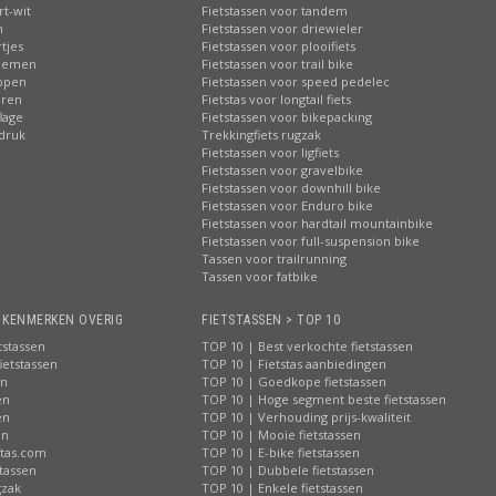
rt-wit
Fietstassen voor tandem
n
Fietstassen voor driewieler
tjes
Fietstassen voor plooifiets
loemen
Fietstassen voor trail bike
ippen
Fietstassen voor speed pedelec
eren
Fietstas voor longtail fiets
lage
Fietstassen voor bikepacking
pdruk
Trekkingfiets rugzak
Fietstassen voor ligfiets
Fietstassen voor gravelbike
Fietstassen voor downhill bike
Fietstassen voor Enduro bike
Fietstassen voor hardtail mountainbike
Fietstassen voor full-suspension bike
Tassen voor trailrunning
Tassen voor fatbike
> KENMERKEN OVERIG
FIETSTASSEN > TOP 10
tstassen
TOP 10 | Best verkochte fietstassen
ietstassen
TOP 10 | Fietstas aanbiedingen
en
TOP 10 | Goedkope fietstassen
en
TOP 10 | Hoge segment beste fietstassen
en
TOP 10 | Verhouding prijs-kwaliteit
en
TOP 10 | Mooie fietstassen
stas.com
TOP 10 | E-bike fietstassen
tassen
TOP 10 | Dubbele fietstassen
gzak
TOP 10 | Enkele fietstassen