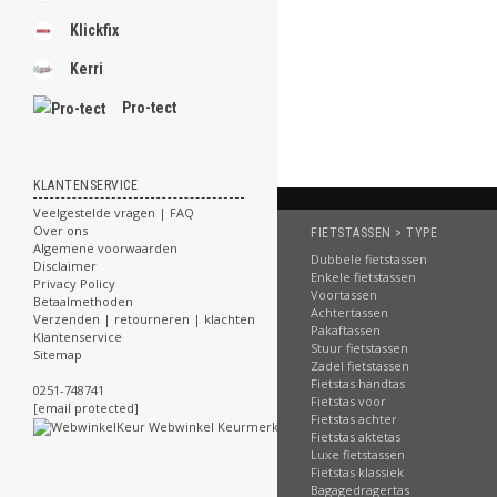
Klickfix
Kerri
Pro-tect
KLANTENSERVICE
Veelgestelde vragen | FAQ
Over ons
FIETSTASSEN > TYPE
Algemene voorwaarden
Dubbele fietstassen
Disclaimer
Enkele fietstassen
Privacy Policy
Voortassen
Betaalmethoden
Achtertassen
Verzenden | retourneren | klachten
Pakaftassen
Klantenservice
Stuur fietstassen
Sitemap
Zadel fietstassen
Fietstas handtas
0251-748741
Fietstas voor
[email protected]
Fietstas achter
Fietstas aktetas
Luxe fietstassen
Fietstas klassiek
Bagagedragertas