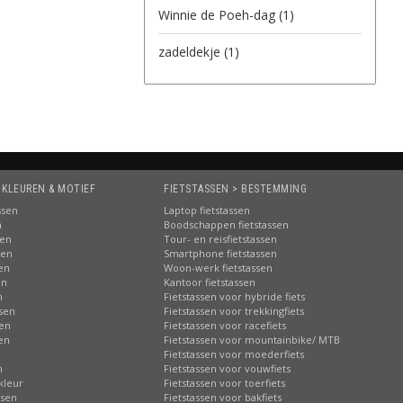
Winnie de Poeh-dag
(1)
zadeldekje
(1)
 KLEUREN & MOTIEF
FIETSTASSEN > BESTEMMING
ssen
Laptop fietstassen
n
Boodschappen fietstassen
sen
Tour- en reisfietstassen
sen
Smartphone fietstassen
sen
Woon-werk fietstassen
en
Kantoor fietstassen
n
Fietstassen voor hybride fiets
ssen
Fietstassen voor trekkingfiets
sen
Fietstassen voor racefiets
sen
Fietstassen voor mountainbike/ MTB
n
Fietstassen voor moederfiets
n
Fietstassen voor vouwfiets
kleur
Fietstassen voor toerfiets
ssen
Fietstassen voor bakfiets