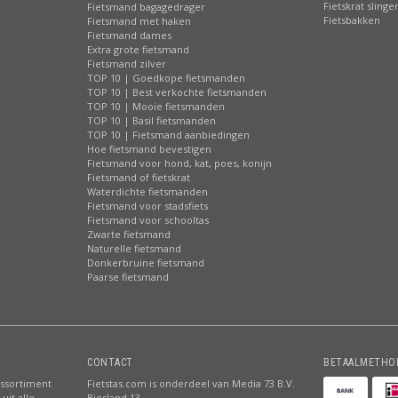
Fietskrat slinge
Fietsmand bagagedrager
Fietsbakken
Fietsmand met haken
Fietsmand dames
Extra grote fietsmand
Fietsmand zilver
TOP 10 | Goedkope fietsmanden
TOP 10 | Best verkochte fietsmanden
TOP 10 | Mooie fietsmanden
TOP 10 | Basil fietsmanden
TOP 10 | Fietsmand aanbiedingen
Hoe fietsmand bevestigen
Fietsmand voor hond, kat, poes, konijn
Fietsmand of fietskrat
Waterdichte fietsmanden
Fietsmand voor stadsfiets
Fietsmand voor schooltas
Zwarte fietsmand
Naturelle fietsmand
Donkerbruine fietsmand
Paarse fietsmand
CONTACT
BETAALMETHO
assortiment
Fietstas.com is onderdeel van Media 73 B.V.
uit alle
Biesland 13