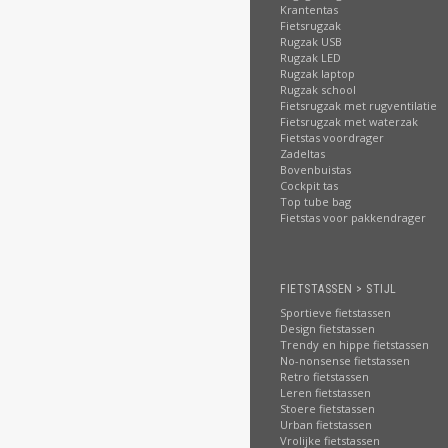
Krantentas
Fietsrugzak
Rugzak USB
Rugzak LED
Rugzak laptop
Rugzak school
Fietsrugzak met rugventilatie
Fietsrugzak met waterzak
Fietstas voordrager
Zadeltas
Bovenbuistas
Cockpit tas
Top tube bag
Fietstas voor pakkendrager
FIETSTASSEN > STIJL
Sportieve fietstassen
Design fietstassen
Trendy en hippe fietstassen
No-nonsense fietstassen
Retro fietstassen
Leren fietstassen
Stoere fietstassen
Urban fietstassen
Vrolijke fietstassen