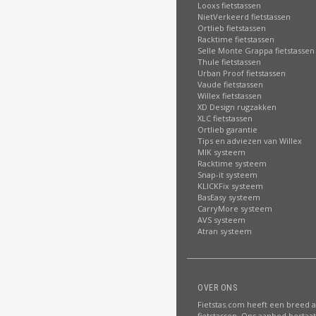
Looxs fietstassen
NietVerkeerd fietstassen
Ortlieb fietstassen
Racktime fietstassen
Selle Monte Grappa fietstassen
Thule fietstassen
Urban Proof fietstassen
Vaude fietstassen
Willex fietstassen
XD Design rugzakken
XLC fietstassen
Ortlieb garantie
Tips en adviezen van Willex
MIK systeem
Racktime systeem
Snap-it systeem
KLICKFix systeem
BasEasy systeem
CarryMore systeem
AVS systeem
Atran systeem
OVER ONS
Fietstas.com heeft een breed 
fietstassen. Ons aanbod bestaat 