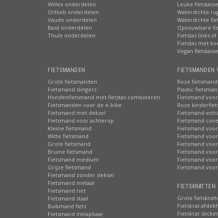
Willex onderdelen
Leuke fietstass
Ortlieb onderdelen
Waterdichte ru
Vaude onderdelen
Waterdichte fie
Basil onderdelen
Opvouwbare fie
Thule onderdelen
Fietstas links of
Fietstas met ko
Vegan fietstass
FIETSMANDEN
FIETSMANDEN 
Grote fietsmanden
Roze fietsmand
Fietsmand slingers
Plastic fietsma
Hondenfietsmand met fietstas combineren
Fietsmand voor
Fietsmanden voor de e-bike
Roze kinderfie
Fietsmand met deksel
Fietsmand extr
Fietsmand voor achterop
Fietsmand cove
Kleine fietsmand
Fietsmand voor
Witte fietsmand
Fietsmand voor
Grote fietsmand
Fietsmand voor
Bruine fietsmand
Fietsmand voor
Fietsmand medium
Fietsmand voor 
Grijze fietsmand
Fietsmand voor
Fietsmand zonder deksel
Fietsmand metaal
FIETSKRATTEN 
Fietsmand riet
Grote fietskrat
Fietsmand staal
Fietskrat afdek
Buikmand fiets
Fietskrat sticke
Fietsmand inklapbaar