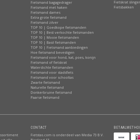
Fietskrat slinge
Fietsmand bagagedrager
Fietsbakken
Fietsmand met haken
Fietsmand dames
Extra grote fietsmand
Fietsmand zilver
TOP 10 | Goedkope fietsmanden
TOP 10 | Best verkochte fietsmanden
TOP 10 | Mooie fietsmanden
TOP 10 | Basil fietsmanden
TOP 10 | Fietsmand aanbiedingen
Hoe fietsmand bevestigen
Fietsmand voor hond, kat, poes, konijn
Fietsmand of fietskrat
Waterdichte fietsmanden
Fietsmand voor stadsfiets
Fietsmand voor schooltas
Zwarte fietsmand
Naturelle fietsmand
Donkerbruine fietsmand
Paarse fietsmand
CONTACT
BETAALMETHO
assortiment
Fietstas.com is onderdeel van Media 73 B.V.
uit alle
Biesland 13