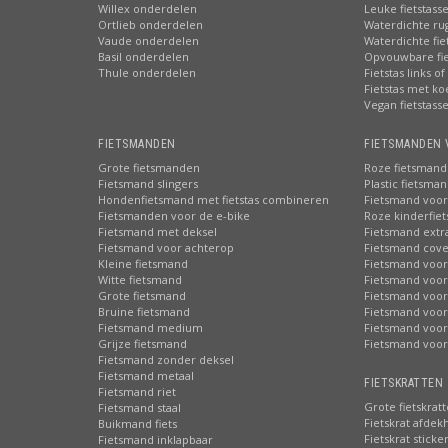
Willex onderdelen
Leuke fietstass
Ortlieb onderdelen
Waterdichte ru
Vaude onderdelen
Waterdichte fie
Basil onderdelen
Opvouwbare fie
Thule onderdelen
Fietstas links of
Fietstas met ko
Vegan fietstass
FIETSMANDEN
FIETSMANDEN 
Grote fietsmanden
Roze fietsmand
Fietsmand slingers
Plastic fietsma
Hondenfietsmand met fietstas combineren
Fietsmand voor
Fietsmanden voor de e-bike
Roze kinderfie
Fietsmand met deksel
Fietsmand extr
Fietsmand voor achterop
Fietsmand cove
Kleine fietsmand
Fietsmand voor
Witte fietsmand
Fietsmand voor
Grote fietsmand
Fietsmand voor
Bruine fietsmand
Fietsmand voor
Fietsmand medium
Fietsmand voor 
Grijze fietsmand
Fietsmand voor
Fietsmand zonder deksel
Fietsmand metaal
FIETSKRATTEN 
Fietsmand riet
Grote fietskrat
Fietsmand staal
Fietskrat afdek
Buikmand fiets
Fietskrat sticke
Fietsmand inklapbaar