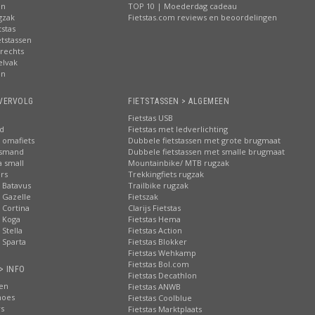
en
TOP 10 | Moederdag cadeau
gzak
Fietstas.com reviews en beoordelingen
tstas
tstassen
 rechts
elvak
en
VERVOLG
FIETSTASSEN > ALGEMEEN
Fietstas USB
nd
Fietstas met ledverlichting
 omafiets
Dubbele fietstassen met grote brugmaat
tsmand
Dubbele fietstassen met smalle brugmaat
a small
Mountainbike/ MTB rugzak
rs
Trekkingfiets rugzak
 Batavus
Trailbike rugzak
 Gazelle
Fietszak
 Cortina
Clarijs Fietstas
 Koga
Fietstas Hema
Stella
Fietstas Action
 Sparta
Fietstas Blokker
Fietstas Wehkamp
Fietstas Bol.com
> INFO
Fietstas Decathlon
ten
Fietstas ANWB
hoes
Fietstas Coolblue
rs
Fietstas Marktplaats