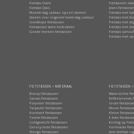
Fietstas Giant
Fietstassen zwa
Fietstas Qwic
Jeans fietstasse
Moederdag cadeau: tips en ideeën!
Fietstas met har
Ideeën voor origineel Vaderdag cadeau!
Fietstas met b
Goedkope fietstassen
Fietstas met st
Fietstassen laten bedrukken
Fietstas met di
Goede merken fietstassen
Fietstas camouf
Fietstas met o
FIETSTASSEN > MATERIAAL
FIETSTASSEN 
Bisonyl fietstassen
Waterdichte fie
Canvas fietstassen
Reflecterende f
Polyester fietstassen
Grote fietstass
Tarpaulin fietstassen
Mooie fietstass
Kunststof fietstassen
Kleine fietstass
Textiel fietstassen
E-bike fietstass
Lichtgewicht fietstassen
Korting op Fiet
Gerecyclede fietstassen
Vormvaste fiets
Stevige fietstassen
Anti-diefstal ru