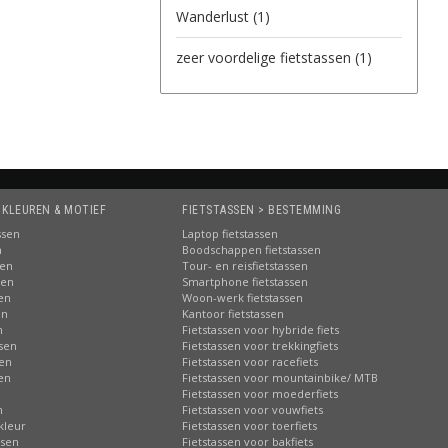
Wanderlust
(1)
zeer voordelige fietstassen
(1)
 KLEUREN & MOTIEF
FIETSTASSEN > BESTEMMING
ssen
Laptop fietstassen
n
Boodschappen fietstassen
sen
Tour- en reisfietstassen
sen
Smartphone fietstassen
sen
Woon-werk fietstassen
en
Kantoor fietstassen
n
Fietstassen voor hybride fiets
ssen
Fietstassen voor trekkingfiets
sen
Fietstassen voor racefiets
sen
Fietstassen voor mountainbike/ MTB
n
Fietstassen voor moederfiets
n
Fietstassen voor vouwfiets
kleur
Fietstassen voor toerfiets
ssen
Fietstassen voor bakfiets