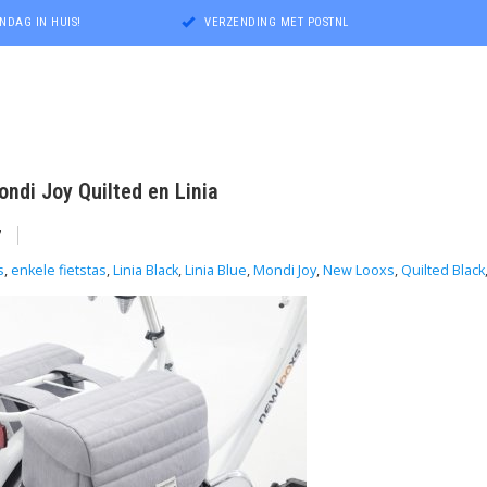
NDAG IN HUIS!
VERZENDING MET POSTNL
ndi Joy Quilted en Linia
7
s
,
enkele fietstas
,
Linia Black
,
Linia Blue
,
Mondi Joy
,
New Looxs
,
Quilted Black