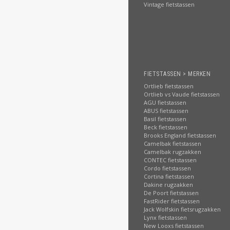
Vintage fietstassen
FIETSTASSEN > MERKEN
Ortlieb fietstassen
Ortlieb vs Vaude fietstassen
AGU fietstassen
ABUS fietstassen
Basil fietstassen
Beck fietstassen
Brooks England fietstassen
Camelbak fietstassen
Camelbak rugzakken
CONTEC fietstassen
Cordo fietstassen
Cortina fietstassen
Dakine rugzakken
De Poort fietstassen
FastRider fietstassen
Jack Wolfskin fietsrugzakken
Lynx fietstassen
New Looxs fietstassen