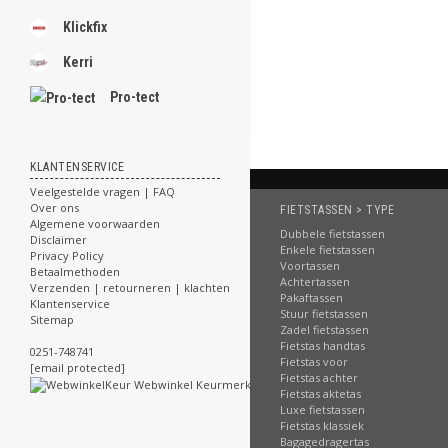
Klickfix
Kerri
Pro-tect
KLANTENSERVICE
Veelgestelde vragen | FAQ
Over ons
FIETSTASSEN > TYPE
Algemene voorwaarden
Dubbele fietstassen
Disclaimer
Enkele fietstassen
Privacy Policy
Voortassen
Betaalmethoden
Achtertassen
Verzenden | retourneren | klachten
Pakaftassen
Klantenservice
Stuur fietstassen
Sitemap
Zadel fietstassen
Fietstas handtas
0251-748741
Fietstas voor
[email protected]
Fietstas achter
Fietstas aktetas
Luxe fietstassen
Fietstas klassiek
Bagagedragertas