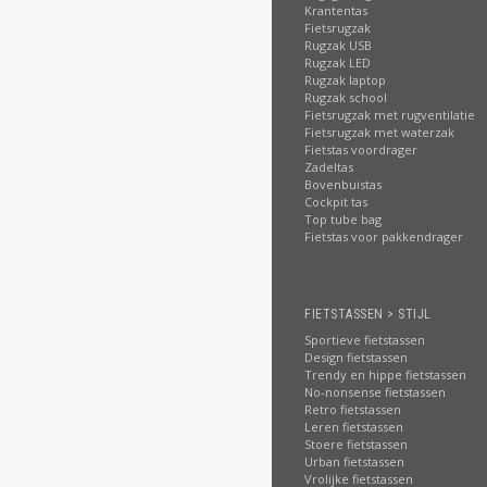
Krantentas
Fietsrugzak
Rugzak USB
Rugzak LED
Rugzak laptop
Rugzak school
Fietsrugzak met rugventilatie
Fietsrugzak met waterzak
Fietstas voordrager
Zadeltas
Bovenbuistas
Cockpit tas
Top tube bag
Fietstas voor pakkendrager
FIETSTASSEN > STIJL
Sportieve fietstassen
Design fietstassen
Trendy en hippe fietstassen
No-nonsense fietstassen
Retro fietstassen
Leren fietstassen
Stoere fietstassen
Urban fietstassen
Vrolijke fietstassen