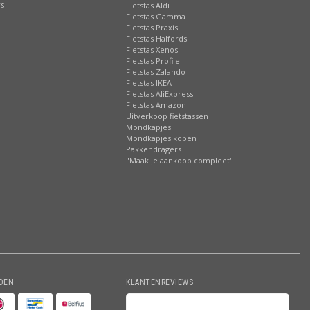
rs
Fietstas Aldi
Fietstas Gamma
Fietstas Praxis
Fietstas Halfords
Fietstas Xenos
Fietstas Profile
Fietstas Zalando
Fietstas IKEA
Fietstas AliExpress
Fietstas Amazon
Uitverkoop fietstassen
Mondkapjes
Mondkapjes kopen
Pakkendragers
"Maak je aankoop compleet"
DEN
KLANTENREVIEWS