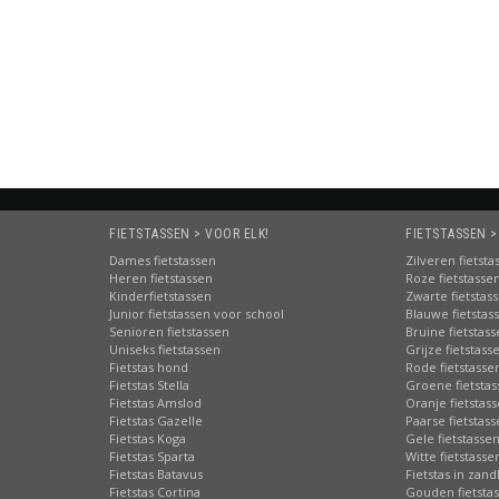
FIETSTASSEN > VOOR ELK!
FIETSTASSEN >
Dames fietstassen
Zilveren fietsta
Heren fietstassen
Roze fietstasse
Kinderfietstassen
Zwarte fietstas
Junior fietstassen voor school
Blauwe fietstas
Senioren fietstassen
Bruine fietstas
Uniseks fietstassen
Grijze fietstass
Fietstas hond
Rode fietstasse
Fietstas Stella
Groene fietsta
Fietstas Amslod
Oranje fietstas
Fietstas Gazelle
Paarse fietstas
Fietstas Koga
Gele fietstasse
Fietstas Sparta
Witte fietstasse
Fietstas Batavus
Fietstas in zand
Fietstas Cortina
Gouden fietsta