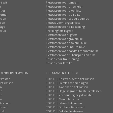
rt-wit
Fietstassen voor tandem
n
Fietstassen voor driewieler
tjes
Fietstassen voor plooifiets
loemen
Fietstassen voor trail bike
ippen
Fietstassen voor speed pedelec
eren
Fietstas voor longtail fiets
lage
Fietstassen voor bikepacking
pdruk
Trekkingfiets rugzak
Fietstassen voor ligfiets
Fietstassen voor gravelbike
Fietstassen voor downhill bike
Fietstassen voor Enduro bike
Fietstassen voor hardtail mountainbike
Fietstassen voor full-suspension bike
Tassen voor trailrunning
Tassen voor fatbike
> KENMERKEN OVERIG
FIETSTASSEN > TOP 10
tstassen
TOP 10 | Best verkochte fietstassen
ietstassen
TOP 10 | Fietstas aanbiedingen
en
TOP 10 | Goedkope fietstassen
en
TOP 10 | Hoge segment beste fietstassen
en
TOP 10 | Verhouding prijs-kwaliteit
en
TOP 10 | Mooie fietstassen
stas.com
TOP 10 | E-bike fietstassen
tassen
TOP 10 | Dubbele fietstassen
gzak
TOP 10 | Enkele fietstassen