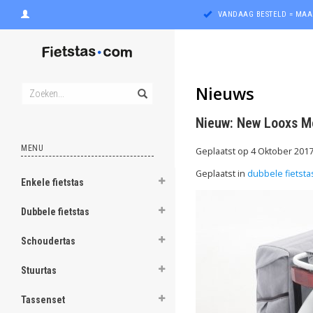
VANDAAG BESTELD = MAA
Nieuws
Nieuw: New Looxs Mo
MENU
Geplaatst op
4 Oktober 201
Geplaatst in
dubbele fietsta
Enkele fietstas
Dubbele fietstas
Schoudertas
Stuurtas
Tassenset