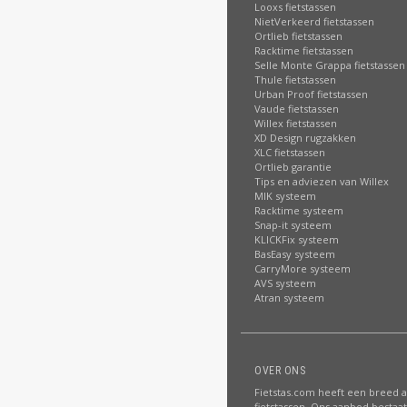
Looxs fietstassen
NietVerkeerd fietstassen
Ortlieb fietstassen
Racktime fietstassen
Selle Monte Grappa fietstassen
Thule fietstassen
Urban Proof fietstassen
Vaude fietstassen
Willex fietstassen
XD Design rugzakken
XLC fietstassen
Ortlieb garantie
Tips en adviezen van Willex
MIK systeem
Racktime systeem
Snap-it systeem
KLICKFix systeem
BasEasy systeem
CarryMore systeem
AVS systeem
Atran systeem
OVER ONS
Fietstas.com heeft een breed 
fietstassen. Ons aanbod bestaat 