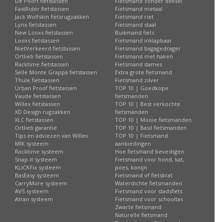
De Poort fietstassen
Fietsmand zonder deksel
FastRider fietstassen
Fietsmand metaal
Jack Wolfskin fietsrugzakken
Fietsmand riet
Lynx fietstassen
Fietsmand staal
New Looxs fietstassen
Buikmand fiets
Looxs fietstassen
Fietsmand inklapbaar
NietVerkeerd fietstassen
Fietsmand bagagedrager
Ortlieb fietstassen
Fietsmand met haken
Racktime fietstassen
Fietsmand dames
Selle Monte Grappa fietstassen
Extra grote fietsmand
Thule fietstassen
Fietsmand zilver
Urban Proof fietstassen
TOP 10 | Goedkope
Vaude fietstassen
fietsmanden
Willex fietstassen
TOP 10 | Best verkochte
XD Design rugzakken
fietsmanden
XLC fietstassen
TOP 10 | Mooie fietsmanden
Ortlieb garantie
TOP 10 | Basil fietsmanden
Tips en adviezen van Willex
TOP 10 | Fietsmand
MIK systeem
aanbiedingen
Racktime systeem
Hoe fietsmand bevestigen
Snap-it systeem
Fietsmand voor hond, kat,
KLICKFix systeem
poes, konijn
BasEasy systeem
Fietsmand of fietskrat
CarryMore systeem
Waterdichte fietsmanden
AVS systeem
Fietsmand voor stadsfiets
Atran systeem
Fietsmand voor schooltas
Zwarte fietsmand
Naturelle fietsmand