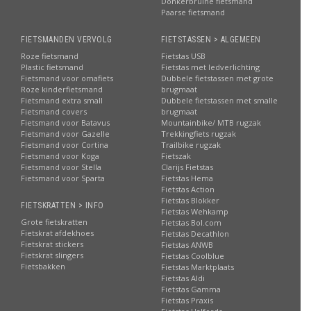
Donkerbruine fietsmand
Paarse fietsmand
FIETSMANDEN VERVOLG
FIETSTASSEN > ALGEMEEN
Roze fietsmand
Fietstas USB
Plastic fietsmand
Fietstas met ledverlichting
Fietsmand voor omafiets
Dubbele fietstassen met grote
Roze kinderfietsmand
brugmaat
Fietsmand extra small
Dubbele fietstassen met smalle
Fietsmand covers
brugmaat
Fietsmand voor Batavus
Mountainbike/ MTB rugzak
Fietsmand voor Gazelle
Trekkingfiets rugzak
Fietsmand voor Cortina
Trailbike rugzak
Fietsmand voor Koga
Fietszak
Fietsmand voor Stella
Clarijs Fietstas
Fietsmand voor Sparta
Fietstas Hema
Fietstas Action
Fietstas Blokker
FIETSKRATTEN > INFO
Fietstas Wehkamp
Grote fietskratten
Fietstas Bol.com
Fietskrat afdekhoes
Fietstas Decathlon
Fietskrat stickers
Fietstas ANWB
Fietskrat slingers
Fietstas Coolblue
Fietsbakken
Fietstas Marktplaats
Fietstas Aldi
Fietstas Gamma
Fietstas Praxis