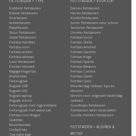
FIETSTASSEN > TYPE
FIETSTASSEN > VOOR ELK!
Dubbele fietstassen
Dames fietstassen
Enkele fietstassen
Heren fietstassen
Voortassen
Kinderfietstassen
Achtertassen
Junior fietstassen voor school
Pakaftassen
Senioren fietstassen
Stuur fietstassen
Uniseks fietstassen
Zadel fietstassen
Fietstas hond
Fietstas handtas
Fietstas Stella
Fietstas voor
Fietstas Amslod
Fietstas achter
Fietstas Gazelle
Fietstas aktetas
Fietstas Koga
Luxe fietstassen
Fietstas Sparta
Fietstas klassiek
Fietstas Batavus
Bagagedragertas
Fietstas Cortina
Krantentas
Fietstas Giant
Fietsrugzak
Fietstas Qwic
Rugzak USB
Moederdag cadeau: tips en
Rugzak LED
ideeën!
Rugzak laptop
Ideeën voor origineel Vaderdag
Rugzak school
cadeau!
Fietsrugzak met rugventilatie
Goedkope fietstassen
Fietsrugzak met waterzak
Fietstassen laten bedrukken
Fietstas voordrager
Goede merken fietstassen
Zadeltas
Bovenbuistas
FIETSTASSEN > KLEUREN &
Cockpit tas
MOTIEF
Top tube bag