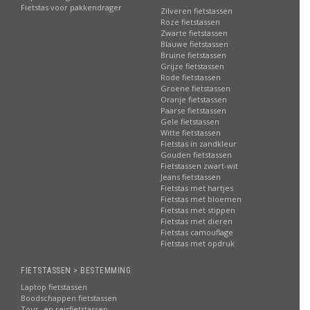
Fietstas voor pakkendrager
Zilveren fietstassen
Roze fietstassen
Zwarte fietstassen
Blauwe fietstassen
Bruine fietstassen
Grijze fietstassen
Rode fietstassen
Groene fietstassen
Oranje fietstassen
Paarse fietstassen
Gele fietstassen
Witte fietstassen
Fietstas in zandkleur
Gouden fietstassen
Fietstassen zwart-wit
Jeans fietstassen
Fietstas met hartjes
Fietstas met bloemen
Fietstas met stippen
Fietstas met dieren
Fietstas camouflage
Fietstas met opdruk
FIETSTASSEN > BESTEMMING
Laptop fietstassen
Boodschappen fietstassen
Tour- en reisfietstassen