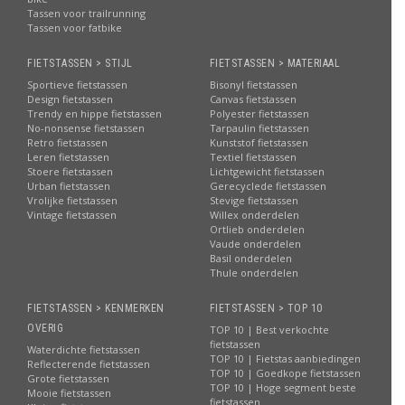
Tassen voor trailrunning
Tassen voor fatbike
FIETSTASSEN > STIJL
FIETSTASSEN > MATERIAAL
Sportieve fietstassen
Bisonyl fietstassen
Design fietstassen
Canvas fietstassen
Trendy en hippe fietstassen
Polyester fietstassen
No-nonsense fietstassen
Tarpaulin fietstassen
Retro fietstassen
Kunststof fietstassen
Leren fietstassen
Textiel fietstassen
Stoere fietstassen
Lichtgewicht fietstassen
Urban fietstassen
Gerecyclede fietstassen
Vrolijke fietstassen
Stevige fietstassen
Vintage fietstassen
Willex onderdelen
Ortlieb onderdelen
Vaude onderdelen
Basil onderdelen
Thule onderdelen
FIETSTASSEN > KENMERKEN
FIETSTASSEN > TOP 10
OVERIG
TOP 10 | Best verkochte
fietstassen
Waterdichte fietstassen
TOP 10 | Fietstas aanbiedingen
Reflecterende fietstassen
TOP 10 | Goedkope fietstassen
Grote fietstassen
TOP 10 | Hoge segment beste
Mooie fietstassen
fietstassen