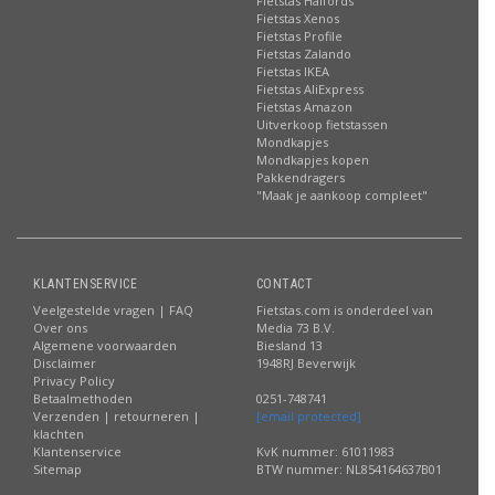
Fietstas Halfords
Fietstas Xenos
Fietstas Profile
Fietstas Zalando
Fietstas IKEA
Fietstas AliExpress
Fietstas Amazon
Uitverkoop fietstassen
Mondkapjes
Mondkapjes kopen
Pakkendragers
"Maak je aankoop compleet"
KLANTENSERVICE
CONTACT
Veelgestelde vragen | FAQ
Fietstas.com is onderdeel van
Over ons
Media 73 B.V.
Algemene voorwaarden
Biesland 13
Disclaimer
1948RJ Beverwijk
Privacy Policy
Betaalmethoden
0251-748741
Verzenden | retourneren |
[email protected]
klachten
Klantenservice
KvK nummer: 61011983
Sitemap
BTW nummer: NL854164637B01