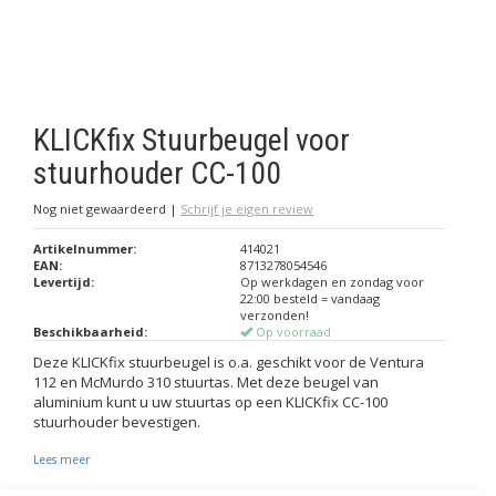
KLICKfix Stuurbeugel voor
stuurhouder CC-100
Nog niet gewaardeerd
|
Schrijf je eigen review
Artikelnummer:
414021
EAN:
8713278054546
Levertijd:
Op werkdagen en zondag voor
22:00 besteld = vandaag
verzonden!
Beschikbaarheid:
Op voorraad
Deze KLICKfix stuurbeugel is o.a. geschikt voor de Ventura
112 en McMurdo 310 stuurtas. Met deze beugel van
aluminium kunt u uw stuurtas op een KLICKfix CC-100
stuurhouder bevestigen.
Lees meer