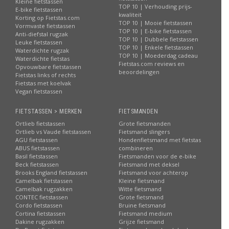
Kleine fietstassen
TOP 10 | Verhouding prijs-
E-bike fietstassen
kwaliteit
Korting op Fietstas.com
TOP 10 | Mooie fietstassen
Vormvaste fietstassen
TOP 10 | E-bike fietstassen
Anti-diefstal rugzak
TOP 10 | Dubbele fietstassen
Leuke fietstassen
TOP 10 | Enkele fietstassen
Waterdichte rugzak
TOP 10 | Moederdag cadeau
Waterdichte fietstas
Fietstas.com reviews en
Opvouwbare fietstassen
beoordelingen
Fietstas links of rechts
Fietstas met koelvak
Vegan fietstassen
FIETSTASSEN > MERKEN
FIETSMANDEN
Ortlieb fietstassen
Grote fietsmanden
Ortlieb vs Vaude fietstassen
Fietsmand slingers
AGU fietstassen
Hondenfietsmand met fietstas
ABUS fietstassen
combineren
Basil fietstassen
Fietsmanden voor de e-bike
Beck fietstassen
Fietsmand met deksel
Brooks England fietstassen
Fietsmand voor achterop
Camelbak fietstassen
Kleine fietsmand
Camelbak rugzakken
Witte fietsmand
CONTEC fietstassen
Grote fietsmand
Cordo fietstassen
Bruine fietsmand
Cortina fietstassen
Fietsmand medium
Dakine rugzakken
Grijze fietsmand