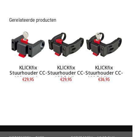
Gerelateerde producten
KLICKfix
KLICKfix
KLICKfix
Stuurhouder CC-
Stuurhouder CC-
Stuurhouder CC-
100 met slot
100 E-bike
100 E-bike met
€29,95
€29,95
€36,95
slot
Informatie
Informatie
Informatie