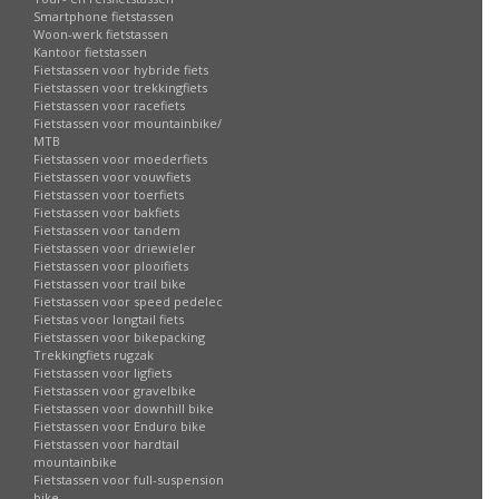
Smartphone fietstassen
Woon-werk fietstassen
Kantoor fietstassen
Fietstassen voor hybride fiets
Fietstassen voor trekkingfiets
Fietstassen voor racefiets
Fietstassen voor mountainbike/
MTB
Fietstassen voor moederfiets
Fietstassen voor vouwfiets
Fietstassen voor toerfiets
Fietstassen voor bakfiets
Fietstassen voor tandem
Fietstassen voor driewieler
Fietstassen voor plooifiets
Fietstassen voor trail bike
Fietstassen voor speed pedelec
Fietstas voor longtail fiets
Fietstassen voor bikepacking
Trekkingfiets rugzak
Fietstassen voor ligfiets
Fietstassen voor gravelbike
Fietstassen voor downhill bike
Fietstassen voor Enduro bike
Fietstassen voor hardtail
mountainbike
Fietstassen voor full-suspension
bike