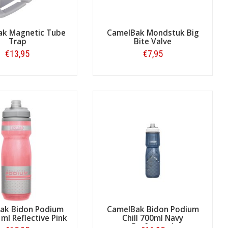
k Magnetic Tube
CamelBak Mondstuk Big
Trap
Bite Valve
€13,95
€7,95
Bestellen
Bestellen
ak Bidon Podium
CamelBak Bidon Podium
 ml Reflective Pink
Chill 700ml Navy
Perforated