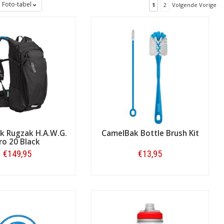
Foto-tabel
1
2
Volgende Vorige
k Rugzak H.A.W.G.
CamelBak Bottle Brush Kit
ro 20 Black
€149,95
€13,95
Bestellen
Bestellen
 voorbeelden zijn te vinden op
et al vóór de in- en ontspannende