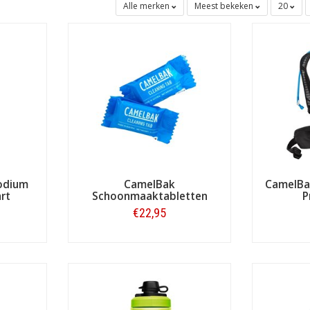
Alle merken
Meest bekeken
20
nlijk record aan diggelen te fietsen.
odium
CamelBak
CamelBa
rt
Schoonmaaktabletten
P
€22,95
Bestellen
gzakken met op maat gemaakte systemen
euze drinksystemen is CamelBak wel toevertrouwd en de meest mooie
greerde combinatie met zo'n prachtige, ultramoderne fietsrugzak is h