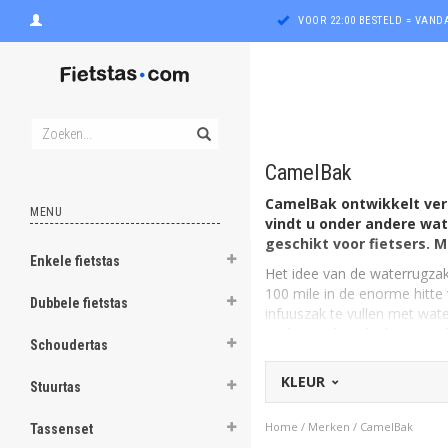
VOOR 22:00 BESTELD = VAN
CamelBak
CamelBak ontwikkelt vers
MENU
vindt u onder andere wat
geschikt voor fietsers.
Enkele fietstas
Het idee van de waterrugzak
ghost
100 mile in de enorme hitte 
Dubbele fietstas
infuuszak te vullen met wate
ghost
onderweg kan drinken. Hands
Schoudertas
ghost
CamelBak fietsrugzak
KLEUR
Stuurtas
CamelBak biedt anno nu inno
ghost
Zonder je handen daarbij te
Home
/
Merken
/
CamelBak
Tassenset
het gaat om presteren óók in