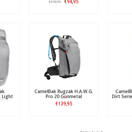
€94,95
€116,95
Bestellen
ak
CamelBak Rugzak H.A.W.G.
CamelB
 Light
Pro 20 Gunmetal
Dirt Seri
ilver
€139,95
Bestellen