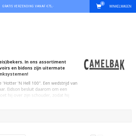
0
GRATIS VERZENDING VANAF €75,-
WINKELWAGEN
eis)bekers. In ons assortiment
oirs en bidons zijn uitermate
inksystemen!
'Hotter 'N Hell 100". Een wedstrijd van
baar. Eidson besluit daarom om een
et hij over zijn schouder, zodat hij
eloos goed te kunnen blijven drinken.
en leveren van prestaties, terwijl als
te over de meet... Of ben je in staat op