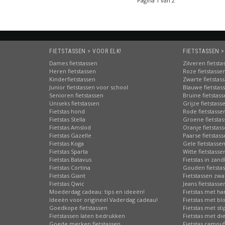
Pagina 1 van 2
FIETSTASSEN > VOOR ELK!
FIETSTASSEN >
Dames fietstassen
Zilveren fietsta
Heren fietstassen
Roze fietstasse
Kinderfietstassen
Zwarte fietstas
Junior fietstassen voor school
Blauwe fietstas
Senioren fietstassen
Bruine fietstas
Uniseks fietstassen
Grijze fietstass
Fietstas hond
Rode fietstasse
Fietstas Stella
Groene fietsta
Fietstas Amslod
Oranje fietstas
Fietstas Gazelle
Paarse fietstas
Fietstas Koga
Gele fietstasse
Fietstas Sparta
Witte fietstasse
Fietstas Batavus
Fietstas in zand
Fietstas Cortina
Gouden fietsta
Fietstas Giant
Fietstassen zwa
Fietstas Qwic
Jeans fietstasse
Moederdag cadeau: tips en ideeën!
Fietstas met har
Ideeën voor origineel Vaderdag cadeau!
Fietstas met b
Goedkope fietstassen
Fietstas met st
Fietstassen laten bedrukken
Fietstas met di
Goede merken fietstassen
Fietstas camouf