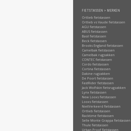
FIETSTASSEN > MERKEN
Ortlieb fietstassen
Ortlieb vs Vaude fietstassen
AGU fietstassen
ABUS fietstassen
Basil fietstassen
Beck fietstassen
Brooks England fietstassen
Camelbak fietstassen
Camelbak rugzakken
CONTEC fietstassen
Cordo fietstassen
Cortina fietstassen
Dakine rugzakken
De Poort fietstassen
FastRider fietstassen
Jack Wolfskin fietsrugzakken
Lynx fietstassen
New Looxs fietstassen
Looxs fietstassen
NietVerkeerd fietstassen
Ortlieb fietstassen
Racktime fietstassen
Selle Monte Grappa fietstassen
Thule fietstassen
Urban Proof fietstassen