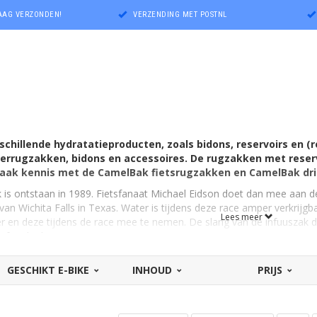
DAAG VERZONDEN!
VERZENDING MET POSTNL
chillende hydratatieproducten, zoals bidons, reservoirs en (r
errugzakken, bidons en accessoires. De rugzakken met reserv
 Maak kennis met de CamelBak fietsrugzakken en CamelBak dr
 is ontstaan in 1989. Fietsfanaat Michael Eidson doet dan mee aan de 
van Wichita Falls in Texas. Water is tijdens deze race amper verkrijg
Lees meer
r en deze tijdens de race mee te nemen. De slang van de infuuszak do
free hydratatie is ontstaan!
ken
GESCHIKT E-BIKE
INHOUD
PRIJS
vatieve oplossingen voor de sportieve fietser om ook onderweg zorg
 hoeven gebruiken. Want hydrateren is een absolute must voor het kunn
 praktisch opzicht alles op en top moet zijn. Alleen zó kun je als eers