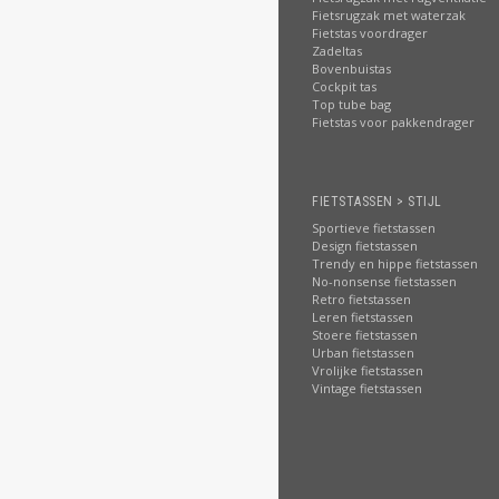
Fietsrugzak met waterzak
Fietstas voordrager
Zadeltas
Bovenbuistas
Cockpit tas
Top tube bag
Fietstas voor pakkendrager
FIETSTASSEN > STIJL
Sportieve fietstassen
Design fietstassen
Trendy en hippe fietstassen
No-nonsense fietstassen
Retro fietstassen
Leren fietstassen
Stoere fietstassen
Urban fietstassen
Vrolijke fietstassen
Vintage fietstassen