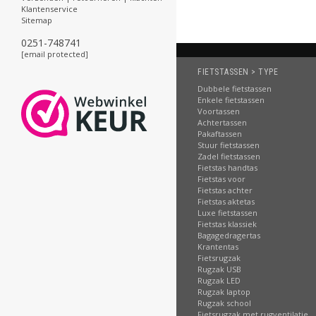
Klantenservice
Sitemap
0251-748741
[email protected]
FIETSTASSEN > TYPE
Dubbele fietstassen
Enkele fietstassen
Voortassen
Achtertassen
Pakaftassen
Stuur fietstassen
Zadel fietstassen
Fietstas handtas
Fietstas voor
Fietstas achter
Fietstas aktetas
Luxe fietstassen
Fietstas klassiek
Bagagedragertas
Krantentas
Fietsrugzak
Rugzak USB
Rugzak LED
Rugzak laptop
Rugzak school
Fietsrugzak met rugventilatie