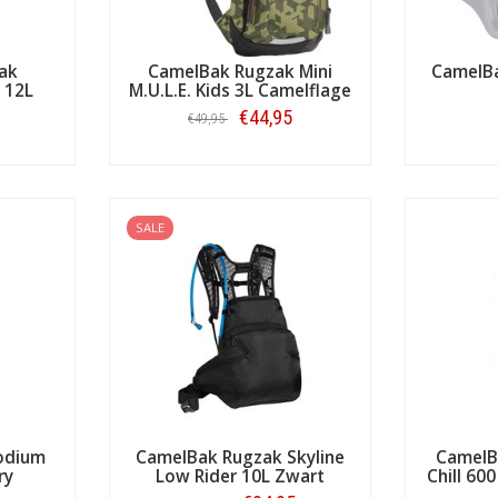
ak
CamelBak Rugzak Mini
CamelBa
 12L
M.U.L.E. Kids 3L Camelflage
k
€44,95
€49,95
Bestellen
SALE
odium
CamelBak Rugzak Skyline
CamelB
ry
Low Rider 10L Zwart
Chill 600