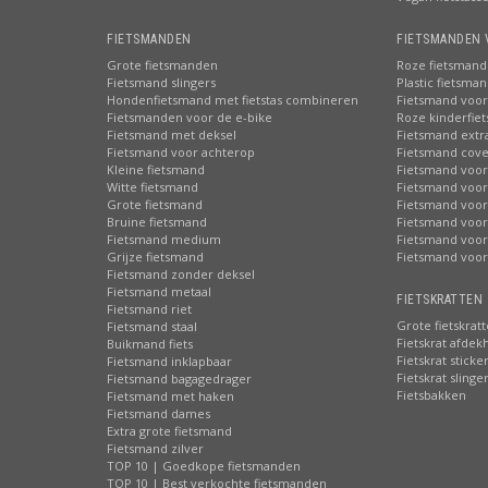
FIETSMANDEN
FIETSMANDEN 
Grote fietsmanden
Roze fietsmand
Fietsmand slingers
Plastic fietsma
Hondenfietsmand met fietstas combineren
Fietsmand voor
Fietsmanden voor de e-bike
Roze kinderfie
Fietsmand met deksel
Fietsmand extr
Fietsmand voor achterop
Fietsmand cove
Kleine fietsmand
Fietsmand voor
Witte fietsmand
Fietsmand voor
Grote fietsmand
Fietsmand voor
Bruine fietsmand
Fietsmand voor
Fietsmand medium
Fietsmand voor 
Grijze fietsmand
Fietsmand voor
Fietsmand zonder deksel
Fietsmand metaal
FIETSKRATTEN 
Fietsmand riet
Grote fietskrat
Fietsmand staal
Fietskrat afdek
Buikmand fiets
Fietskrat sticke
Fietsmand inklapbaar
Fietskrat slinge
Fietsmand bagagedrager
Fietsbakken
Fietsmand met haken
Fietsmand dames
Extra grote fietsmand
Fietsmand zilver
TOP 10 | Goedkope fietsmanden
TOP 10 | Best verkochte fietsmanden