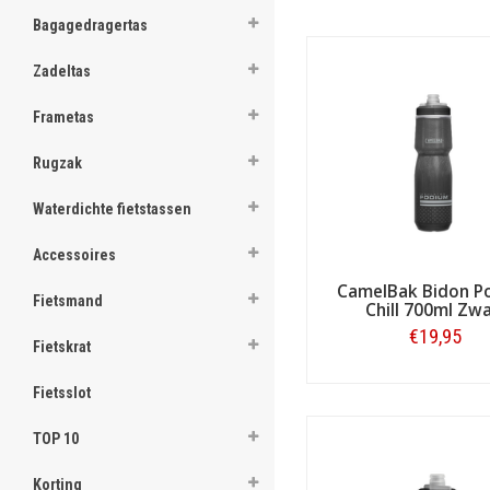
ghost
comfortabele wijze je persoo
Bagagedragertas
ghost
Zadeltas
ghost
Frametas
ghost
Rugzak
ghost
Waterdichte fietstassen
ghost
Accessoires
ghost
CamelBak Bidon P
Fietsmand
Chill 700ml Zwa
ghost
€19,95
Fietskrat
ghost
Bestellen
Fietsslot
ghost
CamelBak trekkingru
TOP 10
Het ontwikkelen van ingeni
ghost
Fietstas.com. In een geïnte
Korting