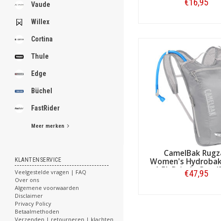
.
€16,95
Vaude
Willex
Bestellen
Cortina
.
.
Thule
.
.
Edge
.
.
Büchel
.
.
FastRider
.
Meer merken
[email protected]
CamelBak Rugz
KLANTENSERVICE
Women's Hydrobak
1,5L Drizzle Grey/S
Veelgestelde vragen | FAQ
€47,95
Cloud
Over ons
Algemene voorwaarden
Bestellen
Disclaimer
Privacy Policy
Betaalmethoden
Verzenden | retourneren | klachten