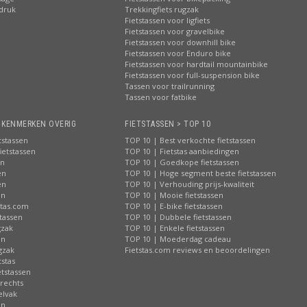
pdruk
Trekkingfiets rugzak
Fietstassen voor ligfiets
Fietstassen voor gravelbike
Fietstassen voor downhill bike
Fietstassen voor Enduro bike
Fietstassen voor hardtail mountainbike
Fietstassen voor full-suspension bike
Tassen voor trailrunning
Tassen voor fatbike
> KENMERKEN OVERIG
FIETSTASSEN > TOP 10
tstassen
TOP 10 | Best verkochte fietstassen
ietstassen
TOP 10 | Fietstas aanbiedingen
en
TOP 10 | Goedkope fietstassen
en
TOP 10 | Hoge segment beste fietstassen
en
TOP 10 | Verhouding prijs-kwaliteit
en
TOP 10 | Mooie fietstassen
stas.com
TOP 10 | E-bike fietstassen
tassen
TOP 10 | Dubbele fietstassen
gzak
TOP 10 | Enkele fietstassen
en
TOP 10 | Moederdag cadeau
gzak
Fietstas.com reviews en beoordelingen
tstas
tstassen
 rechts
elvak
en