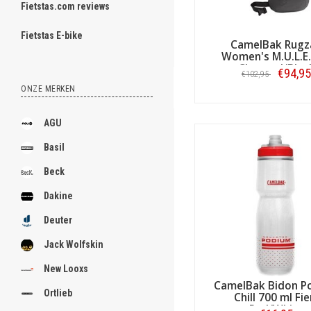
Fietstas.com reviews
ghost
Fietstas E-bike
CamelBak Rugz
Women's M.U.L.E.
Charcoal/Blac
€94,95
€102,95
ONZE MERKEN
.
Bestellen
.
AGU
.
Basil
.
Beck
.
Dakine
.
Deuter
.
Jack Wolfskin
.
New Looxs
CamelBak Bidon P
.
Ortlieb
Chill 700 ml Fie
Red/White