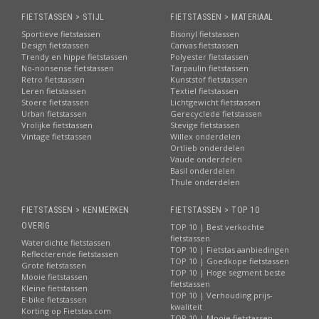
FIETSTASSEN > STIJL
FIETSTASSEN > MATERIAAL
Sportieve fietstassen
Bisonyl fietstassen
Design fietstassen
Canvas fietstassen
Trendy en hippe fietstassen
Polyester fietstassen
No-nonsense fietstassen
Tarpaulin fietstassen
Retro fietstassen
Kunststof fietstassen
Leren fietstassen
Textiel fietstassen
Stoere fietstassen
Lichtgewicht fietstassen
Urban fietstassen
Gerecyclede fietstassen
Vrolijke fietstassen
Stevige fietstassen
Vintage fietstassen
Willex onderdelen
Ortlieb onderdelen
Vaude onderdelen
Basil onderdelen
Thule onderdelen
FIETSTASSEN > KENMERKEN
FIETSTASSEN > TOP 10
OVERIG
TOP 10 | Best verkochte
fietstassen
Waterdichte fietstassen
TOP 10 | Fietstas aanbiedingen
Reflecterende fietstassen
TOP 10 | Goedkope fietstassen
Grote fietstassen
TOP 10 | Hoge segment beste
Mooie fietstassen
fietstassen
Kleine fietstassen
TOP 10 | Verhouding prijs-
E-bike fietstassen
kwaliteit
Korting op Fietstas.com
TOP 10 | Mooie fietstassen