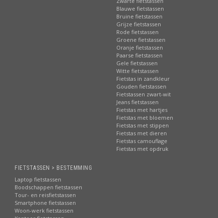
Zwarte fietstassen
Blauwe fietstassen
Bruine fietstassen
Grijze fietstassen
Rode fietstassen
Groene fietstassen
Oranje fietstassen
Paarse fietstassen
Gele fietstassen
Witte fietstassen
Fietstas in zandkleur
Gouden fietstassen
Fietstassen zwart-wit
Jeans fietstassen
Fietstas met hartjes
Fietstas met bloemen
Fietstas met stippen
Fietstas met dieren
Fietstas camouflage
Fietstas met opdruk
FIETSTASSEN > BESTEMMING
Laptop fietstassen
Boodschappen fietstassen
Tour- en reisfietstassen
Smartphone fietstassen
Woon-werk fietstassen