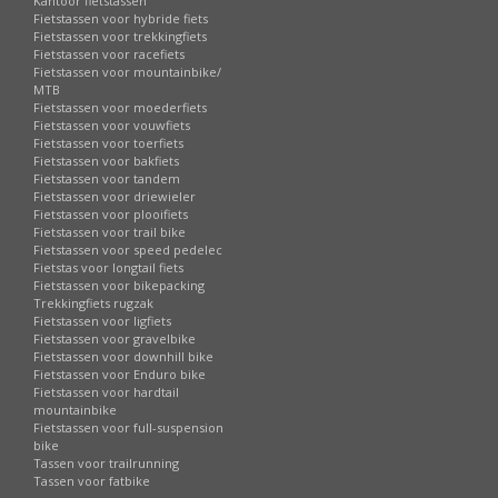
Kantoor fietstassen
Fietstassen voor hybride fiets
Fietstassen voor trekkingfiets
Fietstassen voor racefiets
Fietstassen voor mountainbike/
MTB
Fietstassen voor moederfiets
Fietstassen voor vouwfiets
Fietstassen voor toerfiets
Fietstassen voor bakfiets
Fietstassen voor tandem
Fietstassen voor driewieler
Fietstassen voor plooifiets
Fietstassen voor trail bike
Fietstassen voor speed pedelec
Fietstas voor longtail fiets
Fietstassen voor bikepacking
Trekkingfiets rugzak
Fietstassen voor ligfiets
Fietstassen voor gravelbike
Fietstassen voor downhill bike
Fietstassen voor Enduro bike
Fietstassen voor hardtail
mountainbike
Fietstassen voor full-suspension
bike
Tassen voor trailrunning
Tassen voor fatbike