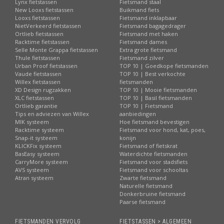
Lynx fietstassen
Fietsmand staal
New Looxs fietstassen
Buikmand fiets
Looxs fietstassen
Fietsmand inklapbaar
NietVerkeerd fietstassen
Fietsmand bagagedrager
Ortlieb fietstassen
Fietsmand met haken
Racktime fietstassen
Fietsmand dames
Selle Monte Grappa fietstassen
Extra grote fietsmand
Thule fietstassen
Fietsmand zilver
Urban Proof fietstassen
TOP 10 | Goedkope fietsmanden
Vaude fietstassen
TOP 10 | Best verkochte
Willex fietstassen
fietsmanden
XD Design rugzakken
TOP 10 | Mooie fietsmanden
XLC fietstassen
TOP 10 | Basil fietsmanden
Ortlieb garantie
TOP 10 | Fietsmand
Tips en adviezen van Willex
aanbiedingen
MIK systeem
Hoe fietsmand bevestigen
Racktime systeem
Fietsmand voor hond, kat, poes,
Snap-it systeem
konijn
KLICKFix systeem
Fietsmand of fietskrat
BasEasy systeem
Waterdichte fietsmanden
CarryMore systeem
Fietsmand voor stadsfiets
AVS systeem
Fietsmand voor schooltas
Atran systeem
Zwarte fietsmand
Naturelle fietsmand
Donkerbruine fietsmand
Paarse fietsmand
FIETSMANDEN VERVOLG
FIETSTASSEN > ALGEMEEN