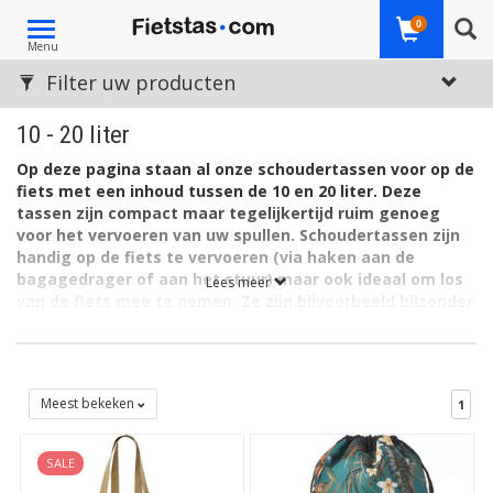
Toggle
0
Menu
navigation
Filter uw producten
10 - 20 liter
Op deze pagina staan al onze schoudertassen voor op de
fiets met een inhoud tussen de 10 en 20 liter. Deze
tassen zijn compact maar tegelijkertijd ruim genoeg
voor het vervoeren van uw spullen. Schoudertassen zijn
handig op de fiets te vervoeren (via haken aan de
bagagedrager of aan het stuur) maar ook ideaal om los
Lees meer
van de fiets mee te nemen. Ze zijn bijvoorbeeld bijzonder
geschikt als woon-werkfietstas.
Middelgrote schouderfietstassen
Ook in de categorie met medium schouderfietstassen is de
Meest bekeken
1
keuze in deze webshop groot. We hebben een aanbod van deze
niet al te kleine, tevens niet al te grote tassen voor traditionele
SALE
fietsen én e-bike. Maar óók voor bevestiging op sportieve
fietsen, trekking fietsen en vele andere soorten gewone fietsen,