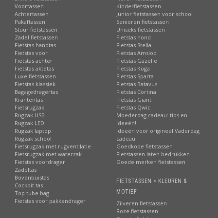
Directe verzending:
uit eigen voorraad |
ook afhalen!
Voortassen
Kinderfietstassen
Achtertassen
Junior fietstassen voor school
Sterk in productkennis:
beste advies en informatie
Pakaftassen
Senioren fietstassen
Stuur fietstassen
Uniseks fietstassen
Betrouwbare levering:
via PostNL
Zadel fietstassen
Fietstas hond
Uitstekende service
en online bereikbaarheid
Fietstas handtas
Fietstas Stella
Fietstas voor
Fietstas Amslod
Beste reviews:
zeer hoge waardering van onze klanten
Fietstas achter
Fietstas Gazelle
Riant assortiment:
elk merk, elk type fietstas!
Fietstas aktetas
Fietstas Koga
Luxe fietstassen
Fietstas Sparta
Fietstas klassiek
Fietstas Batavus
Kijk verder voor
schoudertassen voor fiets en e-bike, met
Bagagedragertas
Fietstas Cortina
inhoud van 10 tot 20 liter.
Krantentas
Fietstas Giant
Fietsrugzak
Fietstas Qwic
Rugzak USB
Moederdag cadeau: tips en
Rugzak LED
ideeën!
Rugzak laptop
Ideeën voor origineel Vaderdag
Rugzak school
cadeau!
Fietsrugzak met rugventilatie
Goedkope fietstassen
Fietsrugzak met waterzak
Fietstassen laten bedrukken
Fietstas voordrager
Goede merken fietstassen
Zadeltas
Bovenbuistas
FIETSTASSEN > KLEUREN &
Cockpit tas
MOTIEF
Top tube bag
Fietstas voor pakkendrager
Zilveren fietstassen
Roze fietstassen