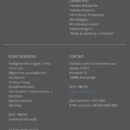
Fietstas IKEA
Fietstas AliExpress
Fietstas Amazon
Uitverkoop fietstassen
Mondkapjes
Mondkapjes kopen
Pakkendragers
"Maak je aankoop compleet"
KLANTENSERVICE
CONTACT
Veelgestelde vragen | FAQ
Fietstas.com is onderdeel van
Over ons
Media 73 B.V.
Algemene voorwaarden
Biesland 13
Disclaimer
1948RJ Beverwijk
Privacy Policy
Betaalmethoden
0251-748741
Verzenden | retourneren |
[email protected]
klachten
Klantenservice
KvK nummer: 61011983
Sitemap
BTW nummer: NL854164637B01
0251-748741
[email protected]