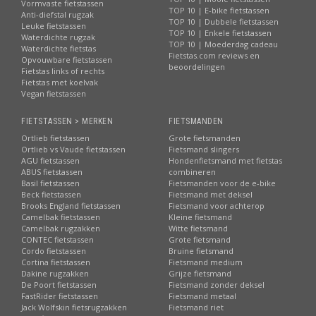
Vormvaste fietstassen
TOP 10 | E-bike fietstassen
Anti-diefstal rugzak
TOP 10 | Dubbele fietstassen
Leuke fietstassen
TOP 10 | Enkele fietstassen
Waterdichte rugzak
TOP 10 | Moederdag cadeau
Waterdichte fietstas
Fietstas.com reviews en
Opvouwbare fietstassen
beoordelingen
Fietstas links of rechts
Fietstas met koelvak
Vegan fietstassen
FIETSTASSEN > MERKEN
FIETSMANDEN
Ortlieb fietstassen
Grote fietsmanden
Ortlieb vs Vaude fietstassen
Fietsmand slingers
AGU fietstassen
Hondenfietsmand met fietstas
ABUS fietstassen
combineren
Basil fietstassen
Fietsmanden voor de e-bike
Beck fietstassen
Fietsmand met deksel
Brooks England fietstassen
Fietsmand voor achterop
Camelbak fietstassen
Kleine fietsmand
Camelbak rugzakken
Witte fietsmand
CONTEC fietstassen
Grote fietsmand
Cordo fietstassen
Bruine fietsmand
Cortina fietstassen
Fietsmand medium
Dakine rugzakken
Grijze fietsmand
De Poort fietstassen
Fietsmand zonder deksel
FastRider fietstassen
Fietsmand metaal
Jack Wolfskin fietsrugzakken
Fietsmand riet