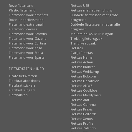
Roze fietsmand
Fietstas USB
Plastic fietsmand
Fietstas met ledverlichting
Fietsmand voor omafiets
Dubbele fietstassen met grote
Roze kinderfietsmand
brugmaat
Fietsmand extra small
Dubbele fietstassen met smalle
Fietsmand covers
brugmaat
Fietsmand voor Batavus
Mountainbike/ MTB rugzak
Fietsmand voor Gazelle
Trekkingfiets rugzak
Fietsmand voor Cortina
Trailbike rugzak
Fietsmand voor Koga
Fietszak
Fietsmand voor Stella
Clarijs Fietstas
Fietsmand voor Sparta
Fietstas Hema
Fietstas Action
Fietstas Blokker
FIETSKRATTEN > INFO
Fietstas Wehkamp
Grote fietskratten
Fietstas Bol.com
Fietskrat afdekhoes
Fietstas Decathlon
Fietskrat stickers
Fietstas ANWB
Fietskrat slingers
Fietstas Coolblue
Fietsbakken
Fietstas Marktplaats
Fietstas Aldi
Fietstas Gamma
Fietstas Praxis
Fietstas Halfords
Fietstas Xenos
Fietstas Profile
Fietstas Zalando